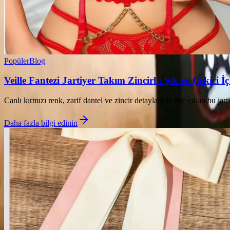
Popüler
Blog
Veille Fantezi Jartiyer Takım Zincirli: Şık ve Çekici İ
Canlı kırmızı renk, zarif dantel ve zincir detaylarıyla öne çıkan bu jar
Daha fazla bilgi edinin