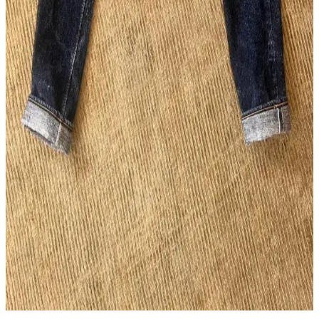
Wingman Denim 23oz Keten Denim: Güneydoğu
Asya'nın Ham Denim Trendleri ve Dayanıklılığı
Wingman Denim'in 23oz keten denim kotları, dayanıklılığı ve doğal
solma süreciyle ham denim tutkunlarının ilgisini çekiyor. Beden
seçenekleri ve tasarım eleştirileri markanın uluslararası pazardaki
konumunu etkiliyor.
Flat Head FN-D111 14.5oz Wide Straight LHT Kot
Pantolon Özellikleri ve Kullanıcı Yorumları
Flat Head FN-D111 14.5oz Wide Straight LHT, geniş kesimi, özgün
renk detayları ve dayanıklı kumaşıyla günlük kullanım için ideal bir
kot pantolon olarak öne çıkıyor. Beden uyumu ve solma özellikleri
kullanıcı deneyimlerine göre değişiyor.
Pure Blue Japan SR-013 Raw Denim Pantolonların
5 Yıllık Kullanım ve Solma İncelemesi
Pure Blue Japan SR-013 model raw denim pantolon, 5 yıl boyunca
düzenli kullanımla kalın slubby kumaşı ve yoğun indigo boyası
sayesinde benzersiz solma desenleri ve dayanıklılık sunar.