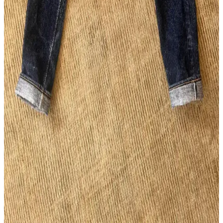
Wingman Denim 23oz Keten Denim: Güneydoğu
Asya'nın Ham Denim Trendleri ve Dayanıklılığı
Wingman Denim'in 23oz keten denim kotları, dayanıklılığı ve doğal
solma süreciyle ham denim tutkunlarının ilgisini çekiyor. Beden
seçenekleri ve tasarım eleştirileri markanın uluslararası pazardaki
konumunu etkiliyor.
Flat Head FN-D111 14.5oz Wide Straight LHT Kot
Pantolon Özellikleri ve Kullanıcı Yorumları
Flat Head FN-D111 14.5oz Wide Straight LHT, geniş kesimi, özgün
renk detayları ve dayanıklı kumaşıyla günlük kullanım için ideal bir
kot pantolon olarak öne çıkıyor. Beden uyumu ve solma özellikleri
kullanıcı deneyimlerine göre değişiyor.
Pure Blue Japan SR-013 Raw Denim Pantolonların
5 Yıllık Kullanım ve Solma İncelemesi
Pure Blue Japan SR-013 model raw denim pantolon, 5 yıl boyunca
düzenli kullanımla kalın slubby kumaşı ve yoğun indigo boyası
sayesinde benzersiz solma desenleri ve dayanıklılık sunar.