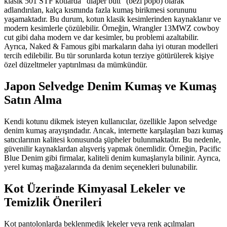
klasik 501 STF kotlarda "diaper butt" (bezi popo) olarak
adlandırılan, kalça kısmında fazla kumaş birikmesi sorununu
yaşamaktadır. Bu durum, kotun klasik kesimlerinden kaynaklanır ve
modern kesimlerle çözülebilir. Örneğin, Wrangler 13MWZ cowboy
cut gibi daha modern ve dar kesimler, bu problemi azaltabilir.
Ayrıca, Naked & Famous gibi markaların daha iyi oturan modelleri
tercih edilebilir. Bu tür sorunlarda kotun terziye götürülerek kişiye
özel düzeltmeler yaptırılması da mümkündür.
Japon Selvedge Denim Kumaş ve Kumaş
Satın Alma
Kendi kotunu dikmek isteyen kullanıcılar, özellikle Japon selvedge
denim kumaş arayışındadır. Ancak, internette karşılaşılan bazı kumaş
satıcılarının kalitesi konusunda şüpheler bulunmaktadır. Bu nedenle,
güvenilir kaynaklardan alışveriş yapmak önemlidir. Örneğin, Pacific
Blue Denim gibi firmalar, kaliteli denim kumaşlarıyla bilinir. Ayrıca,
yerel kumaş mağazalarında da denim seçenekleri bulunabilir.
Kot Üzerinde Kimyasal Lekeler ve
Temizlik Önerileri
Kot pantolonlarda beklenmedik lekeler veya renk açılmaları