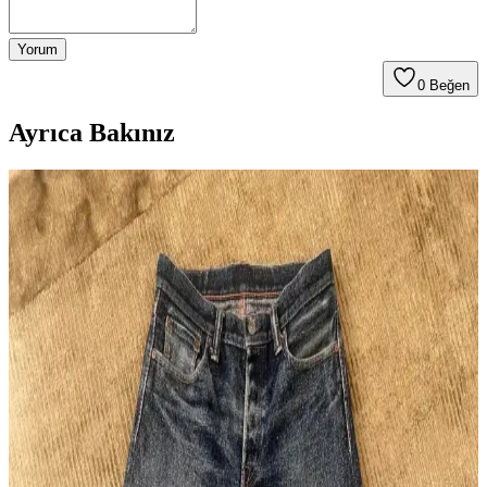
Yorum
0
Beğen
Ayrıca Bakınız
Unbranded UB701 Raw Selvedge Denim: Geniş
Paça Kesim, Konfor ve Bakım Rehberi
Unbranded UB701, geniş paça raw selvedge denim pantolon olarak
sert kumaşı zamanla yumuşar. Kesim özellikleri, manşet detayları ve
bakım önerileriyle uzun ömürlü kullanım sağlar.
Naked & Famous Red Elephant Denim: 14 Ay
Kullanımda Renk Solması ve Kumaş Özellikleri
Naked & Famous Red Elephant denim, 14 ay düzenli kullanımda
kırmızı ve mor tonlarda özgün renk solması sunar. 21 ons ağırlığında
olup yumuşak ve konforludur, sınırlı üretimdir.