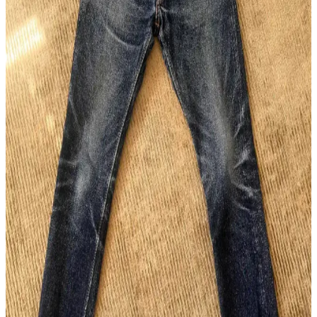
Japon Raw Denim Koleksiyonları: Warehouse,
Samurai, Iron Heart ve Resolute Modellerinin
Detaylı İncelemesi
Japon raw denim markalarının farklı kumaş ağırlıkları, kesimleri ve
dayanıklılık özellikleri detaylı inceleniyor. Doğru fit ve kumaş
seçimi denim deneyimini belirliyor.
Omoto 0611 15.5oz Slub Relax Fit Button Fly:
Japon Selvedge Deniminde Yeni Bir Alternatif
Omoto'nun 0611 modeli, 15.5oz slub kumaşı ve rahat kesimiyle
Japon selvedge deniminde özgün bir seçenek sunuyor. Kaliteli
pamuk karışımı ve detaylara verilen önemle konfor ve dayanıklılık
sağlanıyor.
Raw Denim ve Sahte Ürünlerle Mücadelede Studio
D'Artisan Örneği ve Alışveriş Rehberi
Raw denim sektöründe sahte ürünler, özellikle Studio D'Artisan gibi
markalarda alıcıların orijinallik tespiti yapmasını zorlaştırıyor.
Güvenilir satıcı seçimi ve detaylı inceleme önem kazanıyor.