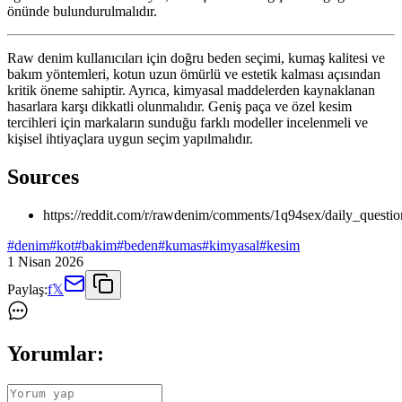
önünde bulundurulmalıdır.
Raw denim kullanıcıları için doğru beden seçimi, kumaş kalitesi ve
bakım yöntemleri, kotun uzun ömürlü ve estetik kalması açısından
kritik öneme sahiptir. Ayrıca, kimyasal maddelerden kaynaklanan
hasarlara karşı dikkatli olunmalıdır. Geniş paça ve özel kesim
tercihleri için markaların sunduğu farklı modeller incelenmeli ve
kişisel ihtiyaçlara uygun seçim yapılmalıdır.
Sources
https://reddit.com/r/rawdenim/comments/1q94sex/daily_questi
#
denim
#
kot
#
bakim
#
beden
#
kumas
#
kimyasal
#
kesim
1 Nisan 2026
Paylaş:
f
𝕏
Yorumlar: