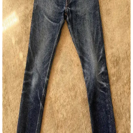
Japon Raw Denim Koleksiyonları: Warehouse,
Samurai, Iron Heart ve Resolute Modellerinin
Detaylı İncelemesi
Japon raw denim markalarının farklı kumaş ağırlıkları, kesimleri ve
dayanıklılık özellikleri detaylı inceleniyor. Doğru fit ve kumaş
seçimi denim deneyimini belirliyor.
Omoto 0611 15.5oz Slub Relax Fit Button Fly:
Japon Selvedge Deniminde Yeni Bir Alternatif
Omoto'nun 0611 modeli, 15.5oz slub kumaşı ve rahat kesimiyle
Japon selvedge deniminde özgün bir seçenek sunuyor. Kaliteli
pamuk karışımı ve detaylara verilen önemle konfor ve dayanıklılık
sağlanıyor.
Raw Denim ve Sahte Ürünlerle Mücadelede Studio
D'Artisan Örneği ve Alışveriş Rehberi
Raw denim sektöründe sahte ürünler, özellikle Studio D'Artisan gibi
markalarda alıcıların orijinallik tespiti yapmasını zorlaştırıyor.
Güvenilir satıcı seçimi ve detaylı inceleme önem kazanıyor.