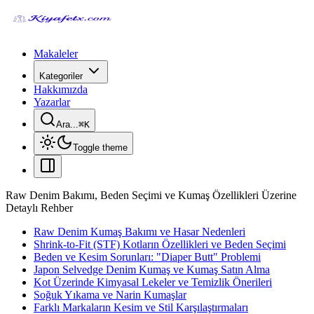
Makaleler
Kategoriler
Hakkımızda
Yazarlar
Ara...
⌘
K
Toggle theme
Raw Denim Bakımı, Beden Seçimi ve Kumaş Özellikleri Üzerine
Detaylı Rehber
Raw Denim Kumaş Bakımı ve Hasar Nedenleri
Shrink-to-Fit (STF) Kotların Özellikleri ve Beden Seçimi
Beden ve Kesim Sorunları: "Diaper Butt" Problemi
Japon Selvedge Denim Kumaş ve Kumaş Satın Alma
Kot Üzerinde Kimyasal Lekeler ve Temizlik Önerileri
Soğuk Yıkama ve Narin Kumaşlar
Farklı Markaların Kesim ve Stil Karşılaştırmaları