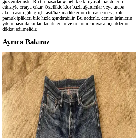
gözlemlemiştir. Bu tür hasarlar genellikle kimyasal maddelerin
etkisiyle ortaya çıkar. Özellikle klor bazlı ağartıcılar veya araba
aküsü asidi gibi güçlü asit/baz maddelerinin temas etmesi, kalın
pamuk iplikleri bile hızla aşındırabilir. Bu nedenle, denim ürünlerin
yıkanmasında kullanılan deterjan ve ortamın kimyasal içeriklerine
dikkat edilmelidir.
Ayrıca Bakınız
Unbranded UB701 Raw Selvedge Denim: Geniş
Paça Kesim, Konfor ve Bakım Rehberi
Unbranded UB701, geniş paça raw selvedge denim pantolon olarak
sert kumaşı zamanla yumuşar. Kesim özellikleri, manşet detayları ve
bakım önerileriyle uzun ömürlü kullanım sağlar.
Naked & Famous Red Elephant Denim: 14 Ay
Kullanımda Renk Solması ve Kumaş Özellikleri
Naked & Famous Red Elephant denim, 14 ay düzenli kullanımda
kırmızı ve mor tonlarda özgün renk solması sunar. 21 ons ağırlığında
olup yumuşak ve konforludur, sınırlı üretimdir.