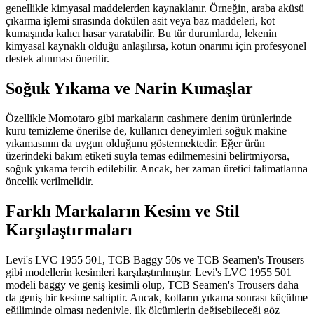
genellikle kimyasal maddelerden kaynaklanır. Örneğin, araba aküsü
çıkarma işlemi sırasında dökülen asit veya baz maddeleri, kot
kumaşında kalıcı hasar yaratabilir. Bu tür durumlarda, lekenin
kimyasal kaynaklı olduğu anlaşılırsa, kotun onarımı için profesyonel
destek alınması önerilir.
Soğuk Yıkama ve Narin Kumaşlar
Özellikle Momotaro gibi markaların cashmere denim ürünlerinde
kuru temizleme önerilse de, kullanıcı deneyimleri soğuk makine
yıkamasının da uygun olduğunu göstermektedir. Eğer ürün
üzerindeki bakım etiketi suyla temas edilmemesini belirtmiyorsa,
soğuk yıkama tercih edilebilir. Ancak, her zaman üretici talimatlarına
öncelik verilmelidir.
Farklı Markaların Kesim ve Stil
Karşılaştırmaları
Levi's LVC 1955 501, TCB Baggy 50s ve TCB Seamen's Trousers
gibi modellerin kesimleri karşılaştırılmıştır. Levi's LVC 1955 501
modeli baggy ve geniş kesimli olup, TCB Seamen's Trousers daha
da geniş bir kesime sahiptir. Ancak, kotların yıkama sonrası küçülme
eğiliminde olması nedeniyle, ilk ölçümlerin değişebileceği göz