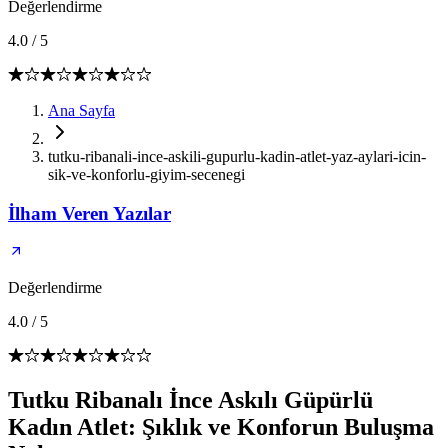
Değerlendirme
4.0
/
5
Ana Sayfa
tutku-ribanali-ince-askili-gupurlu-kadin-atlet-yaz-aylari-icin-
sik-ve-konforlu-giyim-secenegi
İlham Veren Yazılar
Değerlendirme
4.0
/
5
Tutku Ribanalı İnce Askılı Güpürlü
Kadın Atlet: Şıklık ve Konforun Buluşma