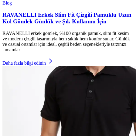
Blog
RAVANELLI Erkek Slim Fit Çizgili Pamuklu Uzun
Kol Gömlek Günlük ve Şık Kullanım İçin
RAVANELLI erkek gömlek, %100 organik pamuk, slim fit kesim
ve modern çizgili tasarımıyla hem şıklık hem konfor sunar. Günlük
ve casual ortamlar için ideal, çeşitli beden seçenekleriyle tarzınızı
tamamlar.
Daha fazla bilgi edinin