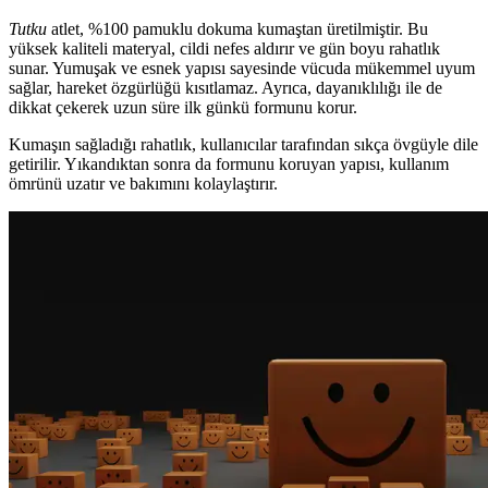
Tutku
atlet, %100 pamuklu dokuma kumaştan üretilmiştir. Bu
yüksek kaliteli materyal, cildi nefes aldırır ve gün boyu rahatlık
sunar. Yumuşak ve esnek yapısı sayesinde vücuda mükemmel uyum
sağlar, hareket özgürlüğü kısıtlamaz. Ayrıca, dayanıklılığı ile de
dikkat çekerek uzun süre ilk günkü formunu korur.
Kumaşın sağladığı rahatlık, kullanıcılar tarafından sıkça övgüyle dile
getirilir. Yıkandıktan sonra da formunu koruyan yapısı, kullanım
ömrünü uzatır ve bakımını kolaylaştırır.