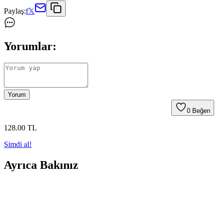
Paylaş:
f
𝕏
Yorumlar:
Yorum
0
Beğen
128
.00
TL
Şimdi al!
Ayrıca Bakınız
Kadın Moda Soruları ve Stil İpuçları: Davet
Kıyafetlerinden Günlük Kombinlere Kapsamlı
Rehber