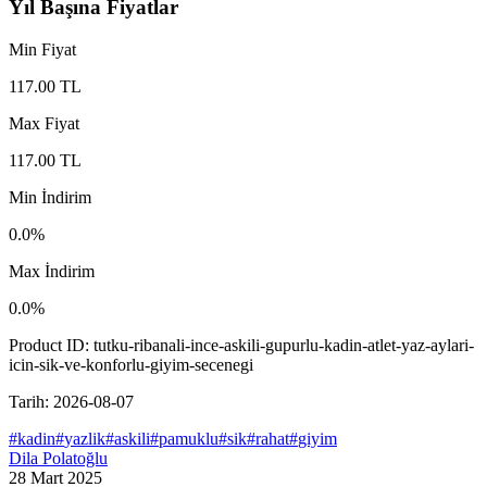
Yıl Başına Fiyatlar
Min Fiyat
117.00
TL
Max Fiyat
117.00
TL
Min İndirim
0.0
%
Max İndirim
0.0
%
Product ID:
tutku-ribanali-ince-askili-gupurlu-kadin-atlet-yaz-aylari-
icin-sik-ve-konforlu-giyim-secenegi
Tarih:
2026-08-07
#
kadin
#
yazlik
#
askili
#
pamuklu
#
sik
#
rahat
#
giyim
Dila Polatoğlu
28 Mart 2025