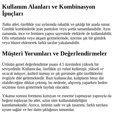
Kullanım Alanları ve Kombinasyon
İpuçları
Tutku
atlet, özellikle yaz aylarında rahatlık ve şıklığı bir arada sunar.
Günlük kombinlerde jean pantolon veya şortla tamamlanabilir. Aynı
zamanda, ince ve feminen yapısı sayesinde eteklerle de kullanılabilir.
Ofis ortamında veya akşam gezmelerinde, üzerine şık bir gömlek
veya blazer eklenerek farklı tarzlar yakalanabilir.
Müşteri Yorumları ve Değerlendirmeler
Ürünün genel değerlendirme puanı 4.5 üzerinden yüksek bir
seviyededir. Kullanıcılar, özellikle
iyi rahat kullanışlı
,
yüksek ve
sıcacık tutuyor
,
kaliteli kumaş
ve
şık görünüm
gibi özelliklerini
övgüyle dile getirmektedir. Bazı kullanıcılar, kalıpların biraz dar
olabileceğine dikkat çekmiş; bu nedenle, alışveriş yaparken beden
seçimine özen göstermek faydalı olacaktır.
Yıkama sonrası formunu koruyan ve esneme yapmayan yapısıyla da
beğeni toplayan bu atlet, uzun süre kullanılabilirliğini
kanıtlamaktadır. Ayrıca, ürünün sade ve şık tasarımı, farklı tarzlara
uyum sağlar ve her daim şıklığınızı tamamlar.