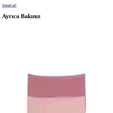
Şimdi al!
Ayrıca Bakınız
Kadın Moda Soruları ve Stil İpuçları: Davet
Kıyafetlerinden Günlük Kombinlere Kapsamlı
Rehber
Kadın modasında davet kıyafetlerinden günlük kombinlere, beden
uyumundan renk seçimine kadar stil oluşturmanın püf noktaları ve
pratik öneriler bu yazıda detaylı şekilde ele alınıyor.
Naked and Famous True Girl Chocolate Milk
Selvedge: Kadınlara Özel Selvedge Denim Tasarımı
ve Özellikleri
Naked and Famous True Girl Chocolate Milk Selvedge, kadın
bedenine uygun kesimi ve çikolata renkli kenar ipliğiyle estetik bir
selvedge denim deneyimi sunar. Kumaş yumuşama süreci konforu
artırır.