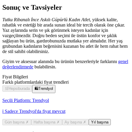
Sonuç ve Tavsiyeler
Tutku Ribanalı İnce Askılı Güpürlü Kadın Atlet
, yüksek kalite,
rahatlık ve estetiği bir arada sunan ideal bir tercih olarak öne çıkar.
Yaz aylarında serin ve şık görünmek isteyen kadınlar için
vazgeçilmezdir. Doğru beden seçimi ile üstün konfor ve şıklık
sağlayan bu ürün, gardırobunuzda mutlaka yer almalıdır. Her yaş
grubundan kadınların beğenisini kazanan bu atlet ile hem rahat hem
de stil sahibi olabilirsiniz.
Giyim ve aksesuar alanında bu ürünün benzerleriyle farklarını
genel
değerlendirmede
bulabilirsin.
Fiyat Bilgileri
Farklı platformlardaki fiyat trendleri
🛒
Hepsiburada
🛍️
Trendyol
Seçili Platform:
Trendyol
ℹ️ Sadece Trendyol'da fiyat mevcut
Gün başına
✗
Hafta başına
✗
Ay başına
✗
Yıl başına