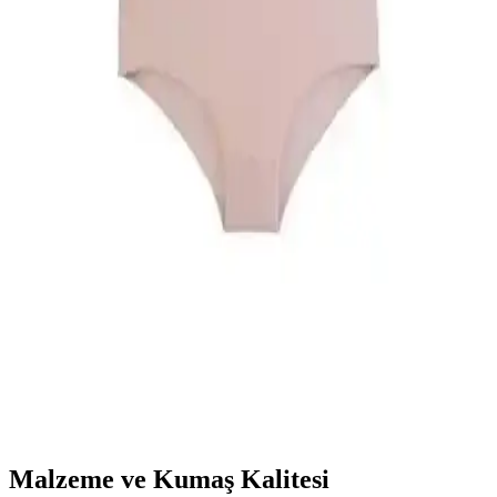
Güvenli Günlük Kullanım İçin
Nanak Yeşil Likralı Kaymayan Bone, esnek yapısı ve geniş silikon
bantlarıyla güvenli ve rahat kullanım sağlar. Günlük şıklık ve
pratiklik sunar, uzun süre sabit kalır ve estetik görünüm sağlar.
Rengamoda Kadın Pileli Etekli Kuşaklı Krep
Kumaş Elbise Günlük ve Şık Kullanım İçin
Rengamoda'nın krep kumaş ile tasarladığı, pileli ve kuşak detaylı
kadın elbisesi, hafifliği ve şıklığıyla günlük kullanım için ideal,
çeşitli renk seçenekleri sunar.
Nicoletta Kadın Külot Karşılaştırması: Yüksek Bel
ve Büyük Beden Paketleri Analizi
Nicoletta markasının yüksek bel ve büyük beden 5'li paket külotları,
kumaş kalitesi, konfor ve dayanıklılık kriterleriyle detaylı
karşılaştırılıyor. Ürünlerin özellikleri ve kullanıcı yorumlarıyla en
uygun seçeneği belirleyin.
Malzeme ve Kumaş Kalitesi