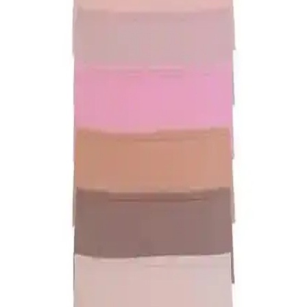
DeFacto Kadın Çorapları Karşılaştırması:
Kaydırmaz Pilates ve Görünmez Babet Modelleri
İki farklı DeFacto kadın çorap modelinin malzeme, konfor,
dayanıklılık ve kullanıcı geri bildirimleri detaylı karşılaştırmasıyla en
uygun seçimi yapın.
Kadın Modasında Erkeklerin Takım Elbisesine
Eşdeğer Şık ve Çok Yönlü Parçalar
Kadın modasında erkeklerin klasik takım elbisesine karşılık gelen
parçalar arasında küçük siyah elbise, iyi kesim blazer ve takım
elbiseler öne çıkar. Kişisel tercihler ve yaşam tarzı seçimlerde
belirleyicidir.
ELF PRIVE Premium Düz Pamuk Penye Şal
Turkuaz Renk ile Şıklık ve Konfor Bir Arada
Yüksek kaliteli pamuk yapısı ve canlı turkuaz rengiyle ELF PRIVE
şal, şıklık ve rahatlığı bir arada sunar. Hafif ve kolay şekil alabilen
tasarımıyla günlük kullanım için ideal.
Nanak Yeşil Likralı Kaymayan Bone: Rahat ve