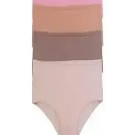
Kadın modasında erkeklerin klasik takım elbisesine karşılık gelen
parçalar arasında küçük siyah elbise, iyi kesim blazer ve takım
elbiseler öne çıkar. Kişisel tercihler ve yaşam tarzı seçimlerde
belirleyicidir.
ELF PRIVE Premium Düz Pamuk Penye Şal
Turkuaz Renk ile Şıklık ve Konfor Bir Arada
Yüksek kaliteli pamuk yapısı ve canlı turkuaz rengiyle ELF PRIVE
şal, şıklık ve rahatlığı bir arada sunar. Hafif ve kolay şekil alabilen
tasarımıyla günlük kullanım için ideal.
Nanak Yeşil Likralı Kaymayan Bone: Rahat ve
Güvenli Günlük Kullanım İçin
Nanak Yeşil Likralı Kaymayan Bone, esnek yapısı ve geniş silikon
bantlarıyla güvenli ve rahat kullanım sağlar. Günlük şıklık ve
pratiklik sunar, uzun süre sabit kalır ve estetik görünüm sağlar.
Rengamoda Kadın Pileli Etekli Kuşaklı Krep
Kumaş Elbise Günlük ve Şık Kullanım İçin