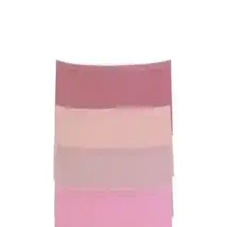
Kadın modasında davet kıyafetlerinden günlük kombinlere, beden
uyumundan renk seçimine kadar stil oluşturmanın püf noktaları ve
pratik öneriler bu yazıda detaylı şekilde ele alınıyor.
Naked and Famous True Girl Chocolate Milk
Selvedge: Kadınlara Özel Selvedge Denim Tasarımı
ve Özellikleri
Naked and Famous True Girl Chocolate Milk Selvedge, kadın
bedenine uygun kesimi ve çikolata renkli kenar ipliğiyle estetik bir
selvedge denim deneyimi sunar. Kumaş yumuşama süreci konforu
artırır.
DeFacto Kadın Çorapları Karşılaştırması:
Kaydırmaz Pilates ve Görünmez Babet Modelleri
İki farklı DeFacto kadın çorap modelinin malzeme, konfor,
dayanıklılık ve kullanıcı geri bildirimleri detaylı karşılaştırmasıyla en
uygun seçimi yapın.
Kadın Modasında Erkeklerin Takım Elbisesine
Eşdeğer Şık ve Çok Yönlü Parçalar