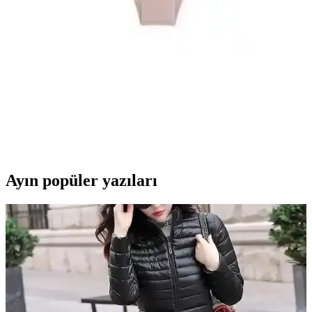
Rengamoda'nın krep kumaş ile tasarladığı, pileli ve kuşak detaylı
kadın elbisesi, hafifliği ve şıklığıyla günlük kullanım için ideal,
çeşitli renk seçenekleri sunar.
Nicoletta Kadın Külot Karşılaştırması: Yüksek Bel
ve Büyük Beden Paketleri Analizi
Nicoletta markasının yüksek bel ve büyük beden 5'li paket külotları,
kumaş kalitesi, konfor ve dayanıklılık kriterleriyle detaylı
karşılaştırılıyor. Ürünlerin özellikleri ve kullanıcı yorumlarıyla en
uygun seçeneği belirleyin.
Ayın popüler yazıları