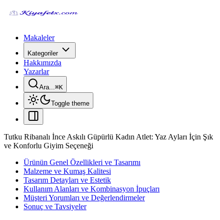
Makaleler
Kategoriler
Hakkımızda
Yazarlar
Ara...
⌘
K
Toggle theme
Tutku Ribanalı İnce Askılı Güpürlü Kadın Atlet: Yaz Ayları İçin Şık
ve Konforlu Giyim Seçeneği
Ürünün Genel Özellikleri ve Tasarımı
Malzeme ve Kumaş Kalitesi
Tasarım Detayları ve Estetik
Kullanım Alanları ve Kombinasyon İpuçları
Müşteri Yorumları ve Değerlendirmeler
Sonuç ve Tavsiyeler