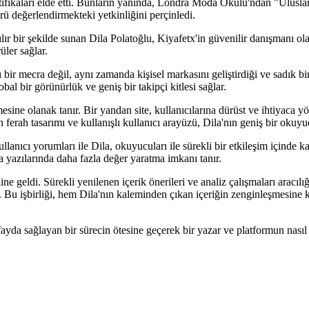
fikaları elde etti. Bunların yanında, Londra Moda Okulu'ndan "Uluslara
örü değerlendirmekteki yetkinliğini perçinledi.
şılır bir şekilde sunan Dila Polatoğlu, Kiyafetx'in güvenilir danışmanı o
üler sağlar.
ir mecra değil, aynı zamanda kişisel markasını geliştirdiği ve sadık bir 
l bir görünürlük ve geniş bir takipçi kitlesi sağlar.
rmesine olanak tanır. Bir yandan site, kullanıcılarına dürüst ve ihtiyaca y
erah tasarımı ve kullanışlı kullanıcı arayüzü, Dila'nın geniş bir okuyucu 
cı yorumları ile Dila, okuyucuları ile sürekli bir etkileşim içinde kalab
a yazılarında daha fazla değer yaratma imkanı tanır.
ine geldi. Sürekli yenilenen içerik önerileri ve analiz çalışmaları aracıl
. Bu işbirliği, hem Dila'nın kaleminden çıkan içeriğin zenginleşmesine k
fayda sağlayan bir sürecin ötesine geçerek bir yazar ve platformun nasıl 