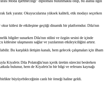
rası Moda İşletmeciliği" diploması bulunmakta olup, bu alanla ilgili
larak fark yaratır. Okuyucularına yüksek kaliteli, etik modayı seçerken
okur kitlesi ile etkileşime geçtiği dinamik bir platformdur. Dila'nın
önelik bilgiler sunarken Dila'nın stilini ve özgün sesini de içinde
kitlesine ulaşmasını sağlar ve yazılarının etkileyiciliğini artırır.
ilir. Bu karşılıklı iletişim kanalı, hem gelecek çalışmaları için ilham
ığıyla Kiyafetx Dila Polatoğlu'nun içerik üretim sürecini beslerken
atkıda bulunur, hem de Kiyafetx'in bir bilgi ve referans kaynağı
birlikte büyüyebileceğinin canlı bir örneği haline geldi.