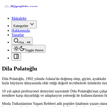
Makaleler
Kategoriler
Hakkımızda
Yazarlar
Ara...
⌘
K
Toggle theme
Dila Polatoğlu
Dila Polatoğlu, 1992 yılında Adana'da doğmuş olup, giyim, ayakkabı ve
hızla büyüyen dünyasında elde ettiği değerli tecrübelerle ürünlerin öze
10 yılı aşkın profesyonel deneyimi sayesinde Dila Polatoğlu'nun çalışm
trendlere karşı duyarlılığı ve adaptasyon yeteneği ile kullanıcılarının bi
Moda Tutkunlarının Yaşam Rehberi adlı popüler kitabının yazarı olarak