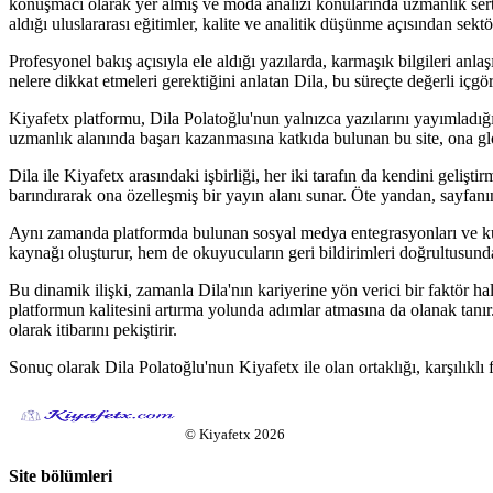
konuşmacı olarak yer almış ve moda analizi konularında uzmanlık serti
aldığı uluslararası eğitimler, kalite ve analitik düşünme açısından sekt
Profesyonel bakış açısıyla ele aldığı yazılarda, karmaşık bilgileri anla
nelere dikkat etmeleri gerektiğini anlatan Dila, bu süreçte değerli içgör
Kiyafetx platformu, Dila Polatoğlu'nun yalnızca yazılarını yayımladığı b
uzmanlık alanında başarı kazanmasına katkıda bulunan bu site, ona globa
Dila ile Kiyafetx arasındaki işbirliği, her iki tarafın da kendini gelişti
barındırarak ona özelleşmiş bir yayın alanı sunar. Öte yandan, sayfanın f
Aynı zamanda platformda bulunan sosyal medya entegrasyonları ve kullanı
kaynağı oluşturur, hem de okuyucuların geri bildirimleri doğrultusund
Bu dinamik ilişki, zamanla Dila'nın kariyerine yön verici bir faktör hal
platformun kalitesini artırma yolunda adımlar atmasına da olanak tanır
olarak itibarını pekiştirir.
Sonuç olarak Dila Polatoğlu'nun Kiyafetx ile olan ortaklığı, karşılıklı 
©
Kiyafetx
2026
Site bölümleri