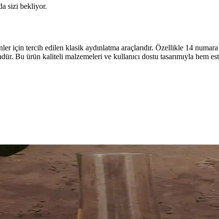
da sizi bekliyor.
enler için tercih edilen klasik aydınlatma araçlarıdır. Özellikle 14 num
r. Bu ürün kaliteli malzemeleri ve kullanıcı dostu tasarımıyla hem este
erformans ve Kolay Kullanım
4, yüksek verimlilik, kolay montaj ve dayanıklılığıyla nostaljik atmos
ım ve Pratik Kullanım Özellikleri
yanıklı gaz lambası, güneş enerjisiyle çalışmasıyla öne çıkar, dekoratif
 Doğa Keyfi