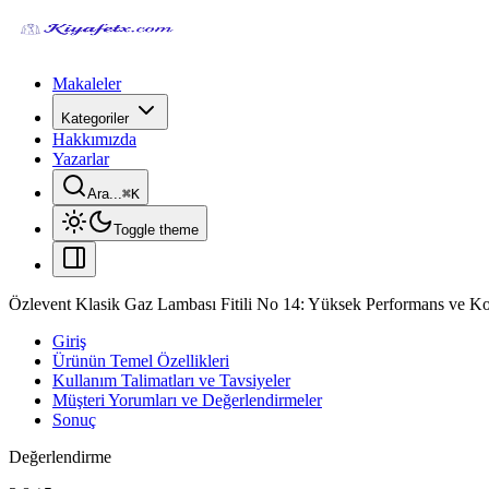
Makaleler
Kategoriler
Hakkımızda
Yazarlar
Ara...
⌘
K
Toggle theme
Özlevent Klasik Gaz Lambası Fitili No 14: Yüksek Performans ve K
Giriş
Ürünün Temel Özellikleri
Kullanım Talimatları ve Tavsiyeler
Müşteri Yorumları ve Değerlendirmeler
Sonuç
Değerlendirme