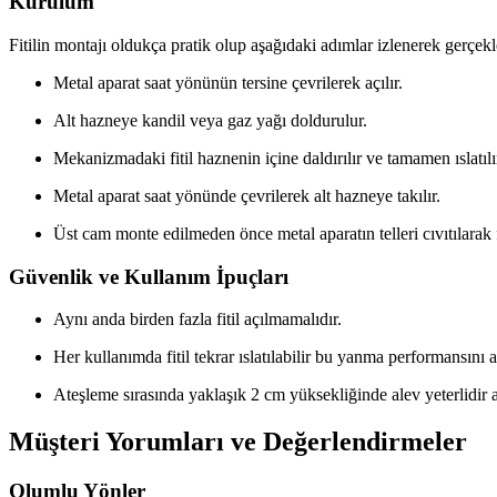
Kurulum
Fitilin montajı oldukça pratik olup aşağıdaki adımlar izlenerek gerçekleş
Metal aparat saat yönünün tersine çevrilerek açılır.
Alt hazneye kandil veya gaz yağı doldurulur.
Mekanizmadaki fitil haznenin içine daldırılır ve tamamen ıslatılı
Metal aparat saat yönünde çevrilerek alt hazneye takılır.
Üst cam monte edilmeden önce metal aparatın telleri cıvıtılarak fit
Güvenlik ve Kullanım İpuçları
Aynı anda birden fazla fitil açılmamalıdır.
Her kullanımda fitil tekrar ıslatılabilir bu yanma performansını ar
Ateşleme sırasında yaklaşık 2 cm yüksekliğinde alev yeterlidir aş
Müşteri Yorumları ve Değerlendirmeler
Olumlu Yönler