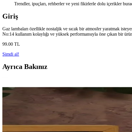
Trendler, ipuçları, rehberler ve yeni fikirlerle dolu içerikler bura
Giriş
Gaz lambaları özellikle nostaljik ve sıcak bir atmosfer yaratmak istey
No:14 kullanım kolaylığı ve yüksek performansıyla öne çıkan bir üründü
99
.00
TL
Şimdi al!
Ayrıca Bakınız
Özlevent Klasik Gaz Lambası Fitili No 14: Yüksek P
Yüzde 100 pamuktan üretilmiş Özlevent Klasik Gaz Lambası Fitili No 1
Genel Markalar Vintage Gaz Lambası: Nostaljik Tasar
Vintage tarzda, pil veya elektrik gerektirmeden çalışan, portatif ve da
Nostaljik ve Portatif Güneş Enerjili Gaz Lambası ile