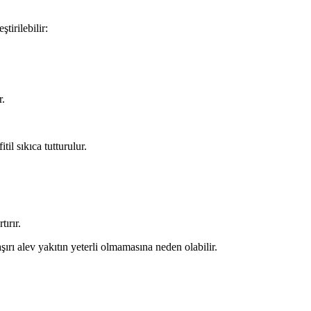
tirilebilir:
r.
il sıkıca tutturulur.
tırır.
ırı alev yakıtın yeterli olmamasına neden olabilir.