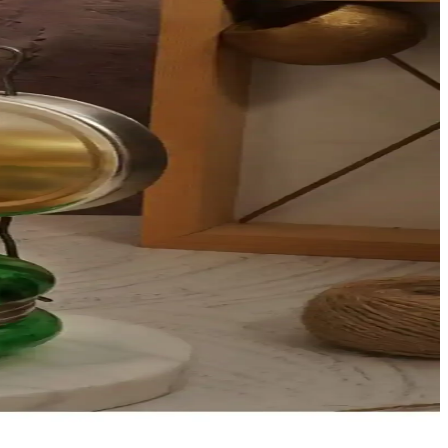
tu bir aydınlatma çözümüdür.
y montaj ve temizliği sağlar.
llanımıyla öne çıkar.
iyle öne çıkar.
nlikleri için ideal bir gaz lambası.
ım gerektiren şık bir aydınlatma ürünüdür.