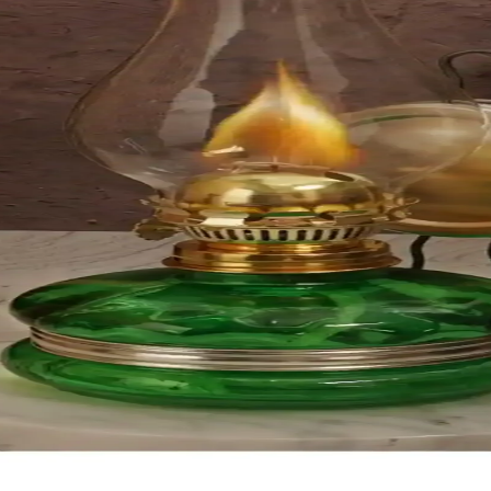
ikleri için ideal, şeffaf ve canlı renk seçenekleriyle estetik ve çevre dos
venilir Aydınlatma Çözümü
 ile kamp ve açık hava etkinliklerinde uzun süre güvenle kullanılır, kola
 Dekorasyonunuza Vintage Hava Katın
asarımı ve hafif yapısıyla dekorasyonunuza şıklık katar, fonksiyonel ku
e Hafif Tasarım ile Doğa Aktiviteleri İçin Uygun
rine uygun turuncu gaz lambası, enerji tasarrufu ve çevre dostu özellikler
Dostu ve Taşınabilir Kamp Aydınlatması
ıkan, kolay kurulumu ve çevre dostu özellikleriyle kamp ve açık hava etki
iş Alanlar İçin Portatif Çözüm
ikleriyle açık hava etkinlikleri ve dekorasyon için ideal, dikkatli kullan