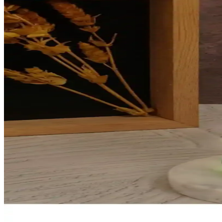
Nostaljik tasarımlı, güneş enerjili ve portatif gaz lambası, doğa etkinl
Özlevent Idare Gaz Lambası Fitili No:3 Güçlü ve Gü
Özlevent Idare Gaz Lambası Fitili No:3, yüksek kalite ve dayanıklılığı
Mutlu Antika Nostaljik Büyük Boy Gaz Lambası ile
Mutlu Antika'nın 33 cm uzunluğundaki nostaljik gaz lambası, vintage t
Portatif Güneş Enerjili Gaz Lambası Turuncu Renkli v
Güneş enerjisiyle çalışan, portatif ve hafif tasarımıyla doğa aktivitele
Genel Markalar Pilsiz Kullanım Gaz Lambası Çevre 
Solar enerjiyle çalışan, dayanıklı cam gövdesi ve şık tasarımıyla öne ç
Kristal Cam Gaz Lambası Nostaljik Yeşil Tasarım Gen
Nostaljik yeşil kristal cam gaz lambası, portatif ve güneş enerjili özell