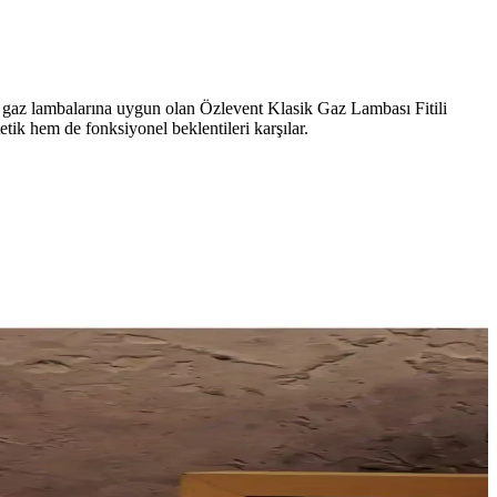
ara gaz lambalarına uygun olan Özlevent Klasik Gaz Lambası Fitili
tik hem de fonksiyonel beklentileri karşılar.
ferler yaratır, uzun ömürlü ve ekonomik kullanım sağlar.
 ve fonksiyonel kullanıma uygundur.