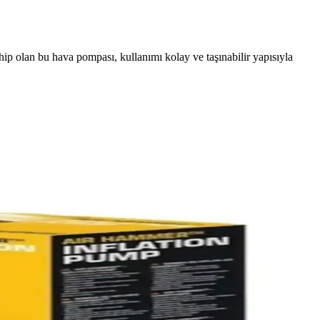
ahip olan bu hava pompası, kullanımı kolay ve taşınabilir yapısıyla
uç seçenekleriyle her alanda pratik kullanım sunar.
sneler için ideal bir hava pompasıdır.
eri sayesinde çeşitli şişme ürünleriyle uyum sağlar, hafif ve