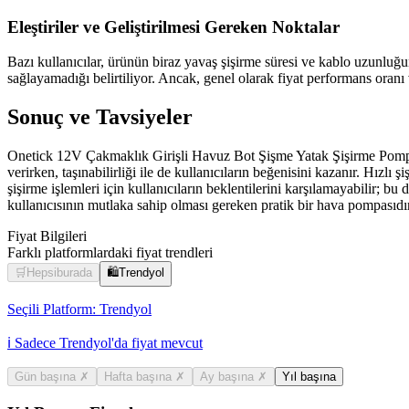
Eleştiriler ve Geliştirilmesi Gereken Noktalar
Bazı kullanıcılar, ürünün biraz yavaş şişirme süresi ve kablo uzunluğ
sağlayamadığı belirtiliyor. Ancak, genel olarak fiyat performans oranı 
Sonuç ve Tavsiyeler
Onetick 12V Çakmaklık Girişli Havuz Bot Şişme Yatak Şişirme Pompası,
verirken, taşınabilirliği ile de kullanıcıların beğenisini kazanır. Hızl
şişirme işlemleri için kullanıcıların beklentilerini karşılamayabilir;
kullanıcısının mutlaka sahip olması gereken pratik bir hava pompasıdır
Fiyat Bilgileri
Farklı platformlardaki fiyat trendleri
🛒
Hepsiburada
🛍️
Trendyol
Seçili Platform:
Trendyol
ℹ️ Sadece Trendyol'da fiyat mevcut
Gün başına
✗
Hafta başına
✗
Ay başına
✗
Yıl başına