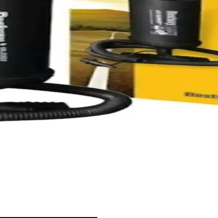
 Pratik Havuz ile Yatak Şişirme Çözümü
 ve dayanıklı tasarımıyla havuz ve yatak şişirmede kolaylık sağlar, za
atik Şişirme Çözümü
 kolay ve çok yönlü adaptörleriyle pratik şişirme sağlar, zaman tasarr
Fonksiyonlu Şişirme Çözümü
şişme yatak ve havuzlar için ideal pratik çözümdür.
ası İncelemesi ve Kullanım Avantajları
mpası, şişirme ve boşaltma işlemlerinde hızlı ve pratik kullanım sunar, 
ızlı ve Pratik Şişirme Çözümü
ratik ve hızlı şişirme sağlayan el pompası. Esnek hortum ve adaptörleri