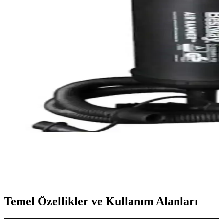
Bestway Jy-019 Elektrikli Şişirme Pompası: Hızlı ve
Bestway Jy-019 elektrikli şişirme pompası, yüksek performanslı, hafif
Bestway Şişme Yatak ve Havuz Pompası: Hızlı ve Pr
Bestway şişme yatak ve havuz pompası, yüksek performanslı, kullanımı
Bestway Bot El Pompası 36 Cm 62003 Hızlı ve Çok 
Bestway bot el pompası 36 cm, şık tasarımı ve yüksek performansı ile 
Intex Vardem Ap635 Quickfill USB Girişli Hava Pomp
Intex Vardem Ap635 Quickfill, USB girişli, hafif ve taşınabilir hava po
Bestway Havuz Şişme Yatak Pompası 30 Cm 62002: H
Bestway şişme yatak ve havuzlar için tasarlanmış, 30 cm boyutunda, p
Temel Özellikler ve Kullanım Alanları