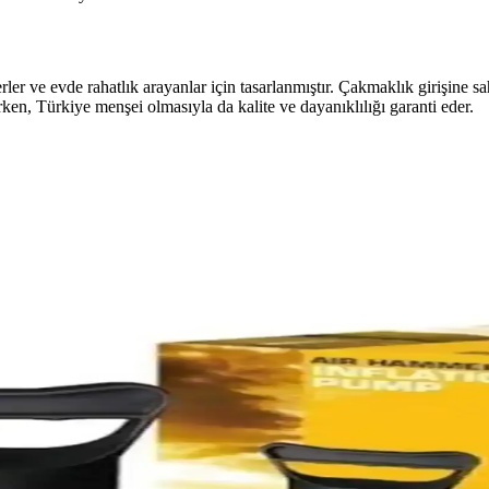
ler ve evde rahatlık arayanlar için tasarlanmıştır. Çakmaklık girişine s
ken, Türkiye menşei olmasıyla da kalite ve dayanıklılığı garanti eder.
ve Hobi İçin Pratik ve Dayanıklı
 kullanımı kolay ve dayanıklı hava pompasıdır. 70 psi kapasite ve çoklu 
klı ve Pratik Hava Şişirme Çözümü
lılık sunar, kolay taşınabilir ve hızlı şişirme sağlar, çeşitli araç ve ne
pası İncelemesi ve Kullanım Rehberi
 hava akımı sağlayan tasarımıyla kullanışlıdır. Çok yönlü uç ve adaptörl