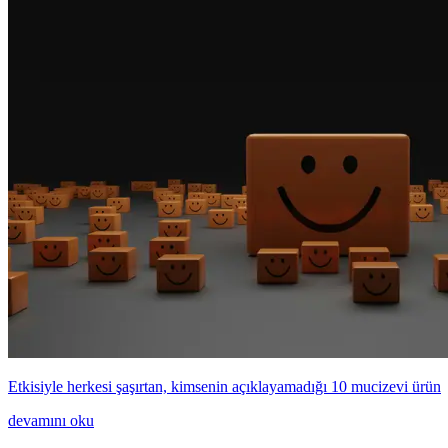
Etkisiyle herkesi şaşırtan, kimsenin açıklayamadığı 10 mucizevi ürün
devamını oku