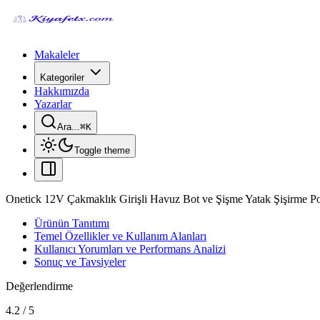
Makaleler
Kategoriler
Hakkımızda
Yazarlar
Ara...
⌘
K
Toggle theme
Onetick 12V Çakmaklık Girişli Havuz Bot ve Şişme Yatak Şişirme Pom
Ürünün Tanıtımı
Temel Özellikler ve Kullanım Alanları
Kullanıcı Yorumları ve Performans Analizi
Sonuç ve Tavsiyeler
Değerlendirme
4.2
/
5