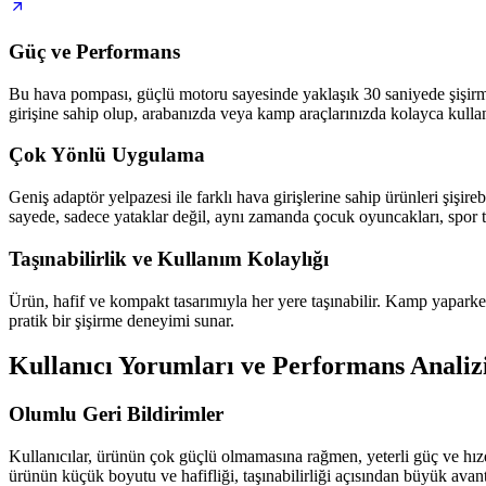
Güç ve Performans
Bu hava pompası, güçlü motoru sayesinde yaklaşık 30 saniyede şişirme iş
girişine sahip olup, arabanızda veya kamp araçlarınızda kolayca kulla
Çok Yönlü Uygulama
Geniş adaptör yelpazesi ile farklı hava girişlerine sahip ürünleri şişireb
sayede, sadece yataklar değil, aynı zamanda çocuk oyuncakları, spor topla
Taşınabilirlik ve Kullanım Kolaylığı
Ürün, hafif ve kompakt tasarımıyla her yere taşınabilir. Kamp yaparke
pratik bir şişirme deneyimi sunar.
Kullanıcı Yorumları ve Performans Analiz
Olumlu Geri Bildirimler
Kullanıcılar, ürünün çok güçlü olmamasına rağmen, yeterli güç ve hızda 
ürünün küçük boyutu ve hafifliği, taşınabilirliği açısından büyük avant