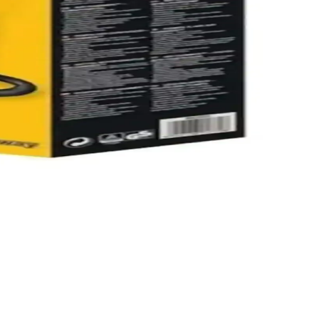
man kazandırır ve çok amaçlı kullanıma uygundur.
ufu ve konfor sunar.
dış mekan ve ev kullanımı için idealdir.
yle kolay kullanım imkanı sunar.