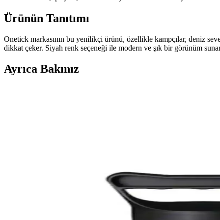
Ürünün Tanıtımı
Onetick markasının bu yenilikçi ürünü, özellikle kampçılar, deniz sever
dikkat çeker. Siyah renk seçeneği ile modern ve şık bir görünüm sunar
Ayrıca Bakınız
Mur-Cell Murcell Sarkç Fp9803b Hava Pompası Spor 
Mur-Cell Murcell Sarkç Fp9803b, çeşitli nesneleri hızlıca şişirebilen,
Mur-Cell Çift Piston Ayak Pompası J44b-01: Dayanı
Mur-Cell J44b-01 çift piston ayak pompası, yüksek performans ve dayanık
Bestway 62002 Çift Yönlü Şişme Havuz ve Yatak Pom
Bestway 62002 çift yönlü şişme havuz ve yatak pompası, hızlı ve etkili
taşınabilir yapısıyla pratiklik sunar.