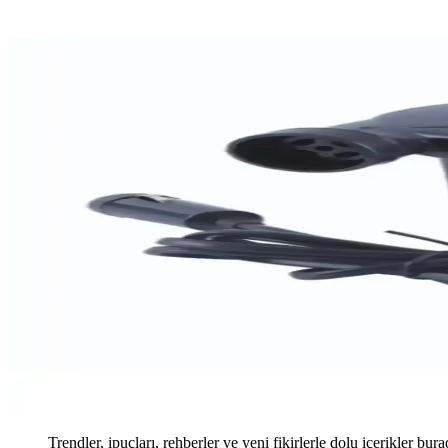
Trendler, ipuçları, rehberler ve yeni fikirlerle dolu içerikler bura