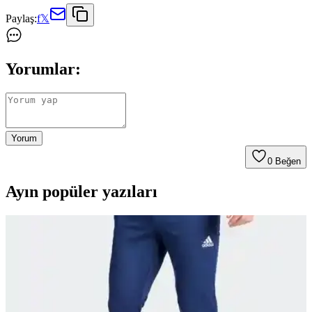
Paylaş:
f
𝕏
Yorumlar:
Yorum
0
Beğen
Ayın popüler yazıları