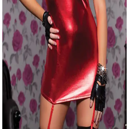
Kullanım İçin Şık ve Fonksiyonel Cüzdan
Modica Amando hakiki deri cüzdan, geniş kapasitesi ve şık
tasarımıyla iş ve günlük yaşamda pratiklik sağlar, kişiye özel
detaylar ve dayanıklı malzemeleriyle öne çıkar.
Pierre Cardin Saten Dantelli Gecelik ve Sabahlık
Takımı - Şıklık ve Konfor Bir Arada
Pierre Cardin'in yüksek kaliteli saten dantelli gecelik ve sabahlık
takımı, şıklık ve konforu bir arada sunar. Zarif detaylar ve rahat
tasarımıyla özel günlerinizin vazgeçilmezi olur.
Penti Saten Lace Dantel Babydoll: Şıklık ve
Konforu Bir Arada Sunan İç Giyim Parçası
Penti'nin saten lace dantel babydoll'u, şık tasarımı ve rahatlığıyla öne
çıkar. yüksek kaliteli malzemeleri ve zarif detaylarıyla günlük ve
özel anlarınızda tercih edebilirsiniz.
Merry See Deri Kırmızı Gecelik ve Çorap Seti İç
Giyim Koleksiyonunda Öne Çıkan Parça