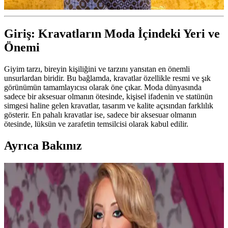
Giriş: Kravatların Moda İçindeki Yeri ve
Önemi
Giyim tarzı, bireyin kişiliğini ve tarzını yansıtan en önemli
unsurlardan biridir. Bu bağlamda, kravatlar özellikle resmi ve şık
görünümün tamamlayıcısı olarak öne çıkar. Moda dünyasında
sadece bir aksesuar olmanın ötesinde, kişisel ifadenin ve statünün
simgesi haline gelen kravatlar, tasarım ve kalite açısından farklılık
gösterir. En pahalı kravatlar ise, sadece bir aksesuar olmanın
ötesinde, lüksün ve zarafetin temsilcisi olarak kabul edilir.
Ayrıca Bakınız
Lüks Minimalist Moda Dünyasında Öne Çıkan
Markalar, Tasarımcılar ve Alışveriş Trendleri
Lüks minimalist moda, seçkin markalar ve tasarımcıların sade,
kaliteli tasarımlarıyla şekilleniyor. Yüksek fiyatlar tüketici
alışkanlıklarını etkiliyor, ikinci el ve indirimli ürünler öne çıkıyor.