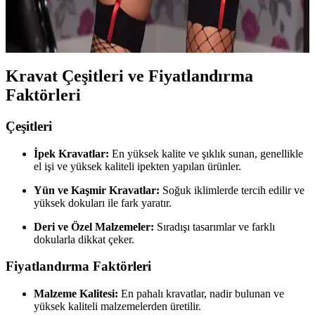
Deri malzemeden üretilen Merry See kırmızı gecelik ve çorap seti,
şık tasarımı ve dayanıklılığıyla öne çıkar. Günlük ve özel anlar için
uygun, bakım talimatlarına uyulduğunda uzun süre kullanılabilir.
Kravat Çeşitleri ve Fiyatlandırma
Faktörleri
Çeşitleri
İpek Kravatlar:
En yüksek kalite ve şıklık sunan, genellikle
el işi ve yüksek kaliteli ipekten yapılan ürünler.
Yün ve Kaşmir Kravatlar:
Soğuk iklimlerde tercih edilir ve
yüksek dokuları ile fark yaratır.
Deri ve Özel Malzemeler:
Sıradışı tasarımlar ve farklı
dokularla dikkat çeker.
Fiyatlandırma Faktörleri
Malzeme Kalitesi:
En pahalı kravatlar, nadir bulunan ve
yüksek kaliteli malzemelerden üretilir.