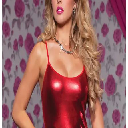
Valentino Erkek Montları: Şıklık ve Kalitenin
Buluştuğu Modern Tasarımlar
Valentino erkek montları, yüksek kalite ve şık tasarımlarıyla tarz
sahibi erkeklerin gardırobunda vazgeçilmez olur. Modern modeller
ve dayanıklı malzemeleriyle her mevsime uygun seçenekler sunar.
Luciano Bellini Erkek Ayakkabıları: Kalite ve
Şıklığın Modern Buluşması
Luciano Bellini erkek ayakkabıları, yüksek kalite deri ve özgün
tasarımlarıyla hem şıklık hem de dayanıklılık sunar, günlük ve resmi
kombinleriniz için ideal seçenekler sağlar.
Vakko Şal: Zarif ve Çok Yönlü Kadın Şalı, Lüks
Tasarım ve Konfor Sunar
Vakko şal, %55 pamuk ve %45 ipek içeriğiyle hafif ve lüks bir
deneyim sunar. Zarif tasarımı ve çok yönlü kullanımıyla her mevsim
şıklığınızı tamamlar, konfor sağlar.
Modica Amando Hakiki Deri İş ve Günlük