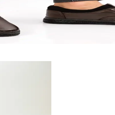
ern Tarz ve Konforun Buluşması
ya getirerek günlük ve özel kullanımlar için ideal, modern tasarım ve üs
n Buluşması
k moda dünyasında öne çıkıyor. Farklı modeller ve renk seçenekleriyle ta