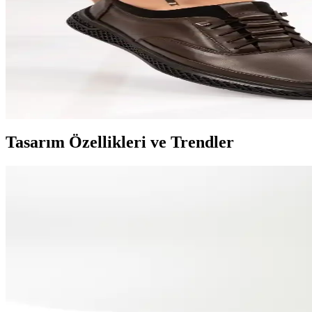
Skechers Arch Fit Erkek Lacivert Ayakkabılar: Mod
Skechers Arch Fit erkek lacivert ayakkabılar, şıklık ve konforu bir ara
Geniş Taraklı Erkek Ayakkabıları Moda ve Konforu
Geniş taraklı erkek ayakkabıları, şıklık ve rahatlığı bir arada sunara
Tasarım Özellikleri ve Trendler