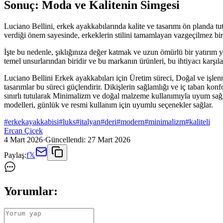
Sonuç: Moda ve Kalitenin Simgesi
Luciano Bellini, erkek ayakkabılarında kalite ve tasarımı ön planda t
verdiği önem sayesinde, erkeklerin stilini tamamlayan vazgeçilmez bir 
İşte bu nedenle, şıklığınıza değer katmak ve uzun ömürlü bir yatırım y
temel unsurlarından biridir ve bu markanın ürünleri, bu ihtiyacı karş
Luciano Bellini Erkek ayakkabıları için Üretim süreci, Doğal ve işlen
tasarımlar bu süreci güçlendirir. Dikişlerin sağlamlığı ve iç taban kon
sınırlı tutularak Minimalizm ve doğal malzeme kullanımıyla uyum sağla
modelleri, günlük ve resmi kullanım için uyumlu seçenekler sağlar.
#
erkekayakkabisi
#
luks
#
italyan
#
deri
#
modern
#
minimalizm
#
kaliteli
Ercan Çiçek
4 Mart 2026
·
Güncellendi:
27 Mart 2026
Paylaş:
f
𝕏
Yorumlar: