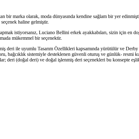
utan bir marka olarak, moda dünyasında kendine sağlam bir yer edinmişt
seçenek haline gelmiştir.
apmak istiyorsanız, Luciano Bellini erkek ayakkabıları, sizin için en do
ılamada mükemmel bir seçenektir.
miş deri ile uyumlu Tasarım Özellikleri kapsamında yürütülür ve Derby i
foru, bağcıklık sistemiyle desteklenen güvenli oturuş ve günlük- resmi ku
r; deri (doğal deri) ve doğal işlenmiş deri seçenekleri bu konsepte eşli