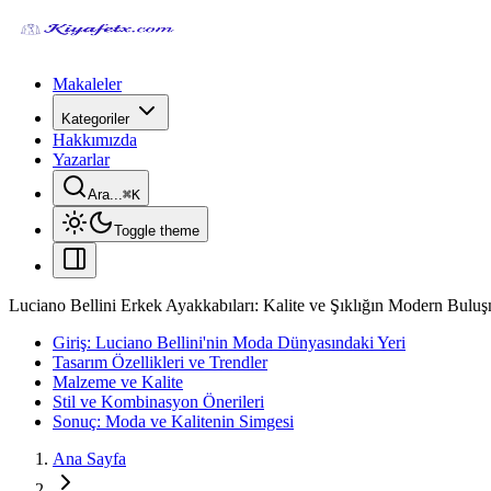
Makaleler
Kategoriler
Hakkımızda
Yazarlar
Ara...
⌘
K
Toggle theme
Luciano Bellini Erkek Ayakkabıları: Kalite ve Şıklığın Modern Buluş
Giriş: Luciano Bellini'nin Moda Dünyasındaki Yeri
Tasarım Özellikleri ve Trendler
Malzeme ve Kalite
Stil ve Kombinasyon Önerileri
Sonuç: Moda ve Kalitenin Simgesi
Ana Sayfa