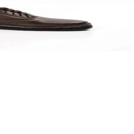
tün destek sunar.
rzınıza uygun ayakkabılar burada.