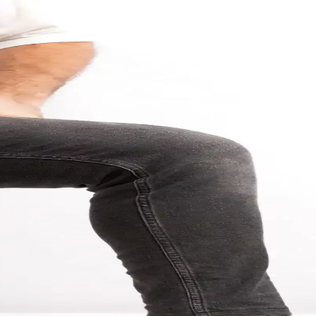
ğın Modern Buluşması
mlarıyla hem şıklık hem de dayanıklılık sunar, günlük ve resmi kombinler
 Alan Dayanıklı ve Şık Tasarımlar
nar. Doğal tasarımlarıyla şehir ve doğa aktivitelerinde rahatlık sağlar, k
ve Stil İpuçları
gesi haline gelirken, farklı malzeme ve renk seçenekleriyle günlük ve 
ın Güncel Modelleri
ık tasarımlarıyla her ortamda stilinizi yansıtır. Güncel modellerle şıklığa
 Stil İpuçları
şıklık ön planda. Konforlu ve destekleyici modellerle gün boyunca raha
arıyla Konfor ve Şıklık
an biri. Güncel trendler, stil önerileri ve bakım ipuçlarıyla tarzınızı 