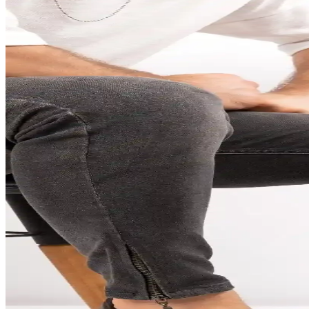
Luciano Bellini Erkek Ayakkabıları: Kalite ve Şıklı
Luciano Bellini erkek ayakkabıları, yüksek kalite deri ve özgün tasarı
Lumberjack Deri Erkek Ayakkabıları: Doğadan İlham
Lumberjack deri erkek ayakkabıları, dayanıklılık ve şıklığı bir arada su
Erkek Modasında Yüksek Topuklu Kundura Trendleri 
Erkek modasında yüksek topuklu kundura, cesur ve özgün tarzların sim
İtalyan Klasik Erkek Ayakkabıları: Zarafet ve Şıklığ
İtalyan klasik erkek ayakkabıları yüksek kalite deri, detaylı işçilik ve ş
Taraklı Ayaklar İçin Uygun Erkek Ayakkabı Seçimi ve
Taraklı ayak yapısına uygun erkek ayakkabılarıyla hem sağlık hem de 
Erkek Baba Ayakkabısı: Güncel Trendler ve Stil İpuçl
Erkek baba ayakkabısı, şıklık ve konforun buluştuğu en önemli detaylard