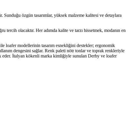
ir. Sunduğu özgün tasarımlar, yüksek malzeme kalitesi ve detaylara
ğru tercih olacaktır. Her adımda kalite ve tarzı hissetmek, modanın en
le loafer modellerinin tasarım esnekliğini destekler; ergonomik
llanım dengesini sağlar. Renk paleti nötr tonlar ve toprak renkleriyle
k eder. İtalyan kökenli marka kimliğiyle sunulan Derby ve loafer