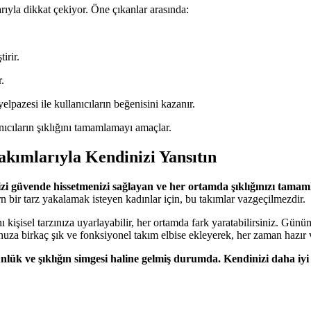
ıyla dikkat çekiyor. Öne çıkanlar arasında:
irir.
.
elpazesi ile kullanıcıların beğenisini kazanır.
lanıcıların şıklığını tamamlamayı amaçlar.
akımlarıyla Kendinizi Yansıtın
nizi güvende hissetmenizi sağlayan ve her ortamda şıklığınızı tama
bir tarz yakalamak isteyen kadınlar için, bu takımlar vazgeçilmezdir.
 kişisel tarzınıza uyarlayabilir, her ortamda fark yaratabilirsiniz. Gün
a birkaç şık ve fonksiyonel takım elbise ekleyerek, her zaman hazır ve
ünlük ve şıklığın simgesi haline gelmiş durumda. Kendinizi daha iyi 