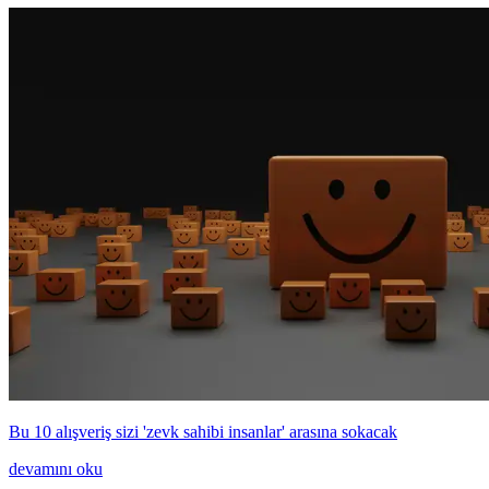
Bu 10 alışveriş sizi 'zevk sahibi insanlar' arasına sokacak
devamını oku