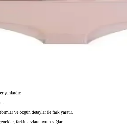
li Günlük Kullanım İçin
arıyla güvenli ve rahat kullanım sağlar. Günlük şıklık ve pratiklik suna
Elbise Günlük ve Şık Kullanım İçin
lbisesi, hafifliği ve şıklığıyla günlük kullanım için ideal, çeşitli renk 
 Büyük Beden Paketleri Analizi
aş kalitesi, konfor ve dayanıklılık kriterleriyle detaylı karşılaştırılıy
er şunlardır:
ar.
formlar ve özgün detaylar ile fark yaratır.
çenekler, farklı tarzlara uyum sağlar.