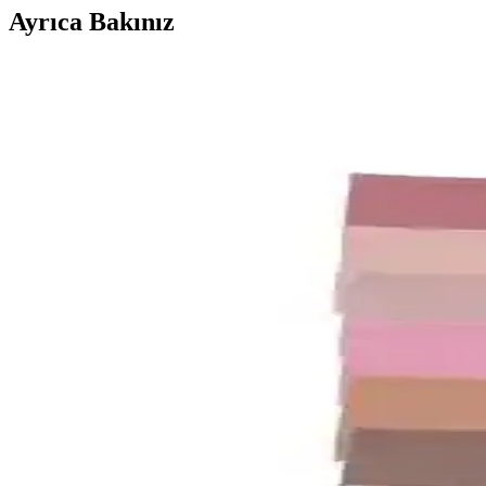
Ayrıca Bakınız
Kadın Moda Soruları ve Stil İpuçları: Davet Kıyafe
Kadın modasında davet kıyafetlerinden günlük kombinlere, beden uyumun
Naked and Famous True Girl Chocolate Milk Selvedge
Naked and Famous True Girl Chocolate Milk Selvedge, kadın bedenine 
DeFacto Kadın Çorapları Karşılaştırması: Kaydırmaz
İki farklı DeFacto kadın çorap modelinin malzeme, konfor, dayanıklılık 
Kadın Modasında Erkeklerin Takım Elbisesine Eşdeğ
Kadın modasında erkeklerin klasik takım elbisesine karşılık gelen parçal
ELF PRIVE Premium Düz Pamuk Penye Şal Turkuaz R
Yüksek kaliteli pamuk yapısı ve canlı turkuaz rengiyle ELF PRIVE şal, ş