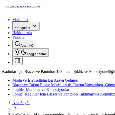
Makaleler
Kategoriler
Hakkımızda
Yazarlar
Ara...
⌘
K
Toggle theme
Kadınlar İçin Blazer ve Pantolon Takımları: Şıklık ve Fonksiyonelliği
Moda ve İşlevselliğin Bir Araya Gelmesi
Blazer ve Takım Elbise Modelleri ile Tarzını Yansıtırken, G
Popüler Markalar ve Koleksiyonlar
Sonuç: Kadınlar İçin Blazer ve Pantolon Takımlarıyla Kendinizi
Ana Sayfa
kadinlar-icin-blazer-ve-pantolon-takimlari-siklik-ve-fonksiyonel