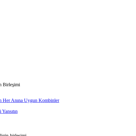
n Birleşimi
ünün Her Anına Uygun Kombinler
 Yansıtın
ligin-birlesimi