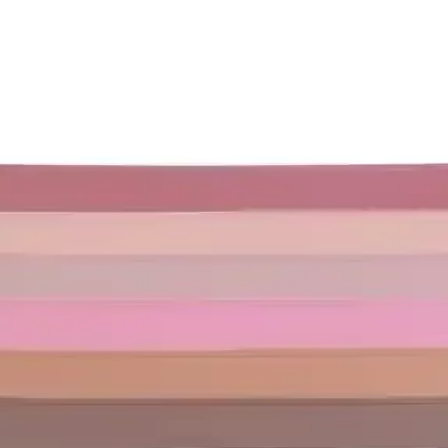
tlerinden Günlük Kombinlere Kapsamlı Rehber
dan renk seçimine kadar stil oluşturmanın püf noktaları ve pratik öner
: Kadınlara Özel Selvedge Denim Tasarımı ve Özellikl
uygun kesimi ve çikolata renkli kenar ipliğiyle estetik bir selvedge 
 Pilates ve Görünmez Babet Modelleri
ve kullanıcı geri bildirimleri detaylı karşılaştırmasıyla en uygun seçim
er Şık ve Çok Yönlü Parçalar
ar arasında küçük siyah elbise, iyi kesim blazer ve takım elbiseler öne ç
enk ile Şıklık ve Konfor Bir Arada
ıklık ve rahatlığı bir arada sunar. Hafif ve kolay şekil alabilen tasarı