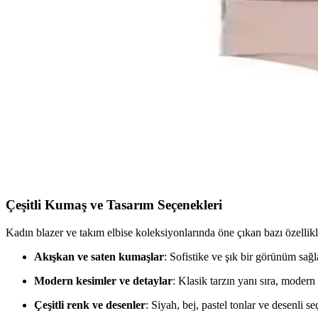
Nanak Yeşil Likralı Kaymayan Bone: Rahat ve Güven
Nanak Yeşil Likralı Kaymayan Bone, esnek yapısı ve geniş silikon bantl
Rengamoda Kadın Pileli Etekli Kuşaklı Krep Kumaş 
Rengamoda'nın krep kumaş ile tasarladığı, pileli ve kuşak detaylı kadın e
Nicoletta Kadın Külot Karşılaştırması: Yüksek Bel ve
Nicoletta markasının yüksek bel ve büyük beden 5'li paket külotları, kum
belirleyin.
Çeşitli Kumaş ve Tasarım Seçenekleri
Kadın blazer ve takım elbise koleksiyonlarında öne çıkan bazı özellikl
Akışkan ve saten kumaşlar
: Sofistike ve şık bir görünüm sağl
Modern kesimler ve detaylar
: Klasik tarzın yanı sıra, modern 
Çeşitli renk ve desenler
: Siyah, bej, pastel tonlar ve desenli se