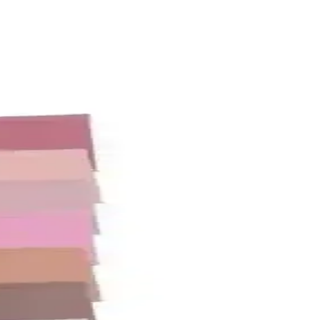
iler bu yazıda detaylı şekilde ele alınıyor.
eri
denim deneyimi sunar. Kumaş yumuşama süreci konforu artırır.
i yapın.
ıkar. Kişisel tercihler ve yaşam tarzı seçimlerde belirleyicidir.
mıyla günlük kullanım için ideal.