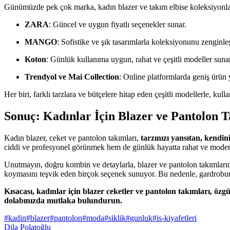
Günümüzde pek çok marka, kadın blazer ve takım elbise koleksiyonlar
ZARA
: Güncel ve uygun fiyatlı seçenekler sunar.
MANGO
: Sofistike ve şık tasarımlarla koleksiyonunu zenginleşt
Koton
: Günlük kullanıma uygun, rahat ve çeşitli modeller sunar
Trendyol ve Mai Collection
: Online platformlarda geniş ürün y
Her biri, farklı tarzlara ve bütçelere hitap eden çeşitli modellerle, kul
Sonuç: Kadınlar İçin Blazer ve Pantolon T
Kadın blazer, ceket ve pantolon takımları,
tarzınızı yansıtan, kendi
ciddi ve profesyonel görünmek hem de günlük hayatta rahat ve modern 
Unutmayın, doğru kombin ve detaylarla, blazer ve pantolon takımlarını
koymasını teşvik eden birçok seçenek sunuyor. Bu nedenle, gardrobunuz
Kısacası, kadınlar için blazer ceketler ve pantolon takımları, özg
dolabınızda mutlaka bulundurun.
#
kadin
#
blazer
#
pantolon
#
moda
#
siklik
#
gunluk
#
is-kiyafetleri
Dila Polatoğlu