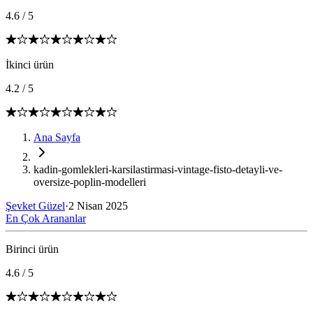
4.6
/
5
İkinci ürün
4.2
/
5
Ana Sayfa
kadin-gomlekleri-karsilastirmasi-vintage-fisto-detayli-ve-
oversize-poplin-modelleri
Şevket Güzel
·
2 Nisan 2025
En Çok Arananlar
Birinci ürün
4.6
/
5