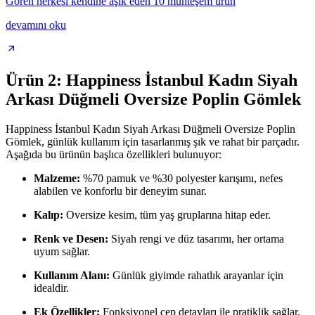
Gören herkesi kendine aşık eden 10 muhteşem ürün
devamını oku
Ürün 2: Happiness İstanbul Kadın Siyah
Arkası Düğmeli Oversize Poplin Gömlek
Happiness İstanbul Kadın Siyah Arkası Düğmeli Oversize Poplin
Gömlek, günlük kullanım için tasarlanmış şık ve rahat bir parçadır.
Aşağıda bu ürünün başlıca özellikleri bulunuyor:
Malzeme:
%70 pamuk ve %30 polyester karışımı, nefes
alabilen ve konforlu bir deneyim sunar.
Kalıp:
Oversize kesim, tüm yaş gruplarına hitap eder.
Renk ve Desen:
Siyah rengi ve düz tasarımı, her ortama
uyum sağlar.
Kullanım Alanı:
Günlük giyimde rahatlık arayanlar için
idealdir.
Ek Özellikler:
Fonksiyonel cep detayları ile pratiklik sağlar.