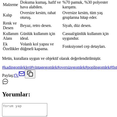
Dokuma kumaş, hafif ve
%70 pamuk, %30 polyester
Malzeme
hava alabilen.
karışımı.
Oversize kesim, rahat
Oversize kesim, tüm yaş
Kalıp
oturuş.
gruplarına hitap eder.
Renk ve
Beyaz, retro desen.
Siyah, düz desen.
Desen
Kullanım
Günlük kullanım için
Casual/günlük kullanım için
Alanı
ideal.
uygundur.
Ek
Volanlı kol yapısı ve
Fonksiyonel cep detayları.
Özellikler
düğmeli kapama.
Metin, kurallara uygun ve objektif olarak değerlendirilmiştir.
#
kadingomlekleri
#
vintagegomlek
#
oversizegomlek
#
poplingomlek
#
fi
Paylaş:
f
𝕏
Yorumlar: