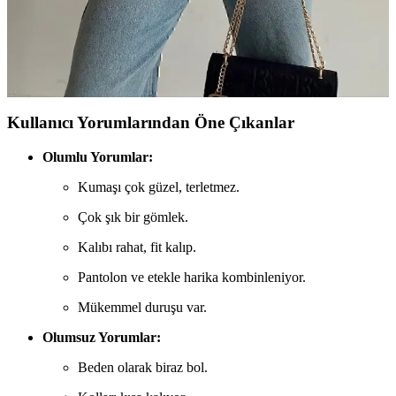
Detaylı ve Oversize Poplin Modelleri
İki popüler kadın gömleği olan vintage ve oversize modellerinin
özellikleri, kullanım alanları ve kullanıcı yorumlarıyla detaylı
karşılaştırması yapıldı.
Kullanıcı Yorumlarından Öne Çıkanlar
Olumlu Yorumlar:
Kumaşı çok güzel, terletmez.
Çok şık bir gömlek.
Kalıbı rahat, fit kalıp.
Pantolon ve etekle harika kombinleniyor.
Mükemmel duruşu var.
Olumsuz Yorumlar:
Beden olarak biraz bol.