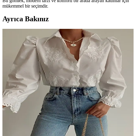
Bu gömlek, modern tarzı ve konforu bir arada arayan kadınlar için
mükemmel bir seçimdir.
Ayrıca Bakınız
Benesse ve Madmext oduncu gömlekleri
karşılaştırması: özellikler, kullanıcı yorumları ve
seçim ipuçları
İki oduncu gömleklerinin kumaş, tasarım ve kullanıcı memnuniyeti
açısından detaylı karşılaştırmasıyla, doğru seçim yapmanıza
yardımcı olacak bilgiler burada.
Zara Kadın Keten Gömlekleri: Yaz Ayları İçin Şık
ve Rahat Seçenekler
Zara'nın kadın keten gömlek koleksiyonu, hafif, nefes alabilir ve çok
yönlü tasarımlarıyla yaz aylarında şıklık ve rahatlığı sunar. Farklı
kesimler ve renk seçenekleriyle her tarza uygun alternatifler
bulunuyor.
Kadın Gömlekleri Karşılaştırması: Vintage Fisto