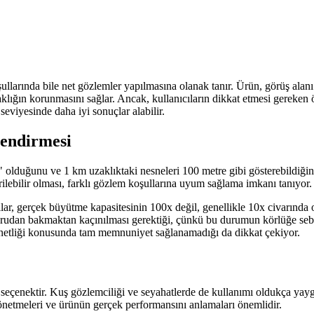
llarında bile net gözlemler yapılmasına olanak tanır. Ürün, görüş alanı
rlaklığın korunmasını sağlar. Ancak, kullanıcıların dikkat etmesi gerek
eviyesinde daha iyi sonuçlar alabilir.
lendirmesi
olduğunu ve 1 km uzaklıktaki nesneleri 100 metre gibi gösterebildiğin
irilebilir olması, farklı gözlem koşullarına uyum sağlama imkanı tanıyor.
cılar, gerçek büyütme kapasitesinin 100x değil, genellikle 10x civarınd
ğrudan bakmaktan kaçınılması gerektiği, çünkü bu durumun körlüğe sebep o
 netliği konusunda tam memnuniyet sağlanamadığı da dikkat çekiyor.
 seçenektir. Kuş gözlemciliği ve seyahatlerde de kullanımı oldukça yaygı
 yönetmeleri ve ürünün gerçek performansını anlamaları önemlidir.