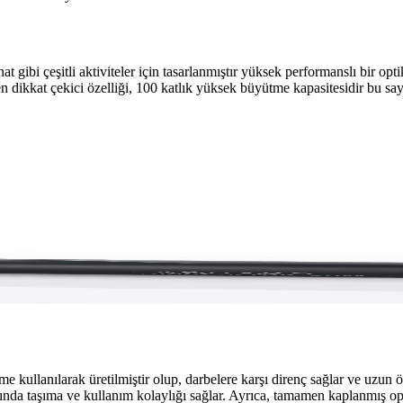
bi çeşitli aktiviteler için tasarlanmıştır yüksek performanslı bir optik
 en dikkat çekici özelliği, 100 katlık yüksek büyütme kapasitesidir bu 
İçin Yüksek Performanslı Optik Cihaz
iyle doğa, avcılık ve seyahatlerde üstün görüntü kalitesi sunar. Hafif
e kullanılarak üretilmiştir olup, darbelere karşı direnç sağlar ve uzu
ında taşıma ve kullanım kolaylığı sağlar. Ayrıca, tamamen kaplanmış opt