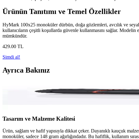
Ürünün Tanıtımı ve Temel Özellikler
HyMark 100x25 monoküler dürbün, doğa gözlemleri, avcılık ve seyahat gi
kullanıcıların çeşitli koşullarda güvenle kullanmasını sağlar. Modelin
mümkündür.
429
.00
TL
Şimdi al!
Ayrıca Bakınız
HyMark 100x25 Monoküler Dürbün Doğa ve Seyahat 
HyMark 100x25 monoküler dürbün, yüksek büyütme ve gece görüş özelliğ
Tasarım ve Malzeme Kalitesi
Ürün, sağlam ve hafif yapısıyla dikkat çeker. Dayanıklı kauçuk malzem
monoküler, sadece 148 gram ağırlığındadır. Bu hafiflik, kullanım sıras