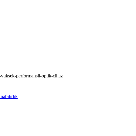
yuksek-performansli-optik-cihaz
inabilirlik