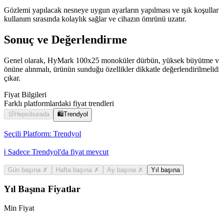
Gözlemi yapılacak nesneye uygun ayarların yapılması ve ışık koşullarına
kullanım sırasında kolaylık sağlar ve cihazın ömrünü uzatır.
Sonuç ve Değerlendirme
Genel olarak, HyMark 100x25 monoküler dürbün, yüksek büyütme ve kalit
önüne alınmalı, ürünün sunduğu özellikler dikkatle değerlendirilmelidi
çıkar.
Fiyat Bilgileri
Farklı platformlardaki fiyat trendleri
🛒
Hepsiburada
🛍️
Trendyol
Seçili Platform:
Trendyol
ℹ️ Sadece Trendyol'da fiyat mevcut
Gün başına
✗
Hafta başına
✗
Ay başına
✗
Yıl başına
Yıl Başına Fiyatlar
Min Fiyat