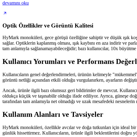
devamını oku
Optik Özellikler ve Görüntü Kalitesi
HyMark monoküleri, gece görüşü özelliğine sahiptir ve düşük ışık koşu
sağlar. Optiklerin kaplanmış olması, ışık kaybını en aza indirir ve pa
tam anlamıyla sağlanamayabileceğidir; bazı kullanıcılar, 10x büyütme s
Kullanıcı Yorumları ve Performans Değer
Kullanıcıların genel değerlendirmeleri, ürünün kelimeyle "mükemmel" 
görüntü netliği açısından etkili olduğu vurgulanırken, ayarların değişt
Ancak, ürünle ilgili bazı olumsuz geri bildirimler de mevcut. Kullanı
oldukça küçük ve taşınabilir olduğu ifade ediliyor. Ayrıca, güneşe do
tarafından tam anlamıyla net olmadığı ve uzak mesafedeki nesnelerin
Kullanım Alanları ve Tavsiyeler
HyMark monoküleri, özellikle avcılar ve doğa tutkunları için ideal bir
günlük hissettirmez. Kullanıcıların, ürünle ilgili beklentilerini doğru