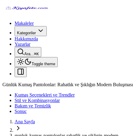
Makaleler
Kategoriler
Hakkımızda
Yazarlar
Ara...
⌘
K
Toggle theme
Günlük Kumaş Pantolonlar: Rahatlık ve Şıklığın Modern Buluşması
Kumaş Seçenekleri ve Trendler
Stil ve Kombinasyonlar
Bakım ve Temizlik
Sonuç
Ana Sayfa
gunluk-kumas-pantolonlar-rahatlik-ve-sikligin-modern-