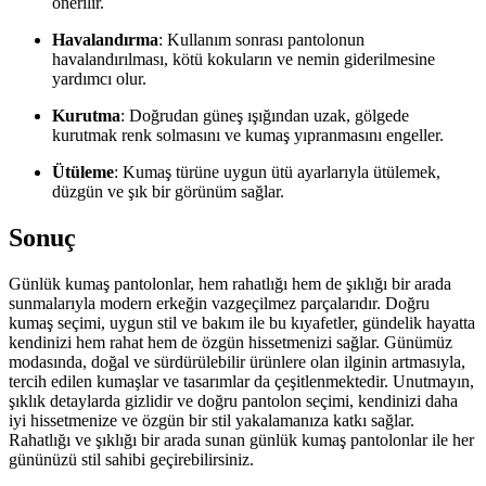
önerilir.
Havalandırma
: Kullanım sonrası pantolonun
havalandırılması, kötü kokuların ve nemin giderilmesine
yardımcı olur.
Kurutma
: Doğrudan güneş ışığından uzak, gölgede
kurutmak renk solmasını ve kumaş yıpranmasını engeller.
Ütüleme
: Kumaş türüne uygun ütü ayarlarıyla ütülemek,
düzgün ve şık bir görünüm sağlar.
Sonuç
Günlük kumaş pantolonlar, hem rahatlığı hem de şıklığı bir arada
sunmalarıyla modern erkeğin vazgeçilmez parçalarıdır. Doğru
kumaş seçimi, uygun stil ve bakım ile bu kıyafetler, gündelik hayatta
kendinizi hem rahat hem de özgün hissetmenizi sağlar. Günümüz
modasında, doğal ve sürdürülebilir ürünlere olan ilginin artmasıyla,
tercih edilen kumaşlar ve tasarımlar da çeşitlenmektedir. Unutmayın,
şıklık detaylarda gizlidir ve doğru pantolon seçimi, kendinizi daha
iyi hissetmenize ve özgün bir stil yakalamanıza katkı sağlar.
Rahatlığı ve şıklığı bir arada sunan günlük kumaş pantolonlar ile her
gününüzü stil sahibi geçirebilirsiniz.