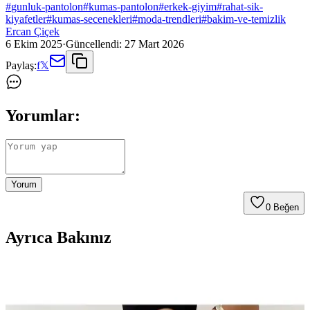
#
gunluk-pantolon
#
kumas-pantolon
#
erkek-giyim
#
rahat-sik-
kiyafetler
#
kumas-secenekleri
#
moda-trendleri
#
bakim-ve-temizlik
Ercan Çiçek
6 Ekim 2025
·
Güncellendi:
27 Mart 2026
Paylaş:
f
𝕏
Yorumlar:
Yorum
0
Beğen
Ayrıca Bakınız
Oyga 3'lü Füme Mor Antrasit Kadın Fitilli Raporlu
Pantolon ve Eşofman Seti