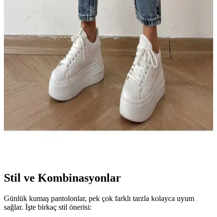
stil önerileriyle detaylı karşılaştırması, size en uygun rahat ve şık
pantolonu seçmenize yardımcı olur.
Geenz Ngbutika ve Ltb Tanya Skinny Pantolon
Karşılaştırması: Stil ve Konfor Analizi
Bu makale, Geenz Ngbutika yüksek bel skinny jean ve Ltb Tanya
düz skinny pantolonun özelliklerini, kullanıcı yorumlarını ve
kullanım alanlarını karşılaştırarak stil ve konfor açısından detaylı
bilgi sunar.
JILLY Dilber Indigo Mom Jean: Rahat ve Şık
Günlük Kullanım İçin Modern Pantolon
Canlı turuncu renk ve modern tasarımıyla dikkat çeken JILLY
Dilber Indigo Mom Jean, yüksek kalite denim, rahat kesim ve çok
yönlü kullanım avantajlarıyla günlük stilinizi tamamlar.
Stil ve Kombinasyonlar
Günlük kumaş pantolonlar, pek çok farklı tarzla kolayca uyum
sağlar. İşte birkaç stil önerisi: