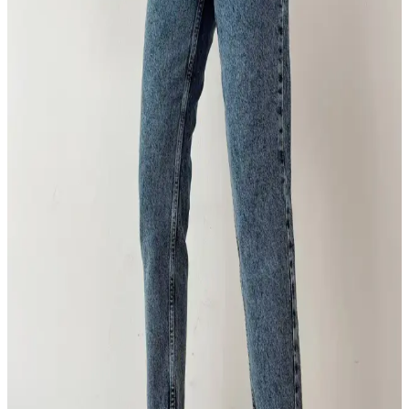
NO61 MAN baggy asit yıkama taşlamalı kot pantolon, genç ve
dinamik kullanıcılar için rahat ve şık bir denim seçeneği. Eski
efektler ve geniş kesimle modern tarz sunar.
Günlük Kumaş Pantolonlar: Rahatlık ve Şıklığın
Modern Buluşması
Modern erkekler için günlük kumaş pantolonlar, rahatlık ve şıklığı
bir arada sunar. Kumaş çeşitleri, stil önerileri ve bakım ipuçlarıyla
tarzınızı tamamlayın.
DRC Trend Victoria Mavi Kadın Pantolonları
Modern Şıklık ve Rahatlık Sunar
Yüksek bel ve geniş paça tasarımıyla şıklık ve rahatlığı bir arada
sunan Victoria modeli kadın pantolonları, dayanıklı denim kumaşı
ve esnek yapısıyla günlük ve şık kombinler için ideal.
Trn JNS Lena ve Texas Pantolonları
Karşılaştırması: Özellikler ve Kullanıcı Yorumları
İki farklı Trn JNS pantolonunun özellikleri, kullanıcı yorumları ve