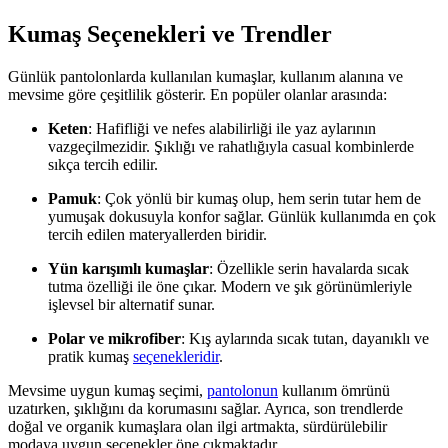
Kumaş Seçenekleri ve Trendler
Günlük pantolonlarda kullanılan kumaşlar, kullanım alanına ve
mevsime göre çeşitlilik gösterir. En popüler olanlar arasında:
Keten
: Hafifliği ve nefes alabilirliği ile yaz aylarının
vazgeçilmezidir. Şıklığı ve rahatlığıyla casual kombinlerde
sıkça tercih edilir.
Pamuk
: Çok yönlü bir kumaş olup, hem serin tutar hem de
yumuşak dokusuyla konfor sağlar. Günlük kullanımda en çok
tercih edilen materyallerden biridir.
Yün karışımlı kumaşlar
: Özellikle serin havalarda sıcak
tutma özelliği ile öne çıkar. Modern ve şık görünümleriyle
işlevsel bir alternatif sunar.
Polar ve mikrofiber
: Kış aylarında sıcak tutan, dayanıklı ve
pratik kumaş
seçenekleridir
.
Mevsime uygun kumaş seçimi,
pantolonun
kullanım ömrünü
uzatırken, şıklığını da korumasını sağlar. Ayrıca, son trendlerde
doğal ve organik kumaşlara olan ilgi artmakta, sürdürülebilir
modaya uygun seçenekler öne çıkmaktadır.