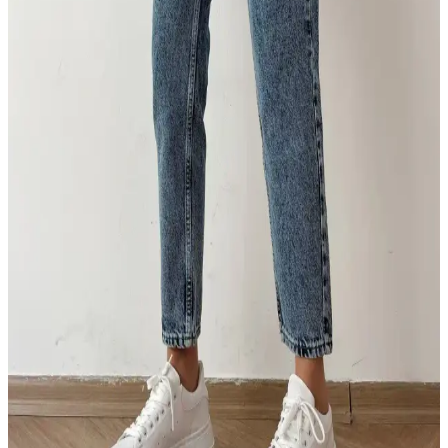
Modern erkekler için günlük kumaş pantolonlar, rahatlık ve şıklığı
bir arada sunar. Kumaş çeşitleri, stil önerileri ve bakım ipuçlarıyla
tarzınızı tamamlayın.
DRC Trend Victoria Mavi Kadın Pantolonları
Modern Şıklık ve Rahatlık Sunar
Yüksek bel ve geniş paça tasarımıyla şıklık ve rahatlığı bir arada
sunan Victoria modeli kadın pantolonları, dayanıklı denim kumaşı
ve esnek yapısıyla günlük ve şık kombinler için ideal.
Trn JNS Lena ve Texas Pantolonları
Karşılaştırması: Özellikler ve Kullanıcı Yorumları
İki farklı Trn JNS pantolonunun özellikleri, kullanıcı yorumları ve
stil önerileriyle detaylı karşılaştırması, size en uygun rahat ve şık
pantolonu seçmenize yardımcı olur.
Geenz Ngbutika ve Ltb Tanya Skinny Pantolon
Karşılaştırması: Stil ve Konfor Analizi
Bu makale, Geenz Ngbutika yüksek bel skinny jean ve Ltb Tanya
düz skinny pantolonun özelliklerini, kullanıcı yorumlarını ve