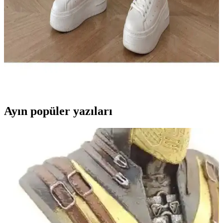
kullanım alanlarını karşılaştırarak stil ve konfor açısından detaylı
bilgi sunar.
JILLY Dilber Indigo Mom Jean: Rahat ve Şık
Günlük Kullanım İçin Modern Pantolon
Canlı turuncu renk ve modern tasarımıyla dikkat çeken JILLY
Dilber Indigo Mom Jean, yüksek kalite denim, rahat kesim ve çok
yönlü kullanım avantajlarıyla günlük stilinizi tamamlar.
Ayın popüler yazıları