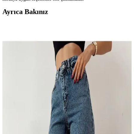
Ayrıca Bakınız
Oyga 3'lü Füme Mor Antrasit Kadın Fitilli Raporlu
Pantolon ve Eşofman Seti
Oyga'nın 3'lü pantolon seti, rahat ve şık tasarımıyla günlük kullanım
için ideal. Geniş kalıp, yumuşak kumaş ve çeşitli renk seçenekleriyle
dikkat çekiyor.
Lee Daren Regular Straight Fit Normal Bel Esnek
Jean Pantolon İnceleme ve Özellikleri
Lee Daren Regular Straight Fit pantolon, yüksek kaliteli kumaşı ve
şık tasarımıyla günlük kullanım için ideal, esnek ve rahat erkek
pantolonu. Detaylar ve kullanıcı yorumlarıyla öne çıkan özellikler
burada.
NO61 MAN Baggy Asit Yıkama Taşlamalı Kot
Pantolon: Günlük ve genç tarzlar için rahat ve şık
seçenek