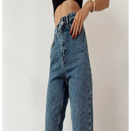
Oyga'nın 3'lü pantolon seti, rahat ve şık tasarımıyla günlük kullanım
için ideal. Geniş kalıp, yumuşak kumaş ve çeşitli renk seçenekleriyle
dikkat çekiyor.
Lee Daren Regular Straight Fit Normal Bel Esnek
Jean Pantolon İnceleme ve Özellikleri
Lee Daren Regular Straight Fit pantolon, yüksek kaliteli kumaşı ve
şık tasarımıyla günlük kullanım için ideal, esnek ve rahat erkek
pantolonu. Detaylar ve kullanıcı yorumlarıyla öne çıkan özellikler
burada.
NO61 MAN Baggy Asit Yıkama Taşlamalı Kot
Pantolon: Günlük ve genç tarzlar için rahat ve şık
seçenek
NO61 MAN baggy asit yıkama taşlamalı kot pantolon, genç ve
dinamik kullanıcılar için rahat ve şık bir denim seçeneği. Eski
efektler ve geniş kesimle modern tarz sunar.
Günlük Kumaş Pantolonlar: Rahatlık ve Şıklığın
Modern Buluşması