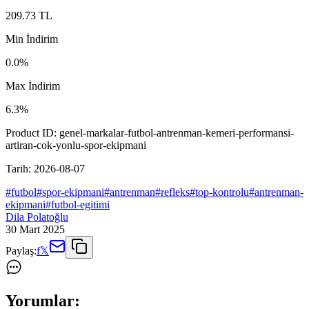
209.73
TL
Min İndirim
0.0
%
Max İndirim
6.3
%
Product ID:
genel-markalar-futbol-antrenman-kemeri-performansi-
artiran-cok-yonlu-spor-ekipmani
Tarih:
2026-08-07
#
futbol
#
spor-ekipmani
#
antrenman
#
refleks
#
top-kontrolu
#
antrenman-
ekipmani
#
futbol-egitimi
Dila Polatoğlu
30 Mart 2025
Paylaş:
f
𝕏
Yorumlar: