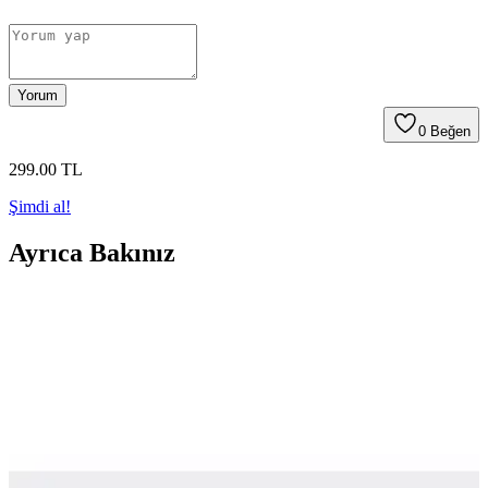
Yorum
0
Beğen
299
.00
TL
Şimdi al!
Ayrıca Bakınız
Slazenger HUGO Erkek ve Çocuk Halısaha Futbol
Ayakkabıları Karşılaştırması ve Özellikleri
İki Slazenger HUGO modeli detaylı karşılaştırmasıyla malzeme,
konfor ve dayanıklılık kriterleri analiz edilerek doğru seçim
yapmanıza yardımcı oluyor.
Nike Air Zoom Kramponları: Teknoloji ve Şıklık Bir