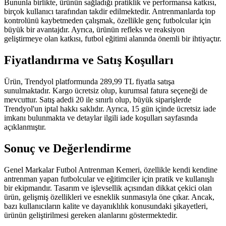
Bununla birlikte, ürünün sağladığı pratiklik ve performansa katkısı,
birçok kullanıcı tarafından takdir edilmektedir. Antrenmanlarda top
kontrolünü kaybetmeden çalışmak, özellikle genç futbolcular için
büyük bir avantajdır. Ayrıca, ürünün refleks ve reaksiyon
geliştirmeye olan katkısı, futbol eğitimi alanında önemli bir ihtiyaçtır.
Fiyatlandırma ve Satış Koşulları
Ürün, Trendyol platformunda 289,99 TL fiyatla satışa
sunulmaktadır. Kargo ücretsiz olup, kurumsal fatura seçeneği de
mevcuttur. Satış adedi 20 ile sınırlı olup, büyük siparişlerde
Trendyol'un iptal hakkı saklıdır. Ayrıca, 15 gün içinde ücretsiz iade
imkanı bulunmakta ve detaylar ilgili iade koşulları sayfasında
açıklanmıştır.
Sonuç ve Değerlendirme
Genel Markalar Futbol Antrenman Kemeri, özellikle kendi kendine
antrenman yapan futbolcular ve eğitimciler için pratik ve kullanışlı
bir ekipmandır. Tasarım ve işlevsellik açısından dikkat çekici olan
ürün, gelişmiş özellikleri ve esneklik sunmasıyla öne çıkar. Ancak,
bazı kullanıcıların kalite ve dayanıklılık konusundaki şikayetleri,
ürünün geliştirilmesi gereken alanlarını göstermektedir.