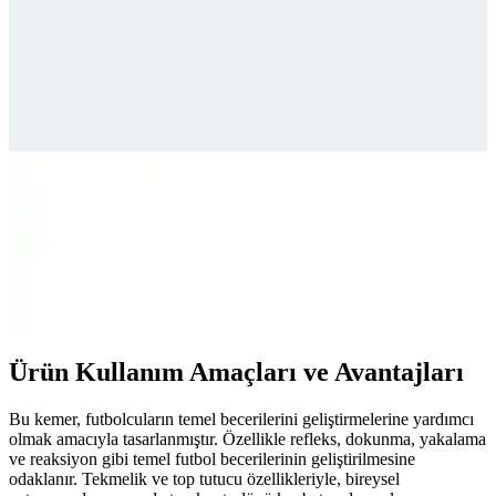
konusunda dikkat edilmesi gereken noktalar bulunuyor.
Galatasaray 25. Şampiyonluk Şal Atkı: Takım
Tutkunuzun Sembolü ve Şık Tasarım
Galatasaray'ın 25. şampiyonluk şal atkısı, dayanıklı polyester
malzemesi ve şık tasarımıyla taraftarların favorisi. Koleksiyonunuza
ekleyin, maçlarda ve günlük kullanımlarda şıklık ve gururla taşıyın.
Adidas Performance HP2509 ve Puma Attacanto
Futbol Ayakkabıları Karşılaştırması
Adidas Performance HP2509 ve Puma Attacanto modellerinin
malzeme, konfor ve performans özellikleri detaylı analiz edilerek
karşılaştırıldı.
Ürün Kullanım Amaçları ve Avantajları
Bu kemer, futbolcuların temel becerilerini geliştirmelerine yardımcı
olmak amacıyla tasarlanmıştır. Özellikle refleks, dokunma, yakalama
ve reaksiyon gibi temel futbol becerilerinin geliştirilmesine
odaklanır. Tekmelik ve top tutucu özellikleriyle, bireysel