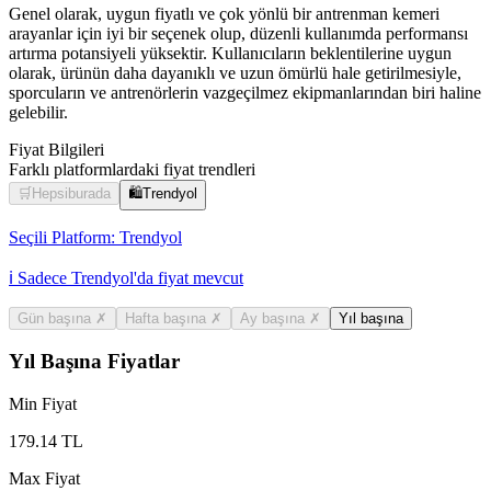
Genel olarak, uygun fiyatlı ve çok yönlü bir antrenman kemeri
arayanlar için iyi bir seçenek olup, düzenli kullanımda performansı
artırma potansiyeli yüksektir. Kullanıcıların beklentilerine uygun
olarak, ürünün daha dayanıklı ve uzun ömürlü hale getirilmesiyle,
sporcuların ve antrenörlerin vazgeçilmez ekipmanlarından biri haline
gelebilir.
Fiyat Bilgileri
Farklı platformlardaki fiyat trendleri
🛒
Hepsiburada
🛍️
Trendyol
Seçili Platform:
Trendyol
ℹ️ Sadece Trendyol'da fiyat mevcut
Gün başına
✗
Hafta başına
✗
Ay başına
✗
Yıl başına
Yıl Başına Fiyatlar
Min Fiyat
179.14
TL
Max Fiyat