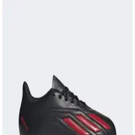
Arada Spor ve Günlük Kullanım İçin
Nike Air Zoom kramponlar, gelişmiş teknoloji ve modern
tasarımıyla hem spor performansını artırır hem de günlük şıklık
sunar, hafifliği ve dayanıklılığıyla öne çıkar.
Forvet Kramponları Seçimi ve Performansı Artıran
Özellikler Hakkında Kapsamlı Rehber
Futbolda forvet kramponları, hız ve dengeyi artırarak performansı
doğrudan etkiler. Malzeme, zemin uyumu ve tasarım detaylarıyla
doğru seçim yapmanız için önemli ipuçları içerir.
Adidas 35 Numara Kramponlar: Performans ve
Şıklığı Bir Arada Sunan Spor Ayakkabıları
Adidas 35 numara kramponlar, üstün konfor, yüksek performans ve
şık tasarımıyla spor ve günlük kullanımda öne çıkıyor. Dayanıklı
yapılarıyla uzun ömür sağlar, çeşitli renk seçenekleriyle tarzınızı
yansıtır.
Galatasaray'ın Üç Farklı Forma Tasarımı: Tarihçe
ve Moda Yansımaları