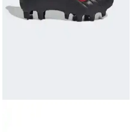
Galatasaray'ın üç farklı forma tasarımı, kulübün tarihini, modern
trendleri ve koleksiyonluk detaylarıyla anlatıyor. Kulüp ruhunu
yansıtan bu tasarımlar, taraftarlar ve moda tutkunları için önemli bir
ilgi odağıdır.
Mavi Boncuk Kids Dörtlü Fenerbahçe Taraftar
Eşofman Takımı İncelemesi ve Detaylar
Fenerbahçe taraftar çocuk eşofman takımı, şık tasarımı ve çok
parçalı setiyle dikkat çeker. Kalite sorunları ve beden uyumu
konusunda dikkat edilmesi gereken noktalar bulunuyor.
Galatasaray 25. Şampiyonluk Şal Atkı: Takım
Tutkunuzun Sembolü ve Şık Tasarım
Galatasaray'ın 25. şampiyonluk şal atkısı, dayanıklı polyester
malzemesi ve şık tasarımıyla taraftarların favorisi. Koleksiyonunuza
ekleyin, maçlarda ve günlük kullanımlarda şıklık ve gururla taşıyın.
Adidas Performance HP2509 ve Puma Attacanto
Futbol Ayakkabıları Karşılaştırması
Adidas Performance HP2509 ve Puma Attacanto modellerinin