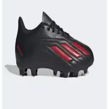
doğru seçim yapmanız için önemli ipuçları içerir.
Adidas 35 Numara Kramponlar: Performans ve
Şıklığı Bir Arada Sunan Spor Ayakkabıları
Adidas 35 numara kramponlar, üstün konfor, yüksek performans ve
şık tasarımıyla spor ve günlük kullanımda öne çıkıyor. Dayanıklı
yapılarıyla uzun ömür sağlar, çeşitli renk seçenekleriyle tarzınızı
yansıtır.
Galatasaray'ın Üç Farklı Forma Tasarımı: Tarihçe
ve Moda Yansımaları
Galatasaray'ın üç farklı forma tasarımı, kulübün tarihini, modern
trendleri ve koleksiyonluk detaylarıyla anlatıyor. Kulüp ruhunu
yansıtan bu tasarımlar, taraftarlar ve moda tutkunları için önemli bir
ilgi odağıdır.
Mavi Boncuk Kids Dörtlü Fenerbahçe Taraftar
Eşofman Takımı İncelemesi ve Detaylar
Fenerbahçe taraftar çocuk eşofman takımı, şık tasarımı ve çok
parçalı setiyle dikkat çeker. Kalite sorunları ve beden uyumu