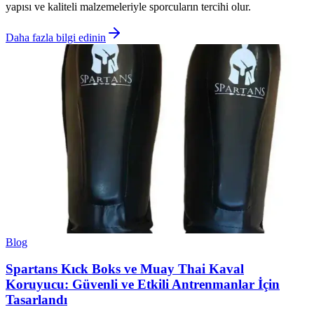
yapısı ve kaliteli malzemeleriyle sporcuların tercihi olur.
Daha fazla bilgi edinin
Blog
Spartans Kıck Boks ve Muay Thai Kaval
Koruyucu: Güvenli ve Etkili Antrenmanlar İçin
Tasarlandı