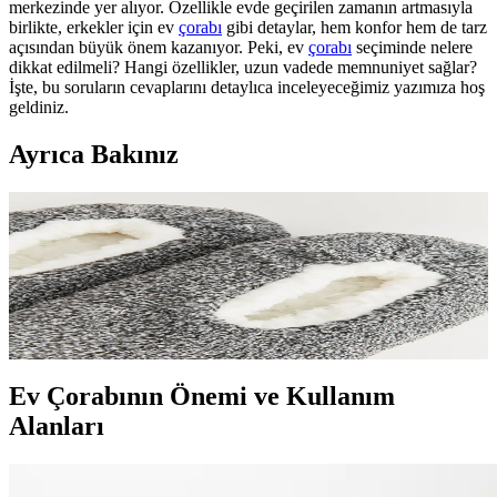
merkezinde yer alıyor. Özellikle evde geçirilen zamanın artmasıyla
birlikte, erkekler için ev
çorabı
gibi detaylar, hem konfor hem de tarz
açısından büyük önem kazanıyor. Peki, ev
çorabı
seçiminde nelere
dikkat edilmeli? Hangi özellikler, uzun vadede memnuniyet sağlar?
İşte, bu soruların cevaplarını detaylıca inceleyeceğimiz yazımıza hoş
geldiniz.
Ayrıca Bakınız
Erkekler İçin Ev Çorabı Seçimi: Konfor, Sağlık ve
Şıklık İçin İpuçları
Erkekler için ev çorabı, konfor, sağlık ve şıklığı bir arada sunar.
Malzeme, tasarım ve trendler hakkında detaylar ile en uygun seçimi
yapabilirsiniz.
Ev Çorabının Önemi ve Kullanım
Alanları