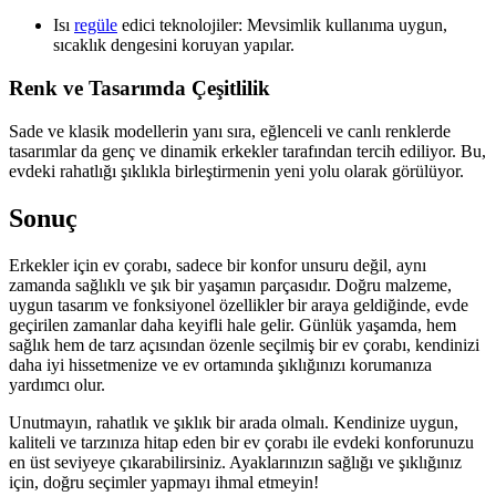
Isı
regüle
edici teknolojiler: Mevsimlik kullanıma uygun,
sıcaklık dengesini koruyan yapılar.
Renk ve Tasarımda Çeşitlilik
Sade ve klasik modellerin yanı sıra, eğlenceli ve canlı renklerde
tasarımlar da genç ve dinamik erkekler tarafından tercih ediliyor. Bu,
evdeki rahatlığı şıklıkla birleştirmenin yeni yolu olarak görülüyor.
Sonuç
Erkekler için ev çorabı, sadece bir konfor unsuru değil, aynı
zamanda sağlıklı ve şık bir yaşamın parçasıdır. Doğru malzeme,
uygun tasarım ve fonksiyonel özellikler bir araya geldiğinde, evde
geçirilen zamanlar daha keyifli hale gelir. Günlük yaşamda, hem
sağlık hem de tarz açısından özenle seçilmiş bir ev çorabı, kendinizi
daha iyi hissetmenize ve ev ortamında şıklığınızı korumanıza
yardımcı olur.
Unutmayın, rahatlık ve şıklık bir arada olmalı. Kendinize uygun,
kaliteli ve tarzınıza hitap eden bir ev çorabı ile evdeki konforunuzu
en üst seviyeye çıkarabilirsiniz. Ayaklarınızın sağlığı ve şıklığınız
için, doğru seçimler yapmayı ihmal etmeyin!