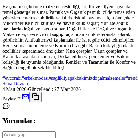
Ev çorabı seçiminde malzeme çeşitliliği, konfor ve hijyen açısından
temel göstergeler sunar. Pamuk ve Organik pamuk, ciltle temas eden
yüzeylerde nefes alabilirlik ve tahriş riskinin azalması için öne çıkar;
Mikrofiber ise hızlı kuruma ve dayanıklılık sağlar; Yün ise soğuk
havalarda doğal izolasyon sunar. Doğal lifler ve Doğal ve Organik
Malzemeler, çevre ve cilt sağlığı açısından kritik referanslar olarak
görülebilir; Antibakteriyel kaplamalar ile Isı regüle edici teknolojiler,
Renk solmasını önleme ve Kuruma hızı gibi Bakım kolaylığı odaklı
özellikler kapsamında öne çıkar. Kısa çoraplar, Uzun çoraplar ve
Kalınlık arasındaki kararlar, Dikkat edilmesi gerekenler ve Bakım
kolaylığı ile uyumlu olduğunda, Renkler ve Tasarımlar ile Konfor ve
Sağlık dengeli bir şekilde birleşir.
#
evcorabi
#
erkekmodasi
#
saglikliyagakbakimi
#
dogalmalzemeler
#
trend
Suna Devran
4 Mart 2026
·
Güncellendi:
27 Mart 2026
Paylaş:
f
𝕏
Yorumlar: