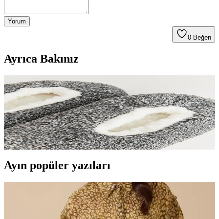
Yorum
0
Beğen
Ayrıca Bakınız
Erkekler İçin Ev Çorabı Seçimi: Konfor, Sağlık ve
Şıklık İçin İpuçları
Erkekler için ev çorabı, konfor, sağlık ve şıklığı bir arada sunar.
Malzeme, tasarım ve trendler hakkında detaylar ile en uygun seçimi
yapabilirsiniz.
Ayın popüler yazıları