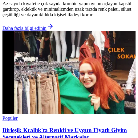
Az sayıda kıyafetle çok sayıda kombin yapmayı amaçlayan kapsül
gardırop, eklektik ve minimalizmden uzak tarzda renk paleti, siluet
çeşitliliği ve dayanıklılıkla kişisel ifadeyi korur.
Daha fazla bilgi edinin
Popüler
Birleşik Krallık'ta Renkli ve Uygun Fiyatlı Giyim
Seçenekleri ve Alternatif Markalar