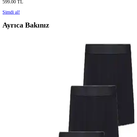
599
.00
TL
Şimdi al!
Ayrıca Bakınız
Cnt Erkek Esnek Kumaş Siyah Boxer İnceleme ve
Kullanıcı Yorumları
Cnt Erkek Esnek Kumaş Siyah Boxer, hareket özgürlüğü ve yüksek
konfor sağlayan, sade tasarımıyla günlük kullanım için ideal bir iç
giyim ürünüdür. Pamuk içeriği ve dayanıklılığıyla öne çıkar.
Tutku Erkek Kom Slip Kilot 6'lı Paket: Rahat ve
Fonksiyonel Günlük İç Giyim Seçeneği
Yüksek pamuk içeriği ve çeşitli beden seçenekleriyle Tutku erkek
slip paketleri, rahatlık ve fonksiyonellik sağlar. Dikiş ve beden
sorunlarına dikkat edilmesi önerilir.
Afrodit Life ve John Lion Erkek Boxer
Karşılaştırması: Malzeme, Konfor ve Dayanıklılık