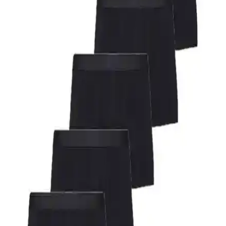
Analizi
Afrodit Life ve John Lion erkek boxerları, malzeme kalitesi, konfor
ve dayanıklılık açısından karşılaştırılıyor. Hangi ürün ihtiyaçlara
daha uygun, detaylar burada.
AVVA Siyah ve Lufian Rose Erkek Pamuklu Boxer
Karşılaştırması: Özellikler, Kullanıcı Yorumları ve
Performans Analizi
AVVA ve Lufian Rose erkek boxerleri, pamuk oranı ve tasarım
açısından farklılıklar gösteriyor. Konfor, dayanıklılık ve beden
uyumu gibi özellikler detaylı inceleniyor.
Mavi Akrep ve Mavi Gezegen Lacivert Boxer
Karşılaştırması: Tasarım, Malzeme ve Kullanıcı
Yorumları
İki popüler Mavi boxer modeli olan Akrep ve Gezegen, tasarım,
malzeme ve kullanıcı deneyimleri açısından karşılaştırıldı. Hangi
modelin ihtiyaçlarınıza daha uygun olduğunu öğrenin.
Özkan Erkek Atlet 3'lü Paket Konfor ve Kalite