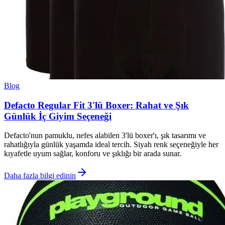
Blog
Defacto Regular Fit 3'lü Boxer: Rahat ve Şık
Günlük İç Giyim Seçeneği
Defacto'nun pamuklu, nefes alabilen 3'lü boxer'ı, şık tasarımı ve
rahatlığıyla günlük yaşamda ideal tercih. Siyah renk seçeneğiyle her
kıyafetle uyum sağlar, konforu ve şıklığı bir arada sunar.
Daha fazla bilgi edinin