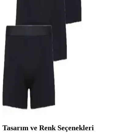
Sunan Günlük İç Giyim Seçeneği
Özkan Underwear 0113 3'lü erkek atlet paketi, yüksek kalite, pamuk
içeriği ve çeşitli beden seçenekleriyle günlük kullanımda rahatlık ve
şıklık sağlar.
Gizem İç Giyim ve Tutku Elit Erkek Slip Külotları
Karşılaştırması
İki popüler erkek slip külotunu detaylı karşılaştırıyoruz. Konfor,
dayanıklılık ve fiyat açısından değerlendirilerek, ihtiyaçlara en
uygun seçimi yapmanıza yardımcı oluyoruz.
John Lion Erkek Premium Likralı Boxer Siyah 7'li
Paket Günlük Kullanım İçin Uygun
John Lion'un siyah renkli, likralı ve pamuk oranı yüksek boxerları,
rahatlık ve şıklık arayanlar için ideal. Dar kalıp ve bakım önerilerine
dikkat ederek uzun süre kullanabilirsiniz.
Tasarım ve Renk Seçenekleri