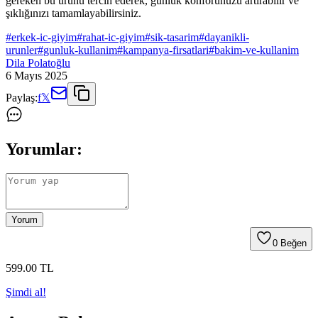
gereken bu ürünü tercih ederek, günlük konforunuzu artırabilir ve
şıklığınızı tamamlayabilirsiniz.
#
erkek-ic-giyim
#
rahat-ic-giyim
#
sik-tasarim
#
dayanikli-
urunler
#
gunluk-kullanim
#
kampanya-firsatlari
#
bakim-ve-kullanim
Dila Polatoğlu
6 Mayıs 2025
Paylaş:
f
𝕏
Yorumlar:
Yorum
0
Beğen
599
.00
TL
Şimdi al!