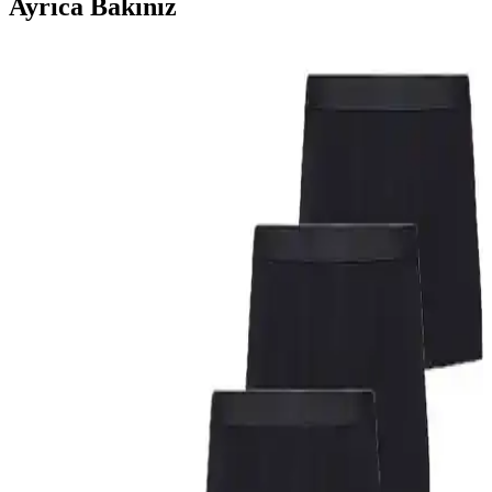
Ayrıca Bakınız
Cnt Erkek Esnek Kumaş Siyah Boxer İnceleme ve
Kullanıcı Yorumları
Cnt Erkek Esnek Kumaş Siyah Boxer, hareket özgürlüğü ve yüksek
konfor sağlayan, sade tasarımıyla günlük kullanım için ideal bir iç
giyim ürünüdür. Pamuk içeriği ve dayanıklılığıyla öne çıkar.
Tutku Erkek Kom Slip Kilot 6'lı Paket: Rahat ve
Fonksiyonel Günlük İç Giyim Seçeneği
Yüksek pamuk içeriği ve çeşitli beden seçenekleriyle Tutku erkek
slip paketleri, rahatlık ve fonksiyonellik sağlar. Dikiş ve beden
sorunlarına dikkat edilmesi önerilir.
Afrodit Life ve John Lion Erkek Boxer
Karşılaştırması: Malzeme, Konfor ve Dayanıklılık
Analizi
Afrodit Life ve John Lion erkek boxerları, malzeme kalitesi, konfor
ve dayanıklılık açısından karşılaştırılıyor. Hangi ürün ihtiyaçlara