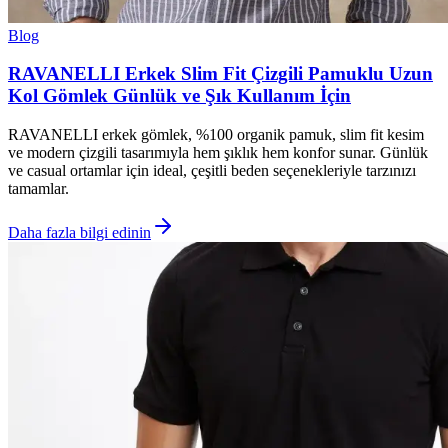
Blog
RAVANELLI Erkek Slim Fit Çizgili Pamuklu Uzun
Kol Gömlek Günlük ve Şık Kullanım İçin
RAVANELLI erkek gömlek, %100 organik pamuk, slim fit kesim
ve modern çizgili tasarımıyla hem şıklık hem konfor sunar. Günlük
ve casual ortamlar için ideal, çeşitli beden seçenekleriyle tarzınızı
tamamlar.
Daha fazla bilgi edinin