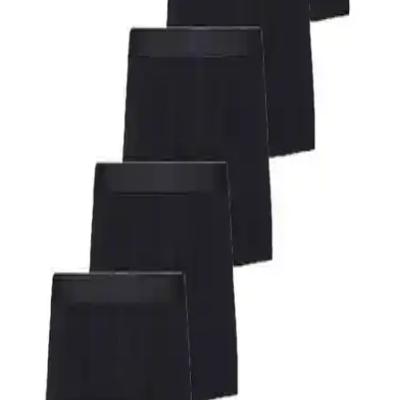
daha uygun, detaylar burada.
AVVA Siyah ve Lufian Rose Erkek Pamuklu Boxer
Karşılaştırması: Özellikler, Kullanıcı Yorumları ve
Performans Analizi
AVVA ve Lufian Rose erkek boxerleri, pamuk oranı ve tasarım
açısından farklılıklar gösteriyor. Konfor, dayanıklılık ve beden
uyumu gibi özellikler detaylı inceleniyor.
Mavi Akrep ve Mavi Gezegen Lacivert Boxer
Karşılaştırması: Tasarım, Malzeme ve Kullanıcı
Yorumları
İki popüler Mavi boxer modeli olan Akrep ve Gezegen, tasarım,
malzeme ve kullanıcı deneyimleri açısından karşılaştırıldı. Hangi
modelin ihtiyaçlarınıza daha uygun olduğunu öğrenin.
Özkan Erkek Atlet 3'lü Paket Konfor ve Kalite
Sunan Günlük İç Giyim Seçeneği
Özkan Underwear 0113 3'lü erkek atlet paketi, yüksek kalite, pamuk
içeriği ve çeşitli beden seçenekleriyle günlük kullanımda rahatlık ve