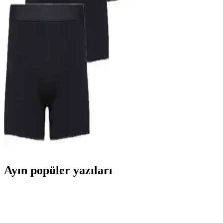
şıklık sağlar.
Gizem İç Giyim ve Tutku Elit Erkek Slip Külotları
Karşılaştırması
İki popüler erkek slip külotunu detaylı karşılaştırıyoruz. Konfor,
dayanıklılık ve fiyat açısından değerlendirilerek, ihtiyaçlara en
uygun seçimi yapmanıza yardımcı oluyoruz.
John Lion Erkek Premium Likralı Boxer Siyah 7'li
Paket Günlük Kullanım İçin Uygun
John Lion'un siyah renkli, likralı ve pamuk oranı yüksek boxerları,
rahatlık ve şıklık arayanlar için ideal. Dar kalıp ve bakım önerilerine
dikkat ederek uzun süre kullanabilirsiniz.
Ayın popüler yazıları