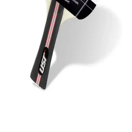
İki raket ve üç top içeren bu set, yüksek kaliteli malzemeleri ve
federasyon onaylı özellikleriyle masa tenisi tutkunlarına güvenilir ve
uygun fiyatlı bir başlangıç seçeneği sunar.
Decathlon Pongori 2 Masa Tenisi Seti: Dayanıklı ve
Kullanım Kolaylı Spor Ekipmanı
Decathlon Pongori 2 masa tenisi seti, dayanıklı malzemeleri ve
ergonomik tasarımıyla her seviyeden oyuncuya uygun, dış mekanda
kullanılabilen, uzun ömürlü ve kolay bakım sağlayan ideal bir spor
ekipmanıdır.
Turuncu Masa Tenisi Topları Performans Analizi ve
Kullanım İpuçları
Turuncu renkli CN menşeli Delta 100'lü masa tenisi toplarının
dayanıklılığı, performansı ve kullanım alanları üzerine kapsamlı
değerlendirme. Ekonomik ve pratik çözüm arayanlar için ideal
seçenekler.
Usr Smash ITTF Onaylı Masa Tenisi Raketleri:
Performans ve Dayanıklılık İçin Uygun Seçenek
Usr Smash ITTF onaylı masa tenisi raketi, yüksek kontrol ve