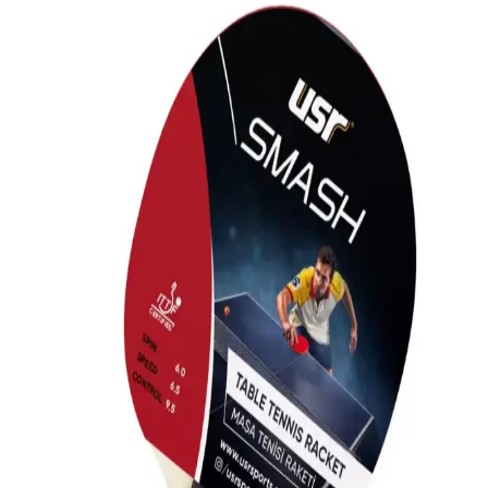
SELEX TR100, hafifliği, dayanıklılığı ve kontrolü ile öne çıkan
Türkiye üretimi masa tenisi raketidir. Başlangıç ve orta seviyedeki
oyunculara uygun, güvenilir performans sunar.
Güzelyüz AVM Beyaz Pinpon Topu Seti 10 Adet:
Uygun Fiyatlı ve Başlangıç Seviyesi Ürün
Güzelyüz AVM'nin 10 adet beyaz pinpon topu, hafif yapısı ve
uygun fiyatıyla başlangıç seviyesindeki masa tenisi tutkunlarına
ideal bir seçenek sunar.
GÜZELYÜZ AVM Çok Renkli Masa Tenisi Topu
Seti 10 Adet Yumuşak ve Estetik Tasarım
GÜZELYÜZ AVM'nin 10 adet renkli masa tenisi topu seti, canlı
renkleri, yumuşak dokusu ve ideal sertliğiyle eğlenceyi ve
performansı artırır. Kullanıcı memnuniyeti yüksek, estetik ve
fonksiyonel bir masa tenisi seti.
Usr Block-rb Masa Tenisi Başlangıç Seti: 2 Raket ve
3 Top ile Kaliteli Spor Deneyimi