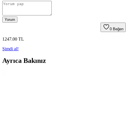
Yorum
0
Beğen
1247
.00
TL
Şimdi al!
Ayrıca Bakınız
Delta 6'lı Beyaz Masa Tenisi Topu Seti: Performans
ve Kullanım Alanlarına Uygun
Delta markasının 6'lı beyaz masa tenisi topu seti, çeşitli kullanım
alanları ve uygun fiyatıyla masa tenisi severlere pratik çözümler
sunar.
SELEX TR100 Masa Tenisi Raketi İncelemesi:
Performans ve Dayanıklılık Özellikleri