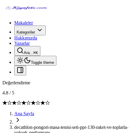
Makaleler
Kategoriler
Hakkımızda
Yazarlar
Ara...
⌘
K
Toggle theme
Değerlendirme
4.8
/
5
Ana Sayfa
decathlon-pongori-masa-tenisi-seti-ppr-130-raket-ve-toplarla-
yuksek-performans