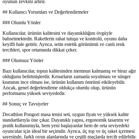
oyunun zevkini artırır.
## Kullanıcı Yorumları ve Değerlendirmeler
### Olumlu Yönler
Kullanıcılar, ürünün kalitesini ve dayanıklılığını övgüyle
bahsetmektedir. Raketlerin rahat tutuşu ve kontrolü, oyunu daha
keyifli hale getirir. Ayrıca, setin estetik görünümü ve canlı renk
tercihleri, spor ortamında dikkat çeker.
### Olumsuz Yönler
Bazı kullanıcılar, topun kalitesinden memnun kalmamış ve biraz ağır
olduğunu belirtmişlerdir. Kenarların zamanla soyulması ve sünger
kısmının ince olması ise, ürünün kullanım ömrünü etkileyebilir.
Ancak, genel değerlendirme oldukça olumlu olup, ürünün
performansı yüksek seviyededir.
## Sonuç ve Tavsiyeler
Decathlon Pongori masa tenisi seti, uygun fiyatı ve yüksek kalite
standartlarıyla öne çıkar. Dayanıklı yapısı, ergonomik tasarımı ve
pratik kullanımıyla, hem yeni başlayanlar hem de orta seviyedeki
oyuncular için ideal bir seçimdir. Ayrıca, üç top ve üç raket içermesi
sayesinde, farklı oyun alanlarında ve çeşitli maçlarda tercih edilebilir.