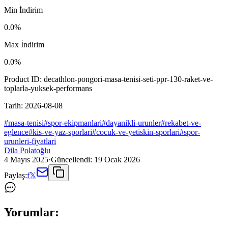
Min İndirim
0.0
%
Max İndirim
0.0
%
Product ID:
decathlon-pongori-masa-tenisi-seti-ppr-130-raket-ve-
toplarla-yuksek-performans
Tarih:
2026-08-08
#
masa-tenisi
#
spor-ekipmanlari
#
dayanikli-urunler
#
rekabet-ve-
eglence
#
kis-ve-yaz-sporlari
#
cocuk-ve-yetiskin-sporlari
#
spor-
urunleri-fiyatlari
Dila Polatoğlu
4 Mayıs 2025
·
Güncellendi:
19 Ocak 2026
Paylaş:
f
𝕏
Yorumlar: