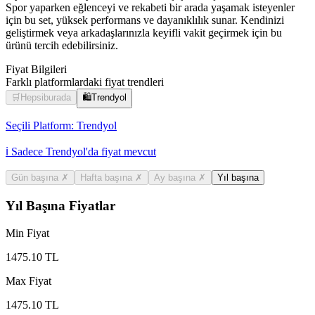
Spor yaparken eğlenceyi ve rekabeti bir arada yaşamak isteyenler
için bu set, yüksek performans ve dayanıklılık sunar. Kendinizi
geliştirmek veya arkadaşlarınızla keyifli vakit geçirmek için bu
ürünü tercih edebilirsiniz.
Fiyat Bilgileri
Farklı platformlardaki fiyat trendleri
🛒
Hepsiburada
🛍️
Trendyol
Seçili Platform:
Trendyol
ℹ️ Sadece Trendyol'da fiyat mevcut
Gün başına
✗
Hafta başına
✗
Ay başına
✗
Yıl başına
Yıl Başına Fiyatlar
Min Fiyat
1475.10
TL
Max Fiyat
1475.10
TL