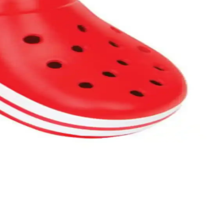
ayakkabıları, hafif ve es
an terlikler, 2025 yılında,
sarımlarla stilinizi tamamlayın.
ceğiniz bu cesur renkli ayakkabılar, moda trendlerini yakından takip