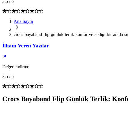
3.5
/
5
Ana Sayfa
crocs-bayaband-flip-gunluk-terlik-konfor-ve-sikligi-bir-arada-
İlham Veren Yazılar
Değerlendirme
3.5
/
5
Crocs Bayaband Flip Günlük Terlik: Konfo