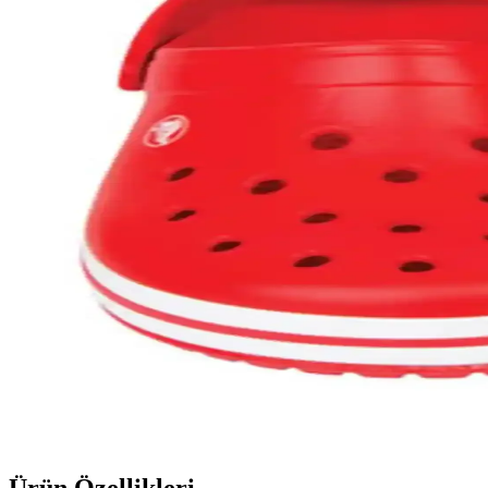
2025'te Crocs Orijinalliğini Anlama ve Sahte Ürünl
2025'te Crocs orijinalliğini nasıl anlarsınız? Kalite ve özgünlük ipuç
2025'te Crocs Yüksek Taban Terliklerle Konfor ve Şı
Crocs yüksek taban terlikler, ayak sağlığınızı desteklerken şıklığınız
Yeni Crocs Terlik Modelleriyle Şıklık ve Konforu Bir
Yeni Crocs terlik modelleri, geniş renk ve tasarım seçenekleriyle moda
Ücretsiz Crocs Terlikler ve Moda Trendleri: Ekonomi
Günümüz modasında rahatlık ve şıklık arayanlar için ücretsiz Crocs te
Crocs Kırmızı Terliklerin Moda Dünyasındaki Yükselişi
Kırmızı Crocs terlikler, rahatlık ve şıklığı bir arada sunarak stiliniz
edenler için ideal.