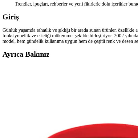
Trendler, ipuçları, rehberler ve yeni fikirlerle dolu içerikler bura
Giriş
Günlük yaşamda rahatlık ve şıklığı bir arada sunan ürünler, özellikl
fonksiyonellik ve estetiği mükemmel şekilde birleştiriyor. 2002 yılın
model, hem gündelik kullanıma uygun hem de çeşitli renk ve desen seç
Ayrıca Bakınız
Crocs Numara Seçimi Rehberi: Doğru Bedeni Bulmanı
Crocs ayakkabı numara seçimi için ölçüm ipuçları, farklı bölge sistemle
2025'te Crocs Numara Seçiminde Yanılmamanız İçin 
Crocs numara seçiminin inceliklerini öğrenin, ayak konforunuzu artı
2025'te Crocs Yazılı Terliklerle Konfor ve Şıklıkta Y
2025'in en rahat ve şık Crocs yazılı terlik modellerini keşfedin. Kon