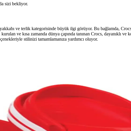
da sizi bekliyor.
e ayakkabı ve terlik kategorisinde büyük ilgi görüyor. Bu bağlamda, Cro
da kurulan ve kısa zamanda dünya çapında tanınan Crocs, dayanıklı ve k
enekleriyle stilinizi tamamlamanıza yardımcı oluyor.
n İpuçları ve Detaylar
ri ve doğru bedeni bulma yöntemleriyle rahatlık ve stilinizi artırın.
5 Kritik İpucu
rın. Hemen doğru bedeni bulmak için rehberimizi inceleyin! synopsis":
eni Dönem
forunuzu artırmak için hemen inceleyin!