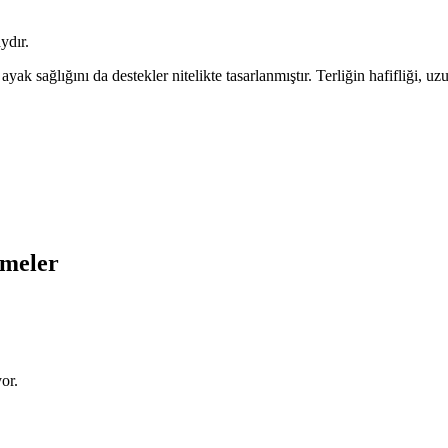
ydır.
k sağlığını da destekler nitelikte tasarlanmıştır. Terliğin hafifliği, uz
rmeler
or.