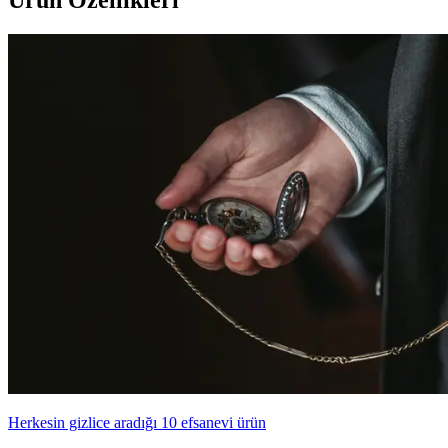
Ürün Özellikleri
Herkesin gizlice aradığı 10 efsanevi ürün