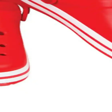
erden Korunma Yöntemleri
larını keşfedin, doğru seçimi yapın! Hemen inceleyin! synopsis":"Crocs 
klıkta Devrim
ı tamamlar. Hemen keşfedin ve farkı yaşayın! Synopsıs: Crocs yüksek tab
 Arada Yakalayın
 ve konforu bir araya getiriyor. Günlük kullanıma uygun, şık ve rahat ta
k ve Şık Bir Seçenek
rlikler, kampanyalar ve trendler hakkında bilmeniz gerekenler burada.
 ve Stil İpuçları
i özgün ve enerjik hale getiriyor. Günlük ve özel kombinlerde kullanabile