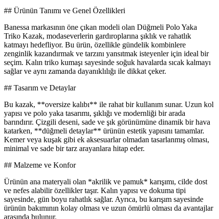
## Ürünün Tanımı ve Genel Özellikleri
Banessa markasının öne çıkan modeli olan Düğmeli Polo Yaka
Triko Kazak, modaseverlerin gardıroplarına şıklık ve rahatlık
katmayı hedefliyor. Bu ürün, özellikle gündelik kombinlere
zenginlik kazandırmak ve tarzını yansıtmak isteyenler için ideal bir
seçim. Kalın triko kumaşı sayesinde soğuk havalarda sıcak kalmayı
sağlar ve aynı zamanda dayanıklılığı ile dikkat çeker.
## Tasarım ve Detaylar
Bu kazak, **oversize kalıbı** ile rahat bir kullanım sunar. Uzun kol
yapısı ve polo yaka tasarımı, şıklığı ve modernliği bir arada
barındırır. Çizgili deseni, sade ve şık görünümüne dinamik bir hava
katarken, **düğmeli detaylar** ürünün estetik yapısını tamamlar.
Kemer veya kuşak gibi ek aksesuarlar olmadan tasarlanmış olması,
minimal ve sade bir tarz arayanlara hitap eder.
## Malzeme ve Konfor
Ürünün ana materyali olan *akrilik ve pamuk* karışımı, cilde dost
ve nefes alabilir özellikler taşır. Kalın yapısı ve dokuma tipi
sayesinde, gün boyu rahatlık sağlar. Ayrıca, bu karışım sayesinde
ürünün bakımının kolay olması ve uzun ömürlü olması da avantajlar
arasında bulunur.