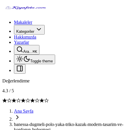
Makaleler
Kategoriler
Hakkımızda
Yazarlar
Ara...
⌘
K
Toggle theme
Değerlendirme
4.3
/
5
Ana Sayfa
banessa-dugmeli-polo-yaka-triko-kazak-modern-tasarim-ve-
konforun-bulusmasi