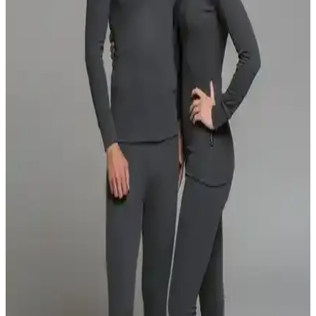
malzemeler ve şık tasarımlarıyla soğuk havalarda ideal. Günlük ve
outdoor kullanıma uygun, konforlu ve dayanıklı seçenekler sunar.
İki Popüler Erkek Kış Giyim Ürünü Karşılaştırması:
Polar Ceket ve Sweatshirt Özellikleri
Bu makalede, polar ceket ve oversize sweatshirt ürünlerinin
malzeme, sıcak tutma, tasarım ve kullanıcı yorumlarıyla detaylı
karşılaştırması yapılmaktadır.
AVVA Erkek Bej Kapüşonlu Su Geçirmez Şişme
Mont Detaylı İnceleme ve Kullanım Özellikleri
AVVA erkek bej kapüşonlu şişme mont, su ve rüzgar geçirmez
özellikleri, termometreli ısı göstergesi ve taşıma askısıyla soğuk
havalarda ideal koruma sunar, şıklık ve fonksiyonellik bir arada.
Sivaist Erkek Kabanları Karşılaştırması: Sıcak
Tutma ve Dayanıklılık Analizi
İki Sivaist erkek kabanını detaylı karşılaştırıyoruz. Isı yalıtımı,
malzeme kalitesi ve dayanıklılık gibi kriterlerle performanslarını
analiz ediyoruz.