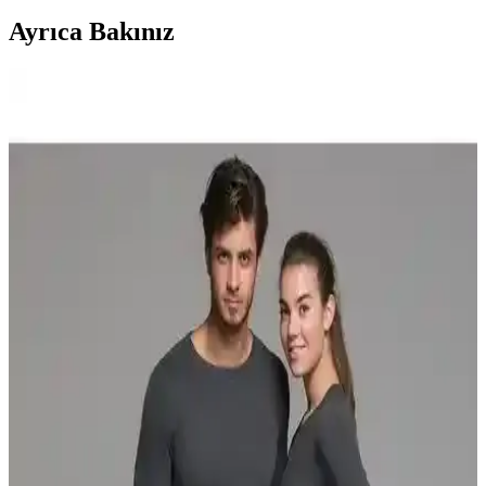
Ayrıca Bakınız
Peluş Kapşonlu Kış Giyim Ürünleri: Rahatlık ve
Şıklığın Buluşma Noktası
Peluş kapşonlular, yumuşak dokusu ve ısı yalıtımıyla soğuk
havalarda sıcak tutarken, şık tasarımıyla da dikkat çeker. Günlük ve
spor kombinlere uygun modelleriyle kışın vazgeçilmezleri arasında
yer alır.
Çocuklar İçin Kış Aylarında Güvenli ve Konforlu
Kar Tulumu Seçimi Rehberi
Çocuklar için uygun kar tulumu seçiminde malzeme kalitesi, yalıtım,
tasarım ve fiyat faktörleri önemli. Doğru tulum, çocukların kış
aktivitelerinde hem rahat hem de güvende olmalarını sağlar.
Timberland Polar Koleksiyonu: Soğuk Havalarda
Şıklık ve İşlevsellik Sunan Kış Giyim Seçenekleri
Timberland polar ürünleri, yüksek ısı yalıtımı, sürdürülebilir