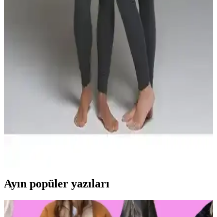
Stil Kombin Çift Göğüs Fermuarlı Su Geçirmez
Şişme Mont Pldp 2941 - Dayanıklı ve Şık Kış Dış
Giyim Ürünü
Bu su geçirmez şişme mont, sıcak tutan kürk astar, şık tasarım ve
fonksiyonel özellikleriyle soğuk ve yağışlı havalarda ideal koruma
sunar, modern ve dayanıklı dış giyim seçeneğidir.
Thermoform Artica ve The North Face Thermoform
Heavy Karşılaştırması: Malzeme ve Performans
Analizi
İki unisex termal içlik seti, malzeme ve performans özellikleriyle
farklı avantajlar sunuyor. Sıcak tutma, nefes alabilirlik ve
dayanıklılık açısından karşılaştırma yaparak en uygun seçimi
yapabilirsiniz.
Ayın popüler yazıları