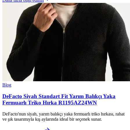
Daha fazla bilgi edinin
Blog
DeFacto Siyah Standart Fit Yarım Balıkçı Yaka
Fermuarlı Triko Hırka R1195AZ24WN
DeFacto'nun siyah, yarım balıkçı yaka fermuarlı triko hırkası, rahat
ve şık tasarımıyla kış aylarında ideal bir seçenek sunar.