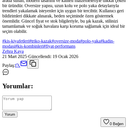
arada sunan, modern tasarımı ve kaliteli malzemeleriyle dikkat çeken
bir üründür. Oversize yapısı, uzun kolu ve polo yaka detaylarıyla
trendleri yakalamak isteyenler için uygun bir tercihtir. Kullanıcı geri
bildirimleri dikkate alınarak, beden seçiminde özen göstermek
önemlidir. Güncel fiyat ve stok bilgileriyle, bu şık kazak, stilinizi
tamamlamak ve soğuk havalara karşı koruma sağlamak için ideal bir
seçim olabilir.
#
kis-kiyafetleri
#
triko-kazak
#
oversize-moda
#
polo-yaka
#
kadin-
modasi
#
kis-kombinleri
#
fiyat-performans
Zehra Kaya
21 Mart 2025
·
Güncellendi:
19 Ocak 2026
Paylaş:
f
𝕏
Yorumlar:
Yorum
0
Beğen