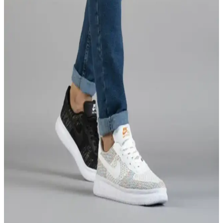
Wrangler Arizona Straight Fit Pantolon, esnek kumaşı ve şık
tasarımıyla günlük kullanımda rahatlık ve şıklık sağlar, doğru beden
seçimiyle uzun ömürlü kullanım sunar.
2025'te Krem Rengi Erkek Pantolonlarla Şıklığınızı
Zirveye Taşıyın
Krem rengi erkek pantolonların şıklık ve rahatlığını keşfedin. Doğru
seçim için ipuçlarıyla stilinizi tamamlayın, hemen inceleyin!
Altınyılz<dı>z Classics Erkek Siyah Slim Fit
Esneyen Pantolon 360 Derece Esnek ve Şık Tasarım
Bu siyah slim fit pantolon, %99 pamuk ve elastan içeriğiyle rahatlık
ve şıklığı bir arada sunar, yaz aylarına uygun hafifliği ve modern
tasarımıyla günlük ve özel kullanım için ideal.
Bombe Erkek Mavi Slim Fit Kot Pantolon
Karşılaştırması ve Özellikleri
İki Bombe erkek mavi slim fit pantolonunun özellikleri, kullanıcı
yorumları ve karşılaştırmasıyla, şıklık ve rahatlık arayanlar için
detaylı bilgi sunuyor.