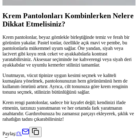
Krem Pantolonları Kombinlerken Nelere
Dikkat Etmelisiniz?
Krem pantolonlar, beyaz gömlekle birleştiğinde temiz ve ferah bir
görünüm yakalar. Pastel tonlar, özellikle açık mavi ve pembe, bu
pantolonlarla mükemmel uyum sağlar. Öte yandan, siyah veya
lacivert gibi koyu renk ceket ve ayakkabılarla kontrast
yaratabilirsiniz. Aksesuar seçiminde ise kahverengi veya siyah deri
ayakkabılar ve uyumlu kemerler stilinizi tamamlar.
Unutmayın, vücut tipinize uygun kesimi seçmek ve kaliteli
kumaşlara yönelmek, pantolonunuzun hem görünümünü hem de
kullanım ömrünü artırır. Ayrıca, cilt tonunuza göre krem renginin
tonunu seçmek, stilinizin bütünlüğünü sağlar.
Krem rengi pantolonlar, sadece bir kıyafet değil; kendinizi ifade
etmenin, tarzınızı yansıtmanın ve her ortamda fark yaratmanın
anahtarıdır. Gardırobunuza bu zamansız parçayı ekleyerek, şıklık ve
rahatlığın tadını çıkarabilirsiniz!
Paylaş:
f
𝕏