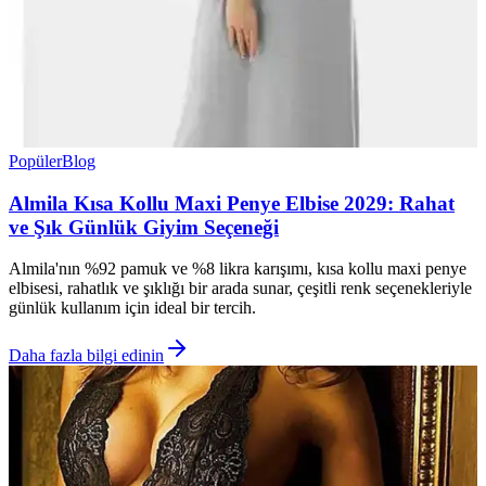
Popüler
Blog
Almila Kısa Kollu Maxi Penye Elbise 2029: Rahat
ve Şık Günlük Giyim Seçeneği
Almila'nın %92 pamuk ve %8 likra karışımı, kısa kollu maxi penye
elbisesi, rahatlık ve şıklığı bir arada sunar, çeşitli renk seçenekleriyle
günlük kullanım için ideal bir tercih.
Daha fazla bilgi edinin