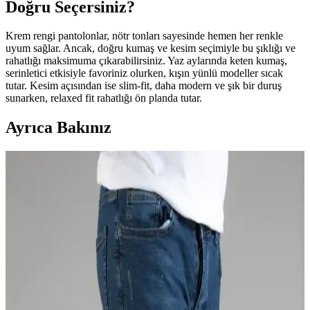
Doğru Seçersiniz?
Krem rengi pantolonlar, nötr tonları sayesinde hemen her renkle
uyum sağlar. Ancak, doğru kumaş ve kesim seçimiyle bu şıklığı ve
rahatlığı maksimuma çıkarabilirsiniz. Yaz aylarında keten kumaş,
serinletici etkisiyle favoriniz olurken, kışın yünlü modeller sıcak
tutar. Kesim açısından ise slim-fit, daha modern ve şık bir duruş
sunarken, relaxed fit rahatlığı ön planda tutar.
Ayrıca Bakınız
Kemer Dünyası Lüx Metal Klipsli Pantolon Askısı
ve Velila Plastik 4 Klipsli Pantolon Askısı
Karşılaştırması
İki pantolon askısı ürününü malzeme, dayanıklılık ve fiyat açısından
detaylı karşılaştırıyoruz. Hangi ürün daha dayanıklı ve kullanışlı,
öğrenmek için okumaya devam edin.
Altınyılz Classics Erkek Antrasit Slim Fit Dar Kesim
Pamuklu Chino Pantolon Özellikleri ve Kullanım