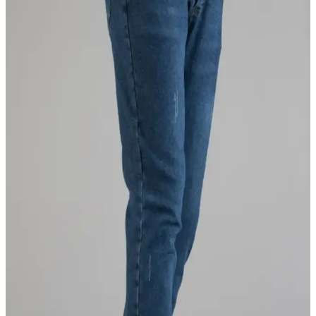
İpuçları
Antrasit renkli, pamuk ve elastan içeriğiyle rahatlık sağlayan, dar
kesim slim fit chino pantolon, günlük kullanım ve şıklık arayanlar
için ideal, uzun ömürlü ve çeşitli kombinasyonlara uygun bir
seçenek.
Mavimoure Erkek Klasik Kesim Kumaş Pantolon
İncelemesi ve Kullanım Özellikleri
Mavimoure erkek klasik kesim kumaş pantolon, hafif ve şık
tasarımıyla günlük kullanım için ideal, rahat hareket sağlar, dikkatli
bakım gerektirir ve çeşitli beden seçenekleri sunar.
Altınyılz Classics Erkek Siyah Kanvas Slim Fit
Pantolon Özellikleri ve Kullanım İpuçları
Modern tasarımı ve yüksek kaliteli kumaşıyla Altınyılzz Classics
erkek siyah kanvas pantolon, rahatlık ve şıklığı bir arada sunar. Dar
kesim ve slim fit yapısıyla güncel ve çok yönlü kullanım sağlar.
Wrangler Arizona Düz Kesim Pantolon Günlük
Şıklık ve Konfor Sunar