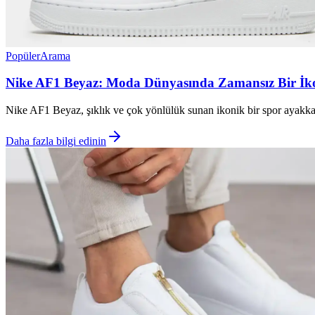
Popüler
Arama
Nike AF1 Beyaz: Moda Dünyasında Zamansız Bir İkon 
Nike AF1 Beyaz, şıklık ve çok yönlülük sunan ikonik bir spor ayakkab
Daha fazla bilgi edinin