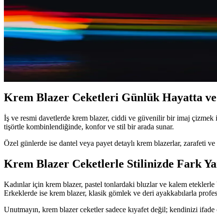
2025'te Krem Blazer Ceketlerle Şıklığınızda 5 Fark Y
2025'in krem blazer ceket trendleri ve kombin önerileriyle şıklığınız
Krem Blazer Ceketler: Çok Yönlü ve Zamansız Moda 
Krem blazer ceketler, her ortam ve tarz için uygun, şık ve çok yönlü pa
Krem Blazer Ceketleri Günlük Hayatta ve 
İş ve resmi davetlerde krem blazer, ciddi ve güvenilir bir imaj çizm
tişörtle kombinlendiğinde, konfor ve stil bir arada sunar.
Özel günlerde ise dantel veya payet detaylı krem blazerlar, zarafeti ve
Krem Blazer Ceketlerle Stilinizde Fark Ya
Kadınlar için krem blazer, pastel tonlardaki bluzlar ve kalem eteklerle
Erkeklerde ise krem blazer, klasik gömlek ve deri ayakkabılarla profesyo
Unutmayın, krem blazer ceketler sadece kıyafet değil; kendinizi ifade 