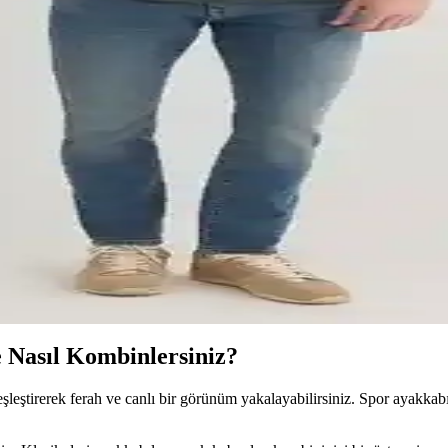
Şıklığın Modern Buluşması
rışımıyla hareket özgürlüğü ve şıklık sunar, günlük kullanım için ideal 
 Takımını İnceleyin
detaylarıyla şıklık ve rahatlığı bir arada sunar, uzun boylu kullanıcılar 
ırması ve Özellikleri
l tişört modeli detaylı şekilde karşılaştırılıyor, kullanıcı yorumları ve ö
anım ve Kombinasyon İpuçları
simiyle günlük şıklık ve konfor sağlar, farklı kombinasyonlara uyum gös
e Nasıl Kombinlersiniz?
şleştirerek ferah ve canlı bir görünüm yakalayabilirsiniz. Spor ayakkabıl