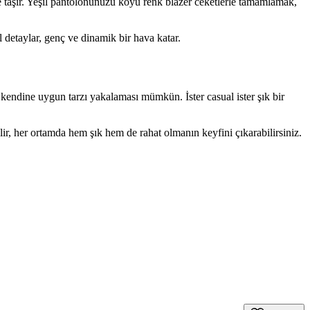
ye taşır. Yeşil pantolonunuzu koyu renk blazer ceketlerle tamamlamak,
detaylar, genç ve dinamik bir hava katar.
kendine uygun tarzı yakalaması mümkün. İster casual ister şık bir
ir, her ortamda hem şık hem de rahat olmanın keyfini çıkarabilirsiniz.