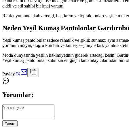
Daha resmi bir tarz için ise ince gömlekler ve gömlek-bluzlar tercih e
ciddi ve stil sahibi bir imaj yaratır.
Renk uyumunda kahverengi, bej, krem ve toprak tonları yeşille mükemm
Neden Yeşil Kumaş Pantolonlar Gardırob
Yeşil kumaş pantolonlar sadece rahatlık ve şıklık sunmaz; aynı zamand
görünüm arayın, doğru kombin ve kumaş seçimiyle fark yaratmak elin
Moda dünyasında yeşilin hakimiyetinin giderek artacağı kesin. Gardırob
Yeşil kumaş pantolonlar, stilinizin en güçlü tamamlayıcılarından biri 
Paylaş:
f
𝕏
Yorumlar:
Yorum