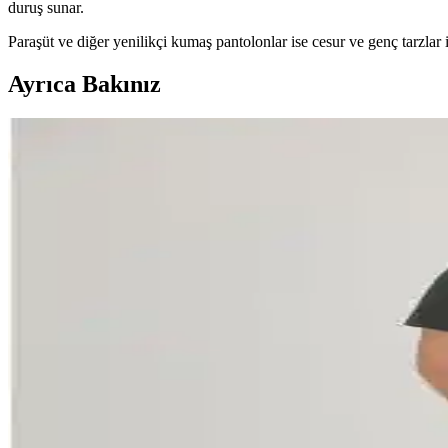
duruş sunar.
Paraşüt ve diğer yenilikçi kumaş pantolonlar ise cesur ve genç tarzlar i
Ayrıca Bakınız
OneZero Erkek Yeşil Destroy Skinny Fit Jeans İncelem
OneZero'un yeşil destroy skinny fit jeans'i, rahatlık ve şıklığı bir arada
Yeşil Elbise Kombinleri: Renk Tonları, Kumaş ve Stil 
Yeşil elbise kombinlerinde renk tonları, kumaş seçimi ve aksesuarlarla 
Olalook Kadın Çimen Yeşili Omuz ve Kol Düğmeli Şard
Olalook'un yeşil kadın bluzu, şık ve rahat tasarımıyla günlük kullanı
kombinasyon seçenekleri sunar.
Yeşil Pantolon Kombinleri: Renk Uyumu ve Stil Ögeler
Yeşil pantolonların kombinlenmesinde renk uyumu ve stil ögeleri öneml