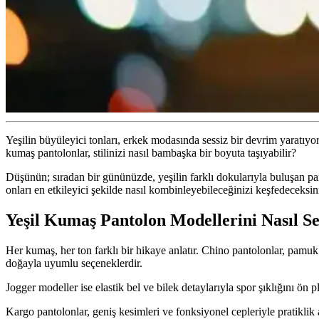
Yeşilin büyüleyici tonları, erkek modasında sessiz bir devrim yaratı
kumaş pantolonlar, stilinizi nasıl bambaşka bir boyuta taşıyabilir?
Düşünün; sıradan bir gününüzde, yeşilin farklı dokularıyla buluşan pa
onları en etkileyici şekilde nasıl kombinleyebileceğinizi keşfedeceksin
Yeşil Kumaş Pantolon Modellerini Nasıl Se
Her kumaş, her ton farklı bir hikaye anlatır. Chino pantolonlar, pamuk k
doğayla uyumlu seçeneklerdir.
Jogger modeller ise elastik bel ve bilek detaylarıyla spor şıklığını ön
Kargo pantolonlar, geniş kesimleri ve fonksiyonel cepleriyle pratiklik a