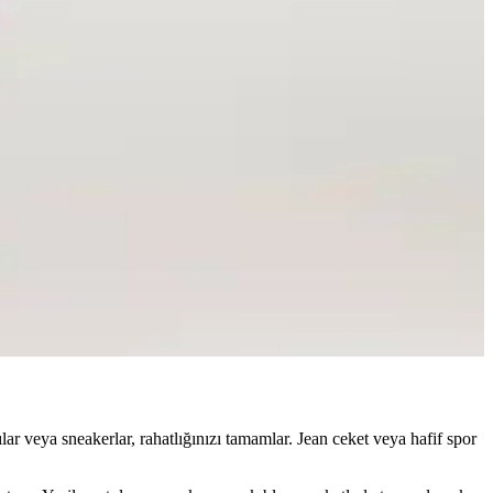
bir seçenektir.
için ideal, kaliteli kumaşıyla dikkat çeker.
zellikleriyle bilinçli alışveriş rehberi sunuyor.
terir.
ar veya sneakerlar, rahatlığınızı tamamlar. Jean ceket veya hafif spor