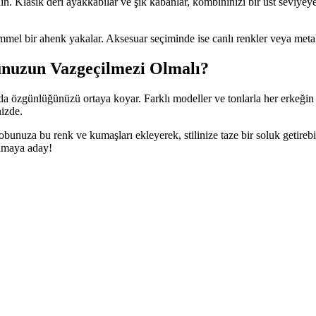
din. Klasik deri ayakkabılar ve şık kabanlar, kombininizi bir üst seviye
el bir ahenk yakalar. Aksesuar seçiminde ise canlı renkler veya metal 
unuzun Vazgeçilmezi Olmalı?
a özgünlüğünüzü ortaya koyar. Farklı modeller ve tonlarla her erkeğin 
izde.
unuza bu renk ve kumaşları ekleyerek, stilinize taze bir soluk getirebil
olmaya aday!