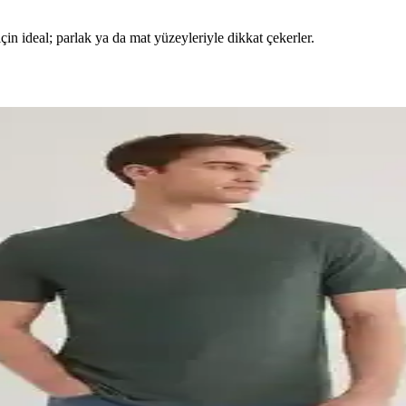
çin ideal; parlak ya da mat yüzeyleriyle dikkat çekerler.
e ve Özellikleri
 sunar. Kumaş, tasarım ve kullanıcı geri bildirimleriyle ilgili detaylar içer
Önerileriyle Şıklık Rehberi
dengeli stil oluşturmanın yolları. Günlük ve özel günler için etkileyici 
onlu Likralı Bluz Ürün Tanıtımı ve Özellikleri
m için ideal. %50 pamuk, %45 polyester, %5 likra karışımıyla yumuşak ve
i Üzerine Kısıtlı Analiz
idir. Nötr ve toprak tonlarıyla uyumlu kombinler oluşturulabilir. Ancak 