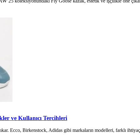
25 koleksiyonundaki Fly Goose kazak, estetik ve işçilikle öne çıkan ö
er ve Kullanıcı Tercihleri
ıkar. Ecco, Birkenstock, Adidas gibi markaların modelleri, farklı ihtiya