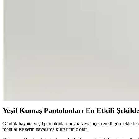
Katia & Bony Çocuk Pamuklu Yeşil Tayt: Konfor ve 
Katia & Bony'nin yeşil çocuk taytı, yüksek kaliteli pamuk ve elastan ka
Bwest Uzun Tunik Kapşonlu Kenardan Yırtmaçlı Spor
Bwest markasının yeşil renkli uzun tunik spor takımı, kapşon ve yırtmaç 
U.S. Polo Assn. Erkek Çocuk Yeşil Tişörtleri Karşılaşt
Bu makalede, U.S. Polo Assn.'nin erkek çocuklar için tasarlanmış iki yeşi
Mavi Stretch V Yaka Yeşil Basic Tişört Günlük Kull
Esnek pamuk elastan karışımı yeşil tişört, modern tasarımı ve rahat ke
Yeşil Kumaş Pantolonları En Etkili Şekild
Günlük hayatta yeşil pantolonları beyaz veya açık renkli gömleklerle e
montlar ise serin havalarda kurtarıcınız olur.