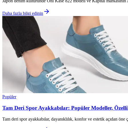
Japon denim kültüründe Oni Kase 822 modeli ve Kapital markasının AW’
Daha fazla bilgi edinin
Popüler
Tam Deri Spor Ayakkabılar: Popüler Modeller, Özellikl
Tam deri spor ayakkabılar, dayanıklılık, konfor ve estetik açıdan öne ç