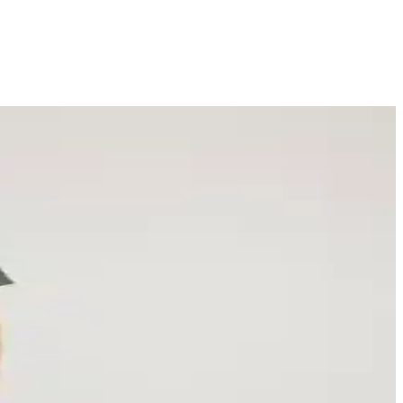
ir.
yeşil elbise kombin önerileri sunuluyor.
 dayanıklı, slim fit kesim, minimal detaylar ve çok yönlü
detaylı bilgi için daha kapsamlı kaynaklar gereklidir.