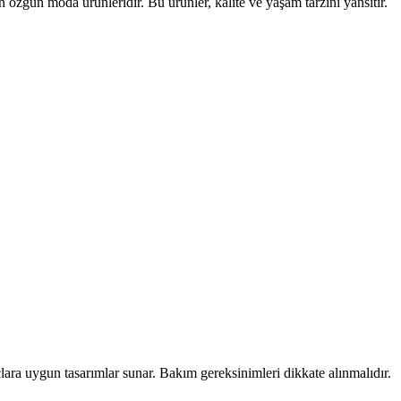
zgün moda ürünleridir. Bu ürünler, kalite ve yaşam tarzını yansıtır.
çlara uygun tasarımlar sunar. Bakım gereksinimleri dikkate alınmalıdır.