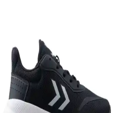
kalınlık ve düz kesimiyle yoga gibi esneklik gerektiren aktivitelerde
konfor sunar. Kotlar, zamanla kişiye özel solmalar kazanır ve
fonksiyonellik sağlar.
Sugarcane 1947 Type 3 Raw Denim: Kullanım,
Yıkama ve Solma Özellikleri
Sugarcane 1947 Type 3 raw denim kotlar, yaklaşık 7 ay ve 10
yıkama sonrası dayanıklılık ve doğal solma özellikleriyle öne
çıkıyor. Günlük kullanım ve spor aktivitelerinde konfor sunuyor.
Doğa Tutkunu Erkekler İçin Dayanıklı ve
Fonksiyonel Saat Seçenekleri
Doğa aktivitelerine ilgi duyan erkekler için dayanıklı ve fonksiyonel
saat modelleri inceleniyor. Hamilton Field Khaki, Casio G-Shock,
Tissot PRX Powermatic 80 ve Garmin fitness saatleri arasından
seçim önerileri sunuluyor.
Jeevee Kalın Geniş Terletmez Esnek Yumuşak Saç
Bandana Özellikleri ve Kullanım Alanları
Jeevee'nin yüksek kaliteli pamuklu, esnek ve geniş tasarımlı saç