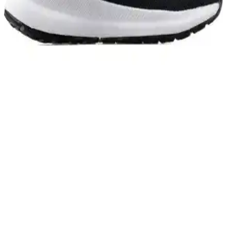
bandanası, nefes alabilirliği ve rahatlığıyla spor ve günlük kullanıma
uygun, dayanıklı ve şık bir aksesuar sağlar.
Saysez Bambu Erkek Yarım Konç Çorapları: Doğal
Malzemelerle Konfor ve Şıklık Sunar
Saysez bambu erkek yarım konç çorapları, %80 bambu içeriğiyle
yüksek hava geçirgenliği ve yumuşaklık sağlar, uzun ömürlü ve şık
tasarımıyla günlük ve spor kullanıma uygundur.
Adidas Spor Ayakkabıları Karşılaştırması: VL
Court Base ve Breaknet 2.0 Modelleri
İki popüler Adidas spor ayakkabısı VL Court Base ve Breaknet
2.0'nin malzeme, konfor, dayanıklılık ve tasarım özellikleri detaylı
şekilde karşılaştırıldı.
Hummel Jumper ve Slazenger Adelbert Spor
Ayakkabıları Karşılaştırması
İki farklı spor ayakkabısı Hummel Jumper ve Slazenger Adelbert'in
malzeme, konfor, dayanıklılık ve tasarım özellikleri karşılaştırıldı.
Kullanıcı yorumlarıyla ürünlerin avantajları ve dezavantajları