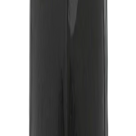
En fazla 10 adet sipariş verilebilir ve bu limit kurumsal alımlar hariç
tutulmuştur Satıcılar arasında fiyat teslimat durumu ve promosyonlar
gibi kriterlere göre sıralama yapılmaktadır Ayrıca ürünle ilgili detaylı
bilgi ve iade koşulları 15 gün içinde ücretsiz olarak
gerçekleştirilebilir
Sonuç ve Değerlendirme
New Era New York Yankees 940 Siyah Kamuflaj Şapka
spor
tutkunlarının ve şık görünüm arayanların beklentilerini karşılayan
yüksek kaliteli ve estetik açıdan dikkat çekici bir üründür Hem
dayanıklılığı hem de rahatlığıyla öne çıkan bu şapka günlük
yaşamda ve spor aktivitelerinde tercih edilebilir Modern tasarımı ve
kullanıcı memnuniyeti yüksek puanıyla piyasada kendine sağlam bir
yer edinmiştir Bu ürün tarzını yansıtmak ve fonksiyonelliği bir arada
sunmak isteyenler için ideal bir seçimdir.
Paylaş:
f
𝕏
Yorumlar: