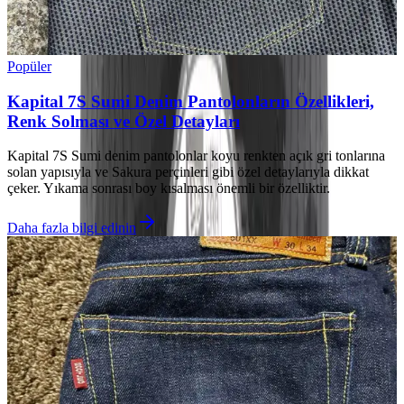
Popüler
Kapital 7S Sumi Denim Pantolonların Özellikleri,
Renk Solması ve Özel Detayları
Kapital 7S Sumi denim pantolonlar koyu renkten açık gri tonlarına
solan yapısıyla ve Sakura perçinleri gibi özel detaylarıyla dikkat
çeker. Yıkama sonrası boy kısalması önemli bir özelliktir.
Daha fazla bilgi edinin