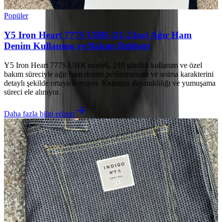
Popüler
Y5 Iron Heart 777S UHR (21-23oz) Ağır Ham
Denim Kullanımı ve Bakım Rehberi
Y5 Iron Heart 777S UHR modeli, 210 günlük kullanım ve özel
bakım süreciyle ağır ham denim performansını ve solma karakterini
detaylı şekilde ortaya koyuyor. Kumaşın dayanıklılığı ve yumuşama
süreci ele alınıyor.
Daha fazla bilgi edinin