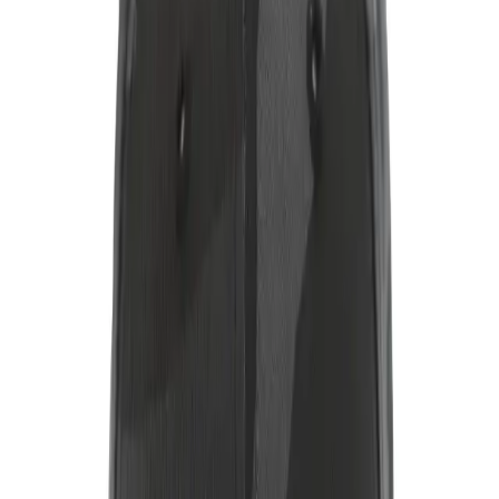
Ürün Performansı ve Kullanıcı
Deneyimleri
Yüksek Memnuniyet Seviyesi
Kullanıcılar tarafından yapılan değerlendirmelerde ürünün toplam
puanı 5.0 olarak kaydedilmiştir Bu yüksek puan şapkanın kalitesi
rahatlığı ve tasarımını öne çıkarır Müşteri geri bildirimleri ürünün
dayanıklılığı ve şık görünümü hakkında olumlu izlenimler
taşımaktadır
Fonksiyonellik ve Günlük Kullanım
Şapkanın spor ve günlük kullanıma uygun olması farklı
kombinasyonlar ile uyum sağlar Özellikle spor aktiviteleri sırasında
güneşten koruma ve stil açısından tercih edilir Ayrıca ürünün
hafifliği ve rahatlığı uzun süreli kullanımda bile konfor sağlar
Ürün Fiyatlandırması ve Satış Koşulları
Bu ürün kampanya fiyatıyla satışa sunulmuş olup stoklar sınırlıdır