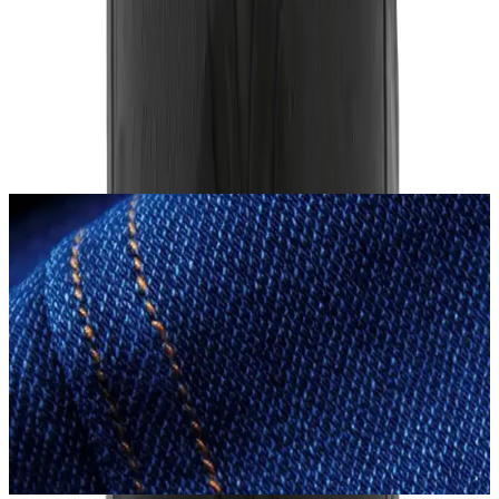
Yorum
0
Beğen
Ayın popüler yazıları