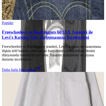
Popüler
Freewheelers ve Bootleggers 601XX Jeanleri ile
Levi's Kırmızı Tab Tartışmasının İncelenmesi
Freewheelers ve Bootleggers jeanleri, Levi's kırmızı tab tasarımına
ilişkin telif hakları sorunları ve ham denim özellikleriyle denim
dünyasında önemli bir yer tutar. Tasarım farklılıkları ve piyasa
durumu inceleniyor.
Daha fazla bilgi edinin