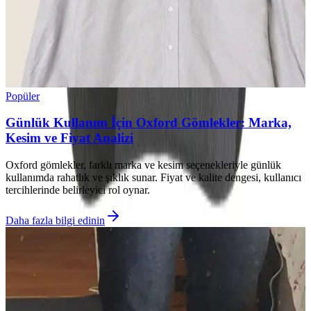
Popüler
Günlük Kullanım İçin Oxford Gömlekler: Marka,
Kesim ve Fiyat Analizi
Oxford gömlekler, farklı marka ve kesim seçenekleriyle günlük
kullanımda rahatlık ve şıklık sunar. Fiyat ve kalite dengesi, kullanıcı
tercihlerinde belirleyici rol oynar.
Daha fazla bilgi edinin