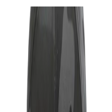
özetlendi.
Tasarım ve Renk Seçenekleri
Siyah renkte tasarlanan bu şapka kamuflaj desenleriyle modern ve
dikkat çekici bir görünüm kazanır Spor ve günlük kombinlere
kolayca uyum sağlayabilen bu model özellikle gençler ve spor
severler arasında popülerlik kazanır Ayrıca şapkanın tasarımında
kullanılan detaylar ürünün estetik açıdan da öne çıkmasını sağlar
Materyal ve Üretim Kalitesi
ABD menşeli olan bu ürün yüksek kaliteli pamuklu kumaştan
üretilir Pamuk nefes alabilirliği ve yumuşak dokusuyla bilinir bu da
kullanıcıya gün boyu konfor sağlar Ürünün dayanıklılığı ve uzun
ömürlülüğü kaliteli materyal kullanımıyla garanti altına alınır
Bakım ve Kullanım Talimatları
Şapkanın bakımında 30 derecede makinede yıkanması önerilir
Beyazlatıcı kullanımı uygun değildir ve kurutucuya konmamalıdır
Ütüleme sırasında detaylara zarar vermemek adına düşük ısıda ve
tersten ütülemek en uygun yöntemdir Bu bakım talimatlarına
uyulduğunda ürün ilk günkü görünümünü uzun süre koruyabilir