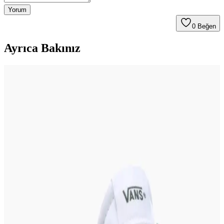
Yorum
0
Beğen
Ayrıca Bakınız
Skechers İndirimleri ve Moda Trendleriyle Uygun
Fiyatlı Giyim Seçenekleri
Skechers indirimleriyle kaliteli ve konforlu ayakkabıları uygun
fiyatlara satın alın. Güncel moda trendleriyle uyumlu
kombinasyonlar ve alışveriş ipuçlarıyla tarzınızı tamamlayın.
Katia & Bony Unisex 7'li Paket Sneakers Patik
Çorapları Konfor ve Şıklık Sunar
%82 pamuk içeriğiyle nefes alabilir, kaydırmaz yapısı ve şık renk
seçenekleriyle günlük kullanım için ideal olan bu çoraplar, uzun
ömürlü ve rahat bir deneyim sağlar.
Complex Shop'ta Sınırlı Üretim Kolej Ceketleri ve