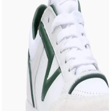
Streetwear Modası
Complex Shop, sınırlı üretim kolej ceketleri ve özel tasarımlarıyla
rap ve streetwear kültürünü bir araya getiriyor. Sneakers ve
aksesuarlarla uyumlu kombinler sunuyor.
Sky Socks 10 Çift Ekonomik Paket Patik Unisex
Kısa Spor Sneakers Çorap
Sky Socks 10 çift ekonomik paket patik ve spor çoraplar, unisex
tasarımıyla rahatlık ve şıklığı bir arada sunar. Kısa ve spor tarzıyla
günlük kullanım için ideal, uygun fiyatlı ve yüksek kalite seçenekler.
Kot Pantolonlarla En Uyumlu Ayakkabı Türleri ve
Kombinasyon İpuçları
Kot pantolonlarla en uyumlu ayakkabılar botlar, sneakers ve smart
casual modellerdir. Kesim, hava durumu ve kullanım alanına göre
seçim yapılmalı, koşu ayakkabılarından kaçınılmalıdır.
Katia & Bony Unisex 7'li Sneakers Patik Çorap -
Konfor ve Şıklık Bir Arada