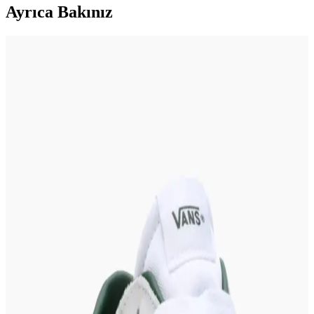
Ayrıca Bakınız
Skechers İndirimleri ve Moda Trendleriyle Uygun
Fiyatlı Giyim Seçenekleri
Skechers indirimleriyle kaliteli ve konforlu ayakkabıları uygun
fiyatlara satın alın. Güncel moda trendleriyle uyumlu
kombinasyonlar ve alışveriş ipuçlarıyla tarzınızı tamamlayın.
Katia & Bony Unisex 7'li Paket Sneakers Patik
Çorapları Konfor ve Şıklık Sunar
%82 pamuk içeriğiyle nefes alabilir, kaydırmaz yapısı ve şık renk
seçenekleriyle günlük kullanım için ideal olan bu çoraplar, uzun
ömürlü ve rahat bir deneyim sağlar.
Complex Shop'ta Sınırlı Üretim Kolej Ceketleri ve
Streetwear Modası
Complex Shop, sınırlı üretim kolej ceketleri ve özel tasarımlarıyla
rap ve streetwear kültürünü bir araya getiriyor. Sneakers ve
aksesuarlarla uyumlu kombinler sunuyor.