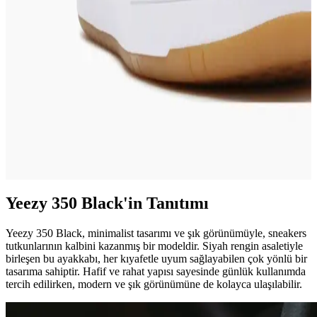
Yakalayın
2025 Skechers indirimleriyle kaliteli ve rahat ayakkabılara uygun
fiyatlarla sahip olun. Fırsatları hemen keşfedin!
Vans Lowland Sneakers Modada Rahatlık ve
Şıklığın Modern Buluşması
Vans Lowland, minimalist tasarımı ve rahatlığıyla şehir yaşamına
uyum sağlayan popüler sneakers modelidir. Farklı renk ve
kombinasyon seçenekleriyle tarzınızı yansıtır.
Yeezy 350 Black'in Tanıtımı
Yeezy 350 Black, minimalist tasarımı ve şık görünümüyle, sneakers
tutkunlarının kalbini kazanmış bir modeldir. Siyah rengin asaletiyle
birleşen bu ayakkabı, her kıyafetle uyum sağlayabilen çok yönlü bir
tasarıma sahiptir. Hafif ve rahat yapısı sayesinde günlük kullanımda
tercih edilirken, modern ve şık görünümüne de kolayca ulaşılabilir.