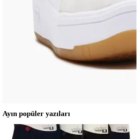
Yüksek pamuk oranı, kaydırmaz özellikleri ve çeşitli renk
seçenekleriyle Katia & Bony unisex çoraplar, günlük kullanımda
rahatlık ve şıklık sunar, uzun ömürlü ve kolay bakım sağlar.
2025'te Skechers İndirimleriyle Şıklık ve Konforu
Yakalayın
2025 Skechers indirimleriyle kaliteli ve rahat ayakkabılara uygun
fiyatlarla sahip olun. Fırsatları hemen keşfedin!
Vans Lowland Sneakers Modada Rahatlık ve
Şıklığın Modern Buluşması
Vans Lowland, minimalist tasarımı ve rahatlığıyla şehir yaşamına
uyum sağlayan popüler sneakers modelidir. Farklı renk ve
kombinasyon seçenekleriyle tarzınızı yansıtır.
Ayın popüler yazıları