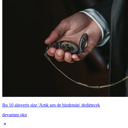
Bu 10 alışveriş size 'Artık sen de bizdensin' dedirtecek
devamını oku