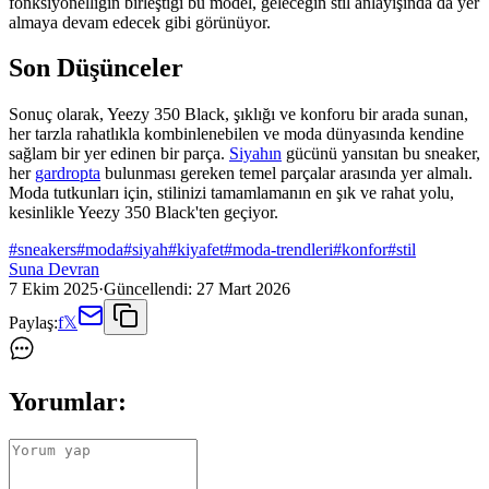
fonksiyonelliğin birleştiği bu model, geleceğin stil anlayışında da yer
almaya devam edecek gibi görünüyor.
Son Düşünceler
Sonuç olarak, Yeezy 350 Black, şıklığı ve konforu bir arada sunan,
her tarzla rahatlıkla kombinlenebilen ve moda dünyasında kendine
sağlam bir yer edinen bir parça.
Siyahın
gücünü yansıtan bu sneaker,
her
gardropta
bulunması gereken temel parçalar arasında yer almalı.
Moda tutkunları için, stilinizi tamamlamanın en şık ve rahat yolu,
kesinlikle Yeezy 350 Black'ten geçiyor.
#
sneakers
#
moda
#
siyah
#
kiyafet
#
moda-trendleri
#
konfor
#
stil
Suna Devran
7 Ekim 2025
·
Güncellendi:
27 Mart 2026
Paylaş:
f
𝕏
Yorumlar: