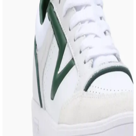
Sky Socks 10 Çift Ekonomik Paket Patik Unisex
Kısa Spor Sneakers Çorap
Sky Socks 10 çift ekonomik paket patik ve spor çoraplar, unisex
tasarımıyla rahatlık ve şıklığı bir arada sunar. Kısa ve spor tarzıyla
günlük kullanım için ideal, uygun fiyatlı ve yüksek kalite seçenekler.
Kot Pantolonlarla En Uyumlu Ayakkabı Türleri ve
Kombinasyon İpuçları
Kot pantolonlarla en uyumlu ayakkabılar botlar, sneakers ve smart
casual modellerdir. Kesim, hava durumu ve kullanım alanına göre
seçim yapılmalı, koşu ayakkabılarından kaçınılmalıdır.
Katia & Bony Unisex 7'li Sneakers Patik Çorap -
Konfor ve Şıklık Bir Arada
Yüksek pamuk oranı, kaydırmaz özellikleri ve çeşitli renk
seçenekleriyle Katia & Bony unisex çoraplar, günlük kullanımda
rahatlık ve şıklık sunar, uzun ömürlü ve kolay bakım sağlar.
2025'te Skechers İndirimleriyle Şıklık ve Konforu