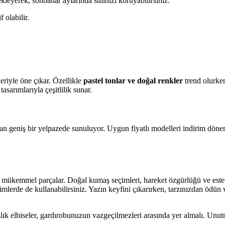
kleyerek, sonbahar aylarında stilinizi koruyabilirsiniz.
f olabilir.
leriyle öne çıkar. Özellikle
pastel tonlar ve doğal renkler
trend olurke
asarımlarıyla çeşitlilik sunar.
ından geniş bir yelpazede sunuluyor. Uygun fiyatlı modelleri indirim dönem
an mükemmel parçalar. Doğal kumaş seçimleri, hareket özgürlüğü ve estet
lerde de kullanabilirsiniz. Yazın keyfini çıkarırken, tarzınızdan ödün 
zlık elbiseler, gardırobunuzun vazgeçilmezleri arasında yer almalı. Un