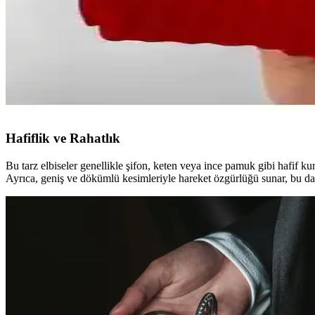
Yazlık Şapkalar Karşılaştırması: Laviyonsa Hasır Vi
İki farklı yazlık şapka modeli olan Laviyonsa Hasır Vizör ve Tezzgelsi
Rengamoda Kadın Pileli Etekli Kuşaklı Krep Kumaş 
Rengamoda'nın krep kumaş ile tasarladığı, pileli ve kuşak detaylı kadın e
Hafiflik ve Rahatlık
Bu tarz elbiseler genellikle şifon, keten veya ince pamuk gibi hafif k
Ayrıca, geniş ve dökümlü kesimleriyle hareket özgürlüğü sunar, bu da