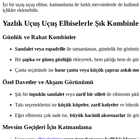
İyi bir uçuş uçuş elbise, katmanlama ile farklı mevsimlerde de kullanıl
içlikler eklenebilir.
Yazlık Uçuş Uçuş Elbiselerle Şık Kombinle
Günlük ve Rahat Kombinler
Sandalet veya espadrille
ile tamamlanan, gündelik bir görünüm
Bir
şapka ve güneş gözlüğü
ekleyerek, hem şıklığı hem de gün
Çanta seçiminde ise
hasır çanta veya küçük çapraz askılı mo
Özel Davetler ve Akşam Görünümü
Şık bir
topuklu sandalet
veya
zarif bir stilett
ile elbisenin şıklı
Takı seçeneklerini ise
küçük küpeler, zarif kolyeler
ve bilezik
Eğer elbiseniz çok sade ise,
büyük hacimli aksesuarlar
ile gö
Mevsim Geçişleri İçin Katmanlama