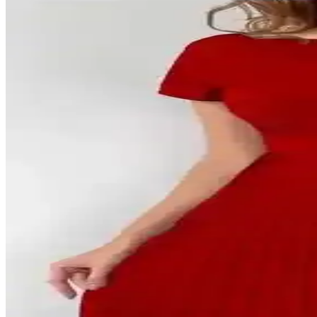
Koyu Kahverengi Deri Eteklerle Şık Yazlık Kombinasy
Koyu kahverengi deri etekler için beyaz, krem, turuncu gibi renklerle u
Castañer Espadrilles: Yazlık Ayakkabılarda Stil, Kon
Castañer espadrilles modelleri yazlık kombinlerde şıklık ve konfor sun
Yaz Aylarında Erkekler İçin Fonksiyonel ve Şık Giyi
Yaz aylarında erkekler için nefes alabilir kumaşlar, uygun kesimler ve
Gardırop Temizliği, Dayanıklı Ayakkabı Seçimi ve Ya
Gardırop temizliği, dayanıklı ayakkabı seçimi ve yazlık şıklık için pr
Beyaz Keten Gömleklerde Şeffaflık ve Doğru İç Giyim
Beyaz keten gömleklerin şeffaflığı, kumaş kalınlığı ve iç giyim seçimiy
Yaz Aylarında Günlük Temel Eşyalarınızı Taşımak İç
Yaz aylarında temel eşyaların taşınması için pantolon ceplerinin yeters