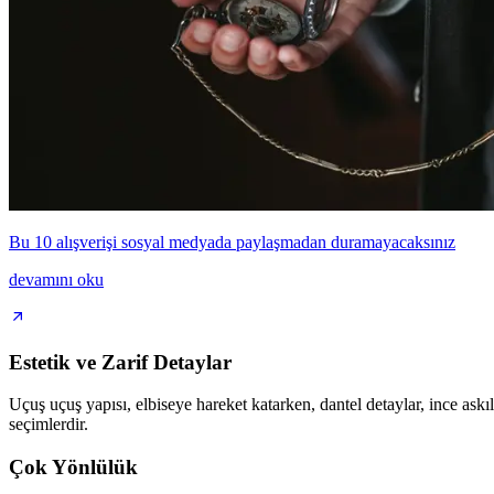
Bu 10 alışverişi sosyal medyada paylaşmadan duramayacaksınız
devamını oku
Estetik ve Zarif Detaylar
Uçuş uçuş yapısı, elbiseye hareket katarken, dantel detaylar, ince askıla
seçimlerdir.
Çok Yönlülük