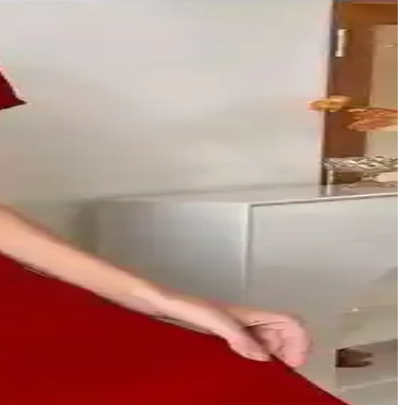
tike yazlık kombinler oluşturulabilir.
ına uygunluk ve destek önemlidir.
afetler ve hafif ayakkabılar yaz gardırobunun temelini oluşturur.
ygun çözümler içeriyor.
ğı minimize eder, stil ve kullanım amacına göre tercih değişir.
ote ve bel çantaları gibi seçenekler konfor ve stil sunuyor.