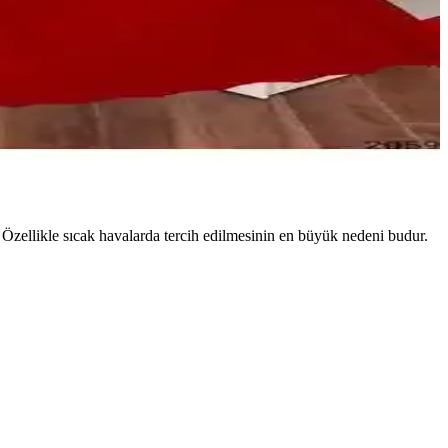
aştırıldı. Kullanıcı deneyimleri ve ürün özellikleri özetlendi.
seçenekleri sunar.
. Özellikle sıcak havalarda tercih edilmesinin en büyük nedeni budur.