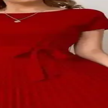
on ve Stil Önerileri
yumlu, ipek ve kaşmir gibi kaliteli kumaşlar tercih edilerek şık ve sofis
for ve Sağlık Değerlendirmesi
ar. Pablo/002 klasik, Joel/002 farklı tasarım seçenekleriyle ayak yapıs
m Seçenekleri ve Kombin Önerileri
 doğru aksesuarlar şıklık ve konforu bir arada sunar. Keten, pamuklu kıy
zlık Şıklık İçin Güncel Moda Rehberi
atik öneriler sunan bu rehber, modada kişisel ihtiyaç ve yaşam tarzına u
 Seçenekleri
le azaltılabilir. Ten rengi iç çamaşırı ve kalın dokuma kumaşlar şeffaflı
in Pratik Çanta ve Taşıma Çözümleri
iz kalması farklı çanta modellerini gündeme getiriyor. Crossbody, sling, t