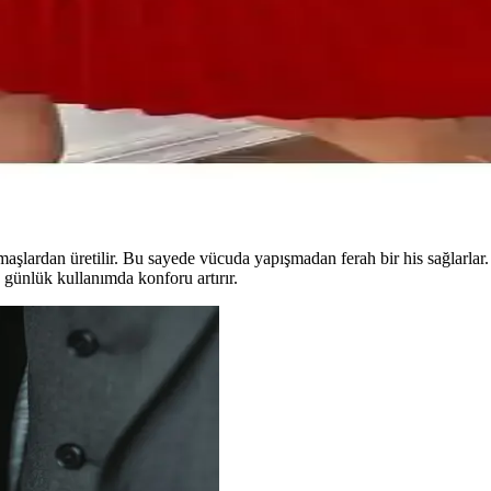
zör ve Tezzgelsin Bandana Şapkası
n Bandana, malzeme, güneş koruma ve kullanım rahatlığı açısından karşıl
Elbise Günlük ve Şık Kullanım İçin
lbisesi, hafifliği ve şıklığıyla günlük kullanım için ideal, çeşitli renk 
umaşlardan üretilir. Bu sayede vücuda yapışmadan ferah bir his sağlarlar
 günlük kullanımda konforu artırır.