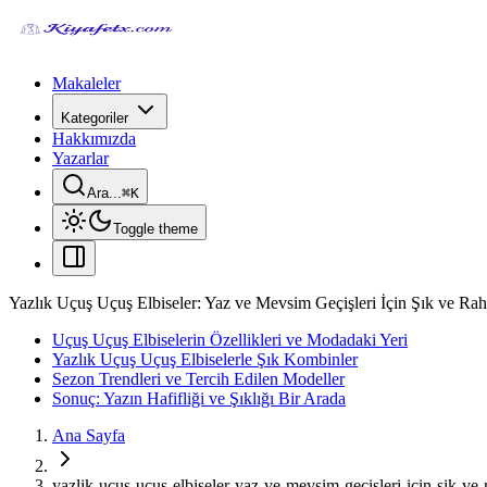
Makaleler
Kategoriler
Hakkımızda
Yazarlar
Ara...
⌘
K
Toggle theme
Yazlık Uçuş Uçuş Elbiseler: Yaz ve Mevsim Geçişleri İçin Şık ve Rah
Uçuş Uçuş Elbiselerin Özellikleri ve Modadaki Yeri
Yazlık Uçuş Uçuş Elbiselerle Şık Kombinler
Sezon Trendleri ve Tercih Edilen Modeller
Sonuç: Yazın Hafifliği ve Şıklığı Bir Arada
Ana Sayfa
yazlik-ucus-ucus-elbiseler-yaz-ve-mevsim-gecisleri-icin-sik-ve-