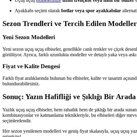
Uçuş uçuş
elbiselerinize
uzun trençkot veya hafif bir blazer
e
Ayakkabı seçimi olarak
botlar veya spor ayakkabılar
alternati
Sezon Trendleri ve Tercih Edilen Modeller
Yeni Sezon Modelleri
Yeni sezon uçuş uçuş elbiseler, genellikle canlı renkler ve çiçek desen
görülüyor. Ayrıca, farklı uzunlukta modeller ve detaylı yaka veya askı t
Fiyat ve Kalite Dengesi
Farklı fiyat aralıklarında bulunan bu elbiseler, kalite ve tasarım açıs
bulundurabilirsiniz.
Sonuç: Yazın Hafifliği ve Şıklığı Bir Arada
Yazlık uçuş uçuş elbiseler, hem rahatlık hem de şıklığı bir arada sun
kombinasyonlar ve katmanlama teknikleriyle, bu elbiseleri diğer mevsim
seçimlerdendir.
Her sezon yenilenen modelleri ve geniş fiyat skalasıyla, uçuş uçuş ya
mümkün!