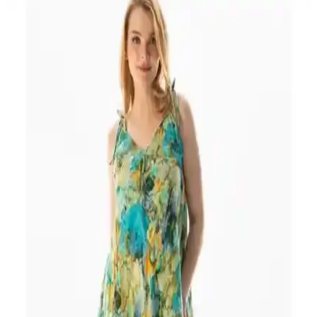
Yazlık Elbise Modelleri 2024: Şıklık ve Konforu Bir
Arada Sunan Trendler
Yazlık elbise modelleri hafif, nefes alabilir kumaşlar ve canlı
desenlerle dolu. Günlük ve özel etkinlikler için uygun, şık ve rahat
seçenekler hakkında detaylar içerir.
Açık Elbiseler Modası: Yaz Ayları İçin Şık ve Rahat
Tasarımlar
Yaz aylarında popüler olan omzu açık ve sırtı açık elbise modelleri,
şıklık ve konforu bir arada sunuyor. Farklı tasarımlar ve stil
önerileriyle tarzınıza şıklık katın.
Edela Boyundan Askılı Mini Elbise 5022: Modern
ve Şık Yazlık Parti Kıyafeti
Edela markasının askılı mini elbisesi, rahat ve şık tasarımıyla gece
etkinlikleri ve partiler için ideal, hafif ve hareket özgürlüğü sunan
modern bir seçenektir.
Eliş Şile Bezi Askılı Vual Afrodit Midi Elbise Bordo
Yazlık Şık ve Rahat Tasarım