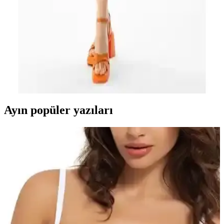
yapısıyla günlük şıklık ve konfor sunar, farklı kombinasyonlara
uygun, genç ve enerjik kadınlar için ideal bir tercih.
Yaz Ayları İçin Uygun Eliş Şile Bezi ve U.S. Polo
Assn. Haki Elbise Karşılaştırması
İki şık ve rahat yazlık elbise modelini detaylı karşılaştırıyoruz. Hangi
elbise tarzınıza ve ihtiyaçlarınıza daha uygun? Öğrenmek için
tıklayın.
Ayın popüler yazıları