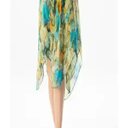
Yaz sıcaklarına uygun, hafif ve şık askılı midi elbise, pamuk-
polyester karışımıyla konfor ve dayanıklılık sağlar. Günlük ve özel
davetlerde tercih edilebilir.
Kadın Viskon Elbiseler Karşılaştırması: Rahatlık ve
Stil Analizi
İki kadın viskon elbise modelinin kumaş, tasarım ve kullanım
özellikleri karşılaştırılıyor. Renk, desen, rahatlık ve dayanıklılık gibi
kriterlerle detaylı analiz sunuluyor.
Ritnice Prive Kadın %100 Viskon Maksi Boy Elbise
Modern ve Rahat Tasarım
Yaz aylarına uygun, hafif ve nefes alabilir %100 viskon kumaştan
tasarlanan bu maksi elbise, şık ve konforlu yapısıyla günlük ve özel
günleriniz için ideal bir tercih sunar.
Lela Çiçekli V Yaka Fırfır Detaylı Mini Elbise:
Rahat ve Şık Günlük Kadın Elbisesi
Lela markasının çiçekli V yaka mini elbisesi, hafif ve esnek