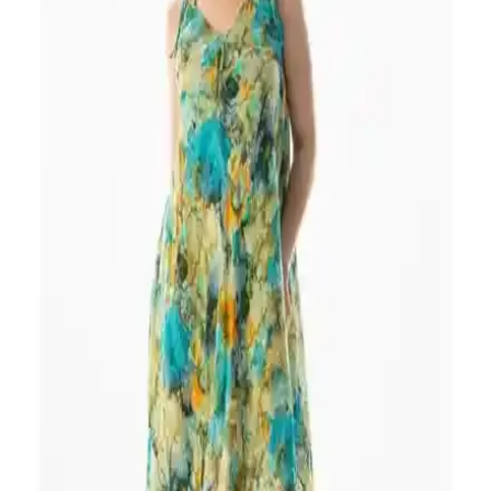
Yaz aylarında popüler olan omzu açık ve sırtı açık elbise modelleri,
şıklık ve konforu bir arada sunuyor. Farklı tasarımlar ve stil
önerileriyle tarzınıza şıklık katın.
Edela Boyundan Askılı Mini Elbise 5022: Modern
ve Şık Yazlık Parti Kıyafeti
Edela markasının askılı mini elbisesi, rahat ve şık tasarımıyla gece
etkinlikleri ve partiler için ideal, hafif ve hareket özgürlüğü sunan
modern bir seçenektir.
Eliş Şile Bezi Askılı Vual Afrodit Midi Elbise Bordo
Yazlık Şık ve Rahat Tasarım
Yaz sıcaklarına uygun, hafif ve şık askılı midi elbise, pamuk-
polyester karışımıyla konfor ve dayanıklılık sağlar. Günlük ve özel
davetlerde tercih edilebilir.
Kadın Viskon Elbiseler Karşılaştırması: Rahatlık ve
Stil Analizi
İki kadın viskon elbise modelinin kumaş, tasarım ve kullanım