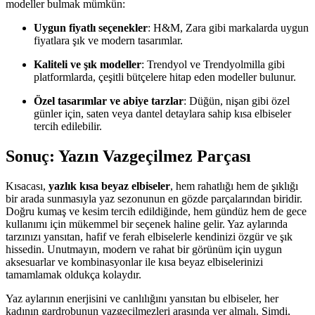
modeller bulmak mümkün:
Uygun fiyatlı seçenekler
: H&M, Zara gibi markalarda uygun
fiyatlara şık ve modern tasarımlar.
Kaliteli ve şık modeller
: Trendyol ve Trendyolmilla gibi
platformlarda, çeşitli bütçelere hitap eden modeller bulunur.
Özel tasarımlar ve abiye tarzlar
: Düğün, nişan gibi özel
günler için, saten veya dantel detaylara sahip kısa elbiseler
tercih edilebilir.
Sonuç: Yazın Vazgeçilmez Parçası
Kısacası,
yazlık kısa beyaz elbiseler
, hem rahatlığı hem de şıklığı
bir arada sunmasıyla yaz sezonunun en gözde parçalarından biridir.
Doğru kumaş ve kesim tercih edildiğinde, hem gündüz hem de gece
kullanımı için mükemmel bir seçenek haline gelir. Yaz aylarında
tarzınızı yansıtan, hafif ve ferah elbiselerle kendinizi özgür ve şık
hissedin. Unutmayın, modern ve rahat bir görünüm için uygun
aksesuarlar ve kombinasyonlar ile kısa beyaz elbiselerinizi
tamamlamak oldukça kolaydır.
Yaz aylarının enerjisini ve canlılığını yansıtan bu elbiseler, her
kadının gardrobunun vazgeçilmezleri arasında yer almalı. Şimdi,