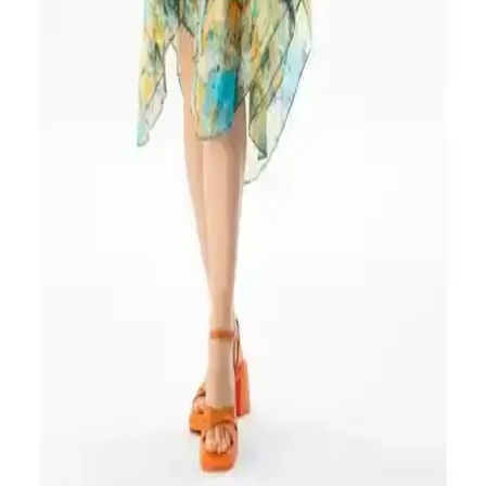
özellikleri karşılaştırılıyor. Renk, desen, rahatlık ve dayanıklılık gibi
kriterlerle detaylı analiz sunuluyor.
Ritnice Prive Kadın %100 Viskon Maksi Boy Elbise
Modern ve Rahat Tasarım
Yaz aylarına uygun, hafif ve nefes alabilir %100 viskon kumaştan
tasarlanan bu maksi elbise, şık ve konforlu yapısıyla günlük ve özel
günleriniz için ideal bir tercih sunar.
Lela Çiçekli V Yaka Fırfır Detaylı Mini Elbise:
Rahat ve Şık Günlük Kadın Elbisesi
Lela markasının çiçekli V yaka mini elbisesi, hafif ve esnek
yapısıyla günlük şıklık ve konfor sunar, farklı kombinasyonlara
uygun, genç ve enerjik kadınlar için ideal bir tercih.
Yaz Ayları İçin Uygun Eliş Şile Bezi ve U.S. Polo
Assn. Haki Elbise Karşılaştırması
İki şık ve rahat yazlık elbise modelini detaylı karşılaştırıyoruz. Hangi
elbise tarzınıza ve ihtiyaçlarınıza daha uygun? Öğrenmek için
tıklayın.