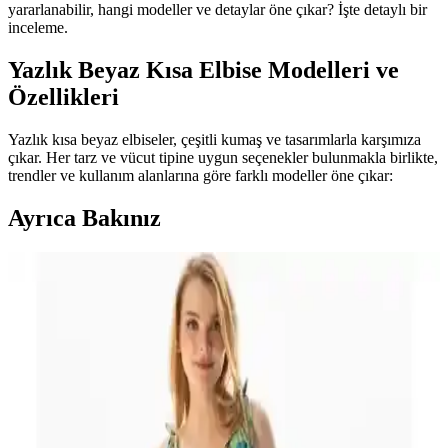
yararlanabilir, hangi modeller ve detaylar öne çıkar? İşte detaylı bir
inceleme.
Yazlık Beyaz Kısa Elbise Modelleri ve
Özellikleri
Yazlık kısa beyaz elbiseler, çeşitli kumaş ve tasarımlarla karşımıza
çıkar. Her tarz ve vücut tipine uygun seçenekler bulunmakla birlikte,
trendler ve kullanım alanlarına göre farklı modeller öne çıkar:
Ayrıca Bakınız
Yazlık Elbise Modelleri 2024: Şıklık ve Konforu Bir
Arada Sunan Trendler
Yazlık elbise modelleri hafif, nefes alabilir kumaşlar ve canlı
desenlerle dolu. Günlük ve özel etkinlikler için uygun, şık ve rahat
seçenekler hakkında detaylar içerir.
Açık Elbiseler Modası: Yaz Ayları İçin Şık ve Rahat
Tasarımlar