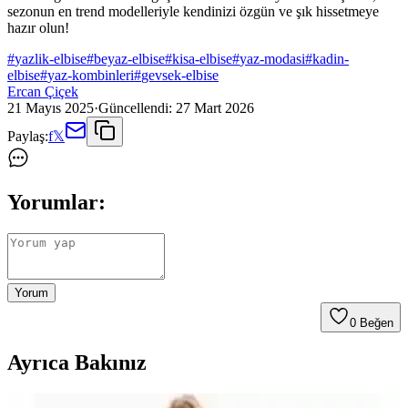
sezonun en trend modelleriyle kendinizi özgün ve şık hissetmeye
hazır olun!
#
yazlik-elbise
#
beyaz-elbise
#
kisa-elbise
#
yaz-modasi
#
kadin-
elbise
#
yaz-kombinleri
#
gevsek-elbise
Ercan Çiçek
21 Mayıs 2025
·
Güncellendi:
27 Mart 2026
Paylaş:
f
𝕏
Yorumlar:
Yorum
0
Beğen
Ayrıca Bakınız