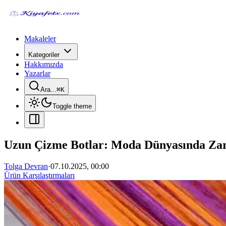
Makaleler
Kategoriler
Hakkımızda
Yazarlar
Ara...
⌘
K
Toggle theme
Uzun Çizme Botlar: Moda Dünyasında Zaraf
Tolga Devran
·
07.10.2025, 00:00
Ürün Karşılaştırmaları