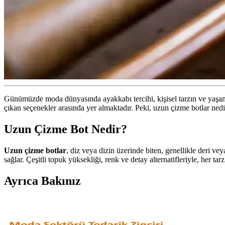
Günümüzde moda dünyasında ayakkabı tercihi, kişisel tarzın ve yaşam 
çıkan seçenekler arasında yer almaktadır. Peki, uzun çizme botlar ned
Uzun Çizme Bot Nedir?
Uzun çizme botlar
, diz veya dizin üzerinde biten, genellikle deri ve
sağlar. Çeşitli topuk yüksekliği, renk ve detay alternatifleriyle, her ta
Ayrıca Bakınız
Moda Arayışında Bulunması Zor Giyim Ürünleri ve Tü