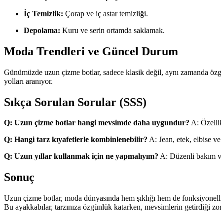
İç Temizlik:
Çorap ve iç astar temizliği.
Depolama:
Kuru ve serin ortamda saklamak.
Moda Trendleri ve Güncel Durum
Günümüzde uzun çizme botlar, sadece klasik değil, aynı zamanda özgün 
yolları aranıyor.
Sıkça Sorulan Sorular (SSS)
Q: Uzun çizme botlar hangi mevsimde daha uygundur?
A: Özellik
Q: Hangi tarz kıyafetlerle kombinlenebilir?
A: Jean, etek, elbise ve 
Q: Uzun yıllar kullanmak için ne yapmalıyım?
A: Düzenli bakım ve
Sonuç
Uzun çizme botlar, moda dünyasında hem şıklığı hem de fonksiyonelliğ
Bu ayakkabılar, tarzınıza özgünlük katarken, mevsimlerin getirdiği 