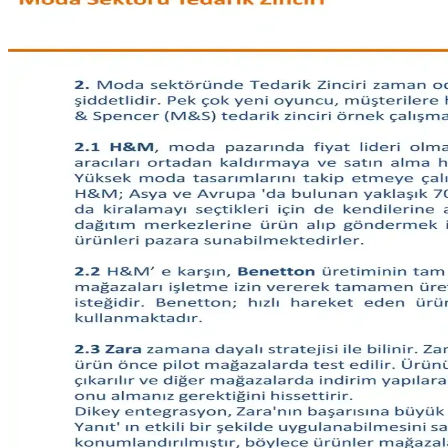
Moda sektöründe beden uyumu, malzeme kalitesi ve tasarım açısından a
Vücut Tipine ve İhtiyaçlara Göre Günlük Stil ve Mod
Moda seçimleri vücut tipi, bütçe ve yaşam tarzına göre değişir. Pantolon
Gündelik Kullanım İçin Hafif Ceket Modelleri ve Stil 
Gündelik kombinlere uygun hafif ceket modelleri, kumaş çeşitleri ve sti
Moda ve Stil Soruları: İade Süreçleri, Stil Önerileri 
Moda ve stil alanında iade süreçleri, özel etkinlik kıyafetleri, doğal m
Kel Erkekler İçin İş Kıyafetleriyle Uyumlu Şapka Seç
Kel erkeklerin iş kıyafetleriyle uyumlu şapka seçimi, mevsim, ortam v
Kıyafetlerde Yazı Kullanımı: Moda, Anlam ve İfade A
Kıyafetlerde yazı kullanımı, sadece estetik değil, sosyal ve kişisel mes
Slim Taper ve Geniş Paça Kot Pantolonların Vücut Ti