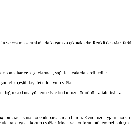
ve cesur tasarımlarla da karşımıza çıkmaktadır. Renkli detaylar, farkl
le sonbahar ve kış aylarında, soğuk havalarda tercih edilir.
şort gibi çeşitli kıyafetlerle uyum sağlar.
 doğru saklama yöntemleriyle botlarınızın ömrünü uzatabilirsiniz.
i bir arada sunan önemli parçalardan biridir. Kendinize uygun modeli s
zorluklara karşı da koruma sağlar. Moda ve konforun mükemmel buluşmas