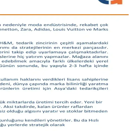
tıyor. Bu durum sektörde gelişme ihtiyacını gösteriyor.
ilgili detaylı öneriler sunulmaktadır.
leriyle fonksiyonel ve şık seçimler sunuluyor.
ınmıştır. Güvenli alışveriş ve aksesuar uyumu da tartışılmıştır.
 şapka ve baseball şapkaları öne çıkar.
h, protesto ve kültürel ifadelerle zenginleşiyor.