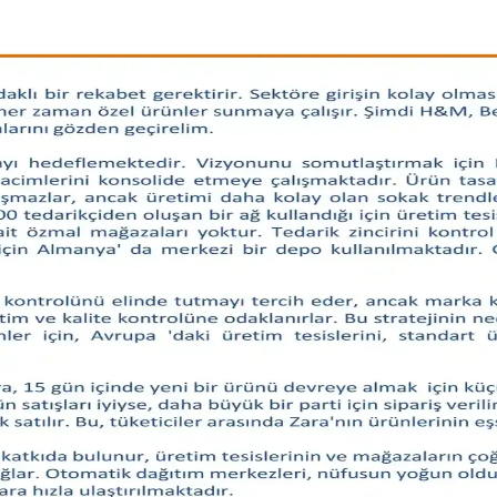
ranan ancak nadiren bulunan giyim ürünleri tüketiciler için zorluk yara
a Önerileri
 kesimleri, iş kıyafetleri, özel gün kombinleri ve malzeme tercihleriyle 
Önerileri
l önerileri detaylıca ele alınıyor. Kullanıcı deneyimleri ve marka öneri
ve Doğal Malzeme Arayışı
alzeme arayışı ve vücut tipine uygun giyim önerileri detaylı şekilde ele al
enekleri ve Kullanım İpuçları
e konfor faktörleri göz önünde bulundurularak yapılmalıdır. Beanie, düz
racı Olarak Yazılı Tasarımlar
ajlar taşıyan önemli bir moda unsuru olarak öne çıkıyor. Tasarımlar, miza
pine ve Stile Göre Seçimi