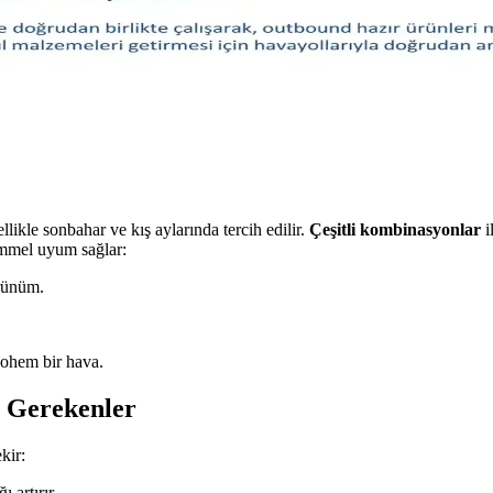
Slim taper ince baldırlar için idealken, geniş paça farklı tarz ve vücut 
Stil Açısından Değerlendirilmesi
için olumlu ipuçları sunar. Bu yazı, yorumların kişisel uyum ve tercih açı
ikle sonbahar ve kış aylarında tercih edilir.
Çeşitli kombinasyonlar
i
kemmel uyum sağlar:
örünüm.
bohem bir hava.
 Gerekenler
kir:
 artırır.