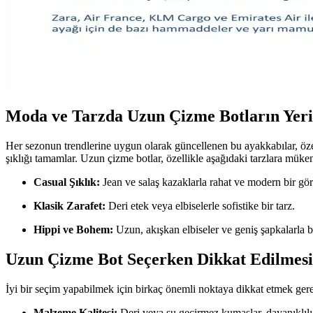
Kot pantolon seçiminde vücut tipi, ayakkabı uyumu ve stil önceliklidir. 
Moda Ürünlerinde Olumsuz Yorumların Vücut Tipi ve 
Moda ürünlerine dair olumsuz yorumlar, farklı beden ve stil tercihleri 
Moda ve Tarzda Uzun Çizme Botların Yeri
Her sezonun trendlerine uygun olarak güncellenen bu ayakkabılar, özell
şıklığı tamamlar. Uzun çizme botlar, özellikle aşağıdaki tarzlara mü
Casual Şıklık:
Jean ve salaş kazaklarla rahat ve modern bir g
Klasik Zarafet:
Deri etek veya elbiselerle sofistike bir tarz.
Hippi ve Bohem:
Uzun, akışkan elbiseler ve geniş şapkalarla 
Uzun Çizme Bot Seçerken Dikkat Edilmesi
İyi bir seçim yapabilmek için birkaç önemli noktaya dikkat etmek gere
Malzeme Kalitesi:
Deri veya su geçirmez kumaşlar, dayanıklılığı