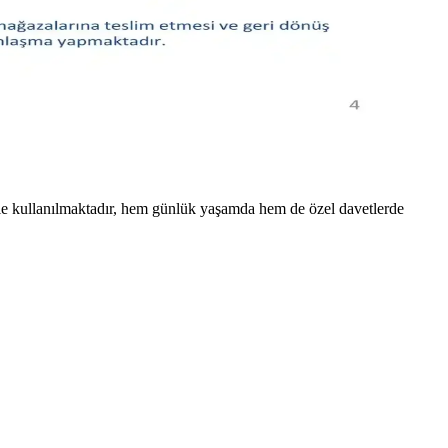
tiplerine hitap eder. Düz kesimler zamansızdır.
sından nasıl değerlendirilebileceğini inceliyor.
le kullanılmaktadır, hem günlük yaşamda hem de özel davetlerde