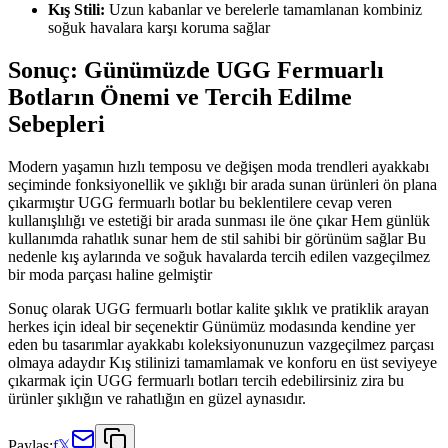
Kış Stili:
Uzun kabanlar ve berelerle tamamlanan kombiniz
soğuk havalara karşı koruma sağlar
Sonuç: Günümüzde UGG Fermuarlı
Botların Önemi ve Tercih Edilme
Sebepleri
Modern yaşamın hızlı temposu ve değişen moda trendleri ayakkabı
seçiminde fonksiyonellik ve şıklığı bir arada sunan ürünleri ön plana
çıkarmıştır UGG fermuarlı botlar bu beklentilere cevap veren
kullanışlılığı ve estetiği bir arada sunması ile öne çıkar Hem günlük
kullanımda rahatlık sunar hem de stil sahibi bir görünüm sağlar Bu
nedenle kış aylarında ve soğuk havalarda tercih edilen vazgeçilmez
bir moda parçası haline gelmiştir
Sonuç olarak UGG fermuarlı botlar kalite şıklık ve pratiklik arayan
herkes için ideal bir seçenektir Günümüz modasında kendine yer
eden bu tasarımlar ayakkabı koleksiyonunuzun vazgeçilmez parçası
olmaya adaydır Kış stilinizi tamamlamak ve konforu en üst seviyeye
çıkarmak için UGG fermuarlı botları tercih edebilirsiniz zira bu
ürünler şıklığın ve rahatlığın en güzel aynasıdır.
Paylaş:
f
𝕏