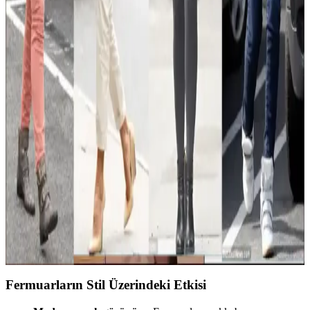
Morjas ayakkabılarının üretim süreci, malzeme kalitesi ve kullanıcı
yorumları ışığında kalite durumu ve pazar konumu detaylı şekilde
ele alınmaktadır. Alternatif markalar ve model önerileri de
değerlendirilmektedir.
Koyu Kahverengi Deri Eteklerle Şık Yazlık
Kombinasyon ve Stil Önerileri
Koyu kahverengi deri etekler için beyaz, krem, turuncu gibi
renklerle uyumlu, ipek ve kaşmir gibi kaliteli kumaşlar tercih
edilerek şık ve sofistike yazlık kombinler oluşturulabilir.
Kadın Moda Trendleri ve Stil Önerileri: Güncel
Kombinler ve İpuçları
Kadın modasında bohem, kışlık ve tropikal kombin önerileri ile
ayakkabı ve aksesuar seçimlerinde dikkat edilmesi gerekenler
detaylandırılıyor. Stil ve beden uyumu üzerine pratik bilgiler
sunuluyor.
Fermuarların Stil Üzerindeki Etkisi