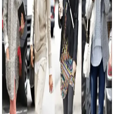
Kış ve tatil modasında kadınlar için vücut tipine uygun, fonksiyonel
ve estetik kıyafet seçimleri önemlidir. Katmanlama, aksesuar ve
ayakkabı tercihleriyle konforlu ve şık kombinler oluşturulabilir.
Slim Taper ve Geniş Paça Kot Pantolonların Vücut
Tipine ve Stile Göre Seçimi
Kot pantolon seçiminde vücut tipi, ayakkabı uyumu ve stil
önceliklidir. Slim taper ince baldırlar için idealken, geniş paça farklı
tarz ve vücut tiplerine hitap eder. Düz kesimler zamansızdır.
Smart Casual Ayakkabılar: Orta Seviye Şıklık İçin
Uygun Modeller ve Seçenekler
Smart casual ayakkabılar, resmi ve günlük ayakkabılar arasında
denge kurar. Desert boots, loaferlar ve Chelsea botları gibi modeller,
malzeme ve tasarım detaylarıyla farklı kombinasyonlara uyum
sağlar.
Morjas Ayakkabılarının Kalite Değerlendirmesi ve
Pazar Konumu Üzerine Analiz