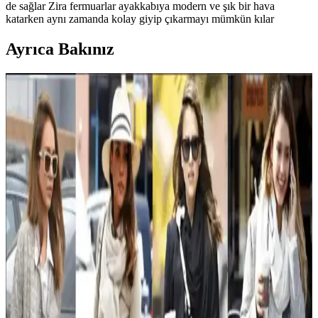
de sağlar Zira fermuarlar ayakkabıya modern ve şık bir hava
katarken aynı zamanda kolay giyip çıkarmayı mümkün kılar
Ayrıca Bakınız
Kış Aylarında Fonksiyonel ve Şık Ayakkabı
Modelleri ile Stil Önerileri
Kış aylarında su geçirmez, dayanıklı ve sıcak tutan ayakkabılar öne
çıkar. Sorel, Doc Martens, Stuart Weitzman gibi modeller farklı
iklimlere ve stil tercihlerine uygun kombin önerileriyle sunuluyor.
Bir Pahalı Ayakkabı mı Yoksa Birkaç Ucuz
Ayakkabı mı Daha Mantıklı? Ayakkabı Tercih
Rehberi
Ayakkabı tercihi, tür, kullanım sıklığı, bütçe ve bakım
alışkanlıklarına bağlıdır. Klasik deri ayakkabılar için kaliteli tek çift,
spor ayakkabılar içinse birkaç uygun fiyatlı çift tercih edilebilir.
Kışlık ve Tatil Temalı Kadın Modasında
Fonksiyonel ve Estetik Kıyafet Seçenekleri