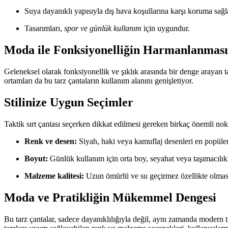
Suya dayanıklı yapısıyla dış hava koşullarına karşı koruma sağl
Tasarımları,
spor ve günlük kullanım
için uygundur.
Moda ile Fonksiyonelliğin Harmanlanması
Geleneksel olarak fonksiyonellik ve şıklık arasında bir denge arayan t
ortamları da bu tarz çantaların kullanım alanını genişletiyor.
Stilinize Uygun Seçimler
Taktik sırt çantası seçerken dikkat edilmesi gereken birkaç önemli no
Renk ve desen:
Siyah, haki veya kamuflaj desenleri en popüler
Boyut:
Günlük kullanım için orta boy, seyahat veya taşımacılık 
Malzeme kalitesi:
Uzun ömürlü ve su geçirmez özellikte olması
Moda ve Pratikliğin Mükemmel Dengesi
Bu tarz çantalar, sadece dayanıklılığıyla değil, aynı zamanda modern t