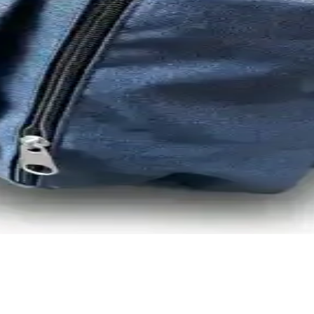
nıklı ve Su Geçirmez Tasarım
ı, geniş depolama alanı ve dayanıklı malzemeleriyle günlük ve outdoor 
ırması: Malzeme, Tasarım ve Kullanıcı Yorumları
tasarım ve kullanıcı geri bildirimleri analiz edilerek, dayanıklılık ve fonk
iteli ve Su Geçirmez Seyahat Çantası
apısıyla günlük ve seyahatlerde güvenle kullanılabilir, teknolojik cihazla
ık Günlük ve Spor Kullanımı İçin
rımıyla günlük ve spor ihtiyaçlarınızı pratik şekilde karşılar, sezon far