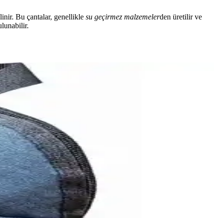
linir. Bu çantalar, genellikle
su geçirmez malzemeler
den üretilir ve
lunabilir.
 inceleniyor. Malzeme, boyut, kullanım alanları ve kullanıcı geri
olacak bilgiler sunuluyor.
anışlı, detaylar burada.
rumlarıyla avantaj ve dezavantajlar ortaya konuyor.