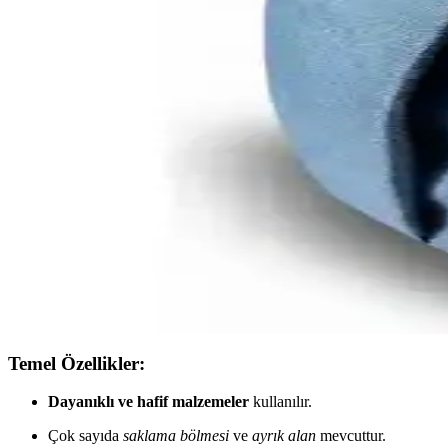
QiQi Store Çok Fonksiyonlu Erkek Sırt Çantası Daya
QiQi Store'un su geçirmez, hafif ve çok fonksiyonlu erkek sırt çantas
Altınyılz Classics ve Lebina Sırt Çantaları Karşılaşt
İki farklı sırt çantası modeli detaylı karşılaştırılıyor. Malzeme, boyut, 
Wmtoore Dayanıklı Taşıma Sırt Çantası: Geniş Kapas
Wmtoore dayanıklı sırt çantası, su geçirmez, genişletilebilir ve hafif y
J.Pars Mini Sırt Çantası: Suya Dayanıklı, Hafif ve Ş
Suya dayanıklı imperteks kumaş ve sağlam fermuarıyla, hafif ve şık tasa
Temel Özellikler:
Dayanıklı ve hafif malzemeler
kullanılır.
Çok sayıda
saklama bölmesi
ve
ayrık alan
mevcuttur.