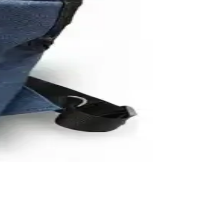
kullanımlarınıza uygun bir seçenek sunar.
siyonellik açısından değerlendirilmiştir.
r için özel bölmeler sunar.
ketmeksizin kullanılır.