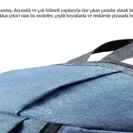
arlanmış, dayanıklı ve çok bölmeli yapılarıyla öne çıkan çantalar olarak bi
dikkat çekici olan bu modeller, çeşitli boyutlarda ve renklerde piyasada bu
ılaştırması: Malzeme, Tasarım ve Kullanım Özellikleri
ul sırt çantası ile My Geppeto Bag bordo çok amaçlı sırt çantası detaylı
zeme, Kapasite ve Kullanım Özellikleri
 karşılaştırılarak, ihtiyaçlarınıza en uygun seçeneği bulmanıza yardımcı 
 Biz Erkek Çantası Karşılaştırması
e tasarım açısından karşılaştırıyoruz. Hangi ürün daha dayanıklı ve kull
Çok Fonksiyonlu Gri Sırt Çantası Karşılaştırması
ın malzeme, kapasite ve kullanım alanları analiz edilerek, kullanıcı yo