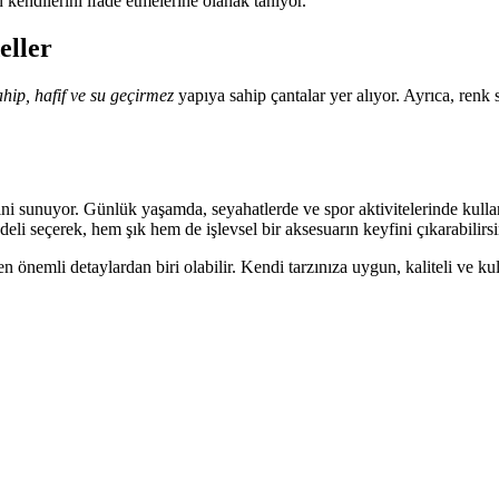
 kendilerini ifade etmelerine olanak tanıyor.
eller
ahip, hafif ve su geçirmez
yapıya sahip çantalar yer alıyor. Ayrıca, renk
ni sunuyor. Günlük yaşamda, seyahatlerde ve spor aktivitelerinde kullanab
eli seçerek, hem şık hem de işlevsel bir aksesuarın keyfini çıkarabilirsi
en önemli detaylardan biri olabilir. Kendi tarzınıza uygun, kaliteli ve ku