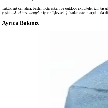
Taktik sırt çantaları, başlangıçta askeri ve outdoor aktiviteler için tas
çeşitli
askeri tarzı detaylar
içerir. İşlevselliği kadar estetik açıdan da 
Ayrıca Bakınız
Altınyılz<dı>z ve My Geppeto Bag Sırt Çantaları Karş
Bu makalede, Altınyılz<dı>z Classics gri logolu laptop bölmeli spor ok
bildirimleri karşılaştırılıyor.
Dağcı ve Seyahat Sırt Çantaları Karşılaştırması: Mal
İki farklı sırt çantası ürününün malzeme, kapasite ve kullanım alanları
QiQi Store Çok Fonksiyonlu Erkek Sırt Çantası ve Go
İki erkek çantası modelini malzeme, su geçirmezlik, kullanım alanları v
Demy Cakard 1550 Dağcı Sırt Çantası ile Tengyueda 
Bu karşılaştırmada, Demy Cakard 1550 ve Tengyueda gri sırt çantaların