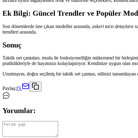
tarzlara uyum sağlayabilen renk ve malzeme seçenekleri, kullanıcıların
Ek Bilgi: Güncel Trendler ve Popüler Mod
Son dönemlerde öne çıkan modeller arasında,
askeri tarzı detaylara s
trendleri arasında.
Sonuç
Taktik sırt çantaları, moda ile fonksiyonelliğin mükemmel bir birleşimi
pratiklikleriyle de hayatınızı kolaylaştırıyor. Kendinize uygun olan mod
Unutmayın, doğru seçilmiş bir taktik sırt çantası, stilinizi tamamlayan 
Paylaş:
f
𝕏
Yorumlar: