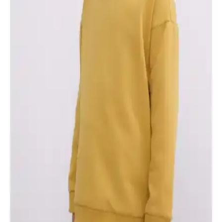
Pierre Cardin erkek indigo slim fit sweatshirt, yüksek kaliteli pamuk
kumaşı ve şık tasarımıyla günlük rahatlık ve modern görünüm
sağlar. Slim fit kesimi ve dayanıklı yapısıyla uzun ömürlü kullanım
sunar.
HelloBaby Basic Az Şardonlu Paris Desenli Bebek
Sweatshirtleri Günlük Kullanım İçin Uygun
HelloBaby Basic az şardonlu Paris desenli sweatshirt, yumuşak
pamuklu yapısı ve şık tasarımıyla bebeklerin hareket özgürlüğünü
kısıtlamadan sıcak tutar, pratik bakım sunar.
U.S. Polo Assn. Erkek Çocuk Menekşe Kapüşonlu
Sweatshirt İncelemesi ve Kullanım İpuçları
Menekşe renkli bu sweatshirt, rahat kesimi ve şık tasarımıyla
çocukların günlük aktivitelerine uygun. Yıkama sonrası tüylenme
sorunlarına dikkat edilerek uzun ömürlü kullanım sağlanabilir.
U.S. Polo Assn. Erkek Çocuk Sweatshirtleri
Karşılaştırması ve En İyi Seçenekler
İki popüler U.S. Polo Assn. erkek çocuk sweatshirt modelini detaylı