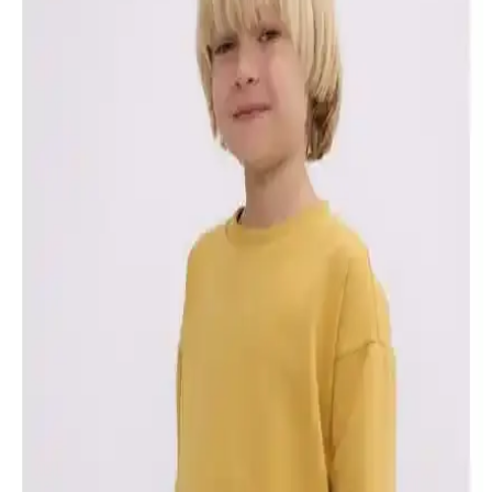
Gri sweatshirtler, kadın modasında minimalist ve fonksiyonel bir
parça olarak öne çıkar. Farklı kombinlerle rahat ve şık stiller
oluşturmak için ideal seçenekler sunar.
Bebek Erkek Sweatshirtleri Karşılaştırması:
Malzeme, Tasarım ve Kullanım Özellikleri
İki bebek sweatshirt modelinin malzeme, tasarım, kullanım rahatlığı
ve kullanıcı geri bildirimleri karşılaştırmasıyla en uygun seçeneği
bulun.
Pierre Cardin Erkek Indigo Slim Fit Basic
Sweatshirt Günlük ve Şık Kullanım İçin
Pierre Cardin erkek indigo slim fit sweatshirt, yüksek kaliteli pamuk
kumaşı ve şık tasarımıyla günlük rahatlık ve modern görünüm
sağlar. Slim fit kesimi ve dayanıklı yapısıyla uzun ömürlü kullanım
sunar.
HelloBaby Basic Az Şardonlu Paris Desenli Bebek
Sweatshirtleri Günlük Kullanım İçin Uygun
HelloBaby Basic az şardonlu Paris desenli sweatshirt, yumuşak