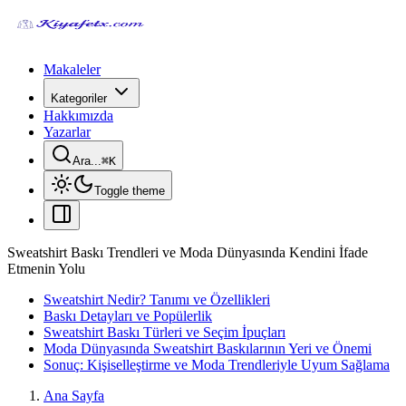
Makaleler
Kategoriler
Hakkımızda
Yazarlar
Ara...
⌘
K
Toggle theme
Sweatshirt Baskı Trendleri ve Moda Dünyasında Kendini İfade
Etmenin Yolu
Sweatshirt Nedir? Tanımı ve Özellikleri
Baskı Detayları ve Popülerlik
Sweatshirt Baskı Türleri ve Seçim İpuçları
Moda Dünyasında Sweatshirt Baskılarının Yeri ve Önemi
Sonuç: Kişiselleştirme ve Moda Trendleriyle Uyum Sağlama
Ana Sayfa