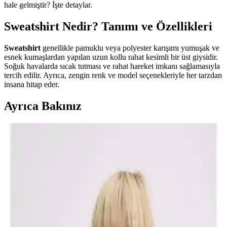
hale gelmiştir? İşte detaylar.
Sweatshirt Nedir? Tanımı ve Özellikleri
Sweatshirt
genellikle pamuklu veya polyester karışımı yumuşak ve
esnek kumaşlardan yapılan uzun kollu rahat kesimli bir üst giysidir.
Soğuk havalarda sıcak tutması ve rahat hareket imkanı sağlamasıyla
tercih edilir. Ayrıca, zengin renk ve model seçenekleriyle her tarzdan
insana hitap eder.
Ayrıca Bakınız
İki Popüler Erkek Kış Giyim Ürünü Karşılaştırması:
Polar Ceket ve Sweatshirt Özellikleri
Bu makalede, polar ceket ve oversize sweatshirt ürünlerinin
malzeme, sıcak tutma, tasarım ve kullanıcı yorumlarıyla detaylı
karşılaştırması yapılmaktadır.
Gri Sweatshirt Kadın Kombinleri: Minimalist ve
Fonksiyonel Stil Önerileri