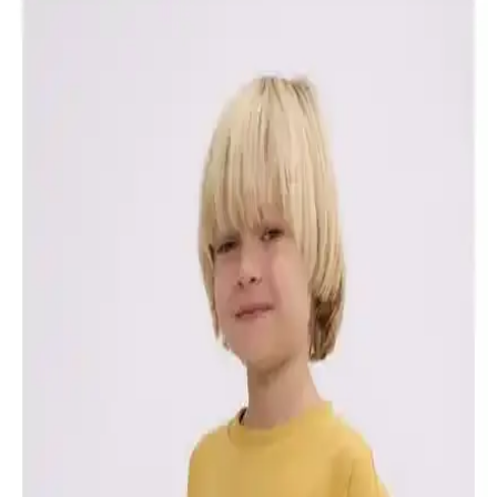
İki Popüler Erkek Kış Giyim Ürünü Karşılaştırması:
Polar Ceket ve Sweatshirt Özellikleri
Bu makalede, polar ceket ve oversize sweatshirt ürünlerinin
malzeme, sıcak tutma, tasarım ve kullanıcı yorumlarıyla detaylı
karşılaştırması yapılmaktadır.
Gri Sweatshirt Kadın Kombinleri: Minimalist ve
Fonksiyonel Stil Önerileri
Gri sweatshirtler, kadın modasında minimalist ve fonksiyonel bir
parça olarak öne çıkar. Farklı kombinlerle rahat ve şık stiller
oluşturmak için ideal seçenekler sunar.
Bebek Erkek Sweatshirtleri Karşılaştırması:
Malzeme, Tasarım ve Kullanım Özellikleri
İki bebek sweatshirt modelinin malzeme, tasarım, kullanım rahatlığı
ve kullanıcı geri bildirimleri karşılaştırmasıyla en uygun seçeneği
bulun.
Pierre Cardin Erkek Indigo Slim Fit Basic
Sweatshirt Günlük ve Şık Kullanım İçin