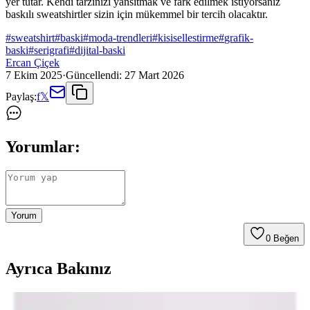
yer tutar. Kendi tarzınızı yansıtmak ve fark edilmek istiyorsanız
baskılı sweatshirtler sizin için mükemmel bir tercih olacaktır.
#
sweatshirt
#
baski
#
moda-trendleri
#
kisisellestirme
#
grafik-
baski
#
serigrafi
#
dijital-baski
Ercan Çiçek
7 Ekim 2025
·
Güncellendi:
27 Mart 2026
Paylaş:
f
𝕏
Yorumlar:
Yorum
0
Beğen
Ayrıca Bakınız