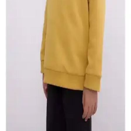
pamuklu yapısı ve şık tasarımıyla bebeklerin hareket özgürlüğünü
kısıtlamadan sıcak tutar, pratik bakım sunar.
U.S. Polo Assn. Erkek Çocuk Menekşe Kapüşonlu
Sweatshirt İncelemesi ve Kullanım İpuçları
Menekşe renkli bu sweatshirt, rahat kesimi ve şık tasarımıyla
çocukların günlük aktivitelerine uygun. Yıkama sonrası tüylenme
sorunlarına dikkat edilerek uzun ömürlü kullanım sağlanabilir.
U.S. Polo Assn. Erkek Çocuk Sweatshirtleri
Karşılaştırması ve En İyi Seçenekler
İki popüler U.S. Polo Assn. erkek çocuk sweatshirt modelini detaylı
karşılaştırıyoruz. Rahatlık, dayanıklılık ve tasarım özellikleriyle en
uygun seçimi yapmanıza yardımcı oluyoruz.
DeFacto Erkek Bebek Bisiklet Yaka Sweatshirtleri
Karşılaştırması ve Özellikleri
İki farklı DeFacto erkek bebek bisiklet yaka sweatshirt modeli,
konfor ve şıklık açısından detaylı karşılaştırıldı. Yumuşak iç yapıları
ve tasarım özellikleriyle ebeveynlere rehberlik ediyor.