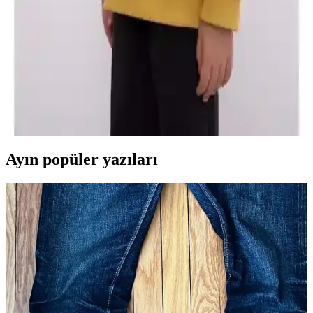
karşılaştırıyoruz. Rahatlık, dayanıklılık ve tasarım özellikleriyle en
uygun seçimi yapmanıza yardımcı oluyoruz.
DeFacto Erkek Bebek Bisiklet Yaka Sweatshirtleri
Karşılaştırması ve Özellikleri
İki farklı DeFacto erkek bebek bisiklet yaka sweatshirt modeli,
konfor ve şıklık açısından detaylı karşılaştırıldı. Yumuşak iç yapıları
ve tasarım özellikleriyle ebeveynlere rehberlik ediyor.
Ayın popüler yazıları