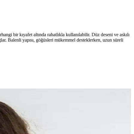
angi bir kıyafet altında rahatlıkla kullanılabilir. Düz deseni ve askılı
ğlar. Balenli yapısı, göğüsleri mükemmel desteklerken, uzun süreli
ksek performanslı ve rahat bir tercih sunar.
bulunur.