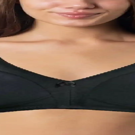
klık Sunan Yüksek Bel Spor Giysisi
umaşıyla hareket özgürlüğü sağlar, şık görünüm sunar ve günlük kullanı
ytları Karşılaştırması
likleriyle öne çıkıyor. Kullanıcı yorumlarıyla desteklenen detaylar, ürü
lanıcı Yorumları
 Göğüsleri toparlayan tasarımı ve dantelli detaylarıyla günlük kullanım iç
ikleri ve Kullanıcı Yorumları
en küçülten özellikleriyle öne çıkıyor. Rahatlık ve tasarım detaylarıyla
ücü Sütyen İncelemesi
 arada sunar. Küçültücü ve destekleyici özellikleriyle günlük kullanım iç
 Sütyen Günlük Rahatlık ve Şıklık İçin