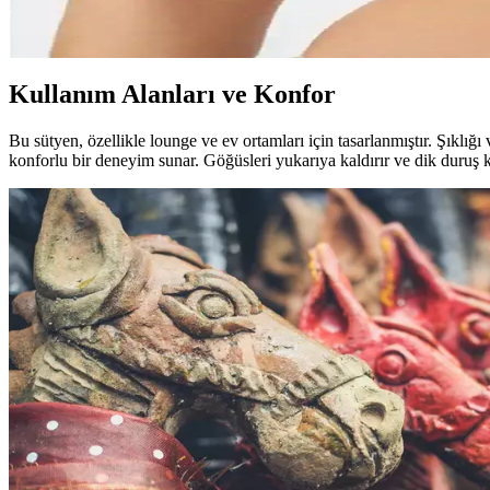
A&K Zümra kadın penye toparlayıcı sütyen, doğal malzeme ve şık tasa
Kullanım Alanları ve Konfor
Bu sütyen, özellikle lounge ve ev ortamları için tasarlanmıştır. Şıklı
konforlu bir deneyim sunar. Göğüsleri yukarıya kaldırır ve dik duruş k