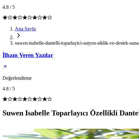
4.8
/
5
Ana Sayfa
suwen-isabelle-dantelli-toparlayici-sutyen-siklik-ve-destek-sun
İlham Veren Yazılar
Değerlendirme
4.8
/
5
Suwen Isabelle Toparlayıcı Özellikli Dante