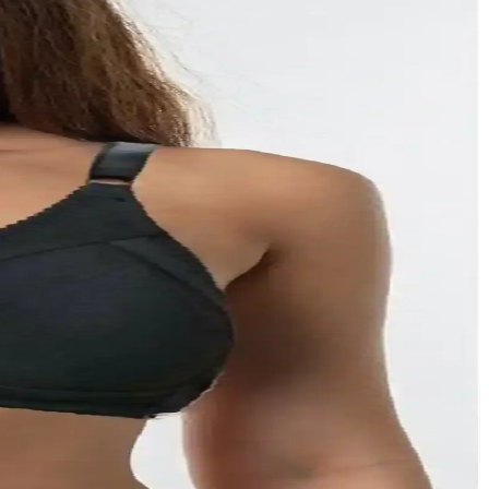
m için uygundur.
nlerin performansını ve memnuniyet seviyesini ortaya koyuyor.
in ideal olup, kullanıcı deneyimleri çeşitli görüşler içerir.
 kullanıcıların ilgisini çeken ürün, malzeme kalitesi ve konfor
in ideal, detaylı inceleme burada.