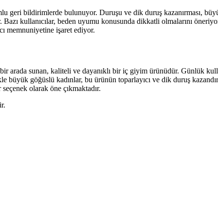
umlu geri bildirimlerde bulunuyor. Duruşu ve dik duruş kazanırması, büyü
r. Bazı kullanıcılar, beden uyumu konusunda dikkatli olmalarını öneriyor
cı memnuniyetine işaret ediyor.
bir arada sunan, kaliteli ve dayanıklı bir iç giyim ürünüdür. Günlük kulla
ikle büyük göğüslü kadınlar, bu ürünün toparlayıcı ve dik duruş kazandırı
r seçenek olarak öne çıkmaktadır.
r.