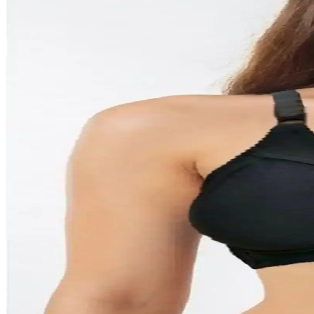
TUBİA Toparlayıcı Spor ve Yoga Taytı: Konfor ve Şı
TUBİA'nın siyah spor ve yoga taytı, yüksek bel tasarımı ve elastik k
Jerf Gela ve Jerf Pine Yüksek Bel Toparlayıcı Spor Ta
Jerf Gela ve Jerf Pine yüksek bel spor taytları, kumaş ve tasarım özel
Kom Beliza Full Toparlayıcı Sütyen İncelemesi ve Kul
Kom Beliza Full Toparlayıcı Sütyen, şıklık ve rahatlığı bir arada sunar.
Miorre Minimizer Toparlayıcı Sütyen İncelemesi: Özell
Miorre Minimizer Toparlayıcı Sütyen, göğüsleri şekillendiren ve bir bed
açısından çeşitli görüşler içeriyor.
Anıl 3606 Kadın Balenli Tüllü Toparlayıcı ve Küçült
Anıl 3606 kadın balenli tüllü toparlayıcı sütyen, şıklık ve konforu bir
A&K Zümra Kadın Telsiz Desteksiz Penye Toparlayıcı