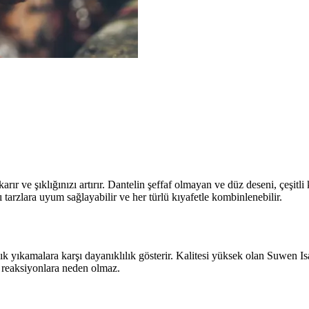
rır ve şıklığınızı artırır. Dantelin şeffaf olmayan ve düz deseni, çeşitli k
tarzlara uyum sağlayabilir ve her türlü kıyafetle kombinlenebilir.
sık yıkamalara karşı dayanıklılık gösterir. Kalitesi yüksek olan Suwen
k reaksiyonlara neden olmaz.