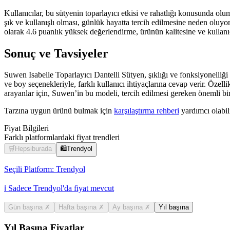
Kullanıcılar, bu sütyenin toparlayıcı etkisi ve rahatlığı konusunda ol
şık ve kullanışlı olması, günlük hayatta tercih edilmesine neden oluyo
olarak 4.6 puanlık yüksek değerlendirme, ürünün kalitesine ve kullanı
Sonuç ve Tavsiyeler
Suwen Isabelle Toparlayıcı Dantelli Sütyen, şıklığı ve fonksiyonelliği 
ve boy seçenekleriyle, farklı kullanıcı ihtiyaçlarına cevap verir. Özell
arayanlar için, Suwen’in bu modeli, tercih edilmesi gereken önemli bi
Tarzına uygun ürünü bulmak için
karşılaştırma rehberi
yardımcı olabili
Fiyat Bilgileri
Farklı platformlardaki fiyat trendleri
🛒
Hepsiburada
🛍️
Trendyol
Seçili Platform:
Trendyol
ℹ️ Sadece Trendyol'da fiyat mevcut
Gün başına
✗
Hafta başına
✗
Ay başına
✗
Yıl başına
Yıl Başına Fiyatlar