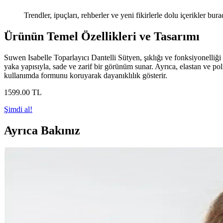
Trendler, ipuçları, rehberler ve yeni fikirlerle dolu içerikler bura
Ürünün Temel Özellikleri ve Tasarımı
Suwen Isabelle Toparlayıcı Dantelli Sütyen, şıklığı ve fonksiyonelliği b
yaka yapısıyla, sade ve zarif bir görünüm sunar. Ayrıca, elastan ve po
kullanımda formunu koruyarak dayanıklılık gösterir.
1599
.00
TL
Şimdi al!
Ayrıca Bakınız
Pecestore Siyah Günlük Deniz Mini Toparlayıcı Kadın
Pecestore'in siyah günlük deniz mini toparlayıcı kadın şortu, esnek kuma
S&W Sweet Women İncelten Yüksek Bel Seamless Korse
Yüksek performanslı, rahat ve şık kadın iç giyim ürünü, vücut hatlarını