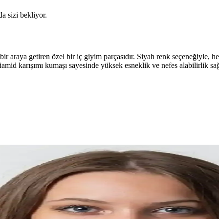
da sizi bekliyor.
ir araya getiren özel bir iç giyim parçasıdır. Siyah renk seçeneğiyle, herh
liamid karışımı kumaşı sayesinde yüksek esneklik ve nefes alabilirlik sa
 Şortu İncelemesi ve Kullanım Tavsiyeleri
şı ve şık tasarımıyla günlük kullanım ve plaj aktiviteleri için ideal, yü
 ve Şekillendirici İç Giyim
 nazikçe şekillendirir, pratik kullanım sağlar ve günlük şıklığa katkıda 