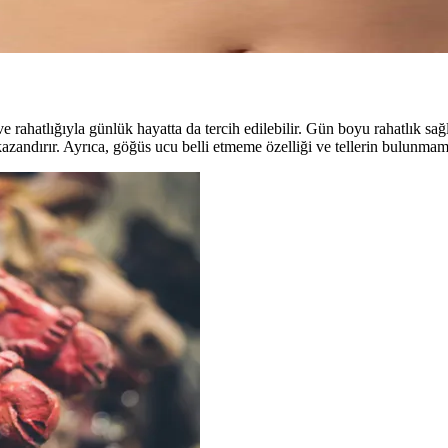
rımıyla gün boyunca konfor ve şıklık sunar, büyük beden uyumu ve day
ğı ve rahatlığıyla günlük hayatta da tercih edilebilir. Gün boyu rahatlık
azandırır. Ayrıca, göğüs ucu belli etmeme özelliği ve tellerin bulunmama