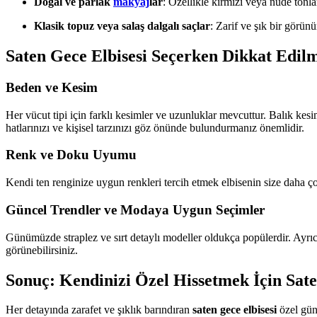
Doğal ve parlak
makyaj
lar
: Özellikle kırmızı veya nude tonlar
Klasik topuz veya salaş dalgalı saçlar
: Zarif ve şık bir görünü
Saten Gece Elbisesi Seçerken Dikkat Edil
Beden ve Kesim
Her vücut tipi için farklı kesimler ve uzunluklar mevcuttur. Balık ke
hatlarınızı ve kişisel tarzınızı göz önünde bulundurmanız önemlidir.
Renk ve Doku Uyumu
Kendi ten renginize uygun renkleri tercih etmek elbisenin size daha ço
Güncel Trendler ve Modaya Uygun Seçimler
Günümüzde straplez ve sırt detaylı modeller oldukça popülerdir. Ayrıca 
görünebilirsiniz.
Sonuç: Kendinizi Özel Hissetmek İçin Sate
Her detayında zarafet ve şıklık barındıran
saten gece elbisesi
özel günl