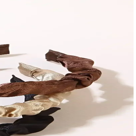
 malzemesi ve modern tasarımıyla fark yaratıyor.
kullanıcı yorumları ve seçim ipuçlarıyla size rehberlik ediyor.
erinizde fark yaratın.
 dengeyi yakalamanın yolları burada.
n ömürlü ve kolay bakım sağlar, kadınların favorisi olmaya aday.