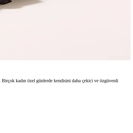
plana çıkarır, hafif ve yumuşak dokusuyla gece boyunca rahatlık
e zarif tasarımıyla saçlara zarar vermez, pratik takıp çıkarma
ırır. Birçok kadın özel günlerde kendisini daha çekici ve özgüvenli