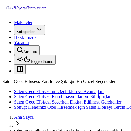
Makaleler
Kategoriler
Hakkımızda
Yazarlar
Ara...
⌘
K
Toggle theme
Saten Gece Elbisesi: Zarafet ve Şıklığın En Güzel Seçenekleri
Saten Gece Elbisesinin Özellikleri ve Avantajları
Saten Gece Elbisesi Kombinasyonları ve Stil İpuçları
Saten Gece Elbisesi Seçerken Dikkat Edilmesi Gerekenler
Sonuç: Kendinizi Özel Hissetmek İçin Saten Elbiseyi Tercih E
Ana Sayfa
saten-gece-elbisesi-zarafet-ve-sikligin-en-guzel-secenekleri