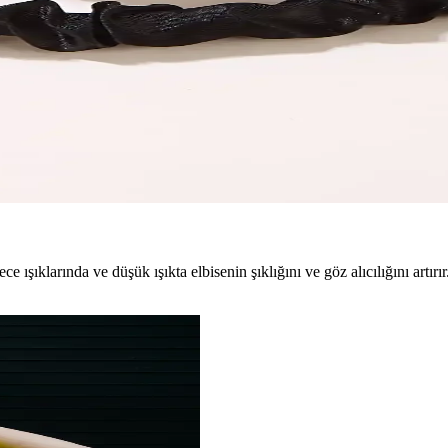
for Sunan Şık Gece Kıyafeti
ve konforu bir arada sunar. Minimal tasarımıyla doğal güzelliğinizi ön 
f Tasarımıyla Günlük ve Özel Kullanım İçin
ıyla günlük ve özel günlerinizde rahatlıkla kullanılır. Dayanıklı plastik v
gece ışıklarında ve düşük ışıkta elbisenin şıklığını ve göz alıcılığını art