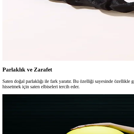
Sistina Saten Gecelik M397: Minimal Tasarım ve Kon
Sistina Saten Gecelik M397, %95 saten ve %5 likra karışımıyla şıklık 
sağlar.
CSR Aksesuar 3’lü Nude Saten Taç Seti Hafif ve Zari
CSR Aksesuar’ın bej renkli 3’lü nude saten taç seti, hafifliği ve şıklığ
özelliğiyle öne çıkar.
Parlaklık ve Zarafet
Saten doğal parlaklığı ile fark yaratır. Bu özelliği sayesinde özellikle 
hissetmek için saten elbiseleri tercih eder.