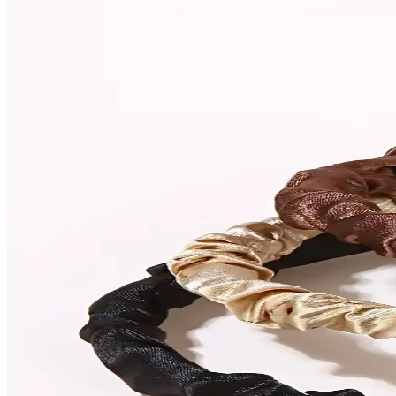
EDLİNGERİE Siyah Thaissa Saten Büstiyer Takımı:
Şık ve rahat tasarımıyla öne çıkan EDLİNGERİE Siyah Thaissa saten büs
Lafaba Kadın Abiye Elbiseleri Karşılaştırması: Renk,
İki farklı Lafaba kadın abiye elbise modelinin detaylı karşılaştırması
Lafaba Kadın Abiye Elbiseleri Karşılaştırması: Mavi
Lafaba markasının iki şık kadın abiye elbisesini detaylı karşılaştırıyor
Lafaba Kadın Abiye Elbiseleri Karşılaştırması: Laci
Lafaba markasının lacivert ve mürdüm abiye elbiseleri detaylı karşılaştı
Saten Elbise Kombinlerinde Renk ve Aksesuar Uyumu 
Saten elbiselerin parlak dokusu, doğru renk ve aksesuar seçimiyle şık
C&City 025 Kadın Saten Şortlu Gecelik Gri - Şıklık
C&City 025 Kadın Saten Şortlu Gecelik Gri, yumuşak dokusu ve şık tasa