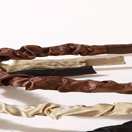
 Şıklık ve Konforun Bir Arada Sunumu
tiyer takımı, özel günler ve gece davetleri için ideal, yüksek kaliteli
 Tasarım ve Kullanım Özellikleri
yla kumaş, tasarım ve uyum özelliklerini keşfedin, doğru seçimi yapın.
 Volanlı ve Indigo Kayık Yaka Modelleri
uz. Mavi volanlı yırtmaçlı ve indigo kayık yaka saten elbise özellikleri, 
vert ve Mürdüm Seçenekleri
rmasıyla, tarzınıza uygun şık ve kaliteli seçenekleri keşfedin, özel günl
ile Şıklık Rehberi
lığı artırır. Düğün ve özel günlerde saten elbise kombinlerinde uyum ve
 ve Konforun Buluşması
rımıyla rahatlık ve şıklığı bir arada sunar. Türkiye üretimi olup, uzu