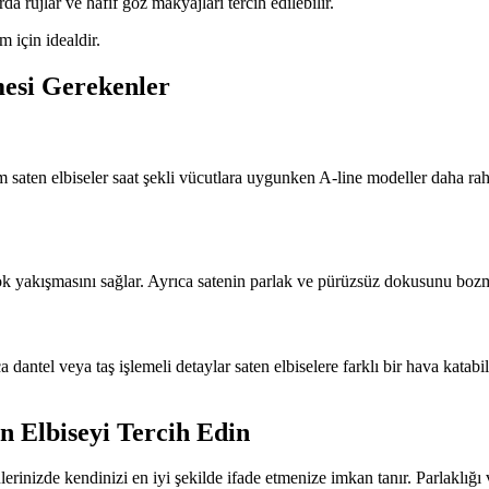
da rujlar ve hafif göz makyajları tercih edilebilir.
m için idealdir.
mesi Gerekenler
sim saten elbiseler saat şekli vücutlara uygunken A-line modeller daha 
k yakışmasını sağlar. Ayrıca satenin parlak ve pürüzsüz dokusunu bozmad
dantel veya taş işlemeli detaylar saten elbiselere farklı bir hava katab
n Elbiseyi Tercih Edin
erinizde kendinizi en iyi şekilde ifade etmenize imkan tanır. Parlaklığ