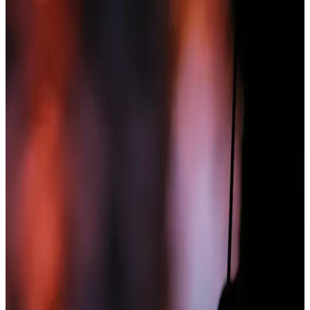
Lululemon, Skims, Vuori, Alo ve Comfrt markalarının ürün
dayanıklılığı ve bakım yöntemlerinin etkisi detaylıca değerlendirildi.
Bigdart 2423 Otantik Desenli Elbise Kadınlar İçin
Şık ve Rahat Tasarım Özellikleri
Bigdart 2423 otantik desenli elbise, canlı renkler ve rahat tasarımıyla
öne çıkar. %100 viskoz kumaş, şık görünüm ve hareket özgürlüğü
sağlar, kullanıcı yorumları ise genel olarak olumlu. Detaylar için
inceleyin.
Ritnice Kadın Rena Kemerli Likralı Siyah Palazzo
Pantolon İnceleme ve Özellikleri
Ritnice markasının yüksek bel, likralı ve şık tasarıma sahip siyah
palazzo pantolonu, rahatlık ve şıklığı bir arada sunuyor. Esnek
kumaşıyla hareket özgürlüğü sağlar, günlük ve özel
kombinasyonlara uygundur.
Genel Markalar Vizon Saten Babydoll Şort Takımı:
Şıklık ve Konforun Birleşimi
Vizon renkli saten babydoll şort takımı, rahatlık ve şıklığı bir arada