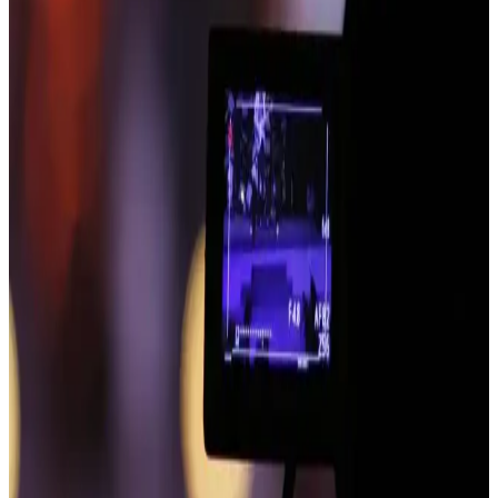
Kadın Sneakers ve Mont Kombinasyonları: Şıklık
ve Konforun En İyi Dengesi
Kadınlar için sneakers ve mont uyumu, rahatlık ve şıklığı bir araya
getirerek günlük ve spor tarzlara uyum sağlar. Renk ve model
seçimleriyle trendleri yakalayın.
Zara Tüylü Ceketler: Şık ve Konforlu Kış ve
Sonbahar Moda Parçaları
Zara'nın tüylü ceketleri, şıklık ve konforu bir arada sunar. Farklı
tasarım ve renk seçenekleriyle her tarz ve mevsime uygun, sıcak
tutan hafif modelleriyle dikkat çeker.
Mini Elbise Trendleri ve Stil İpuçları: Güncel
Modellerle Şıklığa Ulaşın
Bu sezon mini elbiseler, çeşitli tarzlar ve kombinasyon ipuçlarıyla
kadınların gardrobunda önemli yer tutuyor. Şıklık ve rahatlığı bir
arada yakalamak için detaylara dikkat edin.
Deri Mini Etekler: Moda Trendleri ve Stil