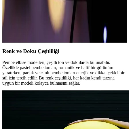
Deri Mini Etekler: Moda Trendleri ve Stil
İpuçlarıyla Şıklığınızı Yükseltin
Deri mini etekler, çok yönlü kullanımı ve şık duruşuyla modern
kadınların favorisi. Kalite, stil ve kombinasyon önerileriyle kendinizi
ifade edin.
Renk ve Doku Çeşitliliği
Pembe elbise modelleri, çeşitli ton ve dokularda bulunabilir.
Özellikle pastel pembe tonları, romantik ve hafif bir görünüm
yaratırken, parlak ve canlı pembe tonları enerjik ve dikkat çekici bir
stil için tercih edilir. Bu renk çeşitliliği, her kadın kendi tarzına
uygun bir modeli kolayca bulmasını sağlar.