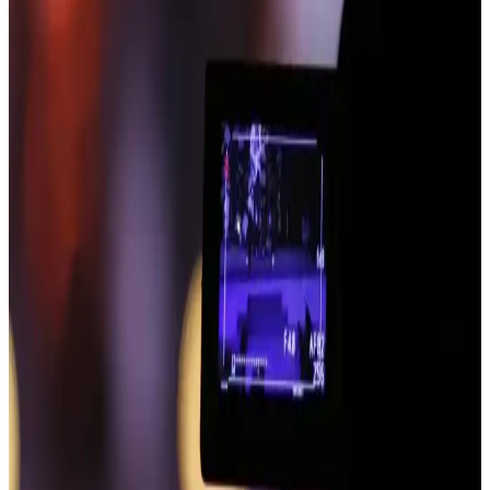
sunar. %100 polyester, kolay bakım ve günlük kullanım
avantajlarıyla evde şıklık sağlar.
Kadın Sneakers ve Mont Kombinasyonları: Şıklık
ve Konforun En İyi Dengesi
Kadınlar için sneakers ve mont uyumu, rahatlık ve şıklığı bir araya
getirerek günlük ve spor tarzlara uyum sağlar. Renk ve model
seçimleriyle trendleri yakalayın.
Zara Tüylü Ceketler: Şık ve Konforlu Kış ve
Sonbahar Moda Parçaları
Zara'nın tüylü ceketleri, şıklık ve konforu bir arada sunar. Farklı
tasarım ve renk seçenekleriyle her tarz ve mevsime uygun, sıcak
tutan hafif modelleriyle dikkat çeker.
Mini Elbise Trendleri ve Stil İpuçları: Güncel
Modellerle Şıklığa Ulaşın
Bu sezon mini elbiseler, çeşitli tarzlar ve kombinasyon ipuçlarıyla
kadınların gardrobunda önemli yer tutuyor. Şıklık ve rahatlığı bir
arada yakalamak için detaylara dikkat edin.