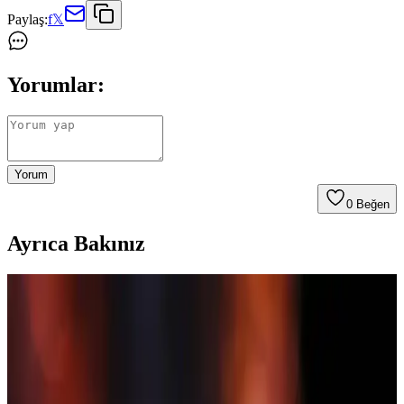
Paylaş:
f
𝕏
Yorumlar:
Yorum
0
Beğen
Ayrıca Bakınız
Lululemon, Skims, Vuori, Alo ve Comfrt Kadın
Giyim Markalarının Uzun Süreli Dayanıklılık
Analizi
198 kullanıcı ve 1.146 ürün üzerinden yapılan incelemede
Lululemon, Skims, Vuori, Alo ve Comfrt markalarının ürün