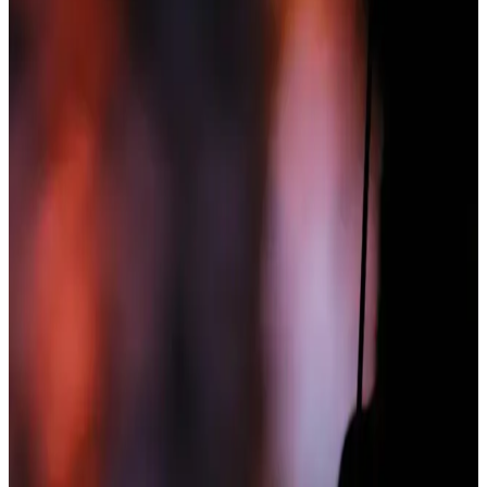
dayanıklılığı ve bakım yöntemlerinin etkisi detaylıca değerlendirildi.
Bigdart 2423 Otantik Desenli Elbise Kadınlar İçin
Şık ve Rahat Tasarım Özellikleri
Bigdart 2423 otantik desenli elbise, canlı renkler ve rahat tasarımıyla
öne çıkar. %100 viskoz kumaş, şık görünüm ve hareket özgürlüğü
sağlar, kullanıcı yorumları ise genel olarak olumlu. Detaylar için
inceleyin.
Ritnice Kadın Rena Kemerli Likralı Siyah Palazzo
Pantolon İnceleme ve Özellikleri
Ritnice markasının yüksek bel, likralı ve şık tasarıma sahip siyah
palazzo pantolonu, rahatlık ve şıklığı bir arada sunuyor. Esnek
kumaşıyla hareket özgürlüğü sağlar, günlük ve özel
kombinasyonlara uygundur.
Genel Markalar Vizon Saten Babydoll Şort Takımı:
Şıklık ve Konforun Birleşimi
Vizon renkli saten babydoll şort takımı, rahatlık ve şıklığı bir arada
sunar. %100 polyester, kolay bakım ve günlük kullanım
avantajlarıyla evde şıklık sağlar.