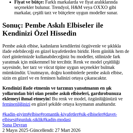
Fiyat ve bütçe:
Farklı markalarda ve fiyat aralıklarında
seçenekler bulunur. Trendyol, H&M veya OXXO gibi
markalar, çeşitli tarz ve bütçelere uygun modeller sunar.
Sonuç: Pembe Askılı Elbiseler ile
Kendinizi Özel Hissedin
Pembe askılı elbise, kadınların kendilerini özgüvenle ve şıklıkla
ifade edebileceği en güzel kıyafetlerden biridir. Hem günlük hem de
özel günlerinizde kullanabileceğiniz bu modeller, stilinizde fark
yaratmak için mükemmel bir tercihtir. Renk ve model çeşitliliği
sayesinde, her tarz ve vücut tipine uygun seçenekler bulmak
mümkündür. Unutmayın, doğru kombinlerle pembe askılı elbise,
sizin en güzel ve en feminen halinizi ortaya çıkaracaktır.
Kendinizi ifade etmenin ve tarzınızı yansıtmanın en şık
yollarından biri olan pembe askılı elbiseleri, gardırobunuza
eklemeyi ihmal etmeyin!
Bu renk ve model, özgünlüğünüzü ve
feminenliğinizi
en güzel şekilde ortaya koymanın anahtarıdır.
#
kadin-giyim
#
elbise
#
romantik-kiyafetler
#
sik-elbiseler
#
davet-
elbisesi
#
gunluk-siklik
#
kadin-modasi
Suna Devran
2 Mayıs 2025
·
Güncellendi:
27 Mart 2026