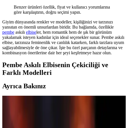
Benzer ürünleri özellik, fiyat ve kullanıcı yorumlarına
göre karşılaştırın, doğru seçimi yapın.
Giyim dünyasında renkler ve modeller, kişiliğinizi ve tarzınızı
yansıtan en önemli unsurlardan biridir. Bu bağlamda, özellikle
pembe
askılı
elbise
ler, hem romantik hem de şık bir görünüm
yakalamak isteyen kadınlar için ideal seçenekler sunar. Pembe askılı
elbise, tarzınıza feminenlik ve canlılık katarken, farklı tarzlara uyum
sağlayabilmesiyle de öne çıkar. İşte bu özel parçanın detaylarına ve
kombinasyon önerilerine dair her şeyi keşfetmeye hazır olun.
Pembe Askılı Elbisenin Çekiciliği ve
Farklı Modelleri
Ayrıca Bakınız
Lululemon, Skims, Vuori, Alo ve Comfrt Kadın
Giyim Markalarının Uzun Süreli Dayanıklılık
Analizi
198 kullanıcı ve 1.146 ürün üzerinden yapılan incelemede