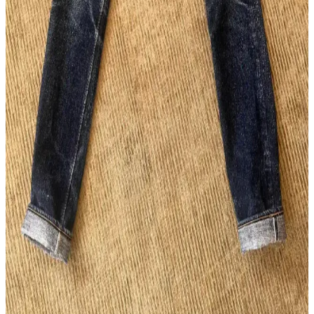
Raw Denim ve Sahte Ürünlerle Mücadelede Studio
D'Artisan Örneği ve Alışveriş Rehberi
Raw denim sektöründe sahte ürünler, özellikle Studio D'Artisan gibi
markalarda alıcıların orijinallik tespiti yapmasını zorlaştırıyor.
Güvenilir satıcı seçimi ve detaylı inceleme önem kazanıyor.
Wingman Denim 23oz Keten Denim: Güneydoğu
Asya'nın Ham Denim Trendleri ve Dayanıklılığı
Wingman Denim'in 23oz keten denim kotları, dayanıklılığı ve doğal
solma süreciyle ham denim tutkunlarının ilgisini çekiyor. Beden
seçenekleri ve tasarım eleştirileri markanın uluslararası pazardaki
konumunu etkiliyor.
Flat Head FN-D111 14.5oz Wide Straight LHT Kot
Pantolon Özellikleri ve Kullanıcı Yorumları
Flat Head FN-D111 14.5oz Wide Straight LHT, geniş kesimi, özgün
renk detayları ve dayanıklı kumaşıyla günlük kullanım için ideal bir
kot pantolon olarak öne çıkıyor. Beden uyumu ve solma özellikleri
kullanıcı deneyimlerine göre değişiyor.