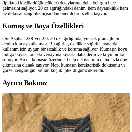
(iplikteki küçük düğümcükler) detaylarının daha belirgin hale
gelmesini sağlıyor. 20 oz ağırlığındaki denim, hem dayanıklılık hem
de dokusal zenginlik açısından önemli bir özellik taşıyor.
Kumaş ve Boya Özellikleri
Oni Asphalt 288 Ver 2.0, 20 oz ağırlığında, yüksek gramajlı bir
denim kumaş kullanıyor. Bu ağırlık, özellikle soğuk havalarda
kullanım için uygun bir sıcaklık ve koruma sağlıyor. Kumaşın koyu
indigo boyası, önceki versiyona kıyasla daha derin ve koyu bir ton
sunuyor. Bu da kumaşın üzerindeki nep detaylarının daha fazla öne
çıkmasına olanak tanıyor. Nep, kumaşın karakteristik dokusunu ve
görsel zenginliğini artıran küçük iplik düğümcükleridir.
Ayrıca Bakınız
Unbranded UB701 Raw Selvedge Denim: Geniş
Paça Kesim, Konfor ve Bakım Rehberi
Unbranded UB701, geniş paça raw selvedge denim pantolon olarak
sert kumaşı zamanla yumuşar. Kesim özellikleri, manşet detayları ve
bakım önerileriyle uzun ömürlü kullanım sağlar.