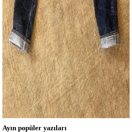
Wingman Denim'in 23oz keten denim kotları, dayanıklılığı ve doğal
solma süreciyle ham denim tutkunlarının ilgisini çekiyor. Beden
seçenekleri ve tasarım eleştirileri markanın uluslararası pazardaki
konumunu etkiliyor.
Flat Head FN-D111 14.5oz Wide Straight LHT Kot
Pantolon Özellikleri ve Kullanıcı Yorumları
Flat Head FN-D111 14.5oz Wide Straight LHT, geniş kesimi, özgün
renk detayları ve dayanıklı kumaşıyla günlük kullanım için ideal bir
kot pantolon olarak öne çıkıyor. Beden uyumu ve solma özellikleri
kullanıcı deneyimlerine göre değişiyor.
Pure Blue Japan SR-013 Raw Denim Pantolonların
5 Yıllık Kullanım ve Solma İncelemesi
Pure Blue Japan SR-013 model raw denim pantolon, 5 yıl boyunca
düzenli kullanımla kalın slubby kumaşı ve yoğun indigo boyası
sayesinde benzersiz solma desenleri ve dayanıklılık sunar.
Ayın popüler yazıları