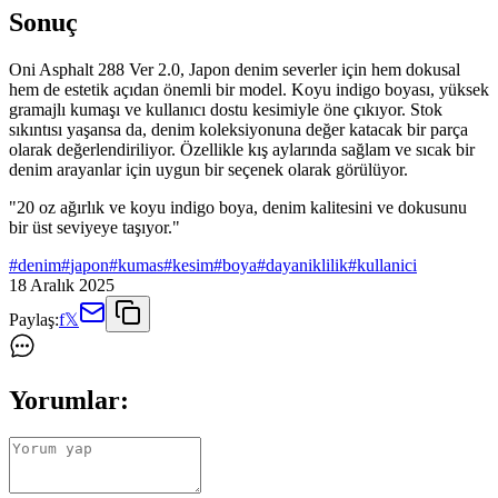
Sonuç
Oni Asphalt 288 Ver 2.0, Japon denim severler için hem dokusal
hem de estetik açıdan önemli bir model. Koyu indigo boyası, yüksek
gramajlı kumaşı ve kullanıcı dostu kesimiyle öne çıkıyor. Stok
sıkıntısı yaşansa da, denim koleksiyonuna değer katacak bir parça
olarak değerlendiriliyor. Özellikle kış aylarında sağlam ve sıcak bir
denim arayanlar için uygun bir seçenek olarak görülüyor.
"20 oz ağırlık ve koyu indigo boya, denim kalitesini ve dokusunu
bir üst seviyeye taşıyor."
#
denim
#
japon
#
kumas
#
kesim
#
boya
#
dayaniklilik
#
kullanici
18 Aralık 2025
Paylaş:
f
𝕏
Yorumlar: