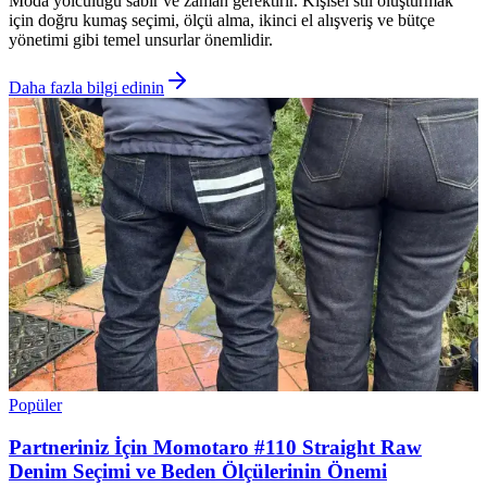
Moda yolculuğu sabır ve zaman gerektirir. Kişisel stil oluşturmak
için doğru kumaş seçimi, ölçü alma, ikinci el alışveriş ve bütçe
yönetimi gibi temel unsurlar önemlidir.
Daha fazla bilgi edinin
Popüler
Partneriniz İçin Momotaro #110 Straight Raw
Denim Seçimi ve Beden Ölçülerinin Önemi