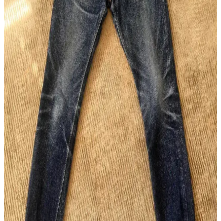
Detaylı İncelemesi
Japon raw denim markalarının farklı kumaş ağırlıkları, kesimleri ve
dayanıklılık özellikleri detaylı inceleniyor. Doğru fit ve kumaş
seçimi denim deneyimini belirliyor.
Omoto 0611 15.5oz Slub Relax Fit Button Fly:
Japon Selvedge Deniminde Yeni Bir Alternatif
Omoto'nun 0611 modeli, 15.5oz slub kumaşı ve rahat kesimiyle
Japon selvedge deniminde özgün bir seçenek sunuyor. Kaliteli
pamuk karışımı ve detaylara verilen önemle konfor ve dayanıklılık
sağlanıyor.
Raw Denim ve Sahte Ürünlerle Mücadelede Studio
D'Artisan Örneği ve Alışveriş Rehberi
Raw denim sektöründe sahte ürünler, özellikle Studio D'Artisan gibi
markalarda alıcıların orijinallik tespiti yapmasını zorlaştırıyor.
Güvenilir satıcı seçimi ve detaylı inceleme önem kazanıyor.
Wingman Denim 23oz Keten Denim: Güneydoğu
Asya'nın Ham Denim Trendleri ve Dayanıklılığı