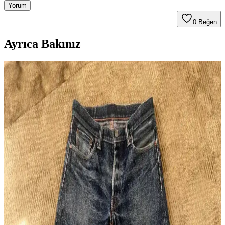
Yorum
0
Beğen
Ayrıca Bakınız
Unbranded UB701 Raw Selvedge Denim: Geniş
Paça Kesim, Konfor ve Bakım Rehberi
Unbranded UB701, geniş paça raw selvedge denim pantolon olarak
sert kumaşı zamanla yumuşar. Kesim özellikleri, manşet detayları ve
bakım önerileriyle uzun ömürlü kullanım sağlar.
Naked & Famous Red Elephant Denim: 14 Ay
Kullanımda Renk Solması ve Kumaş Özellikleri
Naked & Famous Red Elephant denim, 14 ay düzenli kullanımda
kırmızı ve mor tonlarda özgün renk solması sunar. 21 ons ağırlığında
olup yumuşak ve konforludur, sınırlı üretimdir.
Japon Raw Denim Koleksiyonları: Warehouse,
Samurai, Iron Heart ve Resolute Modellerinin