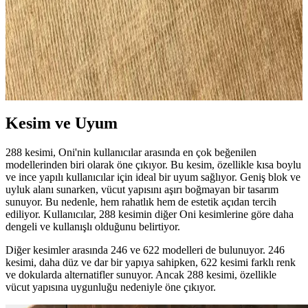
Pure Blue Japan SR-013 Raw Denim Pantolonların
5 Yıllık Kullanım ve Solma İncelemesi
Pure Blue Japan SR-013 model raw denim pantolon, 5 yıl boyunca
düzenli kullanımla kalın slubby kumaşı ve yoğun indigo boyası
sayesinde benzersiz solma desenleri ve dayanıklılık sunar.
Kesim ve Uyum
288 kesimi, Oni'nin kullanıcılar arasında en çok beğenilen
modellerinden biri olarak öne çıkıyor. Bu kesim, özellikle kısa boylu
ve ince yapılı kullanıcılar için ideal bir uyum sağlıyor. Geniş blok ve
uyluk alanı sunarken, vücut yapısını aşırı boğmayan bir tasarım
sunuyor. Bu nedenle, hem rahatlık hem de estetik açıdan tercih
ediliyor. Kullanıcılar, 288 kesimin diğer Oni kesimlerine göre daha
dengeli ve kullanışlı olduğunu belirtiyor.
Diğer kesimler arasında 246 ve 622 modelleri de bulunuyor. 246
kesimi, daha düz ve dar bir yapıya sahipken, 622 kesimi farklı renk
ve dokularda alternatifler sunuyor. Ancak 288 kesimi, özellikle
vücut yapısına uygunluğu nedeniyle öne çıkıyor.