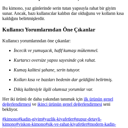
Bu kimono, yaz günlerinde serin tutan yapısıyla rahat bir giyim
sunar. Ancak, bazı kullanıcılar kalıbın dar olduğunu ve kolların kısa
kaldığını belirtmişlerdir.
Kullanıcı Yorumlarından Öne Çıkanlar
Kullanıcı yorumlarından öne çıkanlar:
İncecik ve yumuşacık, hafif kumaşı mükemmel.
Kurtarıcı oversize yapısı sayesinde çok rahat.
Kumaş kalitesi şahane, serin tutuyor.
Kolları kısa ve bazıları bedenin dar geldiğini belirtmiş.
Dikiş kalitesiyle ilgili olumsuz yorumlar var.
Her iki ürünü de daha yakından tanımak için
ilk ürünün genel
değerlendirmesi
ve
ikinci ürünün genel değerlendirmesi
seni
bekliyor.
#
kimono
#
kadin-giyim
#
yazlik-kiyafetler
#
gupur-detayli-
kimono
#
viskon-kimono
#
sik-ve-rahat-kiyafetler
#
modern-kadin-