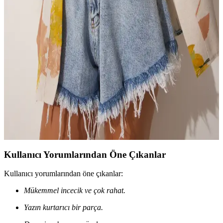
Brntekstil Welsoft Kimono Peluş Polar Sabahlık:
Sıcak ve Konforlu Ev Giyim Seçeneği
Brntekstil'in Welsoft Kimono Peluş Polar Sabahlık, yüksek ısı
yalıtımı ve yumuşak dokusuyla kış aylarında evde sıcaklık ve konfor
sağlar, geniş kalıbı ve şık tasarımıyla kullanıcı memnuniyetini artırır.
Happiness İstanbul Kadın Sarı Bej Desenli Keten
Viskon Kimono Rahat ve Şık Yaz Giyim Seçeneği
Happiness İstanbul’un sarı bej desenli keten-viskon kimono, hafif ve
nefes alabilen yapısıyla yaz aylarında rahatlık ve şıklık sağlar, çeşitli
kombinasyonlara uyum sağlar.
Kullanıcı Yorumlarından Öne Çıkanlar
Kullanıcı yorumlarından öne çıkanlar:
Mükemmel incecik ve çok rahat.
Yazın kurtarıcı bir parça.