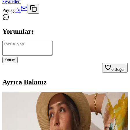
kiyafetleri
Paylaş:
f
𝕏
Yorumlar:
Yorum
0
Beğen
Ayrıca Bakınız
Bigdart 5833 Fırfırlı Kimono Siyah: Şık ve Rahat
Günlük Kullanım İçin Uygun Tasarım
Bigdart 5833 Fırfırlı Kimono, %100 polyester, siyah renk, hafif ve
şık tasarımıyla günlük ve yaz aylarında tercih edilebilir. Bakım ve
kullanım detaylarına dikkat edilmelidir.