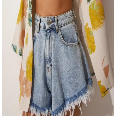
İmajButik'in lacivert ön bağlamalı kimono, şıklık ve konforu bir
arada sunar. Dayanıklı malzeme ve pratik kullanım özellikleriyle her
sezona uygun, modern ve zarif bir tercih.
Bigdart 5866 Nakışlı Örme Kimono Siyah Şıklık ve
Rahatlık Sunan Modern Tasarım
Bigdart 5866 nakışlı örme kimono, şık ve rahat tasarımıyla yaz
aylarında serin tutar, çeşitli kombinasyonlara uyum sağlar, dayanıklı
ve cilt dostu özellikleriyle öne çıkar.
Brntekstil Welsoft Kimono Peluş Polar Sabahlık:
Sıcak ve Konforlu Ev Giyim Seçeneği
Brntekstil'in Welsoft Kimono Peluş Polar Sabahlık, yüksek ısı
yalıtımı ve yumuşak dokusuyla kış aylarında evde sıcaklık ve konfor
sağlar, geniş kalıbı ve şık tasarımıyla kullanıcı memnuniyetini artırır.
Happiness İstanbul Kadın Sarı Bej Desenli Keten
Viskon Kimono Rahat ve Şık Yaz Giyim Seçeneği
Happiness İstanbul’un sarı bej desenli keten-viskon kimono, hafif ve