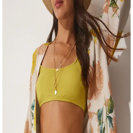
Orfeo Negro Nakışlı Kimono Ceket: Zarif ve Rahat
Günlük Giyim Parçası
Orfeo Negro'nun nakış detaylı kimono ceketi, hafif ve nefes alabilir
yapısıyla günlük kullanım için ideal, şık ve rahat bir seçenektir.
Happiness İstanbul Kadın Bej Mavi Desenli Keten
Viskon Kimono Şıklık ve Fonksiyonellik Sunar
Bej ve mavi tonlarında desenli, hafif ve nefes alabilen keten viskon
kimono, rahatlık ve şıklık arayanlar için mükemmel bir tercih. Çok
yönlü kullanımıyla günlük ve plajda şıklık sağlar.
İmajButik Pembe Ön Bağlamalı Kimono: Günlük
Şıklık ve Konfor Sunan Modern Tasarım
İmajButik'in pembe ön bağlamalı kimono, rahat ve şık tasarımıyla
günlük yaşamda enerjik ve modern görünüm sağlar, hafif kumaşıyla
yaz aylarına uygun, çok yönlü kullanıma olanak tanır.
İmajButik Lacivert Ön Bağlamalı Kimono: Günlük
Şıklık ve Konfor Sunan Modern Tasarım