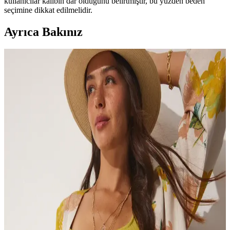
kullanıcılar kalıbın dar olduğunu belirtmiştir, bu yüzden beden
seçimine dikkat edilmelidir.
Ayrıca Bakınız
Bigdart 5833 Fırfırlı Kimono Siyah: Şık ve Rahat
Günlük Kullanım İçin Uygun Tasarım
Bigdart 5833 Fırfırlı Kimono, %100 polyester, siyah renk, hafif ve
şık tasarımıyla günlük ve yaz aylarında tercih edilebilir. Bakım ve
kullanım detaylarına dikkat edilmelidir.
Orfeo Negro Nakışlı Kimono Ceket: Zarif ve Rahat
Günlük Giyim Parçası
Orfeo Negro'nun nakış detaylı kimono ceketi, hafif ve nefes alabilir
yapısıyla günlük kullanım için ideal, şık ve rahat bir seçenektir.
Happiness İstanbul Kadın Bej Mavi Desenli Keten
Viskon Kimono Şıklık ve Fonksiyonellik Sunar
Bej ve mavi tonlarında desenli, hafif ve nefes alabilen keten viskon