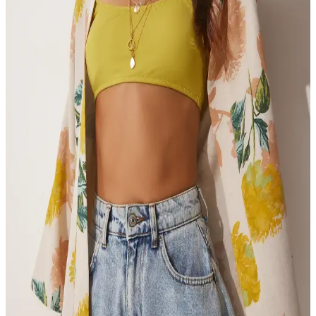
kimono, rahatlık ve şıklık arayanlar için mükemmel bir tercih. Çok
yönlü kullanımıyla günlük ve plajda şıklık sağlar.
İmajButik Pembe Ön Bağlamalı Kimono: Günlük
Şıklık ve Konfor Sunan Modern Tasarım
İmajButik'in pembe ön bağlamalı kimono, rahat ve şık tasarımıyla
günlük yaşamda enerjik ve modern görünüm sağlar, hafif kumaşıyla
yaz aylarına uygun, çok yönlü kullanıma olanak tanır.
İmajButik Lacivert Ön Bağlamalı Kimono: Günlük
Şıklık ve Konfor Sunan Modern Tasarım
İmajButik'in lacivert ön bağlamalı kimono, şıklık ve konforu bir
arada sunar. Dayanıklı malzeme ve pratik kullanım özellikleriyle her
sezona uygun, modern ve zarif bir tercih.
Bigdart 5866 Nakışlı Örme Kimono Siyah Şıklık ve
Rahatlık Sunan Modern Tasarım
Bigdart 5866 nakışlı örme kimono, şık ve rahat tasarımıyla yaz
aylarında serin tutar, çeşitli kombinasyonlara uyum sağlar, dayanıklı
ve cilt dostu özellikleriyle öne çıkar.