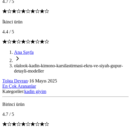
4.7
/
5
İkinci ürün
4.4
/
5
Ana Sayfa
olalook-kadin-kimono-karsilastirmasi-ekru-ve-siyah-gupur-
detayli-modeller
Tolga Devran
·
16 Mayıs 2025
En Çok Arananlar
Kategoriler:
kadin giyim
Birinci ürün
4.7
/
5