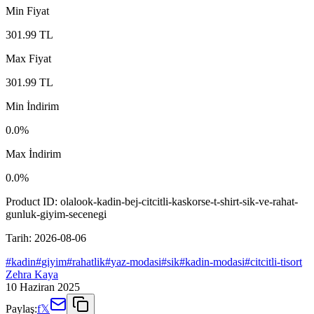
Min Fiyat
301.99
TL
Max Fiyat
301.99
TL
Min İndirim
0.0
%
Max İndirim
0.0
%
Product ID:
olalook-kadin-bej-citcitli-kaskorse-t-shirt-sik-ve-rahat-
gunluk-giyim-secenegi
Tarih:
2026-08-06
#
kadin
#
giyim
#
rahatlik
#
yaz-modasi
#
sik
#
kadin-modasi
#
citcitli-tisort
Zehra Kaya
10 Haziran 2025
Paylaş:
f
𝕏