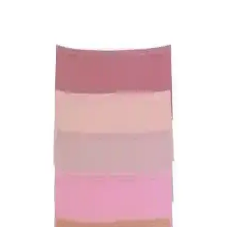
Kadın modasında davet kıyafetlerinden günlük kombinlere, beden
uyumundan renk seçimine kadar stil oluşturmanın püf noktaları ve
pratik öneriler bu yazıda detaylı şekilde ele alınıyor.
Naked and Famous True Girl Chocolate Milk
Selvedge: Kadınlara Özel Selvedge Denim Tasarımı
ve Özellikleri
Naked and Famous True Girl Chocolate Milk Selvedge, kadın
bedenine uygun kesimi ve çikolata renkli kenar ipliğiyle estetik bir
selvedge denim deneyimi sunar. Kumaş yumuşama süreci konforu
artırır.
DeFacto Kadın Çorapları Karşılaştırması:
Kaydırmaz Pilates ve Görünmez Babet Modelleri
İki farklı DeFacto kadın çorap modelinin malzeme, konfor,
dayanıklılık ve kullanıcı geri bildirimleri detaylı karşılaştırmasıyla en
uygun seçimi yapın.
Kadın Modasında Erkeklerin Takım Elbisesine
Eşdeğer Şık ve Çok Yönlü Parçalar