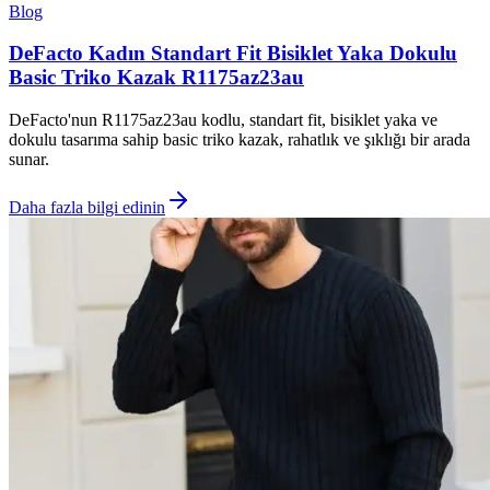
Blog
DeFacto Kadın Standart Fit Bisiklet Yaka Dokulu
Basic Triko Kazak R1175az23au
DeFacto'nun R1175az23au kodlu, standart fit, bisiklet yaka ve
dokulu tasarıma sahip basic triko kazak, rahatlık ve şıklığı bir arada
sunar.
Daha fazla bilgi edinin