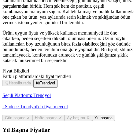
kadınların rahatlıkla tercih edebileceği, günlük hayatın vazgeçilmez
parçalarından biridir. Hem şık hem de pratiktir, çeşitli
kombinasyonlara uyum sağlar. Kaliteli kumaşı ve pratik kullanımıyla
öne çıkan bu ürün, yaz aylarında serin kalmak ve şıklığından ödün
vermek istemeyenler için ideal bir tercihtir.
Ürün, uygun fiyatı ve yüksek kullanıcı memnuniyeti ile öne
çıkarken, beden seçerken dikkatli olunması önerilir. Uzun boylu
kullanıcılar, boy uzunluğunun biraz fazla olabileceğini göz önünde
bulundurarak, beden tercihini ona göre yapmalıdır. Bu tişört, stilinizi
tamamlayacak, konforunuzu artıracak ve günlük şıklığınıza şıklık
katacak mükemmel bir seçenektir.
Fiyat Bilgileri
Farklı platformlardaki fiyat trendleri
🛒
Hepsiburada
🛍️
Trendyol
Seçili Platform:
Trendyol
ℹ️ Sadece Trendyol'da fiyat mevcut
Gün başına
✗
Hafta başına
✗
Ay başına
✗
Yıl başına
Yıl Başına Fiyatlar