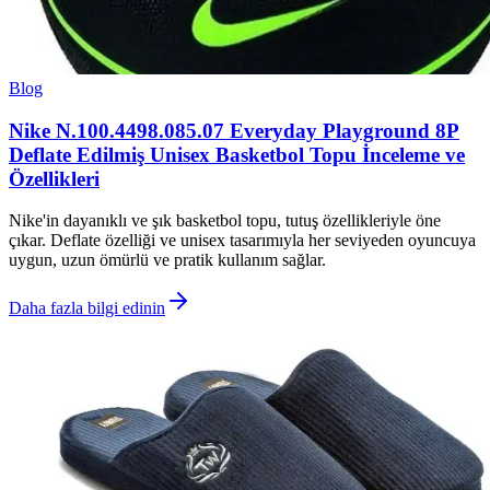
Blog
Nike N.100.4498.085.07 Everyday Playground 8P
Deflate Edilmiş Unisex Basketbol Topu İnceleme ve
Özellikleri
Nike'in dayanıklı ve şık basketbol topu, tutuş özellikleriyle öne
çıkar. Deflate özelliği ve unisex tasarımıyla her seviyeden oyuncuya
uygun, uzun ömürlü ve pratik kullanım sağlar.
Daha fazla bilgi edinin