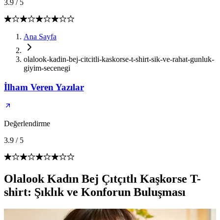
3.9
/
5
Ana Sayfa
olalook-kadin-bej-citcitli-kaskorse-t-shirt-sik-ve-rahat-gunluk-
giyim-secenegi
İlham Veren Yazılar
Değerlendirme
3.9
/
5
Olalook Kadın Bej Çıtçıtlı Kaşkorse T-
shirt: Şıklık ve Konforun Buluşması