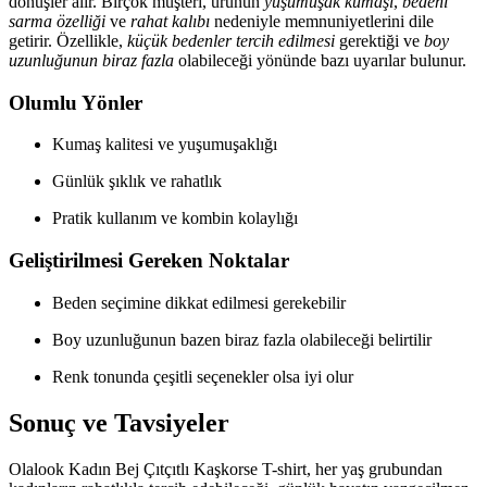
dönüşler alır. Birçok müşteri, ürünün
yuşumuşak kumaşı
,
bedeni
sarma özelliği
ve
rahat kalıbı
nedeniyle memnuniyetlerini dile
getirir. Özellikle,
küçük bedenler tercih edilmesi
gerektiği ve
boy
uzunluğunun biraz fazla
olabileceği yönünde bazı uyarılar bulunur.
Olumlu Yönler
Kumaş kalitesi ve yuşumuşaklığı
Günlük şıklık ve rahatlık
Pratik kullanım ve kombin kolaylığı
Geliştirilmesi Gereken Noktalar
Beden seçimine dikkat edilmesi gerekebilir
Boy uzunluğunun bazen biraz fazla olabileceği belirtilir
Renk tonunda çeşitli seçenekler olsa iyi olur
Sonuç ve Tavsiyeler
Olalook Kadın Bej Çıtçıtlı Kaşkorse T-shirt, her yaş grubundan