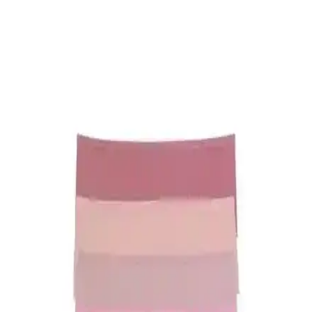
Kadın Moda Soruları ve Stil İpuçları: Davet
Kıyafetlerinden Günlük Kombinlere Kapsamlı
Rehber
Kadın modasında davet kıyafetlerinden günlük kombinlere, beden
uyumundan renk seçimine kadar stil oluşturmanın püf noktaları ve
pratik öneriler bu yazıda detaylı şekilde ele alınıyor.
Naked and Famous True Girl Chocolate Milk
Selvedge: Kadınlara Özel Selvedge Denim Tasarımı
ve Özellikleri
Naked and Famous True Girl Chocolate Milk Selvedge, kadın
bedenine uygun kesimi ve çikolata renkli kenar ipliğiyle estetik bir
selvedge denim deneyimi sunar. Kumaş yumuşama süreci konforu
artırır.
DeFacto Kadın Çorapları Karşılaştırması:
Kaydırmaz Pilates ve Görünmez Babet Modelleri
İki farklı DeFacto kadın çorap modelinin malzeme, konfor,
dayanıklılık ve kullanıcı geri bildirimleri detaylı karşılaştırmasıyla en