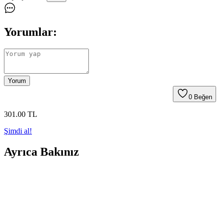
Yorumlar:
Yorum
0
Beğen
301
.00
TL
Şimdi al!
Ayrıca Bakınız
Kadın Moda Soruları ve Stil İpuçları: Davet
Kıyafetlerinden Günlük Kombinlere Kapsamlı
Rehber