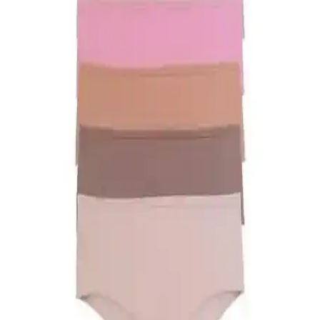
uygun seçimi yapın.
Kadın Modasında Erkeklerin Takım Elbisesine
Eşdeğer Şık ve Çok Yönlü Parçalar
Kadın modasında erkeklerin klasik takım elbisesine karşılık gelen
parçalar arasında küçük siyah elbise, iyi kesim blazer ve takım
elbiseler öne çıkar. Kişisel tercihler ve yaşam tarzı seçimlerde
belirleyicidir.
ELF PRIVE Premium Düz Pamuk Penye Şal
Turkuaz Renk ile Şıklık ve Konfor Bir Arada
Yüksek kaliteli pamuk yapısı ve canlı turkuaz rengiyle ELF PRIVE
şal, şıklık ve rahatlığı bir arada sunar. Hafif ve kolay şekil alabilen
tasarımıyla günlük kullanım için ideal.
Nanak Yeşil Likralı Kaymayan Bone: Rahat ve
Güvenli Günlük Kullanım İçin
Nanak Yeşil Likralı Kaymayan Bone, esnek yapısı ve geniş silikon
bantlarıyla güvenli ve rahat kullanım sağlar. Günlük şıklık ve
pratiklik sunar, uzun süre sabit kalır ve estetik görünüm sağlar.