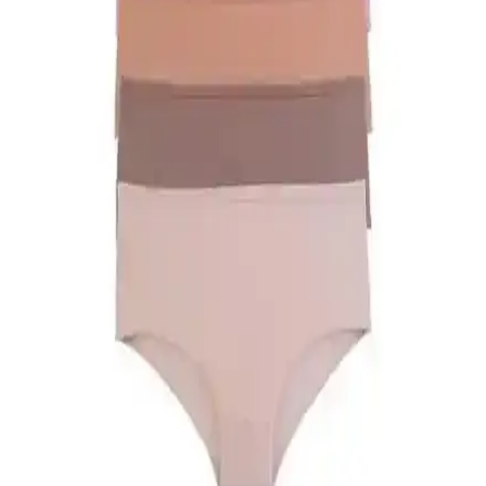
Kadın modasında erkeklerin klasik takım elbisesine karşılık gelen
parçalar arasında küçük siyah elbise, iyi kesim blazer ve takım
elbiseler öne çıkar. Kişisel tercihler ve yaşam tarzı seçimlerde
belirleyicidir.
ELF PRIVE Premium Düz Pamuk Penye Şal
Turkuaz Renk ile Şıklık ve Konfor Bir Arada
Yüksek kaliteli pamuk yapısı ve canlı turkuaz rengiyle ELF PRIVE
şal, şıklık ve rahatlığı bir arada sunar. Hafif ve kolay şekil alabilen
tasarımıyla günlük kullanım için ideal.
Nanak Yeşil Likralı Kaymayan Bone: Rahat ve
Güvenli Günlük Kullanım İçin
Nanak Yeşil Likralı Kaymayan Bone, esnek yapısı ve geniş silikon
bantlarıyla güvenli ve rahat kullanım sağlar. Günlük şıklık ve
pratiklik sunar, uzun süre sabit kalır ve estetik görünüm sağlar.
Rengamoda Kadın Pileli Etekli Kuşaklı Krep
Kumaş Elbise Günlük ve Şık Kullanım İçin
Rengamoda'nın krep kumaş ile tasarladığı, pileli ve kuşak detaylı
kadın elbisesi, hafifliği ve şıklığıyla günlük kullanım için ideal,