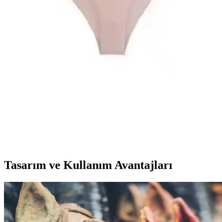
Rengamoda Kadın Pileli Etekli Kuşaklı Krep
Kumaş Elbise Günlük ve Şık Kullanım İçin
Rengamoda'nın krep kumaş ile tasarladığı, pileli ve kuşak detaylı
kadın elbisesi, hafifliği ve şıklığıyla günlük kullanım için ideal,
çeşitli renk seçenekleri sunar.
Nicoletta Kadın Külot Karşılaştırması: Yüksek Bel
ve Büyük Beden Paketleri Analizi
Nicoletta markasının yüksek bel ve büyük beden 5'li paket külotları,
kumaş kalitesi, konfor ve dayanıklılık kriterleriyle detaylı
karşılaştırılıyor. Ürünlerin özellikleri ve kullanıcı yorumlarıyla en
uygun seçeneği belirleyin.
Tasarım ve Kullanım Avantajları