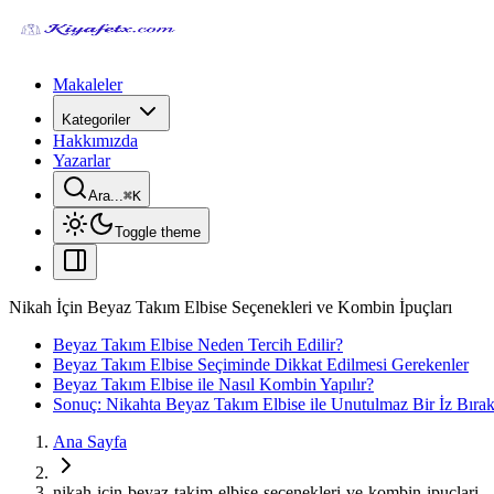
Makaleler
Kategoriler
Hakkımızda
Yazarlar
Ara...
⌘
K
Toggle theme
Nikah İçin Beyaz Takım Elbise Seçenekleri ve Kombin İpuçları
Beyaz Takım Elbise Neden Tercih Edilir?
Beyaz Takım Elbise Seçiminde Dikkat Edilmesi Gerekenler
Beyaz Takım Elbise ile Nasıl Kombin Yapılır?
Sonuç: Nikahta Beyaz Takım Elbise ile Unutulmaz Bir İz Bırak
Ana Sayfa
nikah-icin-beyaz-takim-elbise-secenekleri-ve-kombin-ipuclari