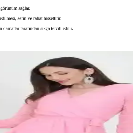
 görünüm sağlar.
dilmesi, serin ve rahat hissettirir.
damatlar tarafından sıkça tercih edilir.
çenekleri ve Trendler
ada sunar. Trendler arasında minimal tasarımlar, detaylı modeller ve çeşit
 Temel Kıyafet ve Aksesuarlar
in atmosferini belirler. Renk, stil ve konfora dikkat ederek mevsime v
uvaze Yaka ve Lila Şifon Elbise Özellikleri
şifon elbisesinin detaylı karşılaştırması yapılıyor. Her iki ürünün özelli