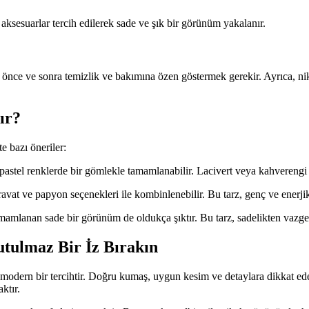
 aksesuarlar tercih edilerek sade ve şık bir görünüm yakalanır.
dan önce ve sonra temizlik ve bakımına özen göstermek gerekir. Ayrıca,
ır?
e bazı öneriler:
astel renklerde bir gömlekle tamamlanabilir. Lacivert veya kahverengi 
avat ve papyon seçenekleri ile kombinlenebilir. Bu tarz, genç ve enerjik 
mamlanan sade bir görünüm de oldukça şıktır. Bu tarz, sadelikten vazge
utulmaz Bir İz Bırakın
n modern bir tercihtir. Doğru kumaş, uygun kesim ve detaylara dikkat ed
ktır.