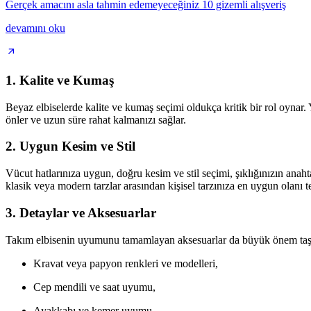
Gerçek amacını asla tahmin edemeyeceğiniz 10 gizemli alışveriş
devamını oku
1.
Kalite ve Kumaş
Beyaz elbiselerde kalite ve kumaş seçimi oldukça kritik bir rol oynar. 
önler ve uzun süre rahat kalmanızı sağlar.
2.
Uygun Kesim ve Stil
Vücut hatlarınıza uygun, doğru kesim ve stil seçimi, şıklığınızın anahtar
klasik veya modern tarzlar arasından kişisel tarzınıza en uygun olanı te
3.
Detaylar ve Aksesuarlar
Takım elbisenin uyumunu tamamlayan aksesuarlar da büyük önem taşır
Kravat veya papyon renkleri ve modelleri,
Cep mendili ve saat uyumu,
Ayakkabı ve kemer uyumu,