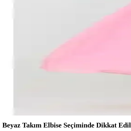
Neşeli Butik Kadın Şifon Elbise Karşılaştırması: Trend
İki farklı uzun şifon elbise modelinin detaylı karşılaştırmasıyla stil ve
Neşeli Butik Kadın Şifon Elbise Karşılaştırması: Stil v
Neşeli Butik'in iki popüler kadın şifon elbisesinin detaylı karşılaştırma
Neşeli Butik Kadın Kruvaze Yaka Bağlama Detaylı Şi
Neşeli Butik'in yeni sezon şifon elbisesi, kruvaze yaka ve bağlama detay
Neşeli Butik Kadın Kruvaze Yaka Bağlama Detaylı Uzu
Neşeli Butik'in uzun şifon elbisesi, kruvaze yaka ve bağlama detaylarıy
Neşeli Butik Kadın Kuşaklı Pudra Uzun Şifon Elbise 
Neşeli Butik'in pudra uzun şifon elbisesi, zarif tasarımı ve hafif kumaşı
Beyaz Takım Elbise Seçiminde Dikkat Edi