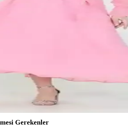
 ve Şıklık Analizi
 kaliteyi değerlendirin. Nikah ve özel günler için ideal seçenekleri ve ku
e Kalite Analizi
sıyla, stil, kalite ve kullanıcı yorumlarına göre en uygun seçimi yapabilir
fon Elbise Yeni Sezon Koleksiyonu
larıyla zarif ve rahat bir tercih. Midi boy, kloş kalıp ve canlı lacivert 
n Şifon Elbise Özellikleri ve Kullanım Alanları
la özel günler ve nikahlar için ideal, rahat ve şık tasarımıyla dikkat ç
Şıklık ve Zarafetin Modern Yansıması
yla özel günlerde şıklık ve konfor sağlıyor, çeşitli aksesuarlarla farklı ta
lmesi Gerekenler