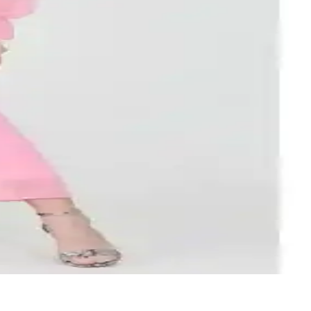
llanıcı yorumlarını öğrenin.
siniz.
renk seçeneğiyle her vücut tipine uygun, şık ve kullanışlı bir model.
eker. %100 polyester hafif kumaşıyla konfor sağlar.
rzlar yakalanabilir.