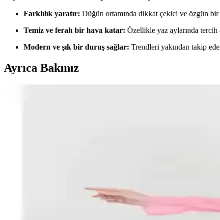
Farklılık yaratır:
Düğün ortamında dikkat çekici ve özgün bir
Temiz ve ferah bir hava katar:
Özellikle yaz aylarında tercih e
Modern ve şık bir duruş sağlar:
Trendleri yakından takip eden 
Ayrıca Bakınız
Kadınlar İçin Modern ve Şık Nikah Takım Elbisesi Se
Kadınlar için nikah takım elbisesi modelleri rahatlık ve şıklığı bir ar
hissedin.
Nikah Kombinleri: Renk, Stil ve Konforu Dengeleyen
Nikah kombinleri, gelinlik, damatlık ve aksesuarların uyumuyla tören
Neşeli Butik Kadın Elbiseleri Karşılaştırması: Haki Kr
Bu makalede, Neşeli Butik'in Haki kruvaze yaka dantel elbisesi ile Lila 
alışveriş için rehberlik sağlanıyor.