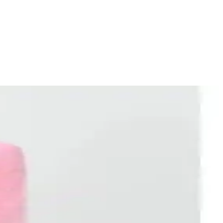
li renk seçenekleri bulunur. Doğru kesim ve konforla kendinizi en iyi
e temaya uygun seçimler yapmak önemlidir.
kleri, kullanıcı yorumları ve kullanım alanları incelenerek bilinçli