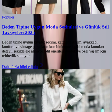
Popüler
Beden Tipine Uygun Moda Seçimleri ve Günlük Stil
Tavsiyeleri 2025
Beden tipine uygun kıyafet seçimi, katmanlı giyim, ayakkabı
konforu ve vintage parçaların kombinlenmesi gibi moda konuları
detaylı şekilde ele alınıyor. Stil önerileri günlük ve özel yaşam için
rehberlik sunuyor.
Daha fazla bilgi edinin