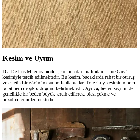
Pure Blue Japan SR-013 Raw Denim Pantolonların
5 Yıllık Kullanım ve Solma İncelemesi
Pure Blue Japan SR-013 model raw denim pantolon, 5 yıl boyunca
düzenli kullanımla kalın slubby kumaşı ve yoğun indigo boyası
sayesinde benzersiz solma desenleri ve dayanıklılık sunar.
Kesim ve Uyum
Dia De Los Muertos modeli, kullanıcılar tarafından "True Guy"
kesimiyle tercih edilmektedir. Bu kesim, bacaklarda rahat bir oturuş
ve estetik bir görünüm sunar. Kullanıcılar, True Guy kesiminin hem
rahat hem de şık olduğunu belirtmektedir. Ayrıca, beden seçiminde
genellikle bir beden büyük tercih edilerek, olası çekme ve
büzülmeler önlenmektedir.