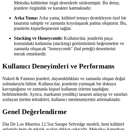
Meksika kültürüne özgü desenlerle süslenmiştir. Bu detay,
jeanlere özgünlük ve karakter katmaktadır.
Arka Yama:
Arka yama, kültürel temayı destekleyen özel bir
tasarıma sahiptir ve zamanla koyulaşarak patina oluşturur. Bu,
jeanlerin kişiselleşmesini sağlar.
Stacking ve Honeycomb:
Kullanıcılar, jeanlerin paça
kısmındaki katlanma (stacking) görünümünü beğenmekte ve
zamanla oluşacak "honeycomb" (bal peteği) desenlerini
merak etmektedir.
Kullanıcı Deneyimleri ve Performans
Naked & Famous jeanleri, dayanıklılıkları ve zamanla oluşan doğal
solmalarıyla bilinir. Kullanıcılar, jeanlerin yumuşak bir dokuya
kavuştuğunu ve zamanla kişisel kullanım izlerini taşıdığını
belirtmektedir. Ayrıca, markanın yenilikçi tasarım anlayışı ve sınırları
zorlayan üretim teknikleri, kullanıcı memnuniyetini artırmaktadır.
Genel Değerlendirme
Dia De Los Muertos 12.5oz Sarape Selvedge modeli, hem kültürel
anlamda hem de teknik açıdan dikkat çekicidir. Meksika-Amerikan