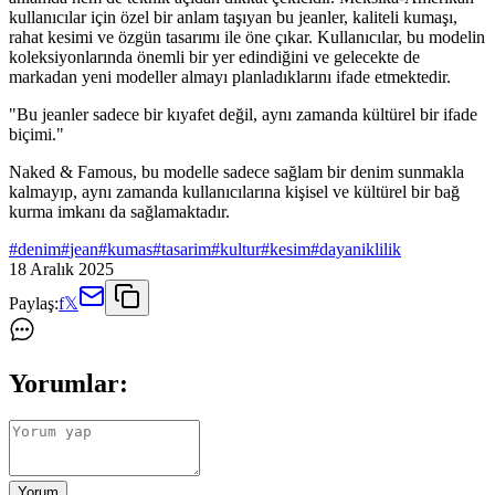
kullanıcılar için özel bir anlam taşıyan bu jeanler, kaliteli kumaşı,
rahat kesimi ve özgün tasarımı ile öne çıkar. Kullanıcılar, bu modelin
koleksiyonlarında önemli bir yer edindiğini ve gelecekte de
markadan yeni modeller almayı planladıklarını ifade etmektedir.
"Bu jeanler sadece bir kıyafet değil, aynı zamanda kültürel bir ifade
biçimi."
Naked & Famous, bu modelle sadece sağlam bir denim sunmakla
kalmayıp, aynı zamanda kullanıcılarına kişisel ve kültürel bir bağ
kurma imkanı da sağlamaktadır.
#
denim
#
jean
#
kumas
#
tasarim
#
kultur
#
kesim
#
dayaniklilik
18 Aralık 2025
Paylaş:
f
𝕏
Yorumlar:
Yorum