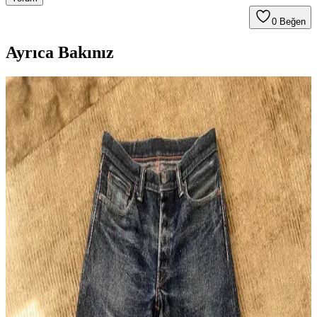
0
Beğen
Ayrıca Bakınız
Unbranded UB701 Raw Selvedge Denim: Geniş
Paça Kesim, Konfor ve Bakım Rehberi
Unbranded UB701, geniş paça raw selvedge denim pantolon olarak
sert kumaşı zamanla yumuşar. Kesim özellikleri, manşet detayları ve
bakım önerileriyle uzun ömürlü kullanım sağlar.
Naked & Famous Red Elephant Denim: 14 Ay
Kullanımda Renk Solması ve Kumaş Özellikleri
Naked & Famous Red Elephant denim, 14 ay düzenli kullanımda
kırmızı ve mor tonlarda özgün renk solması sunar. 21 ons ağırlığında
olup yumuşak ve konforludur, sınırlı üretimdir.
Japon Raw Denim Koleksiyonları: Warehouse,
Samurai, Iron Heart ve Resolute Modellerinin