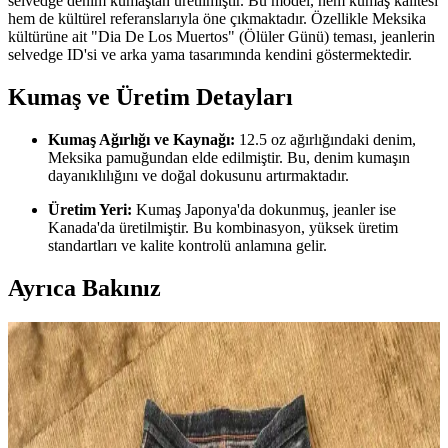
selvedge denim kumaştan üretilmiştir. Bu model, hem kumaş kalitesi
hem de kültürel referanslarıyla öne çıkmaktadır. Özellikle Meksika
kültürüne ait "Dia De Los Muertos" (Ölüler Günü) teması, jeanlerin
selvedge ID'si ve arka yama tasarımında kendini göstermektedir.
Kumaş ve Üretim Detayları
Kumaş Ağırlığı ve Kaynağı:
12.5 oz ağırlığındaki denim,
Meksika pamuğundan elde edilmiştir. Bu, denim kumaşın
dayanıklılığını ve doğal dokusunu artırmaktadır.
Üretim Yeri:
Kumaş Japonya'da dokunmuş, jeanler ise
Kanada'da üretilmiştir. Bu kombinasyon, yüksek üretim
standartları ve kalite kontrolü anlamına gelir.
Ayrıca Bakınız
Unbranded UB701 Raw Selvedge Denim: Geniş
Paça Kesim, Konfor ve Bakım Rehberi
Unbranded UB701, geniş paça raw selvedge denim pantolon olarak
sert kumaşı zamanla yumuşar. Kesim özellikleri, manşet detayları ve
bakım önerileriyle uzun ömürlü kullanım sağlar.