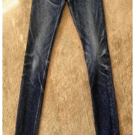
Detaylı İncelemesi
Japon raw denim markalarının farklı kumaş ağırlıkları, kesimleri ve
dayanıklılık özellikleri detaylı inceleniyor. Doğru fit ve kumaş
seçimi denim deneyimini belirliyor.
Omoto 0611 15.5oz Slub Relax Fit Button Fly:
Japon Selvedge Deniminde Yeni Bir Alternatif
Omoto'nun 0611 modeli, 15.5oz slub kumaşı ve rahat kesimiyle
Japon selvedge deniminde özgün bir seçenek sunuyor. Kaliteli
pamuk karışımı ve detaylara verilen önemle konfor ve dayanıklılık
sağlanıyor.
Raw Denim ve Sahte Ürünlerle Mücadelede Studio
D'Artisan Örneği ve Alışveriş Rehberi
Raw denim sektöründe sahte ürünler, özellikle Studio D'Artisan gibi
markalarda alıcıların orijinallik tespiti yapmasını zorlaştırıyor.
Güvenilir satıcı seçimi ve detaylı inceleme önem kazanıyor.
Wingman Denim 23oz Keten Denim: Güneydoğu
Asya'nın Ham Denim Trendleri ve Dayanıklılığı