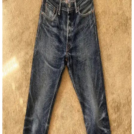
Naked & Famous Red Elephant Denim: 14 Ay
Kullanımda Renk Solması ve Kumaş Özellikleri
Naked & Famous Red Elephant denim, 14 ay düzenli kullanımda
kırmızı ve mor tonlarda özgün renk solması sunar. 21 ons ağırlığında
olup yumuşak ve konforludur, sınırlı üretimdir.
Japon Raw Denim Koleksiyonları: Warehouse,
Samurai, Iron Heart ve Resolute Modellerinin
Detaylı İncelemesi
Japon raw denim markalarının farklı kumaş ağırlıkları, kesimleri ve
dayanıklılık özellikleri detaylı inceleniyor. Doğru fit ve kumaş
seçimi denim deneyimini belirliyor.
Omoto 0611 15.5oz Slub Relax Fit Button Fly:
Japon Selvedge Deniminde Yeni Bir Alternatif
Omoto'nun 0611 modeli, 15.5oz slub kumaşı ve rahat kesimiyle
Japon selvedge deniminde özgün bir seçenek sunuyor. Kaliteli
pamuk karışımı ve detaylara verilen önemle konfor ve dayanıklılık
sağlanıyor.