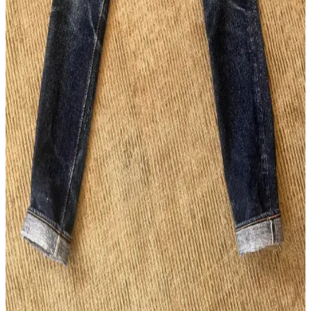
Raw Denim ve Sahte Ürünlerle Mücadelede Studio
D'Artisan Örneği ve Alışveriş Rehberi
Raw denim sektöründe sahte ürünler, özellikle Studio D'Artisan gibi
markalarda alıcıların orijinallik tespiti yapmasını zorlaştırıyor.
Güvenilir satıcı seçimi ve detaylı inceleme önem kazanıyor.
Wingman Denim 23oz Keten Denim: Güneydoğu
Asya'nın Ham Denim Trendleri ve Dayanıklılığı
Wingman Denim'in 23oz keten denim kotları, dayanıklılığı ve doğal
solma süreciyle ham denim tutkunlarının ilgisini çekiyor. Beden
seçenekleri ve tasarım eleştirileri markanın uluslararası pazardaki
konumunu etkiliyor.
Flat Head FN-D111 14.5oz Wide Straight LHT Kot
Pantolon Özellikleri ve Kullanıcı Yorumları
Flat Head FN-D111 14.5oz Wide Straight LHT, geniş kesimi, özgün
renk detayları ve dayanıklı kumaşıyla günlük kullanım için ideal bir
kot pantolon olarak öne çıkıyor. Beden uyumu ve solma özellikleri
kullanıcı deneyimlerine göre değişiyor.