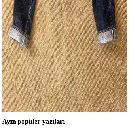
Wingman Denim'in 23oz keten denim kotları, dayanıklılığı ve doğal
solma süreciyle ham denim tutkunlarının ilgisini çekiyor. Beden
seçenekleri ve tasarım eleştirileri markanın uluslararası pazardaki
konumunu etkiliyor.
Flat Head FN-D111 14.5oz Wide Straight LHT Kot
Pantolon Özellikleri ve Kullanıcı Yorumları
Flat Head FN-D111 14.5oz Wide Straight LHT, geniş kesimi, özgün
renk detayları ve dayanıklı kumaşıyla günlük kullanım için ideal bir
kot pantolon olarak öne çıkıyor. Beden uyumu ve solma özellikleri
kullanıcı deneyimlerine göre değişiyor.
Pure Blue Japan SR-013 Raw Denim Pantolonların
5 Yıllık Kullanım ve Solma İncelemesi
Pure Blue Japan SR-013 model raw denim pantolon, 5 yıl boyunca
düzenli kullanımla kalın slubby kumaşı ve yoğun indigo boyası
sayesinde benzersiz solma desenleri ve dayanıklılık sunar.
Ayın popüler yazıları