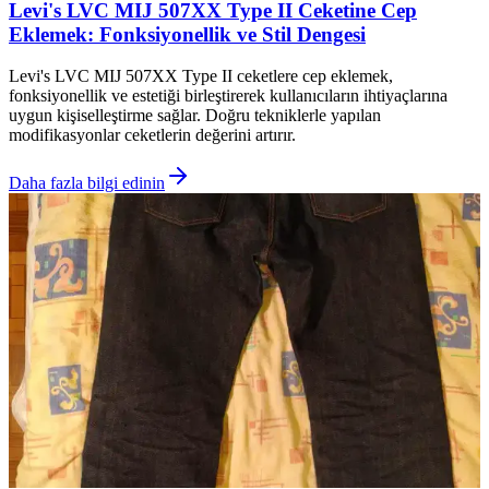
Levi's LVC MIJ 507XX Type II Ceketine Cep
Eklemek: Fonksiyonellik ve Stil Dengesi
Levi's LVC MIJ 507XX Type II ceketlere cep eklemek,
fonksiyonellik ve estetiği birleştirerek kullanıcıların ihtiyaçlarına
uygun kişiselleştirme sağlar. Doğru tekniklerle yapılan
modifikasyonlar ceketlerin değerini artırır.
Daha fazla bilgi edinin