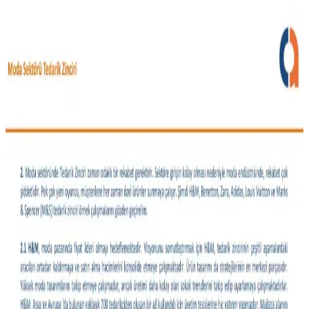
Moda Arayışında Bulunması Zor Giyim Ürünleri ve
Tüketici Beklentileri
Moda sektöründe beden uyumu, malzeme kalitesi ve tasarım
açısından aranan ancak nadiren bulunan giyim ürünleri tüketiciler
için zorluk yaratıyor. Bu durum sektörde gelişme ihtiyacını
gösteriyor.
Vücut Tipine ve İhtiyaçlara Göre Günlük Stil ve
Moda Önerileri
Moda seçimleri vücut tipi, bütçe ve yaşam tarzına göre değişir.
Pantolon kesimleri, iş kıyafetleri, özel gün kombinleri ve malzeme
tercihleriyle ilgili detaylı öneriler sunulmaktadır.
Gündelik Kullanım İçin Hafif Ceket Modelleri ve
Stil Önerileri
Gündelik kombinlere uygun hafif ceket modelleri, kumaş çeşitleri ve
stil önerileri detaylıca ele alınıyor. Kullanıcı deneyimleri ve marka
önerileriyle fonksiyonel ve şık seçimler sunuluyor.