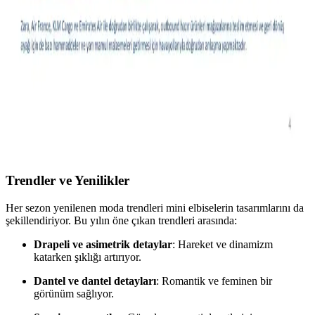
Kot pantolon seçiminde vücut tipi, ayakkabı uyumu ve stil
önceliklidir. Slim taper ince baldırlar için idealken, geniş paça farklı
tarz ve vücut tiplerine hitap eder. Düz kesimler zamansızdır.
Moda Ürünlerinde Olumsuz Yorumların Vücut Tipi
ve Stil Açısından Değerlendirilmesi
Moda ürünlerine dair olumsuz yorumlar, farklı beden ve stil
tercihleri için olumlu ipuçları sunar. Bu yazı, yorumların kişisel
uyum ve tercih açısından nasıl değerlendirilebileceğini inceliyor.
Trendler ve Yenilikler
Her sezon yenilenen moda trendleri mini elbiselerin tasarımlarını da
şekillendiriyor. Bu yılın öne çıkan trendleri arasında:
Drapeli ve asimetrik detaylar
: Hareket ve dinamizm
katarken şıklığı artırıyor.
Dantel ve dantel detayları
: Romantik ve feminen bir
görünüm sağlıyor.