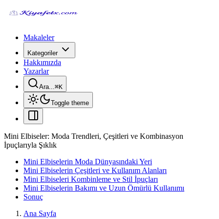
Makaleler
Kategoriler
Hakkımızda
Yazarlar
Ara...
⌘
K
Toggle theme
Mini Elbiseler: Moda Trendleri, Çeşitleri ve Kombinasyon
İpuçlarıyla Şıklık
Mini Elbiselerin Moda Dünyasındaki Yeri
Mini Elbiselerin Çeşitleri ve Kullanım Alanları
Mini Elbiseleri Kombinleme ve Stil İpuçları
Mini Elbiselerin Bakımı ve Uzun Ömürlü Kullanımı
Sonuç
Ana Sayfa