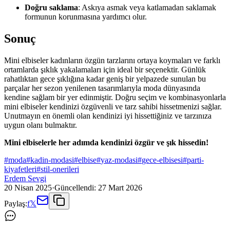
Doğru saklama
: Askıya asmak veya katlamadan saklamak
formunun korunmasına yardımcı olur.
Sonuç
Mini elbiseler kadınların özgün tarzlarını ortaya koymaları ve farklı
ortamlarda şıklık yakalamaları için ideal bir seçenektir. Günlük
rahatlıktan gece şıklığına kadar geniş bir yelpazede sunulan bu
parçalar her sezon yenilenen tasarımlarıyla moda dünyasında
kendine sağlam bir yer edinmiştir. Doğru seçim ve kombinasyonlarla
mini elbiseler kendinizi özgüvenli ve tarz sahibi hissetmenizi sağlar.
Unutmayın en önemli olan kendinizi iyi hissettiğiniz ve tarzınıza
uygun olanı bulmaktır.
Mini elbiselerle her adımda kendinizi özgür ve şık hissedin!
#
moda
#
kadin-modasi
#
elbise
#
yaz-modasi
#
gece-elbisesi
#
parti-
kiyafetleri
#
stil-onerileri
Erdem Sevgi
20 Nisan 2025
·
Güncellendi:
27 Mart 2026
Paylaş:
f
𝕏