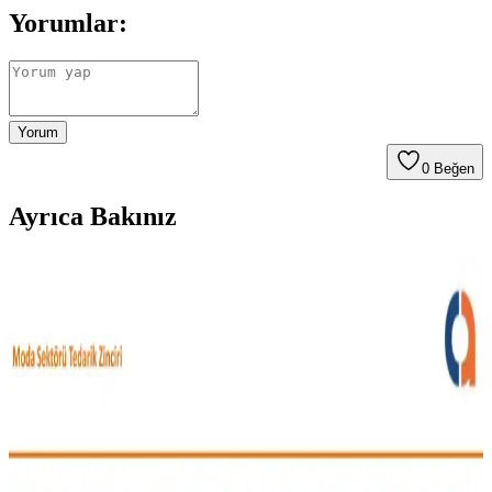
Yorumlar:
Yorum
0
Beğen
Ayrıca Bakınız
Moda Arayışında Bulunması Zor Giyim Ürünleri ve
Tüketici Beklentileri
Moda sektöründe beden uyumu, malzeme kalitesi ve tasarım
açısından aranan ancak nadiren bulunan giyim ürünleri tüketiciler
için zorluk yaratıyor. Bu durum sektörde gelişme ihtiyacını
gösteriyor.
Vücut Tipine ve İhtiyaçlara Göre Günlük Stil ve
Moda Önerileri