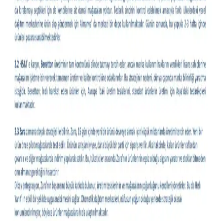
Moda ve Stil Soruları: İade Süreçleri, Stil Önerileri
ve Doğal Malzeme Arayışı
Moda ve stil alanında iade süreçleri, özel etkinlik kıyafetleri, doğal
malzeme arayışı ve vücut tipine uygun giyim önerileri detaylı şekilde
ele alınmıştır. Güvenli alışveriş ve aksesuar uyumu da tartışılmıştır.
Kel Erkekler İçin İş Kıyafetleriyle Uyumlu Şapka
Seçenekleri ve Kullanım İpuçları
Kel erkeklerin iş kıyafetleriyle uyumlu şapka seçimi, mevsim, ortam
ve konfor faktörleri göz önünde bulundurularak yapılmalıdır.
Beanie, düz şapka ve baseball şapkaları öne çıkar.
Kıyafetlerde Yazı Kullanımı: Moda, Anlam ve İfade
Aracı Olarak Yazılı Tasarımlar
Kıyafetlerde yazı kullanımı, sadece estetik değil, sosyal ve kişisel
mesajlar taşıyan önemli bir moda unsuru olarak öne çıkıyor.
Tasarımlar, mizah, protesto ve kültürel ifadelerle zenginleşiyor.
Slim Taper ve Geniş Paça Kot Pantolonların Vücut
Tipine ve Stile Göre Seçimi