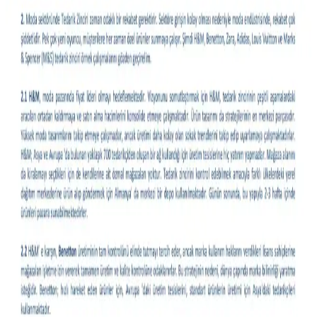
Moda seçimleri vücut tipi, bütçe ve yaşam tarzına göre değişir.
Pantolon kesimleri, iş kıyafetleri, özel gün kombinleri ve malzeme
tercihleriyle ilgili detaylı öneriler sunulmaktadır.
Gündelik Kullanım İçin Hafif Ceket Modelleri ve
Stil Önerileri
Gündelik kombinlere uygun hafif ceket modelleri, kumaş çeşitleri ve
stil önerileri detaylıca ele alınıyor. Kullanıcı deneyimleri ve marka
önerileriyle fonksiyonel ve şık seçimler sunuluyor.
Moda ve Stil Soruları: İade Süreçleri, Stil Önerileri
ve Doğal Malzeme Arayışı
Moda ve stil alanında iade süreçleri, özel etkinlik kıyafetleri, doğal
malzeme arayışı ve vücut tipine uygun giyim önerileri detaylı şekilde
ele alınmıştır. Güvenli alışveriş ve aksesuar uyumu da tartışılmıştır.
Kel Erkekler İçin İş Kıyafetleriyle Uyumlu Şapka
Seçenekleri ve Kullanım İpuçları
Kel erkeklerin iş kıyafetleriyle uyumlu şapka seçimi, mevsim, ortam