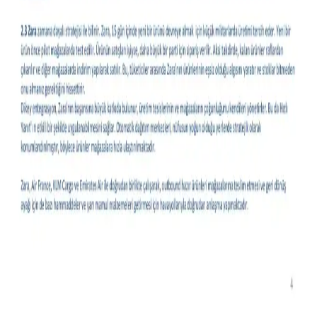
ve konfor faktörleri göz önünde bulundurularak yapılmalıdır.
Beanie, düz şapka ve baseball şapkaları öne çıkar.
Kıyafetlerde Yazı Kullanımı: Moda, Anlam ve İfade
Aracı Olarak Yazılı Tasarımlar
Kıyafetlerde yazı kullanımı, sadece estetik değil, sosyal ve kişisel
mesajlar taşıyan önemli bir moda unsuru olarak öne çıkıyor.
Tasarımlar, mizah, protesto ve kültürel ifadelerle zenginleşiyor.
Slim Taper ve Geniş Paça Kot Pantolonların Vücut
Tipine ve Stile Göre Seçimi
Kot pantolon seçiminde vücut tipi, ayakkabı uyumu ve stil
önceliklidir. Slim taper ince baldırlar için idealken, geniş paça farklı
tarz ve vücut tiplerine hitap eder. Düz kesimler zamansızdır.
Moda Ürünlerinde Olumsuz Yorumların Vücut Tipi
ve Stil Açısından Değerlendirilmesi
Moda ürünlerine dair olumsuz yorumlar, farklı beden ve stil
tercihleri için olumlu ipuçları sunar. Bu yazı, yorumların kişisel
uyum ve tercih açısından nasıl değerlendirilebileceğini inceliyor.