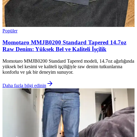
Popüler
Momotaro MMJB0200 Standard Tapered 14.7oz
Raw Denim: Yüksek Bel ve Kaliteli İşçilik
Momotaro MMJB0200 Standard Tapered modeli, 14.7oz ağırlığında
yüksek bel kesimi ve kaliteli işçiliğiyle raw denim tutkunlarına
konforlu ve şık bir deneyim sunuyor.
Daha fazla bilgi edinin