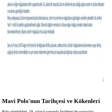
Aracı Olarak Yazılı Tasarımlar
Kıyafetlerde yazı kullanımı, sadece estetik değil, sosyal ve kişisel
mesajlar taşıyan önemli bir moda unsuru olarak öne çıkıyor.
Tasarımlar, mizah, protesto ve kültürel ifadelerle zenginleşiyor.
Slim Taper ve Geniş Paça Kot Pantolonların Vücut
Tipine ve Stile Göre Seçimi
Kot pantolon seçiminde vücut tipi, ayakkabı uyumu ve stil
önceliklidir. Slim taper ince baldırlar için idealken, geniş paça farklı
tarz ve vücut tiplerine hitap eder. Düz kesimler zamansızdır.
Moda Ürünlerinde Olumsuz Yorumların Vücut Tipi
ve Stil Açısından Değerlendirilmesi
Moda ürünlerine dair olumsuz yorumlar, farklı beden ve stil
tercihleri için olumlu ipuçları sunar. Bu yazı, yorumların kişisel
uyum ve tercih açısından nasıl değerlendirilebileceğini inceliyor.
Mavi Polo'nun Tarihçesi ve Kökenleri
Polo gömlekleri, 19. yüzyıl sonunda İngiltere’de sporcular