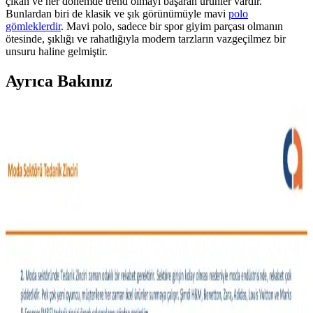
çıkan ve her dönemde trend olmayı başaran ürünler vardır.
Bunlardan biri de klasik ve şık görünümüyle mavi
polo
gömleklerdir
. Mavi polo, sadece bir spor giyim parçası olmanın
ötesinde, şıklığı ve rahatlığıyla modern tarzların vazgeçilmez bir
unsuru haline gelmiştir.
Ayrıca Bakınız
Moda Arayışında Bulunması Zor Giyim Ürünleri ve
Tüketici Beklentileri
Moda sektöründe beden uyumu, malzeme kalitesi ve tasarım
açısından aranan ancak nadiren bulunan giyim ürünleri tüketiciler
için zorluk yaratıyor. Bu durum sektörde gelişme ihtiyacını
gösteriyor.
Vücut Tipine ve İhtiyaçlara Göre Günlük Stil ve
Moda Önerileri
Moda seçimleri vücut tipi, bütçe ve yaşam tarzına göre değişir.
Pantolon kesimleri, iş kıyafetleri, özel gün kombinleri ve malzeme
tercihleriyle ilgili detaylı öneriler sunulmaktadır.