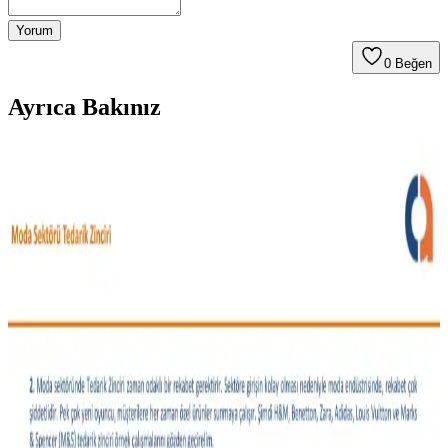
Yorum
0
Beğen
Ayrıca Bakınız
Moda Arayışında Bulunması Zor Giyim Ürünleri ve
Tüketici Beklentileri
Moda sektöründe beden uyumu, malzeme kalitesi ve tasarım
açısından aranan ancak nadiren bulunan giyim ürünleri tüketiciler
için zorluk yaratıyor. Bu durum sektörde gelişme ihtiyacını
gösteriyor.
Vücut Tipine ve İhtiyaçlara Göre Günlük Stil ve
Moda Önerileri
Moda seçimleri vücut tipi, bütçe ve yaşam tarzına göre değişir.
Pantolon kesimleri, iş kıyafetleri, özel gün kombinleri ve malzeme
tercihleriyle ilgili detaylı öneriler sunulmaktadır.