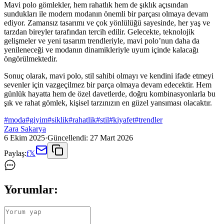
Mavi polo gömlekler, hem rahatlık hem de şıklık açısından
sundukları ile modern modanın önemli bir parçası olmaya devam
ediyor. Zamansız tasarımı ve çok yönlülüğü sayesinde, her yaş ve
tarzdan bireyler tarafından tercih edilir. Gelecekte, teknolojik
gelişmeler ve yeni tasarım trendleriyle, mavi polo’nun daha da
yenileneceği ve modanın dinamikleriyle uyum içinde kalacağı
öngörülmektedir.
Sonuç olarak, mavi polo, stil sahibi olmayı ve kendini ifade etmeyi
sevenler için vazgeçilmez bir parça olmaya devam edecektir. Hem
günlük hayatta hem de özel davetlerde, doğru kombinasyonlarla bu
şık ve rahat gömlek, kişisel tarzınızın en güzel yansıması olacaktır.
#
moda
#
giyim
#
siklik
#
rahatlik
#
stil
#
kiyafet
#
trendler
Zara Sakarya
6 Ekim 2025
·
Güncellendi:
27 Mart 2026
Paylaş:
f
𝕏
Yorumlar: