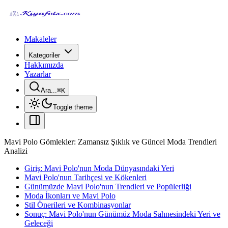
Makaleler
Kategoriler
Hakkımızda
Yazarlar
Ara...
⌘
K
Toggle theme
Mavi Polo Gömlekler: Zamansız Şıklık ve Güncel Moda Trendleri
Analizi
Giriş: Mavi Polo'nun Moda Dünyasındaki Yeri
Mavi Polo'nun Tarihçesi ve Kökenleri
Günümüzde Mavi Polo'nun Trendleri ve Popülerliği
Moda İkonları ve Mavi Polo
Stil Önerileri ve Kombinasyonlar
Sonuç: Mavi Polo'nun Günümüz Moda Sahnesindeki Yeri ve
Geleceği