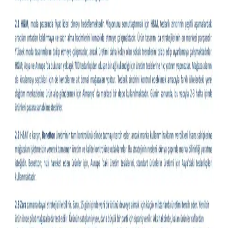
Gündelik Kullanım İçin Hafif Ceket Modelleri ve
Stil Önerileri
Gündelik kombinlere uygun hafif ceket modelleri, kumaş çeşitleri ve
stil önerileri detaylıca ele alınıyor. Kullanıcı deneyimleri ve marka
önerileriyle fonksiyonel ve şık seçimler sunuluyor.
Moda ve Stil Soruları: İade Süreçleri, Stil Önerileri
ve Doğal Malzeme Arayışı
Moda ve stil alanında iade süreçleri, özel etkinlik kıyafetleri, doğal
malzeme arayışı ve vücut tipine uygun giyim önerileri detaylı şekilde
ele alınmıştır. Güvenli alışveriş ve aksesuar uyumu da tartışılmıştır.
Kel Erkekler İçin İş Kıyafetleriyle Uyumlu Şapka
Seçenekleri ve Kullanım İpuçları
Kel erkeklerin iş kıyafetleriyle uyumlu şapka seçimi, mevsim, ortam
ve konfor faktörleri göz önünde bulundurularak yapılmalıdır.
Beanie, düz şapka ve baseball şapkaları öne çıkar.
Kıyafetlerde Yazı Kullanımı: Moda, Anlam ve İfade
Aracı Olarak Yazılı Tasarımlar