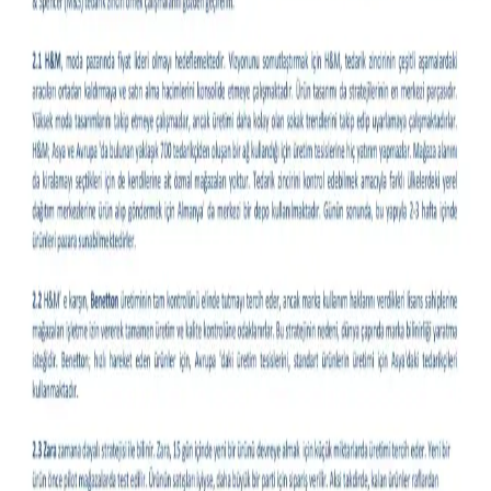
Gündelik Kullanım İçin Hafif Ceket Modelleri ve
Stil Önerileri
Gündelik kombinlere uygun hafif ceket modelleri, kumaş çeşitleri ve
stil önerileri detaylıca ele alınıyor. Kullanıcı deneyimleri ve marka
önerileriyle fonksiyonel ve şık seçimler sunuluyor.
Moda ve Stil Soruları: İade Süreçleri, Stil Önerileri
ve Doğal Malzeme Arayışı
Moda ve stil alanında iade süreçleri, özel etkinlik kıyafetleri, doğal
malzeme arayışı ve vücut tipine uygun giyim önerileri detaylı şekilde
ele alınmıştır. Güvenli alışveriş ve aksesuar uyumu da tartışılmıştır.
Kel Erkekler İçin İş Kıyafetleriyle Uyumlu Şapka
Seçenekleri ve Kullanım İpuçları
Kel erkeklerin iş kıyafetleriyle uyumlu şapka seçimi, mevsim, ortam
ve konfor faktörleri göz önünde bulundurularak yapılmalıdır.
Beanie, düz şapka ve baseball şapkaları öne çıkar.
Kıyafetlerde Yazı Kullanımı: Moda, Anlam ve İfade