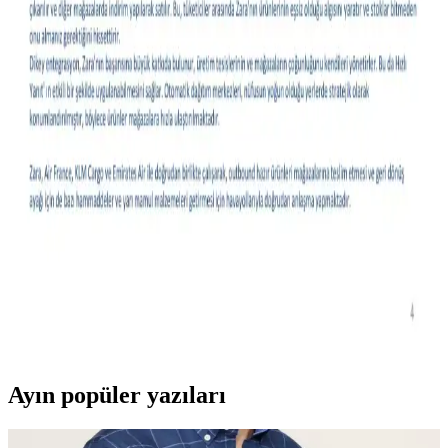
Kıyafetlerde yazı kullanımı, sadece estetik değil, sosyal ve kişisel
mesajlar taşıyan önemli bir moda unsuru olarak öne çıkıyor.
Tasarımlar, mizah, protesto ve kültürel ifadelerle zenginleşiyor.
Slim Taper ve Geniş Paça Kot Pantolonların Vücut
Tipine ve Stile Göre Seçimi
Kot pantolon seçiminde vücut tipi, ayakkabı uyumu ve stil
önceliklidir. Slim taper ince baldırlar için idealken, geniş paça farklı
tarz ve vücut tiplerine hitap eder. Düz kesimler zamansızdır.
Moda Ürünlerinde Olumsuz Yorumların Vücut Tipi
ve Stil Açısından Değerlendirilmesi
Moda ürünlerine dair olumsuz yorumlar, farklı beden ve stil
tercihleri için olumlu ipuçları sunar. Bu yazı, yorumların kişisel
uyum ve tercih açısından nasıl değerlendirilebileceğini inceliyor.
Ayın popüler yazıları