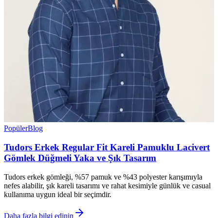
Popüler
Blog
Tudors Erkek Regular Fit Kareli Pamuklu Lacivert
Gömlek Düğmeli Yaka ve Şık Tasarım
Tudors erkek gömleği, %57 pamuk ve %43 polyester karışımıyla
nefes alabilir, şık kareli tasarımı ve rahat kesimiyle günlük ve casual
kullanıma uygun ideal bir seçimdir.
Daha fazla bilgi edinin