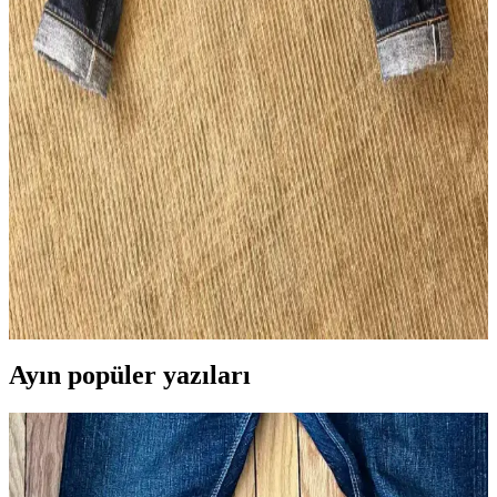
Flat Head FN-D111 14.5oz Wide Straight LHT Kot
Pantolon Özellikleri ve Kullanıcı Yorumları
Flat Head FN-D111 14.5oz Wide Straight LHT, geniş kesimi, özgün
renk detayları ve dayanıklı kumaşıyla günlük kullanım için ideal bir
kot pantolon olarak öne çıkıyor. Beden uyumu ve solma özellikleri
kullanıcı deneyimlerine göre değişiyor.
Pure Blue Japan SR-013 Raw Denim Pantolonların
5 Yıllık Kullanım ve Solma İncelemesi
Pure Blue Japan SR-013 model raw denim pantolon, 5 yıl boyunca
düzenli kullanımla kalın slubby kumaşı ve yoğun indigo boyası
sayesinde benzersiz solma desenleri ve dayanıklılık sunar.
Ayın popüler yazıları