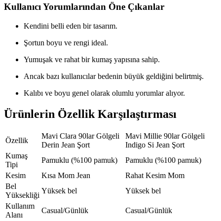
Kullanıcı Yorumlarından Öne Çıkanlar
Kendini belli eden bir tasarım.
Şortun boyu ve rengi ideal.
Yumuşak ve rahat bir kumaş yapısına sahip.
Ancak bazı kullanıcılar bedenin büyük geldiğini belirtmiş.
Kalıbı ve boyu genel olarak olumlu yorumlar alıyor.
Ürünlerin Özellik Karşılaştırması
Mavi Clara 90lar Gölgeli
Mavi Millie 90lar Gölgeli
Özellik
Derin Jean Şort
Indigo Si Jean Şort
Kumaş
Pamuklu (%100 pamuk)
Pamuklu (%100 pamuk)
Tipi
Kesim
Kısa Mom Jean
Rahat Kesim Mom
Bel
Yüksek bel
Yüksek bel
Yüksekliği
Kullanım
Casual/Günlük
Casual/Günlük
Alanı