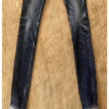
Omoto 0611 15.5oz Slub Relax Fit Button Fly:
Japon Selvedge Deniminde Yeni Bir Alternatif
Omoto'nun 0611 modeli, 15.5oz slub kumaşı ve rahat kesimiyle
Japon selvedge deniminde özgün bir seçenek sunuyor. Kaliteli
pamuk karışımı ve detaylara verilen önemle konfor ve dayanıklılık
sağlanıyor.
Raw Denim ve Sahte Ürünlerle Mücadelede Studio
D'Artisan Örneği ve Alışveriş Rehberi
Raw denim sektöründe sahte ürünler, özellikle Studio D'Artisan gibi
markalarda alıcıların orijinallik tespiti yapmasını zorlaştırıyor.
Güvenilir satıcı seçimi ve detaylı inceleme önem kazanıyor.
Wingman Denim 23oz Keten Denim: Güneydoğu
Asya'nın Ham Denim Trendleri ve Dayanıklılığı
Wingman Denim'in 23oz keten denim kotları, dayanıklılığı ve doğal
solma süreciyle ham denim tutkunlarının ilgisini çekiyor. Beden
seçenekleri ve tasarım eleştirileri markanın uluslararası pazardaki
konumunu etkiliyor.