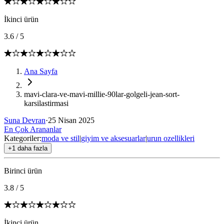
İkinci ürün
3.6
/
5
Ana Sayfa
mavi-clara-ve-mavi-millie-90lar-golgeli-jean-sort-
karsilastirmasi
Suna Devran
·
25 Nisan 2025
En Çok Arananlar
Kategoriler:
moda ve stil
|
giyim ve aksesuarlar
|
urun ozellikleri
+1 daha fazla
Birinci ürün
3.8
/
5
İkinci ürün