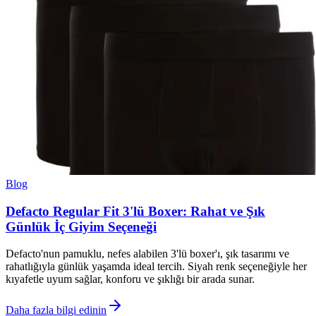
Blog
Defacto Regular Fit 3'lü Boxer: Rahat ve Şık
Günlük İç Giyim Seçeneği
Defacto'nun pamuklu, nefes alabilen 3'lü boxer'ı, şık tasarımı ve
rahatlığıyla günlük yaşamda ideal tercih. Siyah renk seçeneğiyle her
kıyafetle uyum sağlar, konforu ve şıklığı bir arada sunar.
Daha fazla bilgi edinin