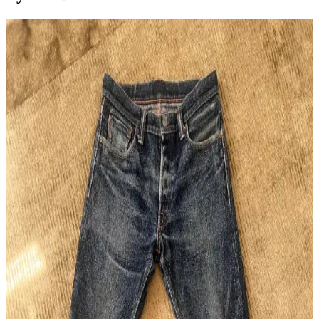
Unbranded UB701 Raw Selvedge Denim: Geniş
Paça Kesim, Konfor ve Bakım Rehberi
Unbranded UB701, geniş paça raw selvedge denim pantolon olarak
sert kumaşı zamanla yumuşar. Kesim özellikleri, manşet detayları ve
bakım önerileriyle uzun ömürlü kullanım sağlar.
Naked & Famous Red Elephant Denim: 14 Ay
Kullanımda Renk Solması ve Kumaş Özellikleri
Naked & Famous Red Elephant denim, 14 ay düzenli kullanımda
kırmızı ve mor tonlarda özgün renk solması sunar. 21 ons ağırlığında
olup yumuşak ve konforludur, sınırlı üretimdir.
Japon Raw Denim Koleksiyonları: Warehouse,
Samurai, Iron Heart ve Resolute Modellerinin
Detaylı İncelemesi
Japon raw denim markalarının farklı kumaş ağırlıkları, kesimleri ve
dayanıklılık özellikleri detaylı inceleniyor. Doğru fit ve kumaş
seçimi denim deneyimini belirliyor.