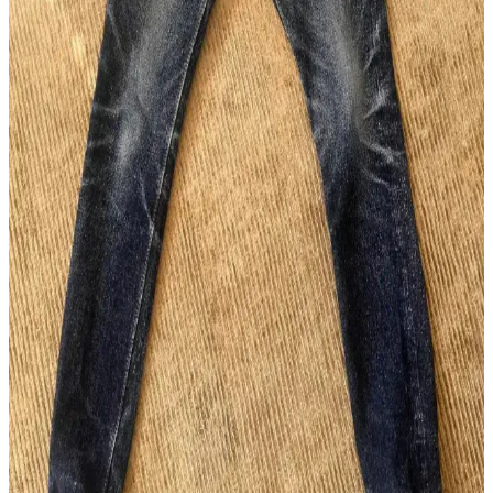
Omoto 0611 15.5oz Slub Relax Fit Button Fly:
Japon Selvedge Deniminde Yeni Bir Alternatif
Omoto'nun 0611 modeli, 15.5oz slub kumaşı ve rahat kesimiyle
Japon selvedge deniminde özgün bir seçenek sunuyor. Kaliteli
pamuk karışımı ve detaylara verilen önemle konfor ve dayanıklılık
sağlanıyor.
Raw Denim ve Sahte Ürünlerle Mücadelede Studio
D'Artisan Örneği ve Alışveriş Rehberi
Raw denim sektöründe sahte ürünler, özellikle Studio D'Artisan gibi
markalarda alıcıların orijinallik tespiti yapmasını zorlaştırıyor.
Güvenilir satıcı seçimi ve detaylı inceleme önem kazanıyor.
Wingman Denim 23oz Keten Denim: Güneydoğu
Asya'nın Ham Denim Trendleri ve Dayanıklılığı
Wingman Denim'in 23oz keten denim kotları, dayanıklılığı ve doğal
solma süreciyle ham denim tutkunlarının ilgisini çekiyor. Beden
seçenekleri ve tasarım eleştirileri markanın uluslararası pazardaki
konumunu etkiliyor.