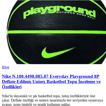
Blog
Nike N.100.4498.085.07 Everyday Playground 8P
Deflate Edilmiş Unisex Basketbol Topu İnceleme ve
Özellikleri
Nike'in dayanıklı ve şık basketbol topu, tutuş özellikleriyle öne
çıkar. Deflate özelliği ve unisex tasarımıyla her seviyeden oyuncuya
uygun, uzun ömürlü ve pratik kullanım sağlar.