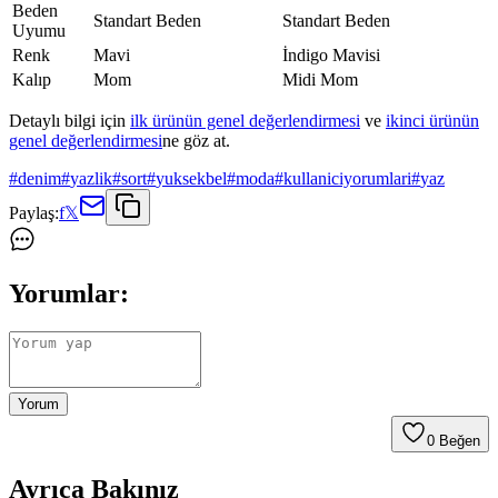
Beden
Standart Beden
Standart Beden
Uyumu
Renk
Mavi
İndigo Mavisi
Kalıp
Mom
Midi Mom
Detaylı bilgi için
ilk ürünün genel değerlendirmesi
ve
ikinci ürünün
genel değerlendirmesi
ne göz at.
#
denim
#
yazlik
#
sort
#
yuksekbel
#
moda
#
kullaniciyorumlari
#
yaz
Paylaş:
f
𝕏
Yorumlar:
Yorum
0
Beğen
Ayrıca Bakınız