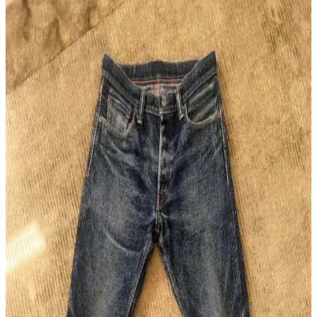
Unbranded UB701 Raw Selvedge Denim: Geniş
Paça Kesim, Konfor ve Bakım Rehberi
Unbranded UB701, geniş paça raw selvedge denim pantolon olarak
sert kumaşı zamanla yumuşar. Kesim özellikleri, manşet detayları ve
bakım önerileriyle uzun ömürlü kullanım sağlar.
Naked & Famous Red Elephant Denim: 14 Ay
Kullanımda Renk Solması ve Kumaş Özellikleri
Naked & Famous Red Elephant denim, 14 ay düzenli kullanımda
kırmızı ve mor tonlarda özgün renk solması sunar. 21 ons ağırlığında
olup yumuşak ve konforludur, sınırlı üretimdir.
Japon Raw Denim Koleksiyonları: Warehouse,
Samurai, Iron Heart ve Resolute Modellerinin
Detaylı İncelemesi
Japon raw denim markalarının farklı kumaş ağırlıkları, kesimleri ve
dayanıklılık özellikleri detaylı inceleniyor. Doğru fit ve kumaş
seçimi denim deneyimini belirliyor.