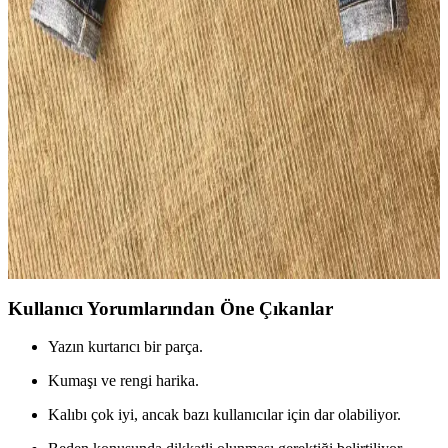
Flat Head FN-D111 14.5oz Wide Straight LHT Kot
Pantolon Özellikleri ve Kullanıcı Yorumları
Flat Head FN-D111 14.5oz Wide Straight LHT, geniş kesimi, özgün
renk detayları ve dayanıklı kumaşıyla günlük kullanım için ideal bir
kot pantolon olarak öne çıkıyor. Beden uyumu ve solma özellikleri
kullanıcı deneyimlerine göre değişiyor.
Pure Blue Japan SR-013 Raw Denim Pantolonların
5 Yıllık Kullanım ve Solma İncelemesi
Pure Blue Japan SR-013 model raw denim pantolon, 5 yıl boyunca
düzenli kullanımla kalın slubby kumaşı ve yoğun indigo boyası
sayesinde benzersiz solma desenleri ve dayanıklılık sunar.
Kullanıcı Yorumlarından Öne Çıkanlar
Yazın kurtarıcı bir parça.
Kumaşı ve rengi harika.
Kalıbı çok iyi, ancak bazı kullanıcılar için dar olabiliyor.