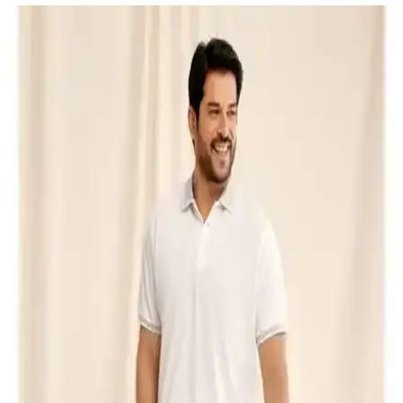
Erkekler İçin Rüzgarlık ve Yağmurluk Seçenekleri:
Şıklık ve Fonksiyonellik Bir Arada
Mevsim geçişlerinde şık ve fonksiyonel erkek rüzgarlık ve
yağmurluk seçenekleri, malzeme, tasarım ve kullanım alanlarıyla
hava koşullarına uygun giyim ipuçlarını sunuyor.
Bigart Ekose Astar Detaylı Erkek Pardesü ve
Trençkot Siyah - Şık ve Dayanıklı Kış Kıyafeti
Bigart'in ekose astarlı erkek pardesü ve trençkot modeli, siyah
rengin sadeliği ve dayanıklı kumaşıyla hem şıklık hem de
fonksiyonellik sunar. Geniş beden seçenekleriyle çeşitli vücut
tiplerine uyum sağlar, çok yönlü kullanım imkanı sağlar.
Altınyılz Classics Erkek Beyaz Slim Fit Dar Kesim
Keten Görünümlü Gömlek 100% Pamuk
%100 pamuk ve keten görünümlü tasarımıyla yaz aylarına uygun,
slim fit kesim erkek gömlek. Günlük ve casual tarzlara uygun şık ve
rahat seçenekler sunar.