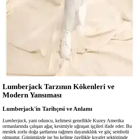
Tişörtleri Karşılaştırması ve Özellikleri
Bu makalede, D'S Damat açık sarı Pike dokulu ve U.S. Polo Assn.
beyaz slim fit polo yaka tişörtlerinin malzeme, tasarım ve
dayanıklılık özellikleri detaylı şekilde karşılaştırılıyor.
Altınyılz<dı>z ve Lufian Erkek Polo Tişörtleri
Karşılaştırması Günlük ve Şık Kullanım İçin
Altınyılz<dı>z Classics ve Lufian Laon Smart erkek polo tişörtleri,
kumaş, tasarım ve dayanıklılık açısından karşılaştırıldı. Her iki ürün
de şık ve rahat, farklı özelliklerle öne çıkıyor.
Lumberjack Tarzının Kökenleri ve
Modern Yansıması
Lumberjack'in Tarihçesi ve Anlamı
Lumberjack
, yani oduncu, kelimesi genellikle Kuzey Amerika
ormanlarında çalışan ağaç kesimiyle uğraşan işçileri ifade eder. Bu
meslek zorlu doğa şartlarına rağmen dayanıklılık ve güç sembolü
olmuştur. Günümüzde ise bu kelime özellikle kıyafet sektöründe