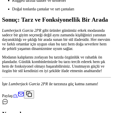
Rugged tarzda saatler ve kemerler
Doğal tonlarda çantalar ve sırt çantaları
Sonuç: Tarz ve Fonksiyonellik Bir Arada
Lumberjack Garcia 2PR
gibi ürünler günümüz erkek modasında
sadece bir giyim seçeneği değil aynı zamanda kişiliğinizi yansıtan
dayanıklılığı ve şıklığı bir arada sunan bir stil ifadesidir. Her mevsim
ve farklı ortamlar için uygun olan bu tarz hem doğa severlere hem
de şehirli yaşamın dinamizmine uyum sağlar.
Modanın kalıplarını zorlayan bu tarzda özgünlük ve rahatlık ön
plandadır. Günlük kombinlerinizde bu tarzı tercih ederek hem şık
hem de fonksiyonel olmayı başarabilirsiniz. Unutmayın güçlü ve
özgün bir stil kendinizi en iyi şekilde ifade etmenin anahtarıdır!
İşte
Lumberjack Garcia 2PR
ile tarzınıza güç katma zamanı!
Paylaş:
f
𝕏