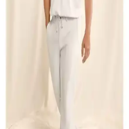
Buratti %100 Pamuklu V Yaka Slim Fit Erkek
Tişörtü Detaylı İnceleme ve Kullanım Önerileri
Buratti %100 pamuklu V yaka slim fit erkek tişörtü, şık tasarımı ve
yüksek konforuyla yaz ve ilkbahar aylarında ideal tercih. Dar kesim
ve nefes alabilir kumaşıyla günlük ve spor kombinlere uyum sağlar.
Erkek Korse Atletleri Karşılaştırması: Sıkılaştırıcı
Etki ve Kullanım Özellikleri
İki erkek korse atletinin malzeme, rahatlık ve sıkılaştırıcı etkilerini
karşılaştırıyoruz. Kullanıcı yorumlarıyla ürünlerin günlük kullanım
ve etkinlik seviyeleri hakkında detaylar sunuyoruz.
İki Erkek Polo Yaka Tişörtü Karşılaştırması:
Kumaş, Kesim ve Dayanıklılık Analizi
Bu makalede, Altınyılz<dı>z Classics ve D'S Damat erkek polo
yaka tişörtleri detaylı şekilde karşılaştırılıyor. Kumaş, kesim ve
dayanıklılık özellikleriyle her iki ürünün günlük kullanım
performansı inceleniyor.
D'S Damat ve U.S. Polo Assn. Erkek Polo Yaka