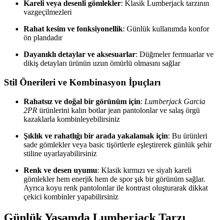
Kareli veya desenli gömlekler
: Klasik Lumberjack tarzının
vazgeçilmezleri
Rahat kesim ve fonksiyonellik
: Günlük kullanımda konfor
ön plandadır
Dayanıklı detaylar ve aksesuarlar
: Düğmeler fermuarlar ve
dikiş detayları ürünün uzun ömürlü olmasını sağlar
Stil Önerileri ve Kombinasyon İpuçları
Rahatsız ve doğal bir görünüm için
:
Lumberjack Garcia
2PR
ürünlerini kalın botlar jean pantolonlar ve salaş örgü
kazaklarla kombinleyebilirsiniz
Şıklık ve rahatlığı bir arada yakalamak için
: Bu ürünleri
sade gömlekler veya basic tişörtlerle eşleştirerek günlük şehir
stiline uyarlayabilirsiniz
Renk ve desen uyumu
: Klasik kırmızı ve siyah kareli
gömlekler hem enerjik hem de spor şık bir görünüm sağlar.
Ayrıca koyu renk pantolonlar ile kontrast oluşturarak dikkat
çekici kombinler yapabilirsiniz
Günlük Yaşamda Lumberjack Tarzı