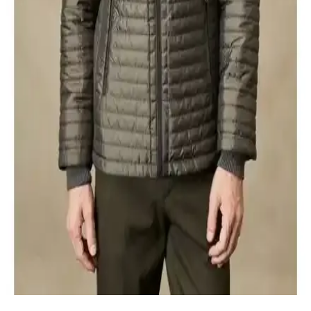
Lufian Luc Kaz Tüyü Erkek Mont Saks: Şık ve
Fonksiyonel Günlük Kullanım Montu
Lufian'ın Luc Kaz Tüyü Erkek Mont Saks modeli, su geçirmez,
hafif ve şık tasarımıyla şehir hayatına uygun, pratik ve dayanıklı bir
erkek montudur.
AVVA Erkek Lacivert Kaz Tüyü Dolgulu Mont
İncelemesi ve Detayları
AVVA erkek lacivert kaz tüyü dolgulu mont, dayanıklı kumaşı, şık
tasarımı ve yüksek ısı yalıtımıyla kışın favorisi. Su itici özellikleri ve
detaylı yapısıyla konfor sağlar.
Altınyılz<dı>z Classics ve AVVA Erkek Montları
Karşılaştırması: Özellikler ve Kullanıcı Yorumları
İki popüler erkek mont modelini karşılaştırıyoruz. Altınyılz<dı>>z
Classics'in hafif ve şık tasarımı ile AVVA'nın kaz tüyü dolgulu, su
itici montu arasındaki farkları keşfedin.