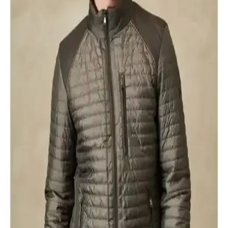
AVVA Erkek Montları Karşılaştırması: Kaz Tüyü ve
Hafif Şişme Modelleri Analizi
İki farklı AVVA erkek montu detaylı karşılaştırması: kaz tüyü ve
hafif şişme montların özellikleri, kullanıcı yorumları ve seçim
kriterleri hakkında bilgi içerir.
Erkek Kapüşonlu Montlar Karşılaştırması: Buratti
Slim Fit ve Freemen Spor Modelleri
Buratti Slim Fit ve Freemen Spor montlar, farklı özellikleri ve
kullanım alanlarıyla erkekler için ideal seçenekler sunuyor. Sıcak
tutma, malzeme ve tasarım açısından detaylı inceleme burada.
Lufian Andy Kaz Tüyü ve Mers Store Kışlık Mont
Karşılaştırması ve Özellikleri
Lufian Andy Kaz Tüyü ve Mers Store kışlık montlarının özellikleri,
kullanıcı yorumları ve avantajlarıyla ilgili kapsamlı karşılaştırma.
Hangi montun ihtiyaçlarınıza uygun olduğunu öğrenin.
Lufian Luc Kaz Tüyü Erkek Mont Saks: Şık ve