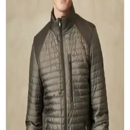
DeFacto'nun slim fit kapüşonlu parkası ve Lumberjack'in dayanıklı,
şık modeli arasındaki farkları öğrenerek en uygun seçimi yapın.
AVVA Erkek Montları Karşılaştırması: Kaz Tüyü ve
Hafif Şişme Modelleri Analizi
İki farklı AVVA erkek montu detaylı karşılaştırması: kaz tüyü ve
hafif şişme montların özellikleri, kullanıcı yorumları ve seçim
kriterleri hakkında bilgi içerir.
Erkek Kapüşonlu Montlar Karşılaştırması: Buratti
Slim Fit ve Freemen Spor Modelleri
Buratti Slim Fit ve Freemen Spor montlar, farklı özellikleri ve
kullanım alanlarıyla erkekler için ideal seçenekler sunuyor. Sıcak
tutma, malzeme ve tasarım açısından detaylı inceleme burada.
Lufian Andy Kaz Tüyü ve Mers Store Kışlık Mont
Karşılaştırması ve Özellikleri
Lufian Andy Kaz Tüyü ve Mers Store kışlık montlarının özellikleri,
kullanıcı yorumları ve avantajlarıyla ilgili kapsamlı karşılaştırma.
Hangi montun ihtiyaçlarınıza uygun olduğunu öğrenin.