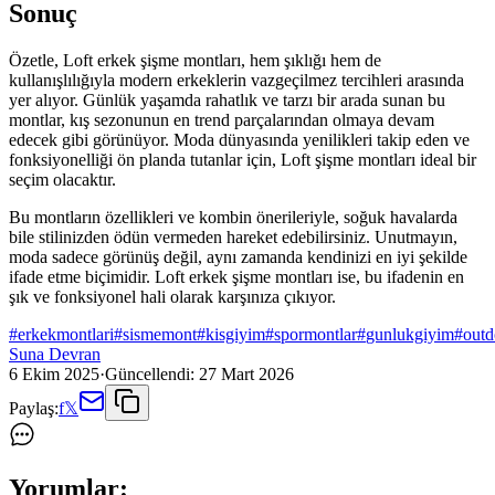
Sonuç
Özetle, Loft erkek şişme montları, hem şıklığı hem de
kullanışlılığıyla modern erkeklerin vazgeçilmez tercihleri arasında
yer alıyor. Günlük yaşamda rahatlık ve tarzı bir arada sunan bu
montlar, kış sezonunun en trend parçalarından olmaya devam
edecek gibi görünüyor. Moda dünyasında yenilikleri takip eden ve
fonksiyonelliği ön planda tutanlar için, Loft şişme montları ideal bir
seçim olacaktır.
Bu montların özellikleri ve kombin önerileriyle, soğuk havalarda
bile stilinizden ödün vermeden hareket edebilirsiniz. Unutmayın,
moda sadece görünüş değil, aynı zamanda kendinizi en iyi şekilde
ifade etme biçimidir. Loft erkek şişme montları ise, bu ifadenin en
şık ve fonksiyonel hali olarak karşınıza çıkıyor.
#
erkekmontlari
#
sismemont
#
kisgiyim
#
spormontlar
#
gunlukgiyim
#
outd
Suna Devran
6 Ekim 2025
·
Güncellendi:
27 Mart 2026
Paylaş:
f
𝕏
Yorumlar: