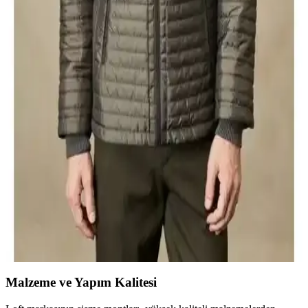
Fonksiyonel Günlük Kullanım Montu
Lufian'ın Luc Kaz Tüyü Erkek Mont Saks modeli, su geçirmez,
hafif ve şık tasarımıyla şehir hayatına uygun, pratik ve dayanıklı bir
erkek montudur.
AVVA Erkek Lacivert Kaz Tüyü Dolgulu Mont
İncelemesi ve Detayları
AVVA erkek lacivert kaz tüyü dolgulu mont, dayanıklı kumaşı, şık
tasarımı ve yüksek ısı yalıtımıyla kışın favorisi. Su itici özellikleri ve
detaylı yapısıyla konfor sağlar.
Altınyılz<dı>z Classics ve AVVA Erkek Montları
Karşılaştırması: Özellikler ve Kullanıcı Yorumları
İki popüler erkek mont modelini karşılaştırıyoruz. Altınyılz<dı>>z
Classics'in hafif ve şık tasarımı ile AVVA'nın kaz tüyü dolgulu, su
itici montu arasındaki farkları keşfedin.
Malzeme ve Yapım Kalitesi