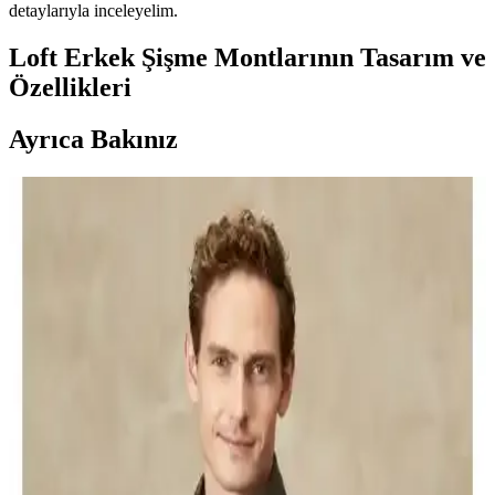
detaylarıyla inceleyelim.
Loft Erkek Şişme Montlarının Tasarım ve
Özellikleri
Ayrıca Bakınız
Erkek Montları Karşılaştırması: Kaz Tüyü ve Nakış
Detaylı Modellerin Özellikleri
Bu makalede, kaz tüyü ve nakış detaylı erkek montlarının malzeme,
tasarım ve kullanım özellikleri detaylı şekilde karşılaştırılıyor,
kullanıcı yorumlarıyla değerlendirilerek en uygun seçenekler
sunuluyor.
Erkekler İçin Kışlık Mont Seçenekleri: DeFacto ve
Lumberjack Modellerinin Karşılaştırması
İki popüler erkek kışlık montunu detaylı karşılaştırıyoruz.
DeFacto'nun slim fit kapüşonlu parkası ve Lumberjack'in dayanıklı,
şık modeli arasındaki farkları öğrenerek en uygun seçimi yapın.