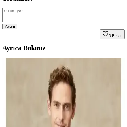
Yorum
0
Beğen
Ayrıca Bakınız
Erkek Montları Karşılaştırması: Kaz Tüyü ve Nakış
Detaylı Modellerin Özellikleri
Bu makalede, kaz tüyü ve nakış detaylı erkek montlarının malzeme,
tasarım ve kullanım özellikleri detaylı şekilde karşılaştırılıyor,
kullanıcı yorumlarıyla değerlendirilerek en uygun seçenekler
sunuluyor.
Erkekler İçin Kışlık Mont Seçenekleri: DeFacto ve
Lumberjack Modellerinin Karşılaştırması
İki popüler erkek kışlık montunu detaylı karşılaştırıyoruz.