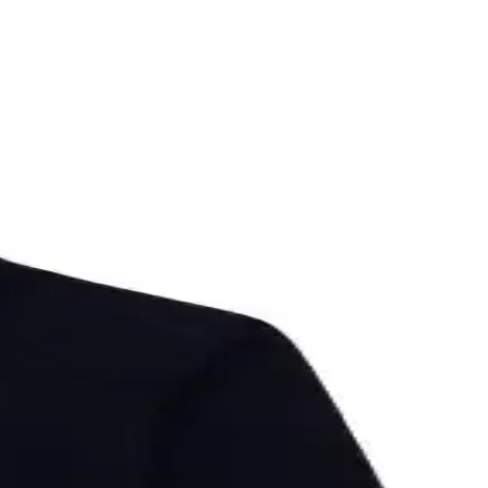
ve sade kravatla iş görüşmelerinde profesyonel stil oluşturulur.
 tasarımıyla öne çıkıyor.
uk ve likra karışımı kumaşıyla konfor sağlar.