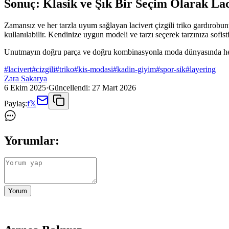
Sonuç: Klasik ve Şık Bir Seçim Olarak Lac
Zamansız ve her tarzla uyum sağlayan lacivert çizgili triko gardırobu
kullanılabilir. Kendinize uygun modeli ve tarzı seçerek tarzınıza sofist
Unutmayın doğru parça ve doğru kombinasyonla moda dünyasında her zama
#
lacivert
#
cizgili
#
triko
#
kis-modasi
#
kadin-giyim
#
spor-sik
#
layering
Zara Sakarya
6 Ekim 2025
·
Güncellendi:
27 Mart 2026
Paylaş:
f
𝕏
Yorumlar:
Yorum