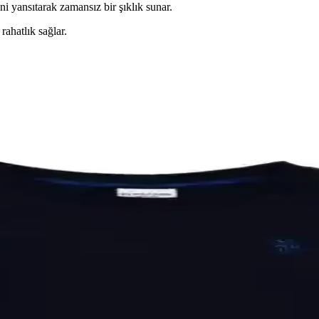
ini yansıtarak zamansız bir şıklık sunar.
ahatlık sağlar.
 Seçimi ve İş Görüşmesi Stili
arı öne çıkar. Kahverengi ve yeşil tonları alternatif olup, beyaz gömlek 
nksiyonellik Bir Arada
maşıyla günlük kullanım için ideal, şık ve rahat bir seçenektir.
ı Yırtmaçlı Elbise TrendyFashion
tmaç detaylarıyla günlük ve şık kombinler için ideal, rahat ve dayanıklı
Tunik Günlük ve Casual Kullanım İçin
 ve şık tasarımıyla günlük ve casual tarzlara uygun, yüksek kaliteli pam