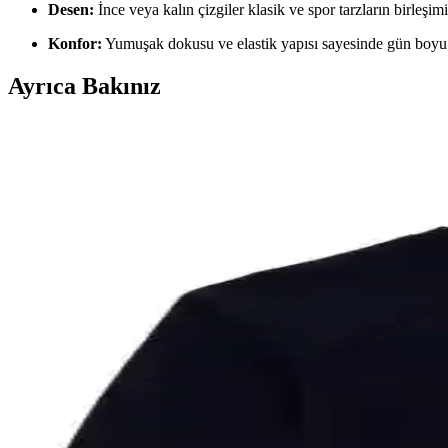
Desen:
İnce veya kalın çizgiler klasik ve spor tarzların birleşim
Konfor:
Yumuşak dokusu ve elastik yapısı sayesinde gün boyu r
Ayrıca Bakınız
Tommy Hilfiger Lacivert Pantolonlarla Uyumlu Blazer
Tommy Hilfiger lacivert pantolonlarla uyumlu blazer seçiminde gri tonl
U.S. Polo Assn. Kadın Lacivert Gömlek: Şıklık ve Fo
U.S. Polo Assn. kadın lacivert gömlek, modern tasarımı ve dayanıklı ku
Kadın Lacivert Modal Kumaş Yandan Bağlama Detayl
TrendyFashion'ın lacivert modal kumaş elbisesi, yandan bağlama ve yır
LOCCO Kadın Yaka Büzgülü Bel Bağlamalı Lacivert 
LOCCO'nun lacivert, yaka detaylı ve bel bağlamalı tunik, rahat kesimi