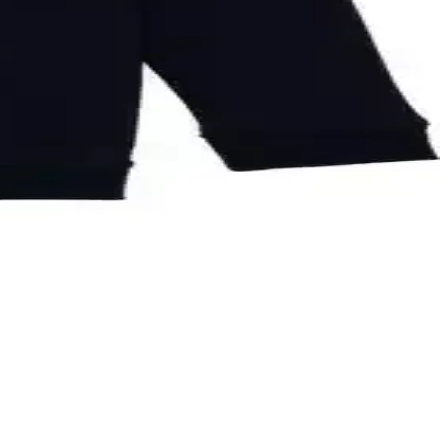
es alabilir ve dayanıklıdır.
ir arada sunar.
eçeneği sunar.
rşılaştırılıyor. Doğru seçim yapmanız için önemli bilgiler içeriyor.