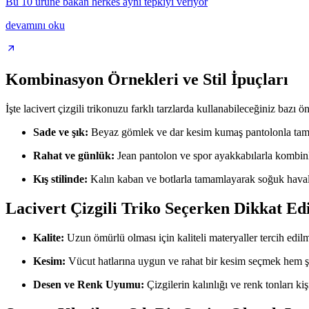
Bu 10 ürüne bakan herkes aynı tepkiyi veriyor
devamını oku
Kombinasyon Örnekleri ve Stil İpuçları
İşte lacivert çizgili trikonuzu farklı tarzlarda kullanabileceğiniz bazı ön
Sade ve şık:
Beyaz gömlek ve dar kesim kumaş pantolonla tamaml
Rahat ve günlük:
Jean pantolon ve spor ayakkabılarla kombinle
Kış stilinde:
Kalın kaban ve botlarla tamamlayarak soğuk havala
Lacivert Çizgili Triko Seçerken Dikkat Ed
Kalite:
Uzun ömürlü olması için kaliteli materyaller tercih edilm
Kesim:
Vücut hatlarına uygun ve rahat bir kesim seçmek hem şı
Desen ve Renk Uyumu:
Çizgilerin kalınlığı ve renk tonları ki