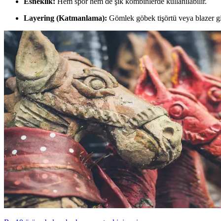
Esneklik:
Hem spor hem de şık kombinlerde kullanılabilir.
Layering (Katmanlama):
Gömlek göbek tişörtü veya blazer gib