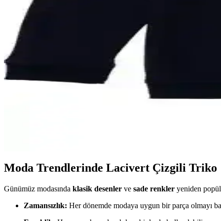
Koza İç Giyim Erkek Ekose Pamuklu Lacivert Pijama 
Koza İç Giyim'in ekose desenli ve lacivert renkli erkek pijama takımı, 
Başel Stores Lacivert Boyunluk: Şık ve Konforlu Tese
Başel Stores lacivert boyunluk, doğal pamuktan üretilmiş, nefes alan ve
U.S. Polo Assn. Erkek Lacivert Mont: Modern ve Şık
U.S. Polo Assn. erkek lacivert mont, modern tasarımı ve dayanıklı poly
U.S. Polo Assn. Erkek Çocuk Lacivert Sweatshirt Karşı
Bu makalede, iki U.S. Polo Assn. erkek çocuk lacivert sweatshirt modeli
Moda Trendlerinde Lacivert Çizgili Triko
Günümüz modasında
klasik desenler
ve
sade renkler
yeniden popüler
Zamansızlık:
Her dönemde modaya uygun bir parça olmayı baş