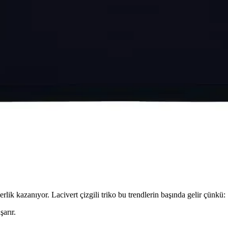
Takımı 2'li Konfor ve Şıklık Sunar
yüksek kaliteli pamuklu kumaşıyla konfor ve şıklığı bir arada sağlar, nef
ttür Aksesuarı
 esnek yapısıyla günlük kullanımda konfor sağlar, şıklık ve pratikliği b
 Günlük Dış Giyim Seçeneği
ester kumaşıyla günlük kullanım için ideal, rahat ve şık bir dış giyim s
laştırması ve Özellikleri
nin özellikleri, kullanıcı yorumları ve performansları detaylı şekilde ka
lik kazanıyor. Lacivert çizgili triko bu trendlerin başında gelir çünkü:
arır.