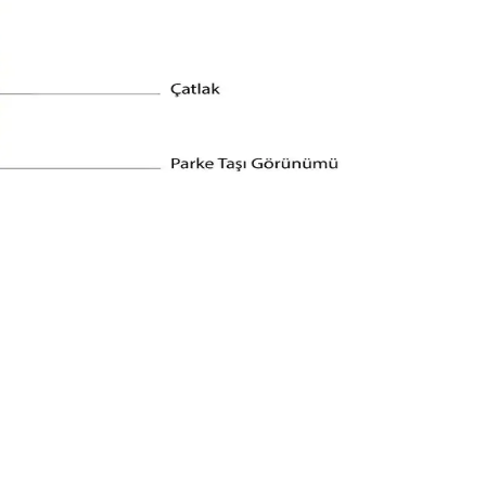
, şık ama aşırı resmi olmayan kıyafet tercih edilmelidir.
afetler ve hafif ayakkabılar yaz gardırobunun temelini oluşturur.
unulmaktadır. Katmanlı giyim ve uygun marka tercihleriyle günlük