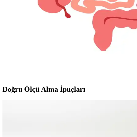
Dress to Impress İfadesinin Anlamı ve Okul Etkinlik
Dress to impress ifadesi, okul etkinliklerinde özenli ve etkileyici giy
Yaz Aylarında Erkekler İçin Fonksiyonel ve Şık Giyi
Yaz aylarında erkekler için nefes alabilir kumaşlar, uygun kesimler ve
Kronik Hastalıklarla Uyumlu Günlük Giyim: Konfor v
Kronik hastalıkları olan bireyler için karın bölgesine baskı yapmayan
yaşam kolaylaşır.
Doğru Ölçü Alma İpuçları