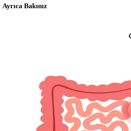
Ayrıca Bakınız
Moda Arayışında Bulunması Zor Giyim Ürünleri ve Tü
Moda sektöründe beden uyumu, malzeme kalitesi ve tasarım açısından a
Kışlık Kadın Giyiminde Vücut Tipine Uygun Stil ve 
Kışlık kadın giyiminde vücut tipine uygun parçalar seçmek, deri bl
Birleşik Krallık'ta Renkli ve Uygun Fiyatlı Giyim Seç
Birleşik Krallık'ta yüksek sokak mağazalarında renkli ve uygun fiyatlı 
Buck Mason Alternatifleri ve Kaliteli Giyim Markalar
Buck Mason'ın yüksek fiyat ve kalite algısı üzerine alternatif markalar
Temel Giyim Ürünlerinde Güvenilir Markalar ve Etkil
Temel giyim ürünlerinde Uniqlo, Old Navy, Gap gibi markalar ve alışver