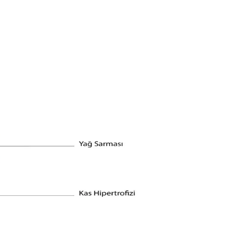
tıyor. Bu durum sektörde gelişme ihtiyacını gösteriyor.
ünüm elde etmek mümkündür.
nlarına göre alışveriş imkanı sunan alternatifler öne çıkıyor.
şin önemi ele alınarak uygun fiyatlı kaliteli seçenekler sunuluyor.
mağazada deneme ve ikinci el seçenekleri öneriliyor.