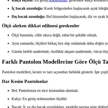
Kalça ölçüsü:
En geniş
noktasından
, genellikle kalça kemiklerin
İç bacak uzunluğu:
Kasık bölgesinden başlayarak ayak bileğin
Dış bacak uzunluğu:
Bel hizasından başlayarak, diz ve ayak b
Ölçü alırken dikkat edilmesi gerekenler
Ölçü bananda, cilde sıkıca değil, rahat bir şekilde olmalı.
Aynı zamanda, ölçüleri birkaç kez alıp ortalamak daha doğru son
Günün belirli saatlerinde, özellikle akşam saatlerinde, vücut öl
Farklı Pantolon Modellerine Göre Ölçü T
Pantolon modelleri, kesim ve tarz açısından farklılık gösterir. İşte çeşit
Dar Kesim Pantolonlar
Bel: Pantolonun en ince kısmından alınmalı.
Kalça: En geniş noktasından ölçülür.
Bacak: İç ve dış bacak uzunlukları, modelin tarzına göre değişeb