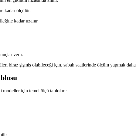
in en çıkıntılı hizasında alınır.
e kadar ölçülür.
ileğine kadar uzanır.
uçlar verir.
çüleri biraz şişmiş olabileceği için, sabah saatlerinde ölçüm yapmak daha
ablosu
li modeller için temel ölçü tabloları:
ilir.