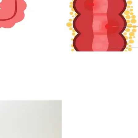
lerinde Uygulama Önerileri
inmeyi ifade eder. Bölgesel ve sosyal faktörler göz önünde bulundurularak
m Seçenekleri ve Kombin Önerileri
 doğru aksesuarlar şıklık ve konforu bir arada sunar. Keten, pamuklu kıy
e Stil Önerileri
, bol kesim ve esnek kumaşlardan oluşan rahat ve şık giyim önerileri s