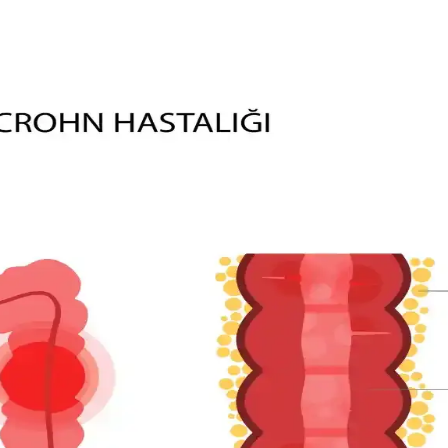
ketici Beklentileri
ranan ancak nadiren bulunan giyim ürünleri tüketiciler için zorluk yara
Kombin Önerileri
azer kombinleri ve katmanlama teknikleriyle hem konforlu hem şık gör
enekleri ve Alternatif Markalar
giyim zorlaşırken, bağımsız markalar, ikinci el platformları ve renk sezo
ının Fiyat-Kalite Dengesi Üzerine İnceleme
 inceleniyor. J.Crew, Banana Republic gibi markalar ve ikinci el alışveri
i Alışveriş Yöntemleri
iş ipuçları değerlendiriliyor. Kalite, dayanıklılık ve uygun fiyat için 