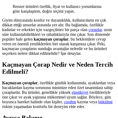
Benzer ürünleri özellik, fiyat ve kullanıcı yorumlarına
göre karşılaştırın, doğru seçimi yapın.
Giyim dünyasında konfor ve dayanıklılık, kullanıcıların en çok
dikkat ettiği unsurlar arasında yer alır. Bu bağlamda, özellikle
kadınlar ve erkekler için vazgeçilmez bir parça olan
çoraplar
, uzun
süre kullanılabilirlikleri ve rahatlıklarıyla öne çıkar. Son dönemde
popüler hale gelen
kaçmayan çoraplar
, bu beklentilere cevap
veren en önemli yeniliklerden biri olarak karşımıza çıkar. Peki,
kaçmayan çorapların sunduğu avantajlar nelerdir ve bu ürünleri
seçerken nelere dikkat edilmelidir? İşte detaylar.
Kaçmayan Çorap Nedir ve Neden Tercih
Edilmeli?
Kaçmayan çoraplar
, özellikle günlük kullanımda, ayaklardan veya
bacaklardan kayma sorununu minimize eden özel tasarımlara sahip
çoraplardır. Bu ürünler, genellikle yüksek
elastikiyet
özellikleriyle
öne çıkar ve ayak yapısına mükemmel uyum sağlar. Böylece, gün
boyunca hareket halinde olan kişiler,
çorabın
kayma veya
bükülme
riskini yaşamadan konforlu bir deneyim elde eder.
Ayrıca Bakınız