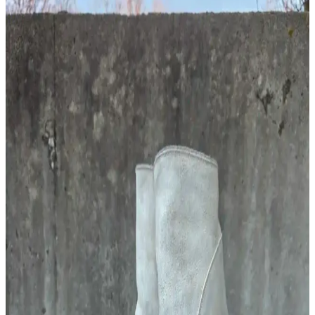
Paça Kesim, Konfor ve Bakım Rehberi
Unbranded UB701, geniş paça raw selvedge denim pantolon olarak
sert kumaşı zamanla yumuşar. Kesim özellikleri, manşet detayları ve
bakım önerileriyle uzun ömürlü kullanım sağlar.
Kel Erkekler İçin İş Kıyafetleriyle Uyumlu Şapka
Seçenekleri ve Kullanım İpuçları
Kel erkeklerin iş kıyafetleriyle uyumlu şapka seçimi, mevsim, ortam
ve konfor faktörleri göz önünde bulundurularak yapılmalıdır.
Beanie, düz şapka ve baseball şapkaları öne çıkar.
Pantolon ve Kot Pantolonlarda Doğru Fit ve
Konforun Sağlanması İçin İpuçları
Pantolon ve kot pantolonlarda konfor ve uyumun sağlanması için
bel yüksekliği, esnek kumaş kullanımı, uygun beden seçimi ve
kesim önemlidir. Kemer ve terzi hizmeti ekstra rahatlık sağlar.
Iron Heart IH-777S-142OD Kot Pantolonun
Dayanıklılığı ve Kullanım Süreci İncelemesi