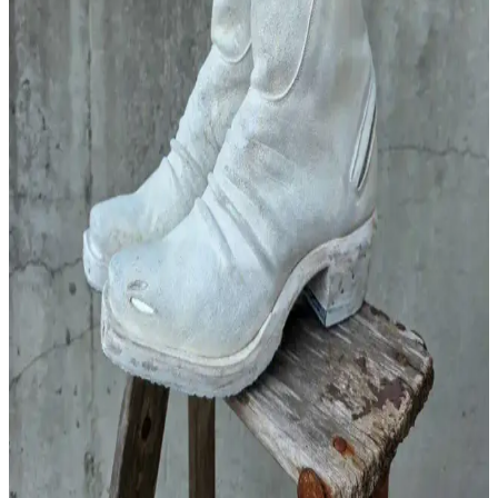
Iron Heart IH-777S-142OD kot pantolon, sert ve dayanıklı 21 ons
kumaşıyla iş sahasında yoğun kullanıma uygundur. Kumaş zamanla
esner ve yumuşar, doğru beden seçimi konforu artırır. Yıkama ise
renk solması ve aşınmayı etkiler.
2025 Yazı İçin İş Kıyafetleri, Ayakkabı Konforu ve
Kumaş Seçimleri Üzerine Moda Rehberi
2025 yazında iş kıyafetlerinden ayakkabı konforuna, kumaş
tercihlerinden stil önerilerine kadar kapsamlı moda rehberi
sunulmuştur. İşlevsellik ve şıklık dengesi vurgulanmıştır.
Castañer Espadrilles: Yazlık Ayakkabılarda Stil,
Konfor ve Sağlık Değerlendirmesi
Castañer espadrilles modelleri yazlık kombinlerde şıklık ve konfor
sunar. Pablo/002 klasik, Joel/002 farklı tasarım seçenekleriyle ayak
yapısına uygunluk ve destek önemlidir.
Kronik Hastalıklarla Uyumlu Günlük Giyim:
Konfor ve Stil Önerileri
Kronik hastalıkları olan bireyler için karın bölgesine baskı