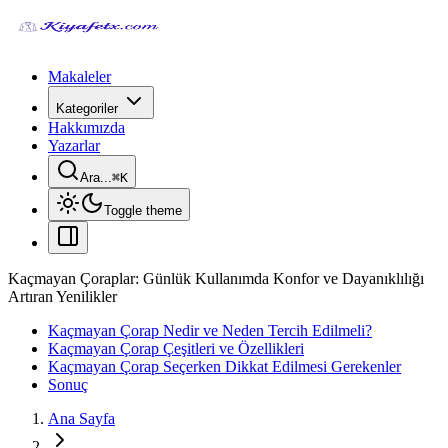
Makaleler
Kategoriler
Hakkımızda
Yazarlar
Ara...
⌘
K
Toggle theme
Kaçmayan Çoraplar: Günlük Kullanımda Konfor ve Dayanıklılığı
Artıran Yenilikler
Kaçmayan Çorap Nedir ve Neden Tercih Edilmeli?
Kaçmayan Çorap Çeşitleri ve Özellikleri
Kaçmayan Çorap Seçerken Dikkat Edilmesi Gerekenler
Sonuç
Ana Sayfa