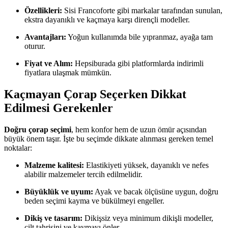
Özellikleri:
Sisi Francoforte gibi markalar tarafından sunulan,
ekstra dayanıklı ve kaçmaya karşı dirençli modeller.
Avantajları:
Yoğun kullanımda bile yıpranmaz, ayağa tam
oturur.
Fiyat ve Alım:
Hepsiburada gibi platformlarda indirimli
fiyatlara ulaşmak mümkün.
Kaçmayan Çorap Seçerken Dikkat
Edilmesi Gerekenler
Doğru çorap seçimi
, hem konfor hem de uzun ömür açısından
büyük önem taşır. İşte bu seçimde dikkate alınması gereken temel
noktalar:
Malzeme kalitesi:
Elastikiyeti yüksek, dayanıklı ve nefes
alabilir malzemeler tercih edilmelidir.
Büyüklük ve uyum:
Ayak ve bacak ölçüsüne uygun, doğru
beden seçimi kayma ve bükülmeyi engeller.
Dikiş ve tasarım:
Dikişsiz veya minimum dikişli modeller,
cilt tahrişini ve kaymayı önler.