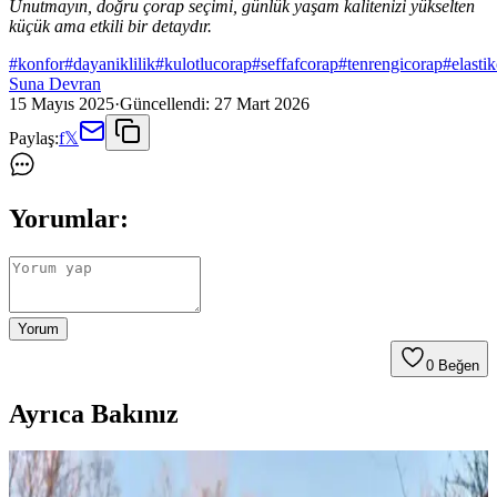
Unutmayın, doğru çorap seçimi, günlük yaşam kalitenizi yükselten
küçük ama etkili bir detaydır.
#
konfor
#
dayaniklilik
#
kulotlucorap
#
seffafcorap
#
tenrengicorap
#
elasti
Suna Devran
15 Mayıs 2025
·
Güncellendi:
27 Mart 2026
Paylaş:
f
𝕏
Yorumlar:
Yorum
0
Beğen
Ayrıca Bakınız
Unbranded UB701 Raw Selvedge Denim: Geniş