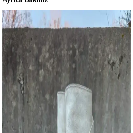
Unbranded UB701 Raw Selvedge Denim: Geniş
Paça Kesim, Konfor ve Bakım Rehberi
Unbranded UB701, geniş paça raw selvedge denim pantolon olarak
sert kumaşı zamanla yumuşar. Kesim özellikleri, manşet detayları ve
bakım önerileriyle uzun ömürlü kullanım sağlar.
Kel Erkekler İçin İş Kıyafetleriyle Uyumlu Şapka
Seçenekleri ve Kullanım İpuçları
Kel erkeklerin iş kıyafetleriyle uyumlu şapka seçimi, mevsim, ortam
ve konfor faktörleri göz önünde bulundurularak yapılmalıdır.
Beanie, düz şapka ve baseball şapkaları öne çıkar.
Pantolon ve Kot Pantolonlarda Doğru Fit ve
Konforun Sağlanması İçin İpuçları
Pantolon ve kot pantolonlarda konfor ve uyumun sağlanması için
bel yüksekliği, esnek kumaş kullanımı, uygun beden seçimi ve
kesim önemlidir. Kemer ve terzi hizmeti ekstra rahatlık sağlar.