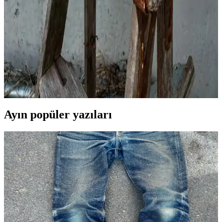
yapmayan, bol kesim ve esnek kumaşlardan oluşan rahat ve şık
giyim önerileri sunulmaktadır. Katmanlı giyim ve uygun marka
tercihleriyle günlük yaşam kolaylaşır.
El Yapımı Deri Ayakkabılarda Geleneksel Teknikler
ve Kaliteli Malzemelerle Üretim
El yapımı deri ayakkabılar, sebze tabakalı at omuzu derisi ve
ortopedik inek derisi astar gibi kaliteli malzemelerle, geleneksel
teknikler kullanılarak üretilir. Estetik ve fonksiyonellik ön plandadır.
Ayın popüler yazıları