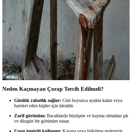
Konfor ve Stil Önerileri
Kronik hastalıkları olan bireyler için karın bölgesine baskı
yapmayan, bol kesim ve esnek kumaşlardan oluşan rahat ve şık
giyim önerileri sunulmaktadır. Katmanlı giyim ve uygun marka
tercihleriyle günlük yaşam kolaylaşır.
El Yapımı Deri Ayakkabılarda Geleneksel Teknikler
ve Kaliteli Malzemelerle Üretim
El yapımı deri ayakkabılar, sebze tabakalı at omuzu derisi ve
ortopedik inek derisi astar gibi kaliteli malzemelerle, geleneksel
teknikler kullanılarak üretilir. Estetik ve fonksiyonellik ön plandadır.
Neden Kaçmayan Çorap Tercih Edilmeli?
Günlük rahatlık sağlar:
Gün boyunca ayakta kalan veya
hareket eden kişiler için idealdir.
Zarif görünüm:
Bacaklarda büzüşme ve kayma olmadan şık
ve düzgün bir görünüm sunar.
Uzun ömürlü kullanım:
Kayma veya bükülme nedeniyle