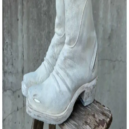
Iron Heart IH-777S-142OD Kot Pantolonun
Dayanıklılığı ve Kullanım Süreci İncelemesi
Iron Heart IH-777S-142OD kot pantolon, sert ve dayanıklı 21 ons
kumaşıyla iş sahasında yoğun kullanıma uygundur. Kumaş zamanla
esner ve yumuşar, doğru beden seçimi konforu artırır. Yıkama ise
renk solması ve aşınmayı etkiler.
2025 Yazı İçin İş Kıyafetleri, Ayakkabı Konforu ve
Kumaş Seçimleri Üzerine Moda Rehberi
2025 yazında iş kıyafetlerinden ayakkabı konforuna, kumaş
tercihlerinden stil önerilerine kadar kapsamlı moda rehberi
sunulmuştur. İşlevsellik ve şıklık dengesi vurgulanmıştır.
Castañer Espadrilles: Yazlık Ayakkabılarda Stil,
Konfor ve Sağlık Değerlendirmesi
Castañer espadrilles modelleri yazlık kombinlerde şıklık ve konfor
sunar. Pablo/002 klasik, Joel/002 farklı tasarım seçenekleriyle ayak
yapısına uygunluk ve destek önemlidir.
Kronik Hastalıklarla Uyumlu Günlük Giyim: