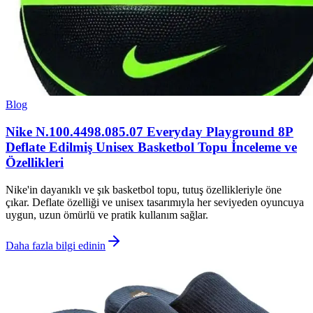
Blog
Nike N.100.4498.085.07 Everyday Playground 8P
Deflate Edilmiş Unisex Basketbol Topu İnceleme ve
Özellikleri
Nike'in dayanıklı ve şık basketbol topu, tutuş özellikleriyle öne
çıkar. Deflate özelliği ve unisex tasarımıyla her seviyeden oyuncuya
uygun, uzun ömürlü ve pratik kullanım sağlar.
Daha fazla bilgi edinin