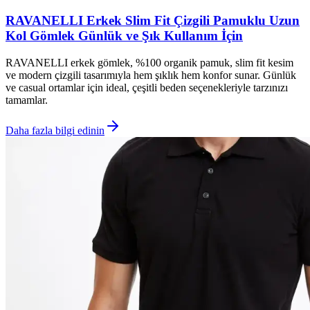
RAVANELLI Erkek Slim Fit Çizgili Pamuklu Uzun
Kol Gömlek Günlük ve Şık Kullanım İçin
RAVANELLI erkek gömlek, %100 organik pamuk, slim fit kesim
ve modern çizgili tasarımıyla hem şıklık hem konfor sunar. Günlük
ve casual ortamlar için ideal, çeşitli beden seçenekleriyle tarzınızı
tamamlar.
Daha fazla bilgi edinin