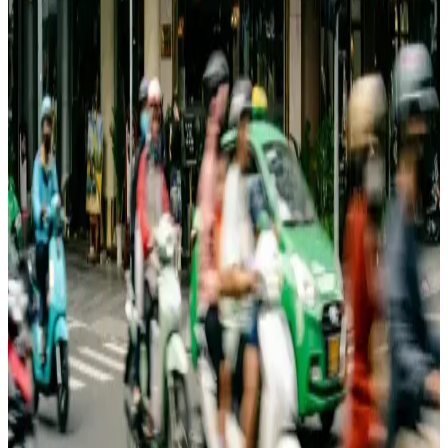
Kadın Polo Mont Modelleri: Kış Aylarında Şıklık ve
Konforun Birleşimi
Kış aylarında şıklık ve konforu bir arada sunan polo kadın mont
modelleri, farklı tasarımlar ve trendlerle tarzınıza uygun seçenekler
sunar. Günlük ve şık kombinler için ideal seçenekler mevcuttur.
Tonny Black Kadın Siyah Mont Karşılaştırması: Şık
ve Sıcak Tutucu Seçenekler
Tonny Black kadın montları, şıklık ve sıcaklığı bir arada sunuyor.
Monica kaban ve oversize montu karşılaştırarak, ihtiyacınıza uygun
en iyi seçimi yapmanıza yardımcı oluyor.
Kadın Siyah Deri Mont Modanın ve
Fonksiyonelliğin Birleşimiyle Günlük Şıklık Sağlar
Şık ve fonksiyonel ONLY kadın siyah deri mont, kaliteli
malzemeleri ve detaylarıyla günlük kullanıma uygun, rahat ve
dayanıklı tasarımıyla öne çıkar.
Kadınlar İçin Columbia Mont Modelleri ve Seçim
İpuçları Günlük ve Outdoor Kullanım