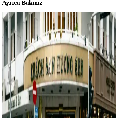
Ayrıca Bakınız
Kadınlar İçin Şık ve Fonksiyonel Süet Mont: Spor
ve Şık Kombinler İçin Uygun
Kadınlar için tasarlanmış şık ve fonksiyonel süet mont, rapitli kemer
detaylarıyla tarzınızı tamamlar. Spor ve şık kombinler için ideal,
sıcak tutan ve kullanışlı özellikleriyle öne çıkar.
Kadın Modasında Güncel Trendler ve Wedze
Montlarla Şıklık ve Konfor
Wedze kadın montları, şıklık ve fonksiyonelliği bir araya getirerek
kış aylarında hem tarzınızı yansıtmanızı hem de sıcak kalmanızı
sağlar. Hafif, dayanıklı ve çeşitli tasarımlarla her tarza uygun
seçenekler sunar.
Yakasında Kürk Detaylı Kapitone Montlar: Kış
Aylarının Şıklık ve Konfor Simgesi
Kış aylarının vazgeçilmezi olan kürklü kapitone montlar, şıklık ve
sıcaklığı bir arada sunar. Modern tasarımlarla her tarza uygun