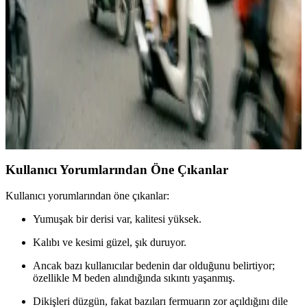
Kadınlar için Columbia mont koleksiyonunun çeşitli modelleri,
tarzınıza uygun seçimler ve teknik özellikleriyle soğuk havalarda
şıklık ve fonksiyonellik sunar.
Kadın Süet Nubuk Montlar: Şıklık ve Konforu Bir
Arada Sunan Kış Parçası
Kadın süet nubuk montlar, şıklık ve dayanıklılığıyla soğuk havalarda
favoriniz olacak. Çok çeşitli renk ve modelleriyle, stilinizi
tamamlayan ideal seçimler burada.
Kullanıcı Yorumlarından Öne Çıkanlar
Kullanıcı yorumlarından öne çıkanlar:
Yumuşak bir derisi var, kalitesi yüksek.
Kalıbı ve kesimi güzel, şık duruyor.
Ancak bazı kullanıcılar bedenin dar olduğunu belirtiyor;
özellikle M beden alındığında sıkıntı yaşanmış.
Dikişleri düzgün, fakat bazıları fermuarın zor açıldığını dile