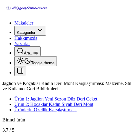
Makaleler
Kategoriler
Hakkımızda
Yazarlar
Ara...
⌘
K
Toggle theme
Jaglion ve Koçaklar Kadın Deri Mont Karşılaştırması: Malzeme, Stil
ve Kullanıcı Geri Bildirimleri
Ürün 1: Jaglion Yeni Sezon Düz Deri Ceket
Ürün 2: Koçaklar Kadın Siyah Deri Mont
Ürünlerin Özellik Karşılaştırması
Birinci ürün
3.7
/
5