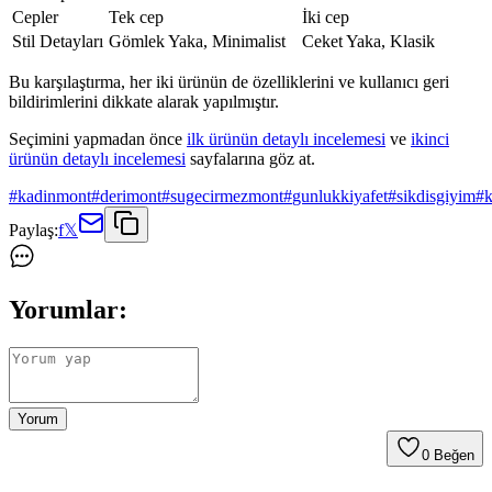
Cepler
Tek cep
İki cep
Stil Detayları
Gömlek Yaka, Minimalist
Ceket Yaka, Klasik
Bu karşılaştırma, her iki ürünün de özelliklerini ve kullanıcı geri
bildirimlerini dikkate alarak yapılmıştır.
Seçimini yapmadan önce
ilk ürünün detaylı incelemesi
ve
ikinci
ürünün detaylı incelemesi
sayfalarına göz at.
#
kadinmont
#
derimont
#
sugecirmezmont
#
gunlukkiyafet
#
sikdisgiyim
#
k
Paylaş:
f
𝕏
Yorumlar:
Yorum
0
Beğen