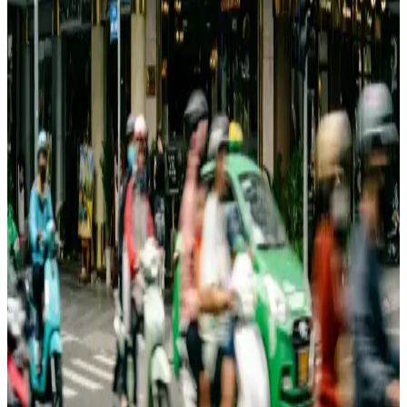
modelleriyle stilinizi tamamlar.
Kadın Polo Mont Modelleri: Kış Aylarında Şıklık ve
Konforun Birleşimi
Kış aylarında şıklık ve konforu bir arada sunan polo kadın mont
modelleri, farklı tasarımlar ve trendlerle tarzınıza uygun seçenekler
sunar. Günlük ve şık kombinler için ideal seçenekler mevcuttur.
Tonny Black Kadın Siyah Mont Karşılaştırması: Şık
ve Sıcak Tutucu Seçenekler
Tonny Black kadın montları, şıklık ve sıcaklığı bir arada sunuyor.
Monica kaban ve oversize montu karşılaştırarak, ihtiyacınıza uygun
en iyi seçimi yapmanıza yardımcı oluyor.
Kadın Siyah Deri Mont Modanın ve
Fonksiyonelliğin Birleşimiyle Günlük Şıklık Sağlar
Şık ve fonksiyonel ONLY kadın siyah deri mont, kaliteli
malzemeleri ve detaylarıyla günlük kullanıma uygun, rahat ve
dayanıklı tasarımıyla öne çıkar.