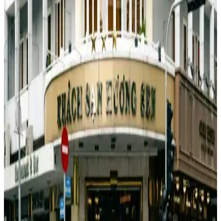
Kadınlar İçin Şık ve Fonksiyonel Süet Mont: Spor
ve Şık Kombinler İçin Uygun
Kadınlar için tasarlanmış şık ve fonksiyonel süet mont, rapitli kemer
detaylarıyla tarzınızı tamamlar. Spor ve şık kombinler için ideal,
sıcak tutan ve kullanışlı özellikleriyle öne çıkar.
Kadın Modasında Güncel Trendler ve Wedze
Montlarla Şıklık ve Konfor
Wedze kadın montları, şıklık ve fonksiyonelliği bir araya getirerek
kış aylarında hem tarzınızı yansıtmanızı hem de sıcak kalmanızı
sağlar. Hafif, dayanıklı ve çeşitli tasarımlarla her tarza uygun
seçenekler sunar.
Yakasında Kürk Detaylı Kapitone Montlar: Kış
Aylarının Şıklık ve Konfor Simgesi
Kış aylarının vazgeçilmezi olan kürklü kapitone montlar, şıklık ve
sıcaklığı bir arada sunar. Modern tasarımlarla her tarza uygun
modelleriyle stilinizi tamamlar.