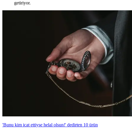
getiriyor.
'Bunu kim icat ettiyse helal olsun!' dedirten 10 ürün