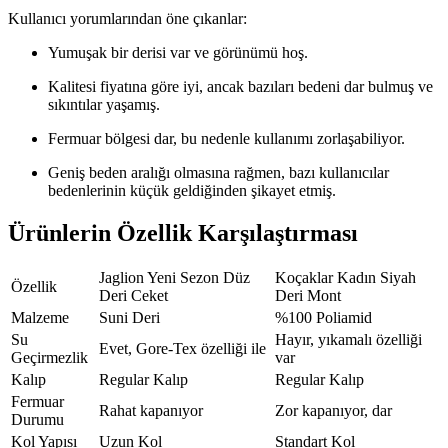
Kullanıcı yorumlarından öne çıkanlar:
Yumuşak bir derisi var ve görünümü hoş.
Kalitesi fiyatına göre iyi, ancak bazıları bedeni dar bulmuş ve
sıkıntılar yaşamış.
Fermuar bölgesi dar, bu nedenle kullanımı zorlaşabiliyor.
Geniş beden aralığı olmasına rağmen, bazı kullanıcılar
bedenlerinin küçük geldiğinden şikayet etmiş.
Ürünlerin Özellik Karşılaştırması
Jaglion Yeni Sezon Düz
Koçaklar Kadın Siyah
Özellik
Deri Ceket
Deri Mont
Malzeme
Suni Deri
%100 Poliamid
Su
Hayır, yıkamalı özelliği
Evet, Gore-Tex özelliği ile
Geçirmezlik
var
Kalıp
Regular Kalıp
Regular Kalıp
Fermuar
Rahat kapanıyor
Zor kapanıyor, dar
Durumu
Kol Yapısı
Uzun Kol
Standart Kol