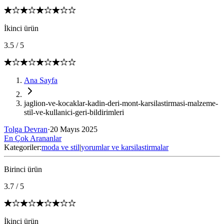
İkinci ürün
3.5
/
5
Ana Sayfa
jaglion-ve-kocaklar-kadin-deri-mont-karsilastirmasi-malzeme-
stil-ve-kullanici-geri-bildirimleri
Tolga Devran
·
20 Mayıs 2025
En Çok Arananlar
Kategoriler:
moda ve stil
|
yorumlar ve karsilastirmalar
Birinci ürün
3.7
/
5
İkinci ürün