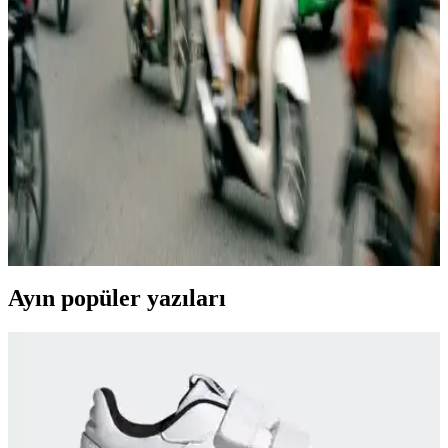
Kadınlar İçin Columbia Mont Modelleri ve Seçim
İpuçları Günlük ve Outdoor Kullanım
Kadınlar için Columbia mont koleksiyonunun çeşitli modelleri,
tarzınıza uygun seçimler ve teknik özellikleriyle soğuk havalarda
şıklık ve fonksiyonellik sunar.
Kadın Süet Nubuk Montlar: Şıklık ve Konforu Bir
Arada Sunan Kış Parçası
Kadın süet nubuk montlar, şıklık ve dayanıklılığıyla soğuk havalarda
favoriniz olacak. Çok çeşitli renk ve modelleriyle, stilinizi
tamamlayan ideal seçimler burada.
Ayın popüler yazıları