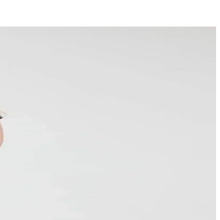
ve spor kullanıma uygun modeller mevcuttur.
rlüdür ve günlük kullanım için idealdir.
n ömürlü ve kolay bakım sağlar, kadınların favorisi olmaya aday.
llanım için ideal bir seçenektir.
 uzun ömürlüdür, günlük ve spor aktivitelerine uygundur.