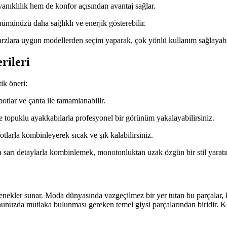
ıklılık hem de konfor açısından avantaj sağlar.
münüzü daha sağlıklı ve enerjik gösterebilir.
 tarzlara uygun modellerden seçim yaparak, çok yönlü kullanım sağlayabil
rileri
ik öneri:
otlar ve çanta ile tamamlanabilir.
e topuklu ayakkabılarla profesyonel bir görünüm yakalayabilirsiniz.
tlarla kombinleyerek sıcak ve şık kalabilirsiniz.
a sarı detaylarla kombinlemek, monotonluktan uzak özgün bir stil yaratır
nekler sunar. Moda dünyasında vazgeçilmez bir yer tutan bu parçalar, ki
onunuzda mutlaka bulunması gereken temel giysi parçalarından biridir. K