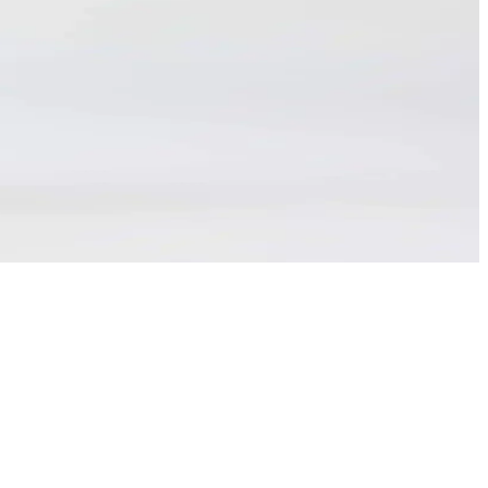
ı
 sportif görünüm sunar.
nel kombinler oluşturabilirsiniz.
 uygun, uzun ve gri renkli bu elbise, stilinizi tamamlar.