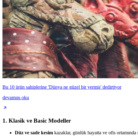
Bu 10 ürün sahiplerine 'Dünya ne güzel bir yermiş' dedirtiyor
devamını oku
1. Klasik ve Basic Modeller
Düz ve sade kesim
kazaklar, günlük hayatta ve ofis ortamında ra