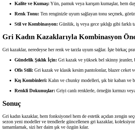
Kalite ve Kumaş:
Yün, pamuk veya karışım kumaşlar, hem dayan
Renk Tonu:
Ten renginizle uyum sağlayan tonu seçmek, görünü
Stil ve Kombinasyon:
Günlük, iş veya gece şıklığı gibi farklı
Gri Kadın Kazaklarıyla Kombinasyon Öne
Gri kazaklar, neredeyse her renk ve tarzla uyum sağlar. İşte birkaç prat
Gündelik Şıklık İçin:
Gri kazak ve yüksek bel skinny jeanler, b
Ofis Stili:
Gri kazak ve klasik kesim pantolonlar, blazer ceket v
Kış Kombinleri:
Kalın ve chunky modelleri, şık bir kaban ve bo
Renkli Dokunuşlar:
Griyi canlı renklerle, örneğin kırmızı vey
Sonuç
Gri kadın kazaklar, hem fonksiyonel hem de estetik açıdan zengin seçe
sezon yeni modeller ve trendlerle güncellenen gri kazaklar, koleksiy
tamamlamak, sizi her daim şık ve özgün kılar.