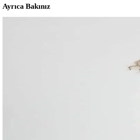
Ayrıca Bakınız
Skechers Erkek Gri Spor Ayakkabıları: Konfor ve Şı
Gri renk Skechers erkek spor ayakkabıları, şıklık ve konforu bir arad
Nacar Çarşı Çocuk Polo Yaka Kısa Kollu Gri T-shirt 
Nacar Çarşı'nın gri çocuk polo yaka kısa kollu tişörtü, rahatlık ve şı
C&City 025 Kadın Saten Şortlu Gecelik Gri - Şıklık
C&City 025 Kadın Saten Şortlu Gecelik Gri, yumuşak dokusu ve şık tasa
Pinkmark Kadın Büyük Beden Gri Nakış Detaylı Dü
Pinkmark’in büyük beden gri nakış detaylı pijama takımı, yumuşak kuma
Şahinler 6'lı Paket Erkek Atlet Gri ME005 Konfor v
Şahinler markasının gri renkli 6'lı erkek atletleri, yüksek kalite, raha