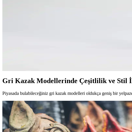
Altınyıl<dı>z Classics Erkek Koyu Gri Standart Fit Bi
Altınyıl<dı>z Classics erkek koyu gri sweatshirt, polyester ve pamuk k
Gri Palazzo Pantolon Kombinleri: Minimalist ve Fonks
Gri palazzo pantolonlar, rahat kesimi ve nötr tonlarıyla farklı tarzlara
DeFacto Bodycon Maxi Elbise: Şıklık ve Konfor Sun
DeFacto'nun vücuda oturan maxi elbisesi, pamuk elastan yapısı ve şık ta
Gri Kazak Modellerinde Çeşitlilik ve Stil 
Piyasada bulabileceğiniz gri kazak modelleri oldukça geniş bir yelpazey