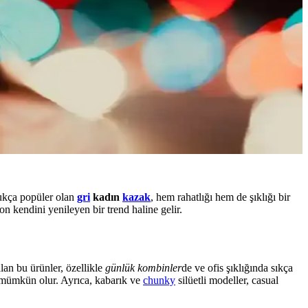
dukça popüler olan
gri
kadın
kazak
, hem rahatlığı hem de şıklığı bir
n kendini yenileyen bir trend haline gelir.
an bu ürünler, özellikle
günlük kombinler
de ve ofis şıklığında sıkça
mümkün olur. Ayrıca, kabarık ve
chunky
silüetli modeller, casual