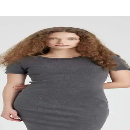
klığın Modern Buluşması
a sunar. Hafif malzemeler, dayanıklılık ve modern tasarımlarla günlük 
İncelemesi ve Kullanım Avantajları
klığı bir arada sunar. Esnek kumaşıyla hareket özgürlüğü sağlar, uzun ömü
 ve Konforun Buluşması
rımıyla rahatlık ve şıklığı bir arada sunar. Türkiye üretimi olup, uzu
ğmeli Pijama Takımı
şı ve şık tasarımıyla soğuk havalarda konfor ve şıklık sunar, günlük ku
e Kalite Sunan Günlük Kullanım İçin
tlık ve dayanıklılık sunar. Pamuk-polyester karışımıyla nefes alabilir ve