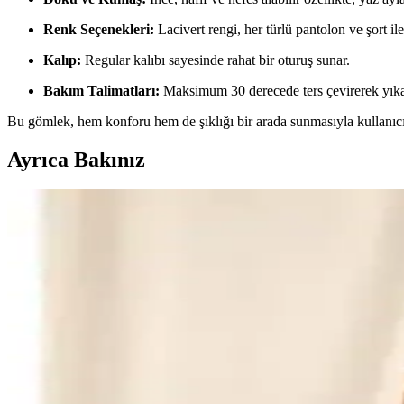
Renk Seçenekleri:
Lacivert rengi, her türlü pantolon ve şort il
Kalıp:
Regular kalıbı sayesinde rahat bir oturuş sunar.
Bakım Talimatları:
Maksimum 30 derecede ters çevirerek yıka
Bu gömlek, hem konforu hem de şıklığı bir arada sunmasıyla kullanıcıl
Ayrıca Bakınız
Erkekler İçin Rüzgarlık ve Yağmurluk Seçenekleri: Şı
Mevsim geçişlerinde şık ve fonksiyonel erkek rüzgarlık ve yağmurluk 
Bigart Ekose Astar Detaylı Erkek Pardesü ve Trençkot
Bigart'in ekose astarlı erkek pardesü ve trençkot modeli, siyah rengin
yönlü kullanım imkanı sağlar.
Altınyılz Classics Erkek Beyaz Slim Fit Dar Kesi