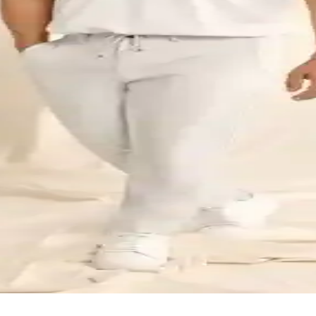
fit kesim erkek gömlek. Günlük ve casual tarzlara uygun şık ve rahat s
 Detaylı İnceleme ve Kullanım Önerileri
üksek konforuyla yaz ve ilkbahar aylarında ideal tercih. Dar kesim ve n
ki ve Kullanım Özellikleri
karşılaştırıyoruz. Kullanıcı yorumlarıyla ürünlerin günlük kullanım ve etk
Kesim ve Dayanıklılık Analizi
rtleri detaylı şekilde karşılaştırılıyor. Kumaş, kesim ve dayanıklılık ö
ri Karşılaştırması ve Özellikleri
lim fit polo yaka tişörtlerinin malzeme, tasarım ve dayanıklılık özellikl
laştırması Günlük ve Şık Kullanım İçin
ş, tasarım ve dayanıklılık açısından karşılaştırıldı. Her iki ürün de şık v