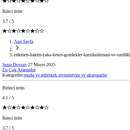
İkinci ürün
3.7
/
5
Ana Sayfa
etikmen-hakim-yaka-keten-gomlekler-karsilastirmasi-ve-ozellikl
Suna Devran
·
27 Mayıs 2025
En Çok Arananlar
Kategoriler:
moda ve stil
|
erkek giyim
|
giyim ve aksesuarlar
Birinci ürün
4.1
/
5
İkinci ürün
3.7
/
5