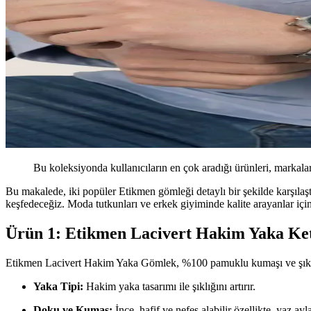
Bu koleksiyonda kullanıcıların en çok aradığı ürünleri, markalar
Bu makalede, iki popüler Etikmen gömleği detaylı bir şekilde karşıl
keşfedeceğiz. Moda tutkunları ve erkek giyiminde kalite arayanlar için
Ürün 1: Etikmen Lacivert Hakim Yaka K
Etikmen Lacivert Hakim Yaka Gömlek, %100 pamuklu kumaşı ve şık tasar
Yaka Tipi:
Hakim yaka tasarımı ile şıklığını artırır.
Doku ve Kumaş:
İnce, hafif ve nefes alabilir özellikte, yaz ayla