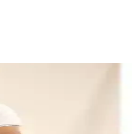
 uygun giyim ipuçlarını sunuyor.
 Geniş beden seçenekleriyle çeşitli vücut tiplerine uyum sağlar, çok