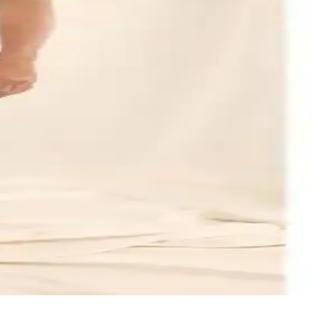
eçenekler sunar.
efes alabilir kumaşıyla günlük ve spor kombinlere uyum sağlar.
inlik seviyeleri hakkında detaylar sunuyoruz.
zellikleriyle her iki ürünün günlük kullanım performansı inceleniyor.
eri detaylı şekilde karşılaştırılıyor.
e rahat, farklı özelliklerle öne çıkıyor.