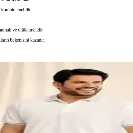
e kombinlenebilir.
nmalı ve ütülenmelidir.
arın beğenisini kazanır.
klık ve Fonksiyonellik Bir Arada
seçenekleri, malzeme, tasarım ve kullanım alanlarıyla hava koşullarına
 Siyah - Şık ve Dayanıklı Kış Kıyafeti
 sadeliği ve dayanıklı kumaşıyla hem şıklık hem de fonksiyonellik sunar.
m Keten Görünümlü Gömlek 100% Pamuk