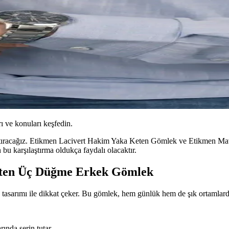
ı ve konuları keşfedin.
aştıracağız. Etikmen Lacivert Hakim Yaka Keten Gömlek ve Etikmen Mav
 bu karşılaştırma oldukça faydalı olacaktır.
eten Üç Düğme Erkek Gömlek
ımı ile dikkat çeker. Bu gömlek, hem günlük hem de şık ortamlarda raha
rında serin tutar.