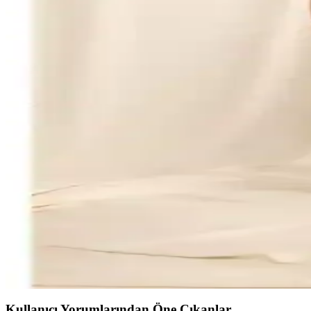
%100 pamuk ve keten görünümlü tasarımıyla yaz aylarına uygun, slim 
Buratti %100 Pamuklu V Yaka Slim Fit Erkek Tişörtü
Buratti %100 pamuklu V yaka slim fit erkek tişörtü, şık tasarımı ve y
Erkek Korse Atletleri Karşılaştırması: Sıkılaştırıcı Et
İki erkek korse atletinin malzeme, rahatlık ve sıkılaştırıcı etkilerini 
İki Erkek Polo Yaka Tişörtü Karşılaştırması: Kumaş, 
Bu makalede, Altınyılz<dı>z Classics ve D'S Damat erkek polo yaka tişö
D'S Damat ve U.S. Polo Assn. Erkek Polo Yaka Tişörtle
Bu makalede, D'S Damat açık sarı Pike dokulu ve U.S. Polo Assn. beyaz s
Altınyılz<dı>z ve Lufian Erkek Polo Tişörtleri Karşı
Altınyılz<dı>z Classics ve Lufian Laon Smart erkek polo tişörtleri, kuma
Kullanıcı Yorumlarından Öne Çıkanlar