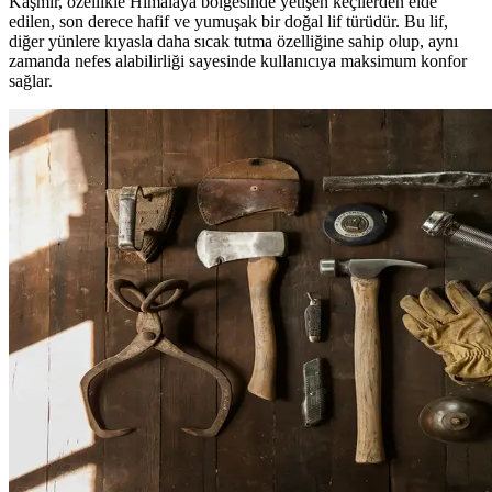
Kaşmir, özellikle Himalaya bölgesinde yetişen keçilerden elde
edilen, son derece hafif ve yumuşak bir doğal lif türüdür. Bu lif,
diğer yünlere kıyasla daha sıcak tutma özelliğine sahip olup, aynı
zamanda nefes alabilirliği sayesinde kullanıcıya maksimum konfor
sağlar.