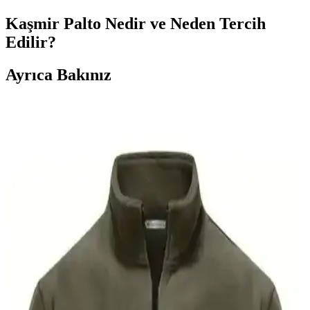
Kaşmir Palto Nedir ve Neden Tercih
Edilir?
Ayrıca Bakınız
Erkekler İçin Moda Anlayışını Geliştirmenin Temel
Yolları ve Stil Önerileri
20 yaşındaki erkekler için moda anlayışını geliştirme yolları, temel
prensipler ve stil önerileri detaylı şekilde ele alınıyor. Kendi
zevkinizi keşfetmek ve özgünlük ön planda tutuluyor.
Uzun Gövdeye Sahip Erkekler İçin Uygun Gömlek
Seçimi ve Marka Önerileri
Uzun gövdeye sahip erkekler için gömlek seçiminde sırt uzunluğu
ve kol boyu önemli. Buck Mason, BR, J Crew gibi markalar uzun
beden seçenekleri sunarak uygun uyum sağlar.
Erkek Giyiminde Medyada Sık Görülen Ancak