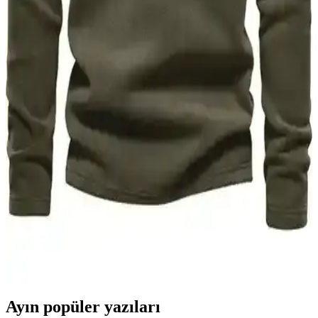
Erkekler için uzun kollu polo gömlekler, şıklık ve rahatlığı bir arada
sunar. Çok yönlü kullanımıyla mevsim geçişlerinde ideal, çeşitli
modelleriyle tarzınızı tamamlar. Günlük ve resmi kombinasyonlarda
tercih edilebilir.
Valentino Erkek Montları: Şıklık ve Kalitenin
Buluştuğu Modern Tasarımlar
Valentino erkek montları, yüksek kalite ve şık tasarımlarıyla tarz
sahibi erkeklerin gardırobunda vazgeçilmez olur. Modern modeller
ve dayanıklı malzemeleriyle her mevsime uygun seçenekler sunar.
Ghassy Co. Erkek Polar Ürünleri Karşılaştırması:
Kalite, Tasarım ve Kullanım Özellikleri
İki Ghassy Co. erkek polar ürününün malzeme, tasarım ve kullanım
özellikleri detaylı şekilde karşılaştırıldı. Sıcak tutma, beden uyumu
ve dayanıklılık gibi kriterler analiz edilerek en uygun seçenek
belirleniyor.
Ayın popüler yazıları