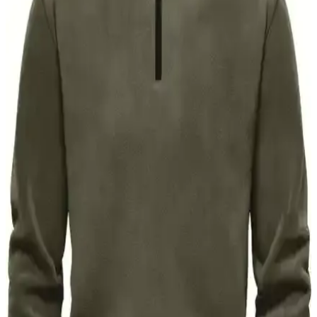
Erkek Giyiminde Medyada Sık Görülen Ancak
Gerçekte Nadir Kullanılan Parçalar
Medya ve popüler kültürde sıkça karşılaşılan bazı erkek giyim
parçaları, gerçek hayatta nadiren kullanılır. Bu fark, moda temsili ile
gerçek kullanım alışkanlıkları arasındaki farklılıkları gösterir.
Yeni Başlayanlar İçin Erkek Giyiminde Doğru
Adımlar ve Stil Oluşturma Rehberi
Erkek giyiminde doğru seçimler, terzilik, renk uyumu ve gardırop
planlamasıyla şık ve konforlu stil oluşturmanın yolları
anlatılmaktadır.
Orta Fiyatlı Erkek Giyim Markaları: Tasarım ve
Kalite Dengesi Üzerine Detaylı İnceleme
Orta fiyat segmentindeki erkek giyim markaları, minimalist ve retro
tasarımlar sunarken kalite ve işlevselliği dengeliyor. Japon ve
Avrupa markaları teknik ve sade ürünlerle öne çıkıyor.
Erkekler İçin Uzun Kollu Polo Gömlekler: Şıklık ve
Konforun Uyumlu Birleşimi