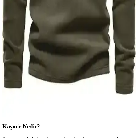
Erkekler için uzun kollu polo gömlekler, şıklık ve rahatlığı bir arada
sunar. Çok yönlü kullanımıyla mevsim geçişlerinde ideal, çeşitli
modelleriyle tarzınızı tamamlar. Günlük ve resmi kombinasyonlarda
tercih edilebilir.
Valentino Erkek Montları: Şıklık ve Kalitenin
Buluştuğu Modern Tasarımlar
Valentino erkek montları, yüksek kalite ve şık tasarımlarıyla tarz
sahibi erkeklerin gardırobunda vazgeçilmez olur. Modern modeller
ve dayanıklı malzemeleriyle her mevsime uygun seçenekler sunar.
Ghassy Co. Erkek Polar Ürünleri Karşılaştırması:
Kalite, Tasarım ve Kullanım Özellikleri
İki Ghassy Co. erkek polar ürününün malzeme, tasarım ve kullanım
özellikleri detaylı şekilde karşılaştırıldı. Sıcak tutma, beden uyumu
ve dayanıklılık gibi kriterler analiz edilerek en uygun seçenek
belirleniyor.
Kaşmir Nedir?