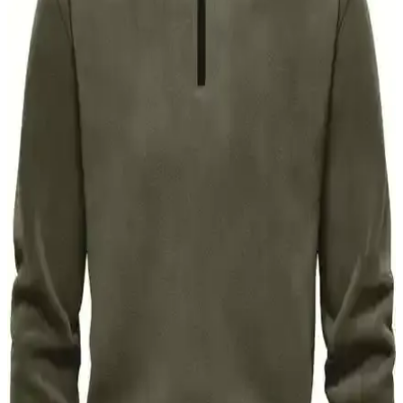
Gerçekte Nadir Kullanılan Parçalar
Medya ve popüler kültürde sıkça karşılaşılan bazı erkek giyim
parçaları, gerçek hayatta nadiren kullanılır. Bu fark, moda temsili ile
gerçek kullanım alışkanlıkları arasındaki farklılıkları gösterir.
Yeni Başlayanlar İçin Erkek Giyiminde Doğru
Adımlar ve Stil Oluşturma Rehberi
Erkek giyiminde doğru seçimler, terzilik, renk uyumu ve gardırop
planlamasıyla şık ve konforlu stil oluşturmanın yolları
anlatılmaktadır.
Orta Fiyatlı Erkek Giyim Markaları: Tasarım ve
Kalite Dengesi Üzerine Detaylı İnceleme
Orta fiyat segmentindeki erkek giyim markaları, minimalist ve retro
tasarımlar sunarken kalite ve işlevselliği dengeliyor. Japon ve
Avrupa markaları teknik ve sade ürünlerle öne çıkıyor.
Erkekler İçin Uzun Kollu Polo Gömlekler: Şıklık ve
Konforun Uyumlu Birleşimi