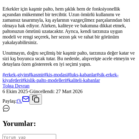
Erkekler için kaşmir palto, hem şıklık hem de fonksiyonellik
açısından mükemmel bir tercihtir. Uzun ömürlü kullanımı ve
zamansız tasarımıyla, kış aylarının vazgeçilmez parçalarından biri
olmaya hak ediyor. Alırken, kaliteye ve bakımına dikkat etmek,
paltonuzun ömrünü uzatacaktır. Ayrıca, kendi tarzınıza uygun
modeli ve rengi seçerek, her sezon şık ve rahat bir görünüm
yakalayabilirsiniz.
Unutmayın, doğru seçilmiş bir kaşmir palto, tarzınıza değer katar ve
sizi kış boyunca sıcak tutar. Bu nedenle, alışverişte acele etmeyin ve
detaylara özen göstererek en iyi seçimi yapın.
#
erkek-giyim
#
kasmir
#
kis-modasi
#
luks-kabanlar
#
sik-erkek-
kiyafetleri
#
kislik-palto-modelleri
#
kaliteli-kabanlar
Tolga Devran
6 Ekim 2025
·
Güncellendi:
27 Mart 2026
Paylaş:
f
𝕏
Yorumlar: