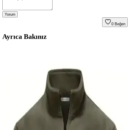
Yorum
0
Beğen
Ayrıca Bakınız
Erkekler İçin Moda Anlayışını Geliştirmenin Temel
Yolları ve Stil Önerileri
20 yaşındaki erkekler için moda anlayışını geliştirme yolları, temel
prensipler ve stil önerileri detaylı şekilde ele alınıyor. Kendi
zevkinizi keşfetmek ve özgünlük ön planda tutuluyor.
Uzun Gövdeye Sahip Erkekler İçin Uygun Gömlek
Seçimi ve Marka Önerileri
Uzun gövdeye sahip erkekler için gömlek seçiminde sırt uzunluğu
ve kol boyu önemli. Buck Mason, BR, J Crew gibi markalar uzun
beden seçenekleri sunarak uygun uyum sağlar.